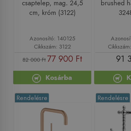
csaptelep, mag. 24,5
brushed h
cm, króm (3122)
324
Azonosító: 140125
Azonosí
Cikkszám: 3122
Cikkszám
77 900 Ft
91 
82 000 Ft
Kosárba
K
Rendelésre
Rendelésre