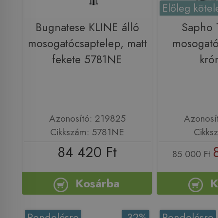
Előleg kötel
Bugnatese KLINE álló
Sapho 
mosogatócsaptelep, matt
mosogató
fekete 5781NE
kró
Azonosító: 219825
Azonosí
Cikkszám: 5781NE
Cikks
84 420 Ft
85 000 Ft
Kosárba
K
Rendelésre
-32%
Rendelésre