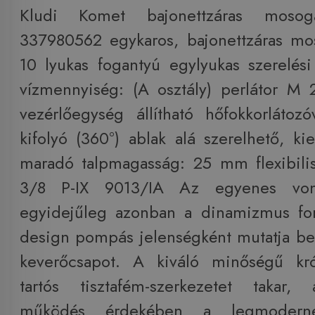
Kludi Komet bajonettzáras mosog
337980562 egykaros, bajonettzáras m
10 lyukas fogantyú egylyukas szerelé
vízmennyiség: (A osztály) perlátor M
vezérlőegység állítható hőfokkorlátozóv
kifolyó (360°) ablak alá szerelhető, ki
maradó talpmagasság: 25 mm flexibili
3/8 P-IX 9013/IA Az egyenes vona
egyidejűleg azonban a dinamizmus for
design pompás jelenségként mutatja be
keverőcsapot. A kiváló minőségű kró
tartós tisztafém-szerkezetet takar
működés érdekében a legmoderne