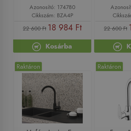
Azonosító: 174780
Azonosí
Cikkszám: BZA4P
Cikksz
18 984 Ft
22 600 Ft
22 600 Ft
Kosárba
K
Raktáron
Raktáron