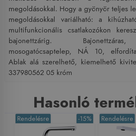
megoldásokkal. Hogy a gyönyör teljes le
megoldásokkal variálható: a kihúzhat
multifunkcionális csatlakozókon kere
bajonettzárig. Bajonettzára
mosogatócsaptelep, NÁ 10, elfordítah
Ablak alá szerelhető, kiemelhető kivi
337980562 05 króm
Hasonló termé
Rendelésre
-15%
Rendelésre