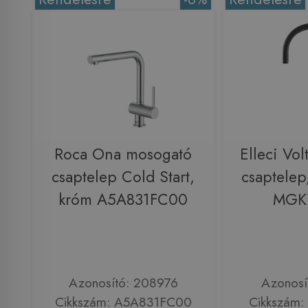
Roca Ona mosogató
Elleci Vo
csaptelep Cold Start,
csaptele
króm A5A831FC00
MGK
Azonosító: 208976
Azonosí
Cikkszám: A5A831FC00
Cikkszám