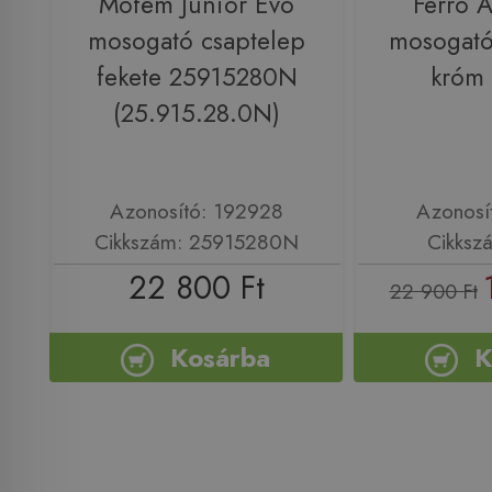
Mofém Junior Evo
Ferro A
mosogató csaptelep
mosogató
fekete 25915280N
króm
(25.915.28.0N)
Azonosító: 192928
Azonosí
Cikkszám: 25915280N
Cikksz
22 800 Ft
22 900 Ft
Kosárba
K