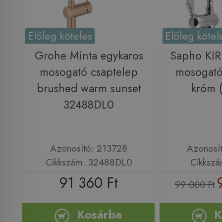
Előleg köteles
Előleg kötel
Grohe Minta egykaros
Sapho KI
mosogató csaptelep
mosogató
brushed warm sunset
króm 
32488DL0
Azonosító: 213728
Azonosí
Cikkszám: 32488DL0
Cikkszá
91 360 Ft
99 000 Ft
Kosárba
K