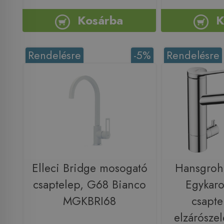
Kosárba
K
Rendelésre
-5%
Rendelésre
Elleci Bridge mosogató
Hansgroh
csaptelep, G68 Bianco
Egykaro
MGKBRI68
csapte
elzárószel