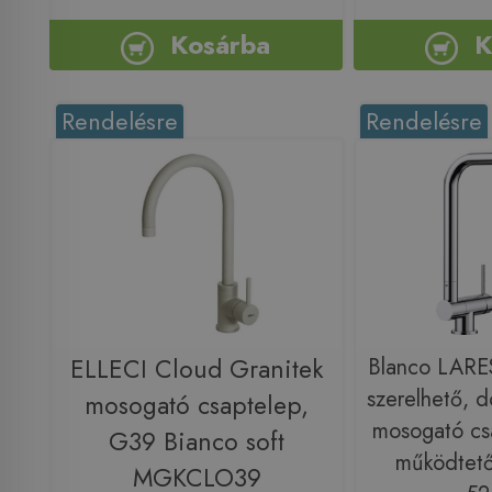
Kosárba
K
Rendelésre
Rendelésre
ELLECI Cloud Granitek
Blanco LARES
szerelhető, d
mosogató csaptelep,
mosogató cs
G39 Bianco soft
működtető 
MGKCLO39