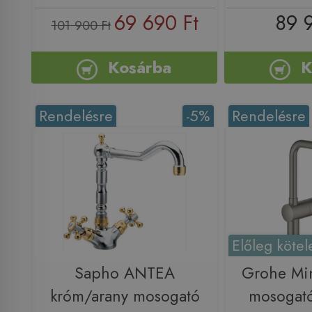
69 690 Ft
89 
101 900 Ft
Kosárba
K
Rendelésre
-5%
Rendelésre
Előleg kötel
Sapho ANTEA
Grohe Min
króm/arany mosogató
mosogató