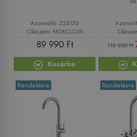
52
Azonosító: 223120
Azonosí
Cikkszám: MGKCLO39
Cikkszá
89 990 Ft
115 900 Ft
Kosárba
K
Rendelésre
Rendelésre