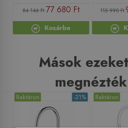
77 680 Ft
84 146 Ft
115 990 Ft
Kosárba
K
Mások ezeket
megnézték
Raktáron
-21%
Raktáron