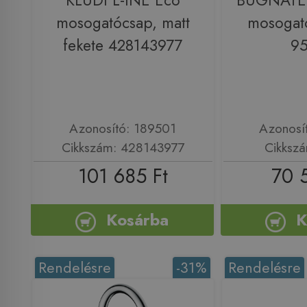
KLUDI L-INE Eco
BUGNATES
mosogatócsap, matt
mosogat
fekete 428143977
9
Azonosító: 189501
Azonosí
Cikkszám: 428143977
Cikksz
101 685 Ft
70 
Kosárba
K
Rendelésre
-31%
Rendelésre