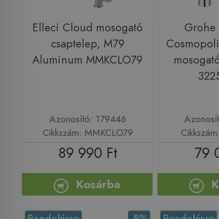
Elleci Cloud mosogató
Grohe 
csaptelep, M79
Cosmopoli
Aluminum MMKCLO79
mosogató
322
Azonosító: 179446
Azonosí
Cikkszám: MMKCLO79
Cikkszám
89 990 Ft
79 
Kosárba
K
Rendelésre
-8%
Rendelésre