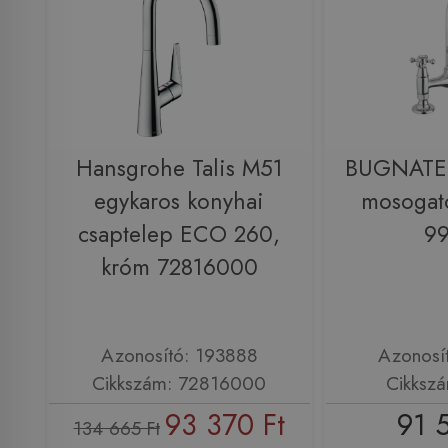
Hansgrohe Talis M51
BUGNATES
egykaros konyhai
mosogat
csaptelep ECO 260,
9
króm 72816000
Azonosító: 193888
Azonosí
Cikkszám: 72816000
Cikksz
93 370 Ft
91 
134 665 Ft