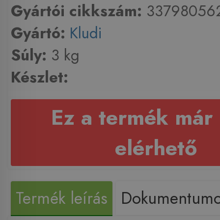
Gyártói cikkszám:
33798056
Gyártó:
Kludi
Súly:
3 kg
Készlet:
Ez a termék már
elérhető
Termék leírás
Dokumentum