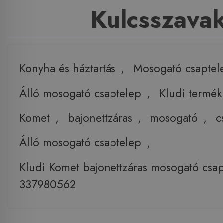
Kulcsszava
Konyha és háztartás
,
Mosogató csaptel
Álló mosogató csaptelep
,
Kludi termék
Komet
,
bajonettzáras
,
mosogató
,
c
Álló mosogató csaptelep
,
Kludi Komet bajonettzáras mosogató csa
337980562