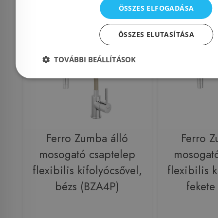
ÖSSZES ELFOGADÁSA
Raktáron
-16%
Rendelésre
ÖSSZES ELUTASÍTÁSA
TOVÁBBI BEÁLLÍTÁSOK
Ferro Zumba álló
Ferro Z
mosogató csaptelep
mosogató
flexibilis kifolyócsővel,
flexibilis 
bézs (BZA4P)
fekete