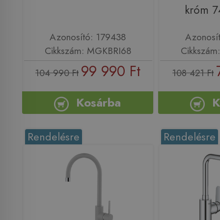
króm 
Azonosító: 179438
Azonosí
Cikkszám: MGKBRI68
Cikkszám
99 990 Ft
104 990 Ft
108 421 Ft
Kosárba
K
Rendelésre
Rendelésre