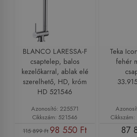
BLANCO LARESSA-F
Teka Ico
csaptelep, balos
fehér 
kezelőkarral, ablak elé
csa
szerelhető, HD, króm
33.91
HD 521546
Azonosító: 225571
Azonosí
Cikkszám: 521546
Cikkszám
98 550 Ft
87 
115 899 Ft