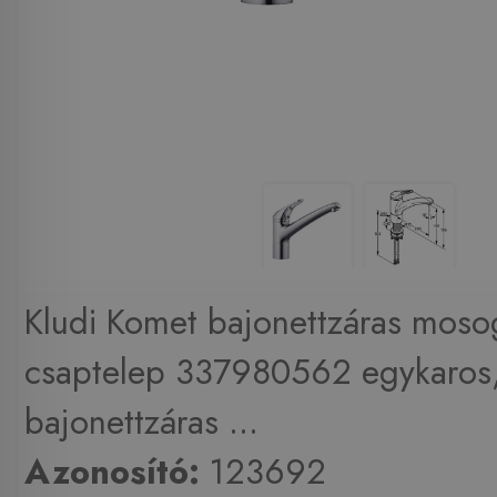
Kludi Komet bajonettzáras moso
csaptelep 337980562 egykaros
bajonettzáras ...
Azonosító:
123692