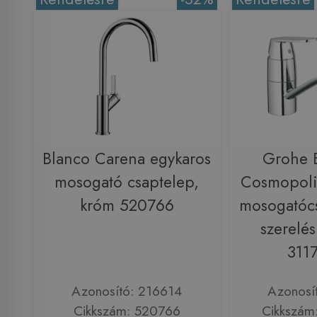
Blanco Carena egykaros
Grohe 
mosogató csaptelep,
Cosmopoli
króm 520766
mosogatócs
szerelé
311
Azonosító: 216614
Azonosí
Cikkszám: 520766
Cikkszám