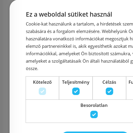
Ez a weboldal sütiket használ
Még 13 db ezen az áron!
Cookie-kat használunk a tartalom, a hirdetések szem
szabására és a forgalom elemzésére. Webhelyünk Ön 
Grohe BauEdge
Ferro Z
használatára vonatkozó információkat megosztjuk hi
egykaros
mosogató
elemző partnereinkkel is, akik egyesíthetik azokat m
mosogatócsaptelep
flexibilis 
információkkal, amelyeket Ön biztosított számukra,
amelyeket a szolgáltatásaik Ön általi használatából g
31367001
fehér
össze.
Kötelező
Teljesítmény
Célzás
F
Azonosító: 179657
Azonosí
Cikkszám: 31367001
Cikksz
Besorolatlan
27 180 Ft
34 306 Ft
22 600 Ft
Kosárba
K