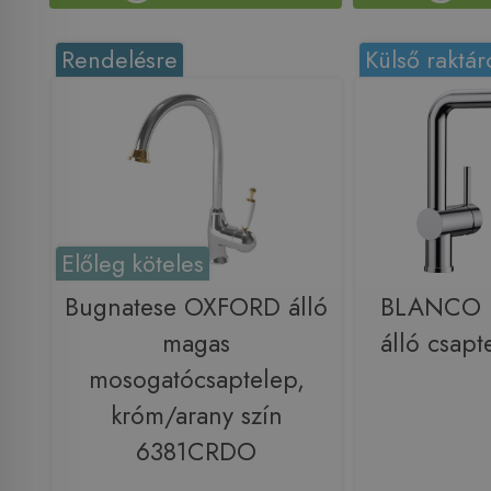
Rendelésre
Külső raktár
Előleg köteles
Bugnatese OXFORD álló
BLANCO 
magas
álló csap
mosogatócsaptelep,
króm/arany szín
6381CRDO