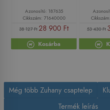
Azonosító: 187635
Azonosí
Cikkszám: 71640000
Cikkszám
28 900 Ft
38 127 Ft
53 430 Ft
Kosárba
K
Még több Zuhany csaptelep
Kl
Termék leírás