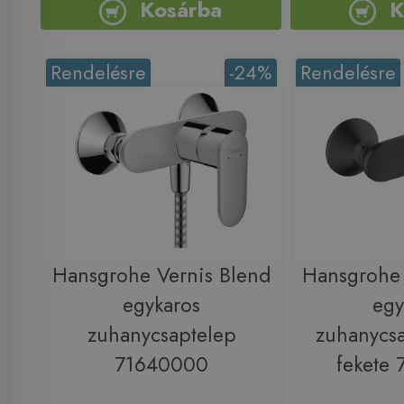
Kosárba
K
Rendelésre
-24%
Rendelésre
Hansgrohe Vernis Blend
Hansgrohe 
egykaros
egy
zuhanycsaptelep
zuhanycsa
71640000
fekete