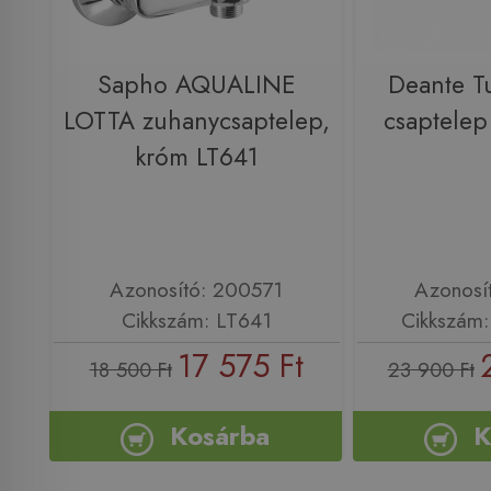
Sapho AQUALINE
Deante T
LOTTA zuhanycsaptelep,
csaptele
króm LT641
Azonosító: 200571
Azonosí
Cikkszám: LT641
Cikkszám
17 575 Ft
18 500 Ft
23 900 Ft
Kosárba
K