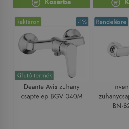
Kosárba
K
Raktáron
-1%
Rendelésre
Kifutó termék
Deante Avis zuhany
Inven
csaptelep BGV 040M
zuhanycsa
BN-8