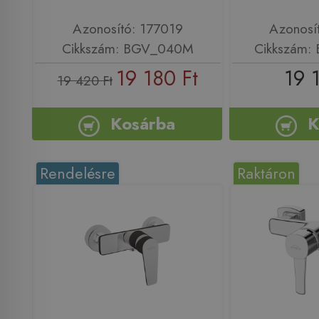
Azonosító: 177019
Azonosí
Cikkszám: BGV_040M
Cikkszám:
19 180 Ft
19 
19 420 Ft
Kosárba
K
Rendelésre
Raktáron