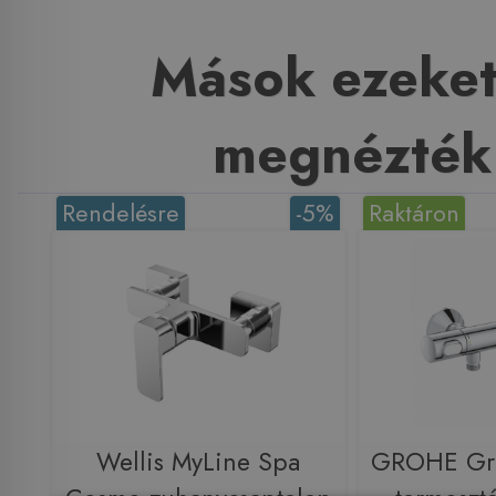
Mások ezeket
megnézték
Rendelésre
-5%
Raktáron
Wellis MyLine Spa
GROHE Gr