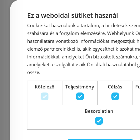
Cosmo zuhanycsaptelep
termoszt
ACS0206
csaptele
Ez a weboldal sütiket használ
Cookie-kat használunk a tartalom, a hirdetések szem
szabására és a forgalom elemzésére. Webhelyünk Ön 
használatára vonatkozó információkat megosztjuk hi
Azonosító: 165845
Azonosí
elemző partnereinkkel is, akik egyesíthetik azokat m
információkkal, amelyeket Ön biztosított számukra,
Cikkszám: ACS0206
Cikkszám
amelyeket a szolgáltatásaik Ön általi használatából g
42 650 Ft
44 900 Ft
46 900 Ft
össze.
Kötelező
Teljesítmény
Célzás
F
Kosárba
K
Besorolatlan
Raktáron
-15%
Raktáron