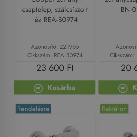
csaptelep, szálcsiszolt
BN-0
réz REA-B0974
Azonosító: 221965
Azonosí
Cikkszám: REA-B0974
Cikkszám:
23 600 Ft
20 
Kosárba
K
Rendelésre
Raktáron