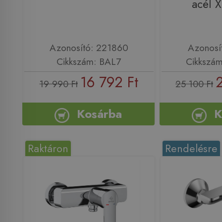
acél 
Azonosító: 221860
Azonosí
Cikkszám: BAL7
Cikkszá
16 792 Ft
19 990 Ft
25 100 Ft
Kosárba
K
Raktáron
Rendelésre