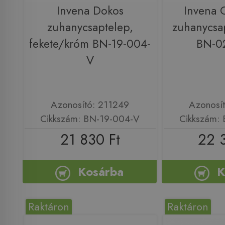
Invena Dokos
Invena
zuhanycsaptelep,
zuhanycsa
fekete/króm BN-19-004-
BN-0
V
Azonosító: 211249
Azonosí
Cikkszám: BN-19-004-V
Cikkszám:
21 830 Ft
22 
Kosárba
K
Raktáron
Raktáron