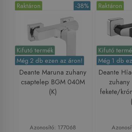
Raktáron
-38%
Raktáron
Kifutó termék
Kifutó term
Még 2 db ezen az áron!
Még 1 db ez
Deante Maruna zuhany
Deante Hia
csaptelep BGM 040M
zuhany 
(K)
fekete/kr
Azonosító: 177068
Azonosí