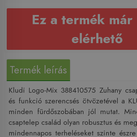
Ez a termék már
elérhető
Termék leírás
Kludi Logo-Mix 388410575 Zuhany csa
és funkció szerencsés ötvözetével a 
minden fürdőszobában jól mutat. Min
csaptelep család olyan robusztus és meg
mindennapos terheléseket szinte észr