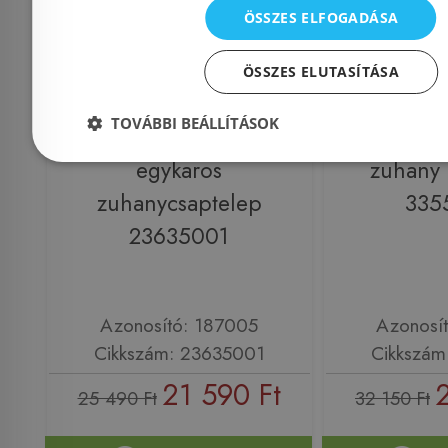
ÖSSZES ELFOGADÁSA
ÖSSZES ELUTASÍTÁSA
Még 3 db ez
TOVÁBBI BEÁLLÍTÁSOK
Grohe BauEdge
GROHE 
egykaros
zuhany 
zuhanycsaptelep
335
23635001
Azonosító: 187005
Azonosí
Cikkszám: 23635001
Cikkszám
21 590 Ft
25 490 Ft
32 150 Ft