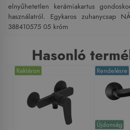
elnyűhetetlen kerámiakartus gondosk
használatról. Egykaros zuhanycsap 
388410575 05 króm
Hasonló termé
Raktáron
Rendelésre
Újdonság