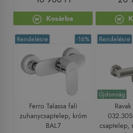
Kosárba
K
Rendelésre
-16%
Rendelésre
Újdonság
Ferro Talassa fali
Ravak
zuhanycsaptelep, króm
032.30S
BAL7
csaptelep,