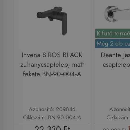
Kifutó term
Még 2 db ez
Invena SIROS BLACK
Deante Ja
zuhanycsaptelep, matt
csaptele
fekete BN-90-004-A
Azonosító: 209846
Azonosí
Cikkszám: BN-90-004-A
Cikkszám
22 330 Ft