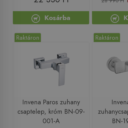
28 990 Ft
Kosárba
K
Raktáron
Raktáron
Invena Paros zuhany
Inven
csaptelep, króm BN-09-
zuhanycsa
001-A
BN-1