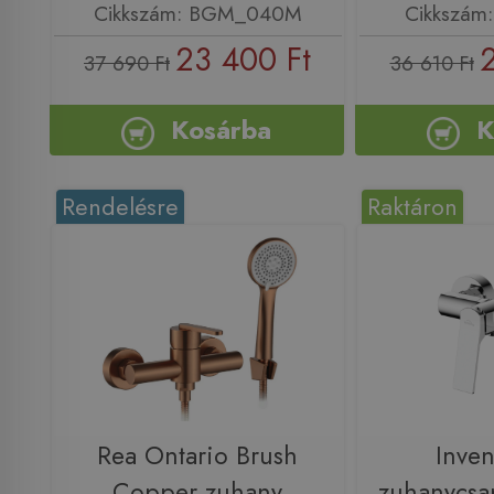
Cikkszám: BGM_040M
Cikkszám
23 400 Ft
37 690 Ft
36 610 Ft
Kosárba
K
Rendelésre
Raktáron
Rea Ontario Brush
Inve
Copper zuhany
zuhanycsa