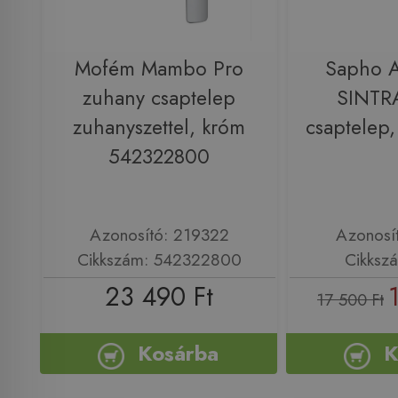
Mofém Mambo Pro
Sapho 
zuhany csaptelep
SINTR
zuhanyszettel, króm
csaptelep
542322800
Azonosító: 219322
Azonosí
Cikkszám: 542322800
Cikksz
23 490 Ft
17 500 Ft
Kosárba
K