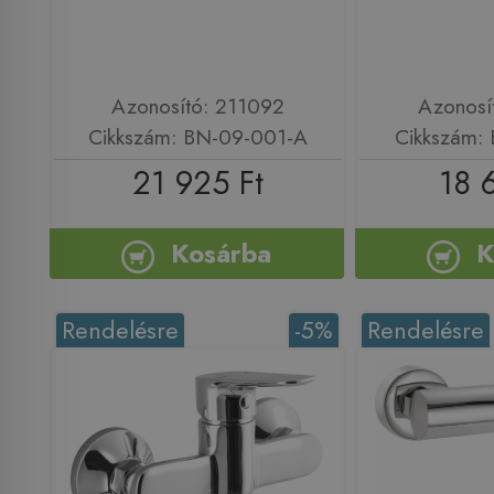
Azonosító: 211092
Azonosí
Cikkszám: BN-09-001-A
Cikkszám:
21 925 Ft
18 
Kosárba
K
Rendelésre
-5%
Rendelésre