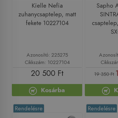
Kielle Nefia
Sapho 
zuhanycsaptelep, matt
SINTR
fekete 10227104
csaptelep,
SX
Azonosító: 225275
Azonosí
Cikkszám: 10227104
Cikkszá
20 500 Ft
19 350 Ft
Kosárba
K
Rendelésre
Rendelésre