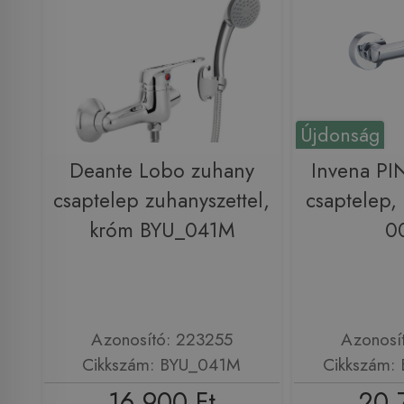
Újdonság
Deante Lobo zuhany
Invena PI
csaptelep zuhanyszettel,
csaptelep,
króm BYU_041M
0
Azonosító: 223255
Azonosí
Cikkszám: BYU_041M
Cikkszám:
16 900 Ft
20 