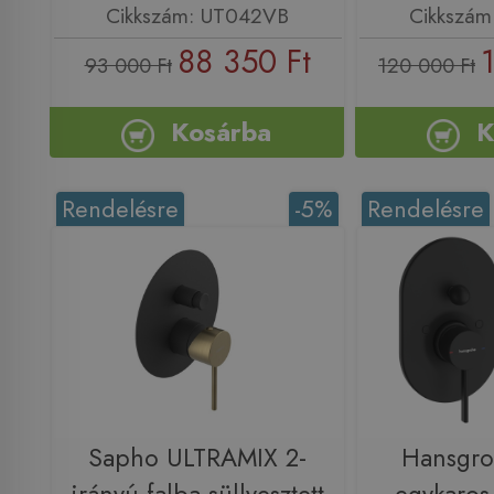
Cikkszám: UT042VB
Cikkszá
88 350 Ft
93 000 Ft
120 000 Ft
Kosárba
K
Rendelésre
-5%
Rendelésre
Sapho ULTRAMIX 2-
Hansgro