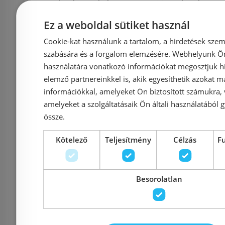
kádcsaptelep
funkciós f
színkészlet, króm
zuhanyc
Ez a weboldal sütiket használ
71405000
phant
Cookie-kat használunk a tartalom, a hirdetések szem
241
szabására és a forgalom elemzésére. Webhelyünk Ön 
használatára vonatkozó információkat megosztjuk hi
Azonosító: 143876
Azonosí
elemző partnereinkkel is, akik egyesíthetik azokat m
információkkal, amelyeket Ön biztosított számukra,
Cikkszám: 71405000
Cikkszám
amelyeket a szolgáltatásaik Ön általi használatából g
37 970 Ft
8
59 475 Ft
89 111 Ft
össze.
Kötelező
Teljesítmény
Célzás
F
Kosárba
K
Besorolatlan
Raktáron
-35%
Raktáron