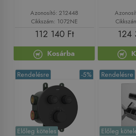
Azonosító: 212448
Azonosí
Cikkszám: 1072NE
Cikkszá
112 140 Ft
124 
Kosárba
K
Rendelésre
-5%
Rendelésre
Előleg köteles
Előleg kötel