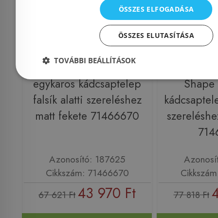
ÖSSZES ELFOGADÁSA
ÖSSZES ELUTASÍTÁSA
Még 5 db ezen az áron!
Még 4 db ez
TOVÁBBI BEÁLLÍTÁSOK
Hansgrohe Vernis Blend
Hansgro
egykaros kádcsaptelep
Shape 
falsík alatti szereléshez
kádcsaptelep
matt fekete 71466670
szereléshe
714
Azonosító: 187625
Azonosí
Cikkszám: 71466670
Cikkszám
43 970 Ft
4
67 621 Ft
77 818 Ft