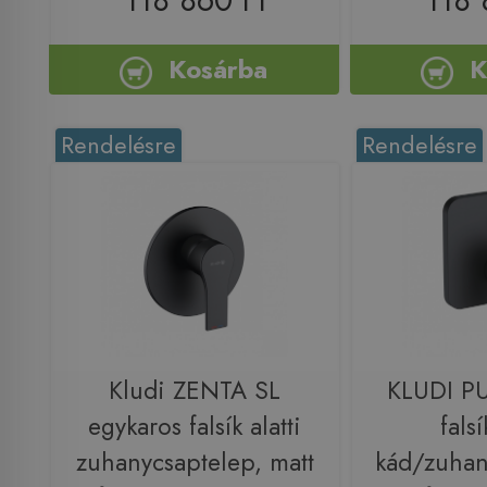
118 860 Ft
118 
Kosárba
K
Rendelésre
Rendelésre
Kludi ZENTA SL
KLUDI P
egykaros falsík alatti
falsí
zuhanycsaptelep, matt
kád/zuhan