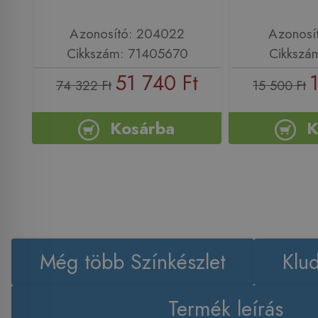
Azonosító: 204022
Azonosí
Cikkszám: 71405670
Cikkszá
51 740 Ft
74 322 Ft
15 500 Ft
Kosárba
K
Még több Színkészlet
Klu
Termék leírás