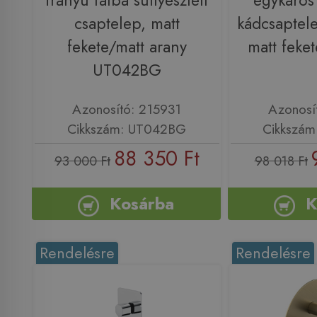
irányú falba süllyesztett
egykaros f
csaptelep, matt
kádcsaptele
fekete/matt arany
matt feke
UT042BG
Azonosító: 215931
Azonosí
Cikkszám: UT042BG
Cikkszám
88 350 Ft
93 000 Ft
98 018 Ft
Kosárba
K
Rendelésre
Rendelésre