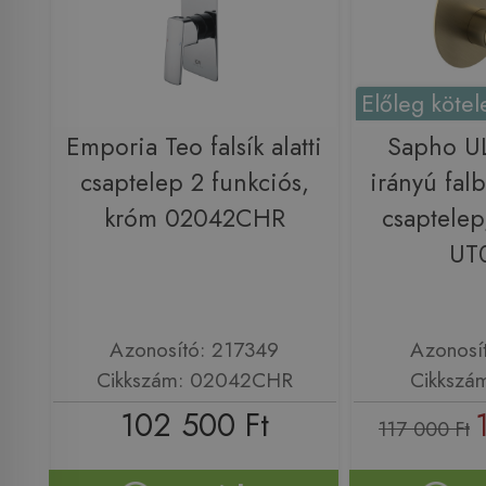
Előleg kötel
Emporia Teo falsík alatti
Sapho U
csaptelep 2 funkciós,
irányú falb
króm 02042CHR
csaptelep
UT
Azonosító: 217349
Azonosí
Cikkszám: 02042CHR
Cikkszá
102 500 Ft
117 000 Ft