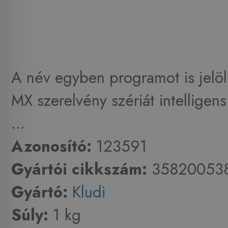
A név egyben programot is jelö
MX szerelvény szériát intelligen
...
Azonosító:
123591
Gyártói cikkszám:
35820053
Gyártó:
Kludi
Súly:
1 kg