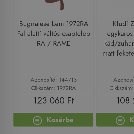
Bugnatese Lem 1972RA
Kludi 
Fal alatti váltós csaptelep
egykaros f
RA / RAME
kád/zuhan
matt feke
Azonosító: 144713
Azonosí
Cikkszám: 1972RA
Cikkszám
123 060 Ft
108 
Kosárba
K