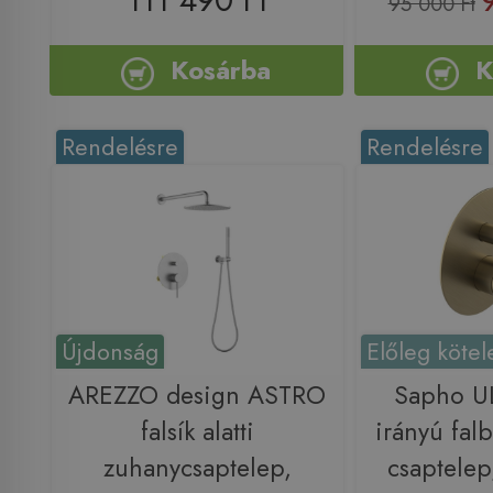
111 490 Ft
95 000 Ft
Kosárba
K
Rendelésre
Rendelésre
Újdonság
Előleg kötel
AREZZO design ASTRO
Sapho U
falsík alatti
irányú falb
zuhanycsaptelep,
csaptelep