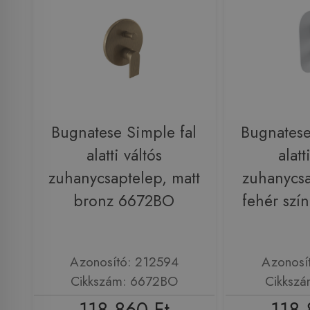
Bugnatese Simple fal
Bugnatese
alatti váltós
alatt
zuhanycsaptelep, matt
zuhanycsa
bronz 6672BO
fehér szí
Azonosító: 212594
Azonosí
Cikkszám: 6672BO
Cikkszá