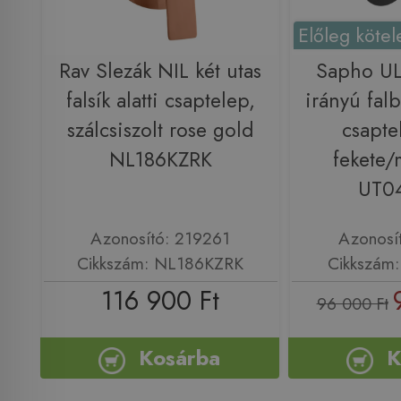
Előleg kötel
Rav Slezák NIL két utas
Sapho U
falsík alatti csaptelep,
irányú falb
szálcsiszolt rose gold
csapte
NL186KZRK
fekete/
UT0
Azonosító: 219261
Azonosí
Cikkszám: NL186KZRK
Cikkszám
116 900 Ft
96 000 Ft
Kosárba
K