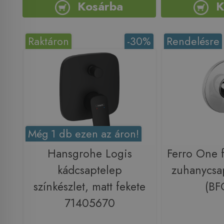
Kosárba
K
Raktáron
-30%
Rendelésre
Még 1 db ezen az áron!
Hansgrohe Logis
Ferro One f
kádcsaptelep
zuhanycsa
színkészlet, matt fekete
(BF
71405670