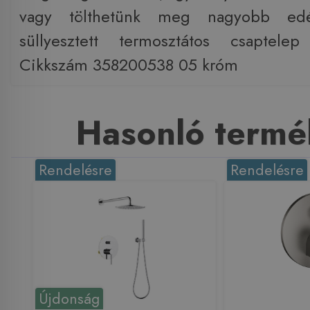
vagy tölthetünk meg nagyobb edé
süllyesztett termosztátos csaptelep
Cikkszám 358200538 05 króm
Hasonló termé
Rendelésre
Rendelésre
Újdonság