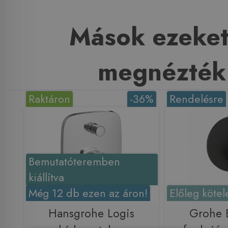
Mások ezeket
megnézték
Raktáron
-36%
Rendelésre
Bemutatóteremben
kiállítva
Még 12 db ezen az áron!
Előleg kötel
Hansgrohe Logis
Grohe 