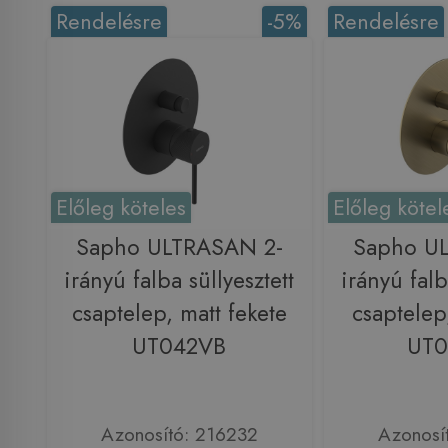
Rendelésre
-5%
Rendelésre
Előleg köteles
Előleg kötel
Sapho ULTRASAN 2-
Sapho U
irányú falba süllyesztett
irányú falb
csaptelep, matt fekete
csaptelep
UT042VB
UT
Azonosító: 216232
Azonosí