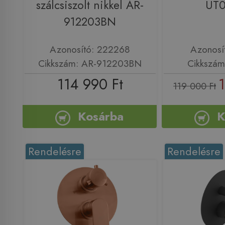
szálcsiszolt nikkel AR-
UT
912203BN
Azonosító: 222268
Azonosí
Cikkszám: AR-912203BN
Cikkszá
114 990 Ft
119 000 Ft
Kosárba
K
Rendelésre
Rendelésre