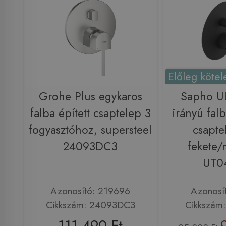
Előleg kötel
Grohe Plus egykaros
Sapho U
falba épített csaptelep 3
irányú falb
fogyasztóhoz, supersteel
csapte
24093DC3
fekete/
UT0
Azonosító: 219696
Azonosí
Cikkszám: 24093DC3
Cikkszám