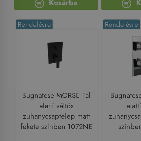
Kosárba
K
Rendelésre
Rendelésre
Bugnatese MORSE Fal
Bugnatese
alatti váltós
alatt
zuhanycsaptelep matt
zuhanycsa
fekete színben 1072NE
színbe