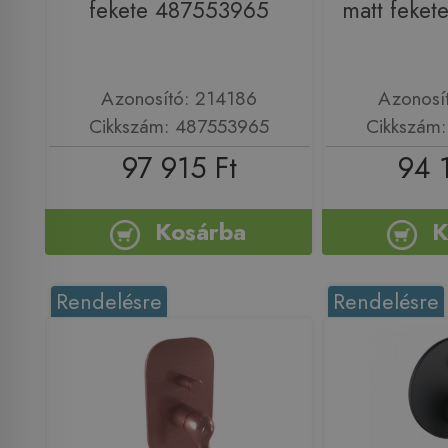
fekete 487553965
matt feke
Azonosító: 214186
Azonosí
Cikkszám: 487553965
Cikkszám
97 915 Ft
94 
Kosárba
K
Rendelésre
Rendelésre