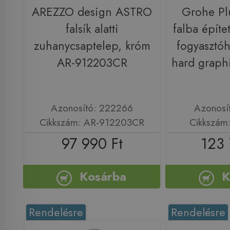
AREZZO design ASTRO
Grohe Pl
falsík alatti
falba építe
zuhanycsaptelep, króm
fogyasztó
AR-912203CR
hard graph
Azonosító: 222266
Azonosí
Cikkszám: AR-912203CR
Cikkszám
97 990 Ft
123 
Kosárba
K
Rendelésre
Rendelésre