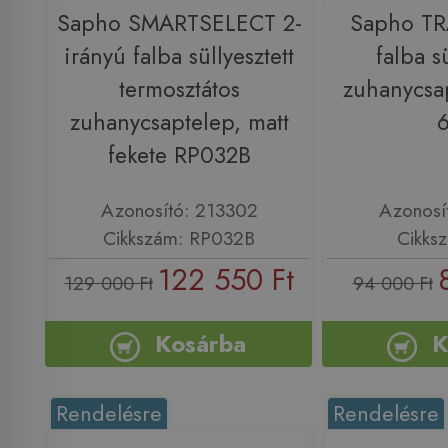
Sapho SMARTSELECT 2-
Sapho TR
irányú falba süllyesztett
falba sü
termosztátos
zuhanycsa
zuhanycsaptelep, matt
fekete RP032B
Azonosító: 213302
Azonosí
Cikkszám: RP032B
Cikks
122 550 Ft
129 000 Ft
94 000 Ft
Kosárba
K
Rendelésre
Rendelésre