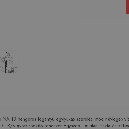
10 hengeres fogantyú egylyukas szerelési mód névleges vízmen
ozás G 3/8 gyors rögzítő rendszer Egyszerű, puritán, tiszta és s