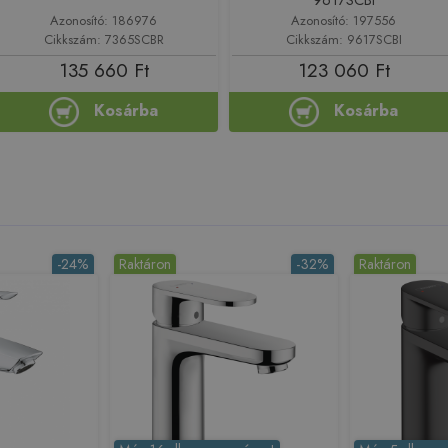
Azonosító: 186976
Azonosító: 197556
Cikkszám: 7365SCBR
Cikkszám: 9617SCBI
135 660 Ft
123 060 Ft
Kosárba
Kosárba
-24%
Raktáron
-32%
Raktáron