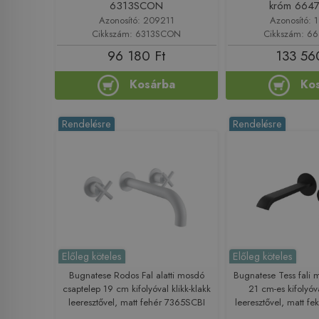
6313SCON
króm 664
Azonosító: 209211
Azonosító: 
Cikkszám: 6313SCON
Cikkszám: 6
96 180 Ft
133 56
Kosárba
Ko
Rendelésre
Rendelésre
Előleg köteles
Előleg köteles
Bugnatese Rodos Fal alatti mosdó
Bugnatese Tess fali 
csaptelep 19 cm kifolyóval klikk-klakk
21 cm-es kifolyóva
leeresztővel, matt fehér 7365SCBI
leeresztővel, matt 