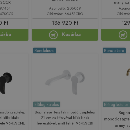
7SCCR
arany s
197454
Azonosító: 206069
Azonos
647SCCR
Cikkszám: 6645SCBO
Cikksz
0 Ft
136 920 Ft
129
sárba
Kosárba
Rendelésre
Rendelésre
Előleg köteles
Előleg köteles
mosdó csaptelep
Bugnatese Tess fali mosdó csaptelep
Bugna
l klikk-klakk
21 cm-es kifolyóval klikk-klakk
mosdócsaptele
fekete 9645SCNE
leeresztővel, matt fehér 9645SCBI
arany 