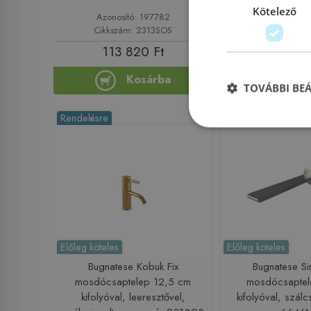
Kötelező
Azonosító: 197782
Azonosító: 
Cikkszám: 2313SOS
Cikkszám: 2
113 820 Ft
129 78
Kosárba
Ko
TOVÁBBI BE
Rendelésre
Rendelésre
Előleg köteles
Előleg köteles
Bugnatese Kobuk Fix
Bugnatese Si
mosdócsaptelep 12,5 cm
mosdócsaptel
kifolyóval, leeresztővel,
kifolyóval, szálcs