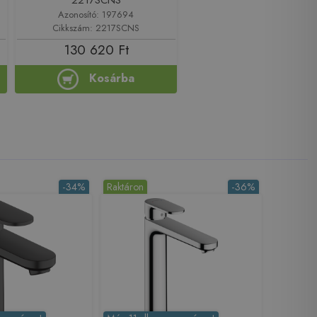
Azonosító: 197694
Cikkszám: 2217SCNS
130 620 Ft
Kosárba
-34%
Raktáron
-36%