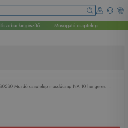
őszobai kiegészítő
Mosogató csaptelep
80530 Mosdó csaptelep mosdócsap NA 10 hengeres ...