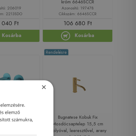
króm 6646SCCR
sító: 206019
Azonosító: 197478
ám: 2213SDO
Cikkszám: 6646SCCR
 040 Ft
106 680 Ft
Kosárba
Kosárba
Rendelésre
×
 elemzésére.
 és elemző
se Simple fali
Bugnatese Kobuk Fix
sított számukra,
p 15,5 cm kifolyóval
Mosdócsaptelep 15,5 cm
eeresztővel, pasztell
kifolyóval, leeresztővel, arany
k szín 6645SCTP