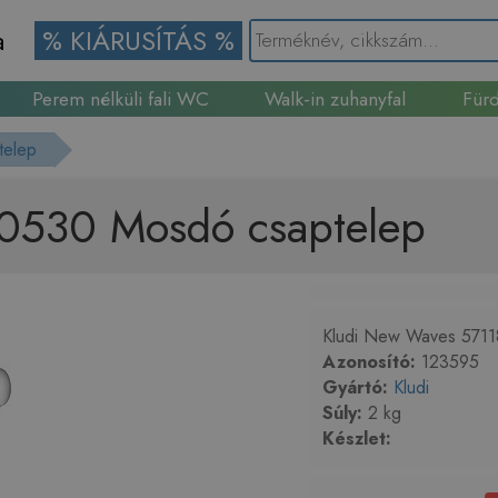
a
% KIÁRUSÍTÁS %
Perem nélküli fali WC
Walk-in zuhanyfal
Fürd
Gránit mosogató
telep
0530 Mosdó csaptelep
Kludi New Waves 5711
Azonosító:
123595
Gyártó:
Kludi
Súly:
2 kg
Készlet: