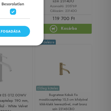
szín 2314DO
Besorolatlan
sító: 206071
Azonosító: 205769
ám: 6645SCTP
Cikkszám: 2314DO
 080 Ft
119 700 Ft
Kosárba
Kosárba
ELFOGADÁSA
-10%
Rendelésre
Előleg köteles
rit ES 012.00WV
Bugnatese Kobuk Fix
mosdócsaptelep 15,5 cm kifolyóval
saptelep 190 mm,
klikk-klakk leeresztővel, matt bronz
lkül - White Velvet
szín 2314SCBO