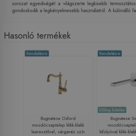
sorozat egyediségét a világszerte legkisebb termosztátos
gondoskodik a legkényelmesebb használatról. A különálló fali
Hasonló termékek
Rendelésre
Rendelésre
Előleg köteles
Bugnatese Oxford
Bugnatese Si
mosdócsaptelep klikk-klakk
mosdócsaptel
leeresztővel, sárgaréz szín
kifolyóval klikk-kla