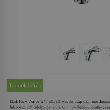
Termék leírás
Kludi New Waves 571180530 Mosdó csaptelep mosdócsap NA 
felsőrész 90° lefolyó garnitúra G 1 1/4 flexibilis csatlak