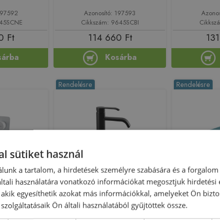
197592
Azonosító: 197593
Azono
645SCNE
Cikkszám: 9645SCBI
Cikksz
0 Ft
114 660 Ft
131
sárba
Kosárba
Rendelésre
Rendelésre
l sütiket használ
lunk a tartalom, a hirdetések személyre szabására és a forgalom
Előleg köteles
tali használatára vonatkozó információkat megosztjuk hirdetési
 Fal alatti
Bugnatese Tess magasított
Bugnate
, akik egyesíthetik azokat más információkkal, amelyeket Ön bizto
cm kifolyóval
mosdócsaptele
mosdócsaptelep klikk-klakk
szolgáltatásaik Ön általi használatából gyűjtöttek össze.
vel, matt fehér
klikk-klakk l
leeresztővel, matt fekete
BI
türkizké