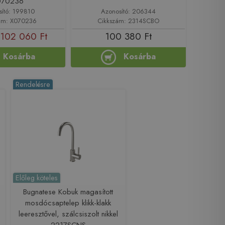
070236
sító: 199810
Azonosító: 206344
ám: X070236
Cikkszám: 2314SCBO
102 060 Ft
100 380 Ft
Kosárba
Kosárba
Rendelésre
Előleg köteles
Bugnatese Kobuk magasított
mosdócsaptelep klikk-klakk
leeresztővel, szálcsiszolt nikkel
2217SCNS