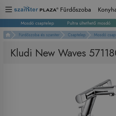
Fürdőszoba
Konyh
Mosdó csaptelep
Pultra ültethető mosdó
Fürdőszoba és szaniter
Csaptelep
Mosdó csap
Kludi New Waves 57118