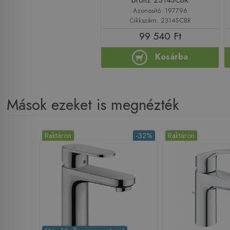
Azonosító: 197796
Cikkszám: 2314SCBR
99 540 Ft
Kosárba
Mások ezeket is megnézték
Raktáron
-32%
Raktáron