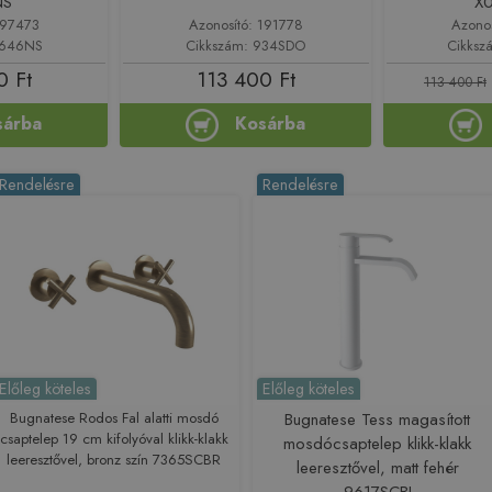
NS
X
197473
Azonosító: 191778
Azono
6646NS
Cikkszám: 934SDO
Cikksz
0 Ft
113 400 Ft
113 400 Ft
sárba
Kosárba
Rendelésre
Rendelésre
Előleg köteles
Előleg köteles
Bugnatese Rodos Fal alatti mosdó
Bugnatese Tess magasított
csaptelep 19 cm kifolyóval klikk-klakk
mosdócsaptelep klikk-klakk
leeresztővel, bronz szín 7365SCBR
leeresztővel, matt fehér
9617SCBI