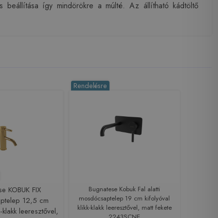
 beállítása így mindörökre a múlté. Az állítható kádtöltő
Rendelésre
se KOBUK FIX
Bugnatese Kobuk Fal alatti
mosdócsaptelep 19 cm kifolyóval
ptelep 12,5 cm
klikk-klakk leeresztővel, matt fekete
k-klakk leeresztővel,
2243SCNE