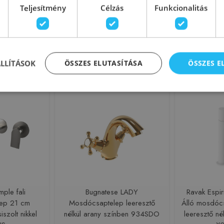
9617SCNE
Teljesítmény
Célzás
Funkcionalitás
197722
Azonosító: 197555
Azono
247SCBI
Cikkszám: 9617SCNE
Cikksz
0 Ft
123 060 Ft
136
sárba
Kosárba
ÁLLÍTÁSOK
ÖSSZES ELUTASÍTÁSA
ÖSSZES 
Rendelésre
Rendelésre
mple fali
Bugnatese LADY
Ravak Espi
ep 21 cm
Mosdócsaptelep leeresztő
Álló mosdóc
iszolt nikkel
nélkül arany színben 934SDO
leeresztő né