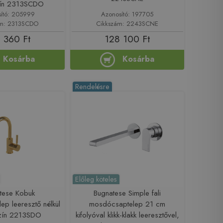
zín 2313SCDO
ító: 205999
Azonosító: 197705
ám: 2313SCDO
Cikkszám: 2243SCNE
 360 Ft
128 100 Ft
Kosárba
Kosárba
Rendelésre
Előleg köteles
tese Kobuk
Bugnatese Simple fali
p leeresztő nélkül
mosdócsaptelep 21 cm
szín 2213SDO
kifolyóval klikk-klakk leeresztővel,