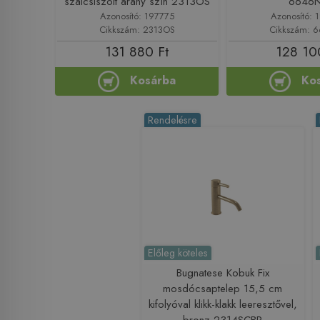
szálcsiszolt arany szín 2313OS
6646
Azonosító: 197775
Azonosító: 
Cikkszám: 2313OS
Cikkszám: 
131 880 Ft
128 10
Kosárba
Ko
Rendelésre
Előleg köteles
Bugnatese Kobuk Fix
mosdócsaptelep 15,5 cm
kifolyóval klikk-klakk leeresztővel,
bronz 2314SCBR