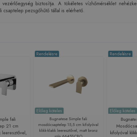
 vezérlőegység biztosítja. A tökéletes vízhőmérséklet nehézkes
 csaptelep pezsgőhűtő tállal is elérhető.
Rendelésre
Rendelésre
Előleg köteles
Előleg köteles
mple fali
Bugnatese Simple fali
Bugnate
mosdócsaptelep 15,5 cm kifolyóval
ep 21 cm
Mosdócsa
klikk-klakk leeresztővel, matt bronz
kk leeresztővel,
kifolyóval klik
szín 6645SCBO