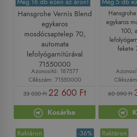
Még 16 db ezen az áron!
Még 5 db ez
Hansgrohe Vernis Blend
Hansgrohe 
egykaros m
egykaros
100, 
mosdócsaptelep 70,
lefolyógarn
automata
fekete
lefolyógarnitúrával
71550000
Azonosító: 187577
Azonosí
Cikkszám: 71550000
Cikkszám
22 600 Ft
33 030 Ft
60 090 Ft
Kosárba
K
Raktáron
-36%
Raktáron