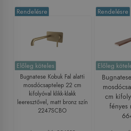
Rendelésre
Rendelésre
Előleg köteles
Előleg kötel
Bugnatese Kobuk Fal alatti
Bugnatese
mosdócsaptelep 22 cm
mosdócsa
kifolyóval klikk-klakk
cm kifoly
leeresztővel, matt bronz szín
fényes 
2247SCBO
66