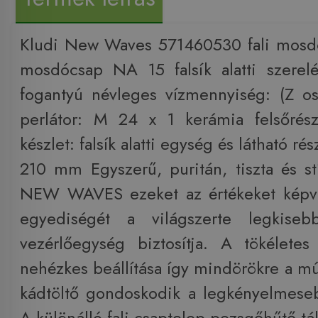
Kludi New Waves 571460530 fali mosdó
mosdócsap NA 15 falsík alatti szerel
fogantyú névleges vízmennyiség: (Z osz
perlátor: M 24 x 1 kerámia felsőrés
készlet: falsík alatti egység és látható ré
210 mm Egyszerű, puritán, tiszta és st
NEW WAVES ezeket az értékeket képvis
egyediségét a világszerte legkiseb
vezérlőegység biztosítja. A tökéletes
nehézkes beállítása így mindörökre a múl
kádtöltő gondoskodik a legkényelmeseb
A különálló fali csaptelep pezsgőhűtő táll