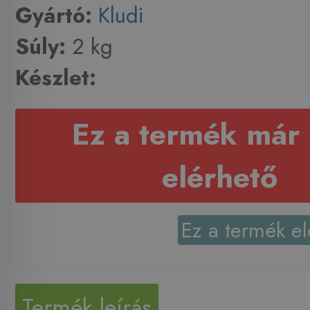
Gyártó:
Kludi
Súly:
2 kg
Készlet:
Ez a termék már
elérhető
Ez a termék el
Termék leírás