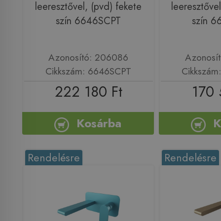
leeresztővel, (pvd) fekete
leeresztővel
szín 6646SCPT
szín 
Azonosító: 206086
Azonosí
Cikkszám: 6646SCPT
Cikkszám
222 180 Ft
170 
Kosárba
K
Rendelésre
Rendelésre