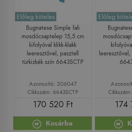
Előleg köteles
Előleg kötel
Bugnatese Simple fali
Bugnatese
mosdócsaptelep 15,5 cm
mosdócsapt
kifolyóval klikk-klakk
kifolyóva
leeresztővel, pasztell
leeresztővel,
türkizkék szín 6643SCTP
664
Azonosító: 206047
Azonosí
Cikkszám: 6643SCTP
Cikkszám
170 520 Ft
174 
Kosárba
K