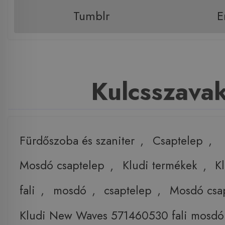
Tumblr
E
Kulcsszava
Fürdőszoba és szaniter
,
Csaptelep
,
Mosdó csaptelep
,
Kludi termékek
,
K
fali
,
mosdó
,
csaptelep
,
Mosdó csa
Kludi New Waves 571460530 fali mosdó