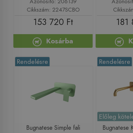
Azonosító: 206139
Azonosí
Cikkszám: 2247SCBO
Cikkszá
153 720 Ft
181 
Kosárba
K
Rendelésre
Rendelésre
Előleg kötel
Bugnatese Simple fali
Bugnatese Ko