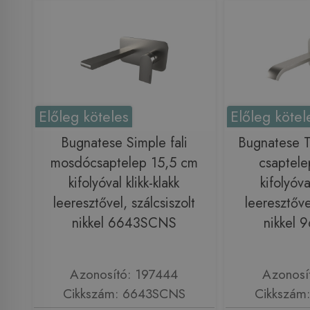
Előleg köteles
Előleg kötel
Bugnatese Simple fali
Bugnatese T
mosdócsaptelep 15,5 cm
csaptele
kifolyóval klikk-klakk
kifolyóva
leeresztővel, szálcsiszolt
leeresztőve
nikkel 6643SCNS
nikkel
Azonosító: 197444
Azonosí
Cikkszám: 6643SCNS
Cikkszám