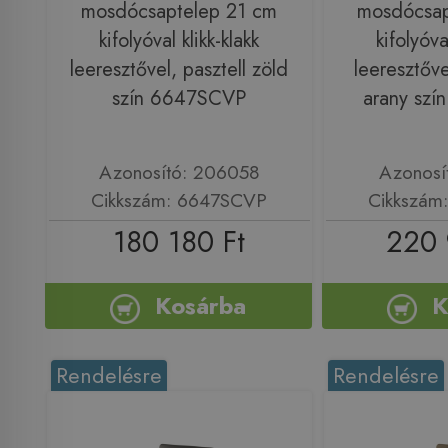
mosdócsaptelep 21 cm
mosdócsap
kifolyóval klikk-klakk
kifolyóva
leeresztővel, pasztell zöld
leeresztőve
szín 6647SCVP
arany sz
Azonosító: 206058
Azonosí
Cikkszám: 6647SCVP
Cikkszám
180 180 Ft
220 
Kosárba
K
Rendelésre
Rendelésre