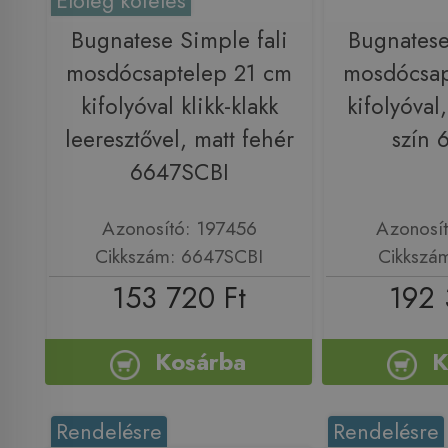
Előleg köteles
Bugnatese Simple fali
Bugnatese
mosdócsaptelep 21 cm
mosdócsap
kifolyóval klikk-klakk
kifolyóval
leeresztővel, matt fehér
szín
6647SCBI
Azonosító: 197456
Azonosí
Cikkszám: 6647SCBI
Cikkszá
153 720 Ft
192 
Kosárba
K
Rendelésre
Rendelésre