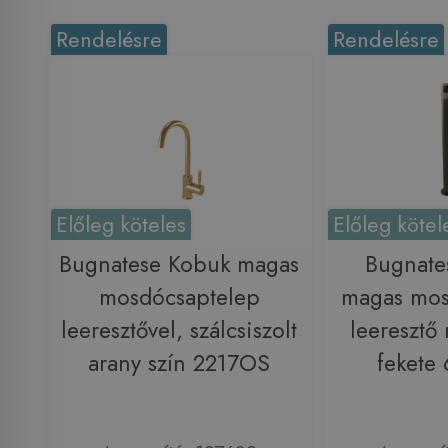
Rendelésre
Rendelésre
Előleg köteles
Előleg kötel
Bugnatese Kobuk magas
Bugnate
mosdócsaptelep
magas mos
leeresztővel, szálcsiszolt
leeresztő 
arany szín 2217OS
fekete