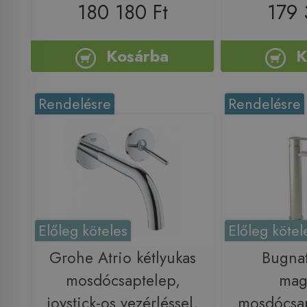
180 180 Ft
179 
Kosárba
K
Rendelésre
Rendelésre
Előleg köteles
Előleg kötel
Grohe Atrio kétlyukas
Bugnat
mosdócsaptelep,
maga
joystick-os vezérléssel,
mosdócsap