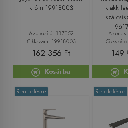
króm 19918003
klakk le
szálcsis
961
Azonosító: 187052
Azonosí
Cikkszám: 19918003
Cikkszám
162 356 Ft
149 
Kosárba
K
Rendelésre
Rendelésre