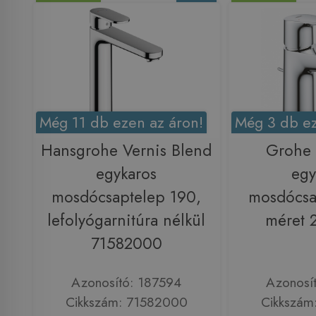
Még 11 db ezen az áron!
Még 3 db ez
Hansgrohe Vernis Blend
Grohe
egykaros
egy
mosdócsaptelep 190,
mosdócsa
lefolyógarnitúra nélkül
méret 
71582000
Azonosító: 187594
Azonosí
Cikkszám: 71582000
Cikkszám