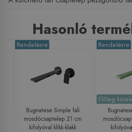
Hasonló termé
Rendelésre
Rendelésre
Előleg kötel
Bugnatese Simple fali
Bugnatese
mosdócsaptelep 21 cm
mosdócsapt
kifolyóval klikk-klakk
kifolyóva