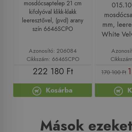
mosdócsaptelep 21 cm
015.1
kifolyóval klikk-klakk
mosdócsa
leeresztővel, (pvd) arany
mm, leeres
szín 6646SCPO
White Vel
Azonosító: 206084
Azonosí
Cikkszám: 6646SCPO
Cikkszá
222 180 Ft
1
170 100 Ft
Kosárba
K
Mások ezeket