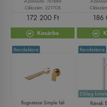
Azonosító: 197689
Azonosí
Cikkszám: 2217OS
Cikkszá
172 200 Ft
186 
Kosárba
K
Rendelésre
Rendelésre
Előleg kötel
Bugnatese Simple fali
Ravak E