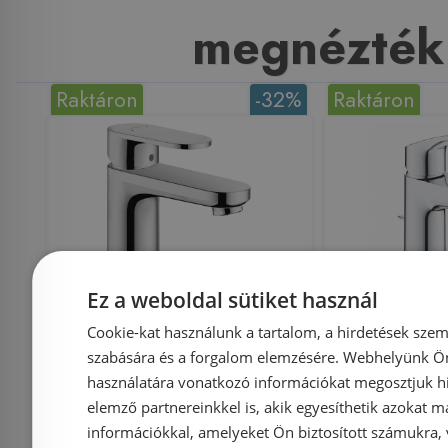
megnézték
Raktáron
-32%
Raktáron
Még 16 db ezen az áron!
Ez a weboldal sütiket használ
Hansgrohe Vernis Blend
GROHE 
Cookie-kat használunk a tartalom, a hirdetések szem
egykaros
mosdó 
szabására és a forgalom elemzésére. Webhelyünk Ön 
használatára vonatkozó információkat megosztjuk hi
mosdócsaptelep 100,
leeresztő
elemző partnereinkkel is, akik egyesíthetik azokat m
automata
információkkal, amelyeket Ön biztosított számukra,