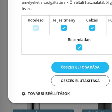
lefolyógarnitúrával
amelyeket a szolgáltatásaik Ön általi használatából g
össze.
71551000
Azonosító: 187584
Azonosí
Kötelező
Teljesítmény
Célzás
F
Cikkszám: 71551000
Cikkszám
29 500 Ft
43 228 Ft
29 348 Ft
Besorolatlan
Kosárba
K
Raktáron
-32%
Raktáron
ÖSSZES ELFOGADÁSA
ÖSSZES ELUTASÍTÁSA
TOVÁBBI BEÁLLÍTÁSOK