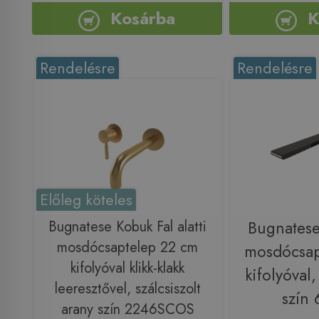
Kosárba
K
Rendelésre
Rendelésre
Előleg köteles
Bugnatese Kobuk Fal alatti
Bugnatese
mosdócsaptelep 22 cm
mosdócsap
kifolyóval klikk-klakk
kifolyóval,
leeresztővel, szálcsiszolt
szín
arany szín 2246SCOS