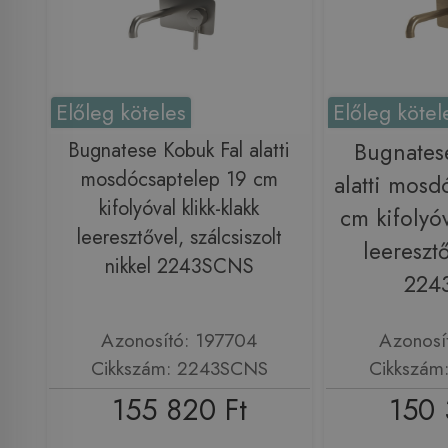
Előleg köteles
Előleg kötel
Bugnatese Kobuk Fal alatti
Bugnates
mosdócsaptelep 19 cm
alatti mosd
kifolyóval klikk-klakk
cm kifolyóv
leeresztővel, szálcsiszolt
leereszt
nikkel 2243SCNS
224
Azonosító: 197704
Azonosí
Cikkszám: 2243SCNS
Cikkszám
155 820 Ft
150 