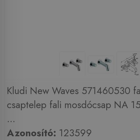
Kludi New Waves 571460530 fa
csaptelep fali mosdócsap NA 15 f
...
Azonosító:
123599