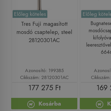
Előleg köteles
Előleg kötel
Tres Fuji magasított
Bugnatese
mosdócsap
mosdó csaptelep, steel
kifolyóva
28120301AC
leeresztővel
664
Azonosító: 199385
Azonosí
Cikkszám: 28120301AC
Cikkszám
177 275 Ft
169 
Kosárba
K