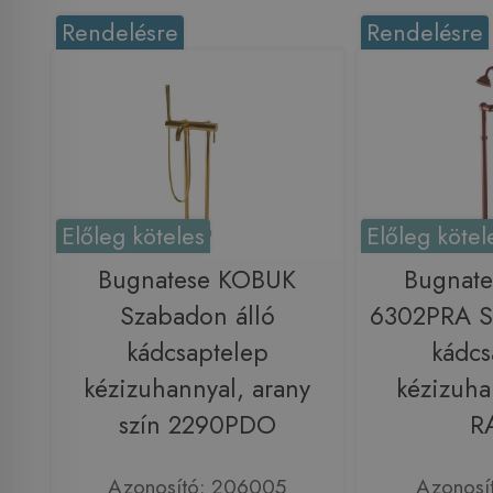
Rendelésre
Rendelésre
Előleg köteles
Előleg kötel
Bugnatese KOBUK
Bugnate
Szabadon álló
6302PRA S
kádcsaptelep
kádcs
kézizuhannyal, arany
kézizuha
szín 2290PDO
R
Azonosító: 206005
Azonosí