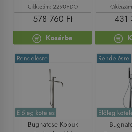
Cikkszám: 2290PDO
Cikkszá
578 760 Ft
431 
Kosárba
K
Rendelésre
Rendelésre
Előleg köteles
Előleg kötel
Bugnatese Kobuk
Bugnat