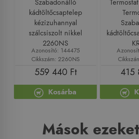
Szabadonálló
Termosta
kádtöltőcsaptelep
Termo
kézizuhannyal
Szaba
szálcsiszolt nikkel
kádtöltőcs
2260NS
K
Azonosító: 144475
Azonosí
Cikkszám: 2260NS
Cikkszá
559 440 Ft
415 
Kosárba
K
Mások ezeket