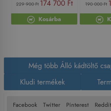
174 700 Ft
229 900 Ft
190 000 Ft
Kosárba
K
Még több Álló kádtöltő csa
Kludi termékek
Term
Facebook
Twitter
Pinterest
Reddi