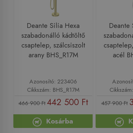
Deante Silia Hexa
Deante 
szabadonálló kádtöltő
szabadoná
csaptelep, szálcsiszolt
csaptelep,
arany BHS_R17M
acél 
Azonosító: 223406
Azonosí
Cikkszám: BHS_R17M
Cikkszám
442 500 Ft
466 900 Ft
457 900 Ft
Kosárba
K