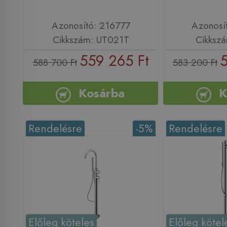
Azonosító: 216777
Azonosí
Cikkszám: UT021T
Cikksz
559 265 Ft
5
588 700 Ft
583 200 Ft
Kosárba
K
Rendelésre
-5%
Rendelésre
Előleg köteles
Előleg kötel