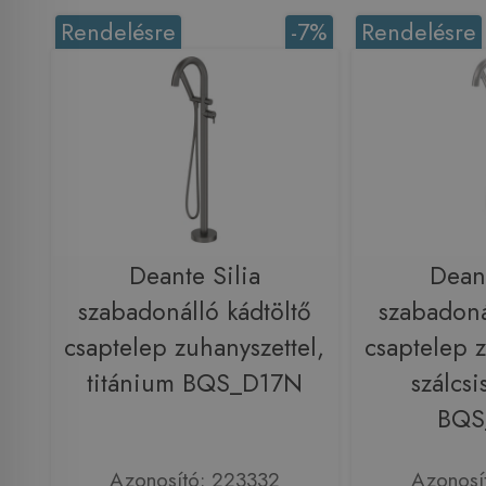
Rendelésre
-7%
Rendelésre
Deante Silia
Deant
szabadonálló kádtöltő
szabadoná
csaptelep zuhanyszettel,
csaptelep z
titánium BQS_D17N
szálcsi
BQS
Azonosító: 223332
Azonosí