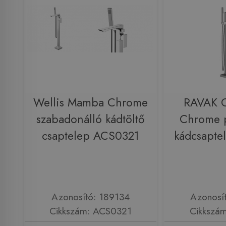
Wellis Mamba Chrome
RAVAK 
szabadonálló kádtöltő
Chrome p
csaptelep ACS0321
kádcsapte
Azonosító: 189134
Azonosí
Cikkszám: ACS0321
Cikkszá