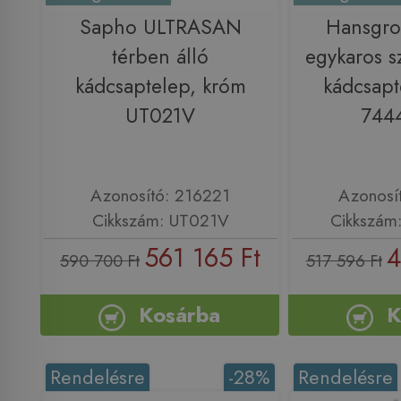
Sapho ULTRASAN
Hansgro
térben álló
egykaros s
kádcsaptelep, króm
kádcsapt
UT021V
744
Azonosító: 216221
Azonosí
Cikkszám: UT021V
Cikkszám
561 165 Ft
4
590 700 Ft
517 596 Ft
Kosárba
K
Rendelésre
-28%
Rendelésre