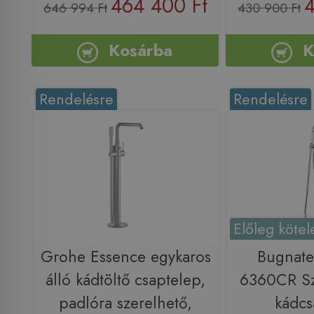
464 400 Ft
4
646 994 Ft
430 900 Ft
Kosárba
K
Rendelésre
Rendelésre
Előleg kötel
Grohe Essence egykaros
Bugnate
álló kádtöltő csaptelep,
6360CR Sz
padlóra szerelhető,
kádcs