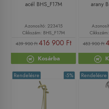
acél BHS_F17M
arany 
Azonosító: 223415
Azonosí
Cikkszám: BHS_F17M
Cikkszám
416 900 Ft
4
439 900 Ft
483 900 Ft
Kosárba
K
Rendelésre
-5%
Rendelésre