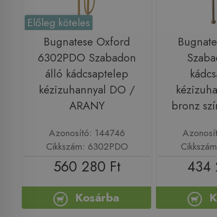
Előleg köteles
Bugnatese Oxford
Bugnate
6302PDO Szabadon
Szaba
álló kádcsaptelep
kádcs
kézizuhannyal DO /
kézizuha
ARANY
bronz sz
Azonosító: 144746
Azonosí
Cikkszám: 6302PDO
Cikkszá
560 280 Ft
434 
Kosárba
K