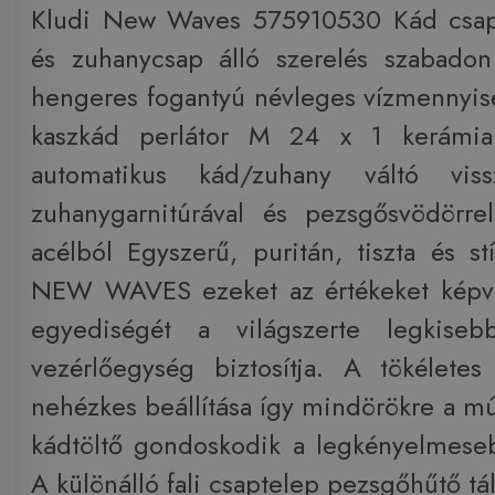
Kludi New Waves 575910530 Kád csapt
és zuhanycsap álló szerelés szabadon
hengeres fogantyú névleges vízmennyisé
kaszkád perlátor M 24 x 1 kerámia 
automatikus kád/zuhany váltó vissza
zuhanygarnitúrával és pezsgősvödörre
acélból Egyszerű, puritán, tiszta és st
NEW WAVES ezeket az értékeket képvis
egyediségét a világszerte legkiseb
vezérlőegység biztosítja. A tökéletes
nehézkes beállítása így mindörökre a múl
kádtöltő gondoskodik a legkényelmeseb
A különálló fali csaptelep pezsgőhűtő táll