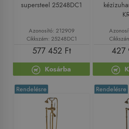
supersteel 25248DC1
kézizuha
K
Azonosító: 212909
Azonosí
Cikkszám: 25248DC1
Cikkszá
577 452 Ft
427 
Kosárba
K
Rendelésre
Rendelésre