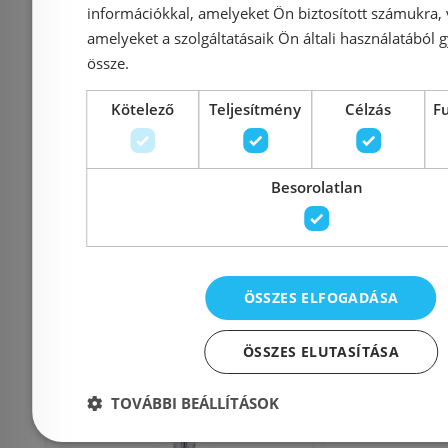
információkkal, amelyeket Ön biztosított számukra,
amelyeket a szolgáltatásaik Ön általi használatából g
Azonosító: 176068
Azonosí
össze.
Cikkszám: 23846003
Cikksz
Kötelező
Teljesítmény
Célzás
F
536 604 Ft
159 900 Ft
Kosárba
K
Besorolatlan
Rendelésre
-17%
Rendelésre
ÖSSZES ELFOGADÁSA
ÖSSZES ELUTASÍTÁSA
TOVÁBBI BEÁLLÍTÁSOK