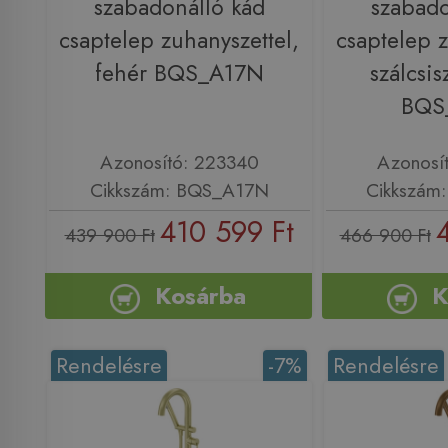
szabadonálló kád
szabado
csaptelep zuhanyszettel,
csaptelep z
fehér BQS_A17N
szálcsis
BQS
Azonosító: 223340
Azonosí
Cikkszám: BQS_A17N
Cikkszám
410 599 Ft
439 900 Ft
466 900 Ft
Kosárba
K
Rendelésre
-7%
Rendelésre