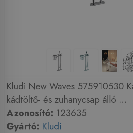
Kludi New Waves 575910530 Ká
kádtöltő- és zuhanycsap álló ...
Azonosító:
123635
Gyártó:
Kludi