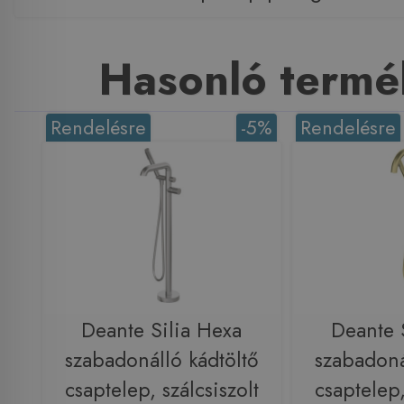
Hasonló termé
Rendelésre
-5%
Rendelésre
Deante Silia Hexa
Deante 
szabadonálló kádtöltő
szabadoná
csaptelep, szálcsiszolt
csaptelep,