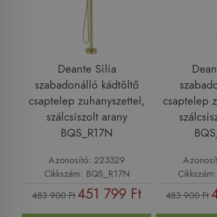
Deante Silia
Deant
szabadonálló kádtöltő
szabado
csaptelep zuhanyszettel,
csaptelep z
szálcsiszolt arany
szálcsis
BQS_R17N
BQS
Azonosító: 223329
Azonosí
Cikkszám: BQS_R17N
Cikkszám
451 799 Ft
483 900 Ft
483 900 Ft