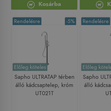
Kosárba
K
Rendelésre
-5%
Rendelésre
Előleg köteles
Előleg kötel
Sapho ULTRATAP térben
Sapho ULT
álló kádcsaptelep, króm
álló kádcs
UT021T
U