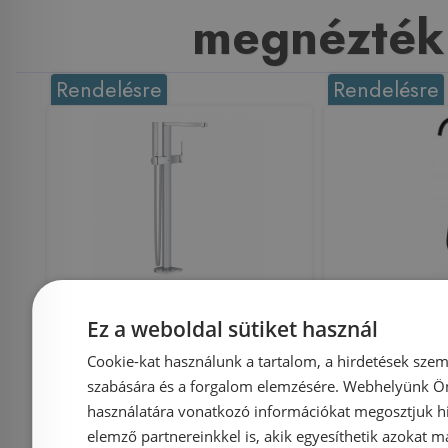
megnézték
Rendelésre
Rendelésre
Grohe Plus egykaros
Sanotech
Ez a weboldal sütiket használ
szabadonálló kádtöltő
szabadon á
Cookie-kat használunk a tartalom, a hirdetések szem
csaptelep, króm
csaptelep,
szabására és a forgalom elemzésére. Webhelyünk Ön 
23846003
használatára vonatkozó információkat megosztjuk hi
elemző partnereinkkel is, akik egyesíthetik azokat m