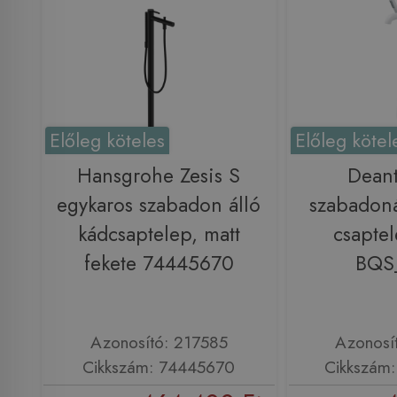
Előleg köteles
Előleg kötel
Hansgrohe Zesis S
Deant
egykaros szabadon álló
szabadoná
kádcsaptelep, matt
csaptel
fekete 74445670
BQS
Azonosító: 217585
Azonosí
Cikkszám: 74445670
Cikkszám