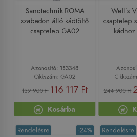
Sanotechnik ROMA
Wellis V
szabadon álló kádtöltő
csaptelep 
csaptelep GA02
kádhoz
Azonosító: 183348
Azonosí
Cikkszám: GA02
Cikkszá
116 117 Ft
139 900 Ft
244 900 Ft
Kosárba
K
Rendelésre
-24%
Rendelésre