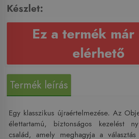
Készlet:
Ez a termék már
elérhető
Termék leírás
Egy klasszikus újraértelmezése. Az Obj
élettartamú, biztonságos kezelést ny
család, amely meghagyja a választás