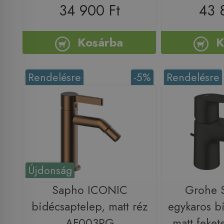
34 900 Ft
43 
Kosárba
K
Rendelésre
-5%
Rendelésre
Újdonság
Sapho ICONIC
Grohe S
bidécsaptelep, matt réz
egykaros b
AF003PG
matt feke