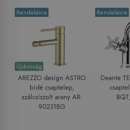
Rendelésre
Rendelésre
Újdonság
AREZZO design ASTRO
Deante T
bidé csaptelep,
csapte
szálcsiszolt arany AR-
BQT
90231BG