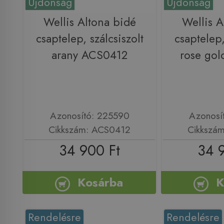
Újdonság
Újdonság
Wellis Altona bidé
Wellis A
csaptelep, szálcsiszolt
csaptelep,
arany ACS0412
rose go
Azonosító: 225590
Azonosí
Cikkszám: ACS0412
Cikkszá
34 900 Ft
34 
Kosárba
K
Rendelésre
Rendelésre