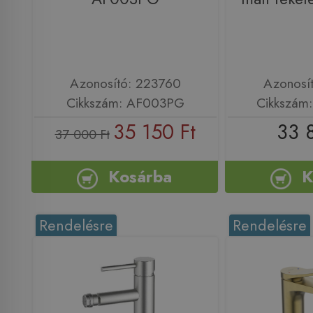
Azonosító: 223760
Azonosí
Cikkszám: AF003PG
Cikkszám
35 150 Ft
33 
37 000 Ft
Kosárba
K
Rendelésre
Rendelésre