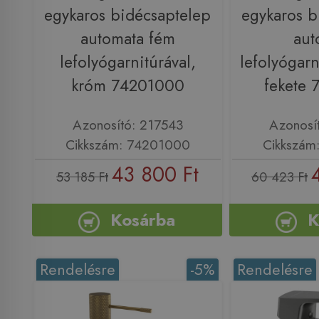
egykaros bidécsaptelep
egykaros b
automata fém
aut
lefolyógarnitúrával,
lefolyógarn
króm 74201000
fekete
Azonosító: 217543
Azonosí
Cikkszám: 74201000
Cikkszám
43 800 Ft
53 185 Ft
60 423 Ft
Kosárba
K
Rendelésre
-5%
Rendelésre