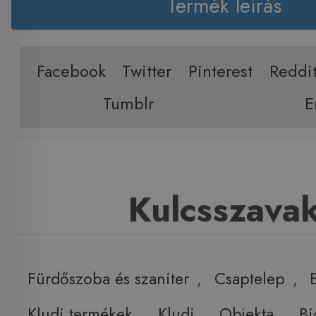
Termék leírás
Facebook
Twitter
Pinterest
Reddi
Tumblr
E
Kulcsszava
Fürdőszoba és szaniter
,
Csaptelep
,
Kludi termékek
,
Kludi
,
Objekta
,
Bi