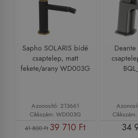
Sapho SOLARIS bidé
Deante 
csaptelep, matt
csaptele
fekete/arany WD003G
BQL
Azonosító: 213661
Azonosí
Cikkszám: WD003G
Cikkszám
39 710 Ft
34 
41 800 Ft