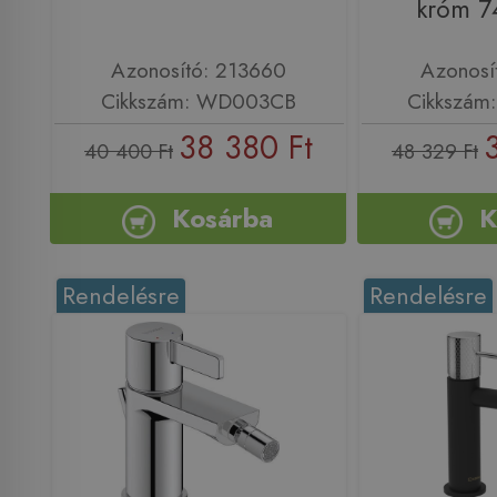
króm 
Azonosító: 213660
Azonosí
Cikkszám: WD003CB
Cikkszám
38 380 Ft
40 400 Ft
48 329 Ft
Kosárba
K
Rendelésre
Rendelésre