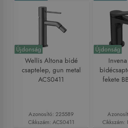
Újdonság
Újdonság
Wellis Altona bidé
Inven
csaptelep, gun metal
bidécsapt
ACS0411
fekete B
Azonosító: 225589
Azonosí
Cikkszám: ACS0411
Cikkszám: