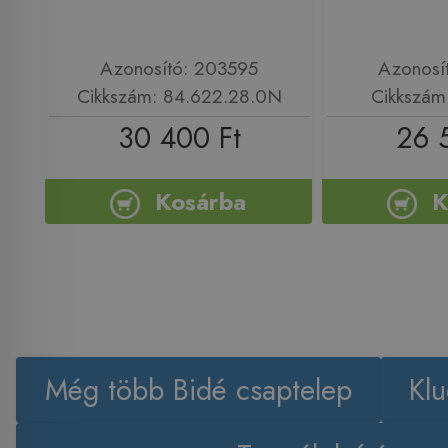
Azonosító: 203595
Azonosí
Cikkszám: 84.622.28.0N
Cikkszám
30 400 Ft
26 
Kosárba
K
Még több Bidé csaptelep
Kl