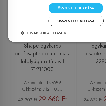
ÖSSZES ELFOGADÁSA
ÖSSZES ELUTASÍTÁSA
TOVÁBBI BEÁLLÍTÁSOK
Hansgrohe Vernis
Grohe 
Shape egykaros
egyka
bidécsaptelep automata
csaptele
lefolyógarnitúrával
329
71211000
Azonosító: 187699
Azonosí
Cikkszám: 71211000
Cikkszám
29 660 Ft
42 902 Ft
24 672 Ft