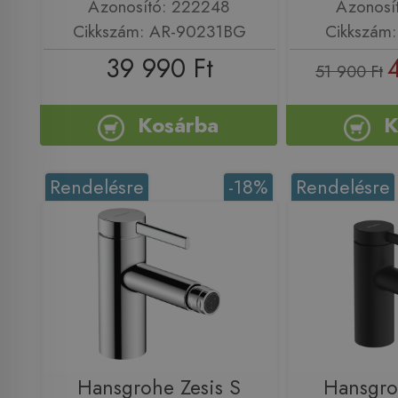
Azonosító: 222248
Azonosí
Cikkszám: AR-90231BG
Cikkszám
39 990 Ft
51 900 Ft
Kosárba
K
Rendelésre
-18%
Rendelésre
Hansgrohe Zesis S
Hansgro