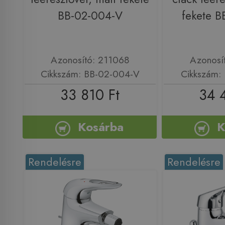
BB-02-004-V
fekete B
Azonosító: 211068
Azonosí
Cikkszám: BB-02-004-V
Cikkszám:
33 810 Ft
34 
Kosárba
K
Rendelésre
Rendelésre