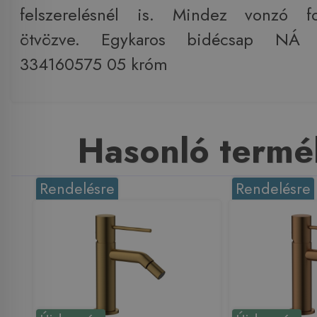
felszerelésnél is. Mindez vonzó fo
ötvözve. Egykaros bidécsap NÁ
334160575 05 króm
Hasonló termé
Rendelésre
Rendelésre