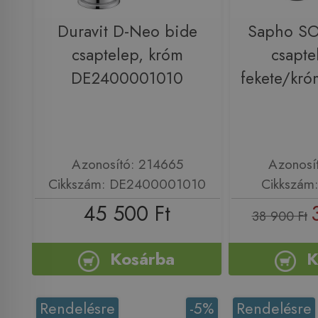
Duravit D-Neo bide
Sapho SO
csaptelep, króm
csapte
DE2400001010
fekete/k
Azonosító: 214665
Azonosí
Cikkszám: DE2400001010
Cikkszá
45 500 Ft
38 900 Ft
Kosárba
K
Rendelésre
-5%
Rendelésre