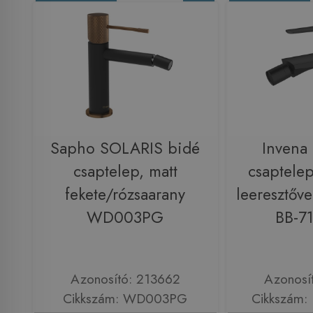
Sapho SOLARIS bidé
Invena 
csaptelep, matt
csaptelep
fekete/rózsaarany
leeresztőve
WD003PG
BB-7
Azonosító: 213662
Azonosí
Cikkszám: WD003PG
Cikkszám: