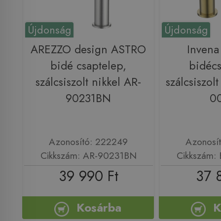
Újdonság
Újdonság
AREZZO design ASTRO
Inven
bidé csaptelep,
bidécs
szálcsiszolt nikkel AR-
szálcsiszol
90231BN
0
Azonosító: 222249
Azonosí
Cikkszám: AR-90231BN
Cikkszám:
39 990 Ft
37 
Kosárba
K