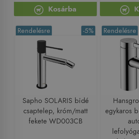
Kosárba
K
Rendelésre
-5%
Rendelésre
Sapho SOLARIS bidé
Hansgro
csaptelep, króm/matt
egykaros b
fekete WD003CB
aut
lefolyóga