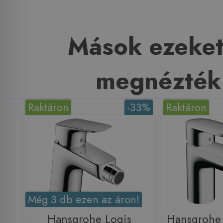
Mások ezeket
megnézték
Raktáron
-33%
Raktáron
Még 3 db ezen az áron!
Hansgrohe Logis
Hansgrohe 