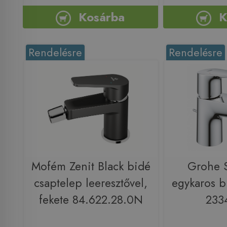
Kosárba
K
Rendelésre
Rendelésre
Mofém Zenit Black bidé
Grohe S
csaptelep leeresztővel,
egykaros b
fekete 84.622.28.0N
233