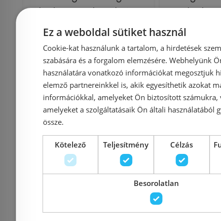
bidécsaptelep, króm
bide c
71204000
aut
Ez a weboldal sütiket használ
lefolyóg
Cookie-kat használunk a tartalom, a hirdetések szem
712
szabására és a forgalom elemzésére. Webhelyünk Ön 
használatára vonatkozó információkat megosztjuk hi
elemző partnereinkkel is, akik egyesíthetik azokat m
Azonosító: 143811
Azonosí
információkkal, amelyeket Ön biztosított számukra,
Cikkszám: 71204000
Cikkszám
amelyeket a szolgáltatásaik Ön általi használatából g
28 450 Ft
össze.
42 405 Ft
36 481 Ft
Kötelező
Teljesítmény
Célzás
F
Kosárba
K
Besorolatlan
Rendelésre
-31%
Rendelésre