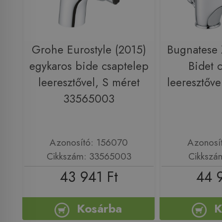
Grohe Eurostyle (2015)
Bugnatese
egykaros bide csaptelep
Bidet 
leeresztővel, S méret
leeresztőv
33565003
Azonosító: 156070
Azonosí
Cikkszám: 33565003
Cikkszá
43 941 Ft
44 
Kosárba
K