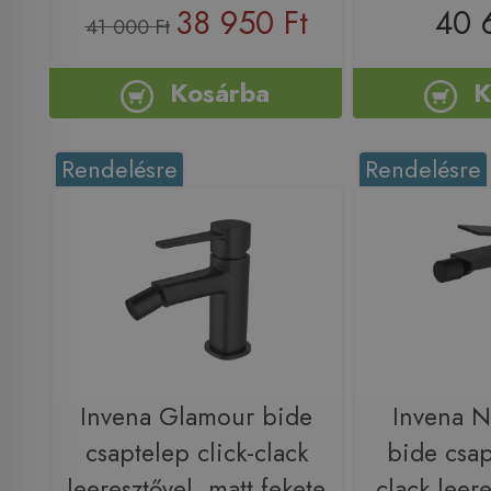
38 950 Ft
40 
41 000 Ft
Kosárba
K
Rendelésre
Rendelésre
Invena Glamour bide
Invena 
csaptelep click-clack
bide csap
leeresztővel, matt fekete
clack leere