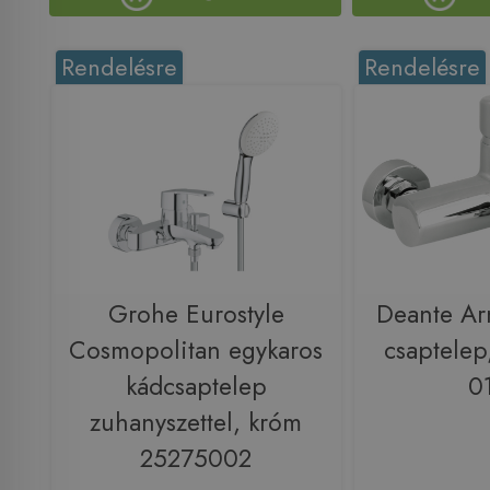
Rendelésre
Rendelésre
Grohe Eurostyle
Deante Arn
Cosmopolitan egykaros
csaptele
kádcsaptelep
0
zuhanyszettel, króm
25275002