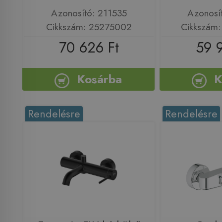
Azonosító: 211535
Azonosí
Cikkszám: 25275002
Cikkszám
70 626 Ft
59 
Kosárba
K
Rendelésre
Rendelésre