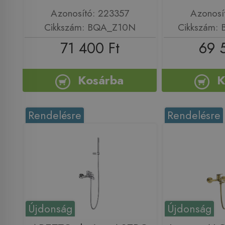
Azonosító: 223357
Azonosí
Cikkszám: BQA_Z10N
Cikkszám:
71 400 Ft
69 
Kosárba
K
Rendelésre
Rendelésre
Újdonság
Újdonság