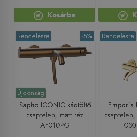
Kosárba
K
Rendelésre
-5%
Rendelésre
Újdonság
Sapho ICONIC kádtöltő
Emporia F
csaptelep, matt réz
csaptelep,
AF010PG
03