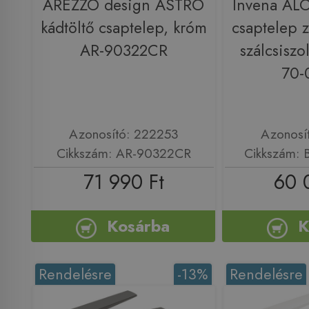
AREZZO design ASTRO
Invena ALO
kádtöltő csaptelep, króm
csaptelep z
AR-90322CR
szálcsiszo
70-
Azonosító: 222253
Azonosí
Cikkszám: AR-90322CR
Cikkszám:
71 990 Ft
60 
Kosárba
K
Rendelésre
-13%
Rendelésre