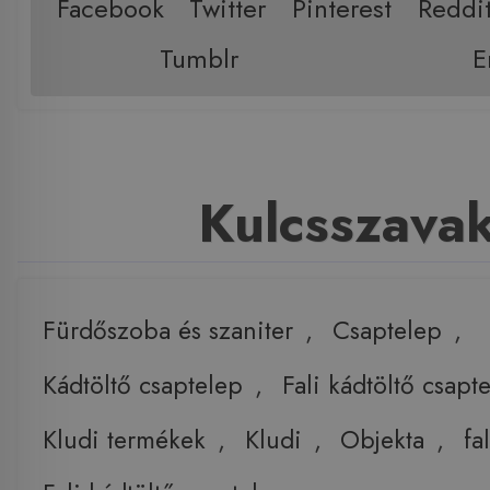
Facebook
Twitter
Pinterest
Reddi
Tumblr
E
Kulcsszava
Fürdőszoba és szaniter
,
Csaptelep
,
Kádtöltő csaptelep
,
Fali kádtöltő csapt
Kludi termékek
,
Kludi
,
Objekta
,
fal