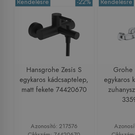
Rendelésre
-22%
Rendelésre
Hansgrohe Zesis S
Grohe 
egykaros kádcsaptelep,
egykaros 
matt fekete 74420670
zuhanysz
335
Azonosító: 217576
Azonosí
Cikkszám: 74420670
Cikkszám