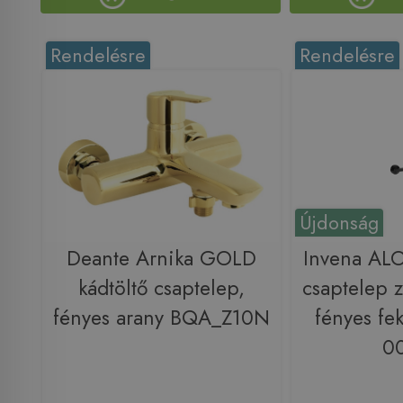
Rendelésre
Rendelésre
Újdonság
Deante Arnika GOLD
Invena ALO
kádtöltő csaptelep,
csaptelep z
fényes arany BQA_Z10N
fényes fe
0