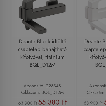
Deante Blur kádtöltő
Deante Bl
csaptelep behajtható
csaptelep
kifolyóval, titánium
kifolyó
BQL_D12M
BQL
Azonosító: 223348
Azonosí
Cikkszám: BQL_D12M
Cikkszám
55 380 Ft
63 900 Ft
63 900 Ft