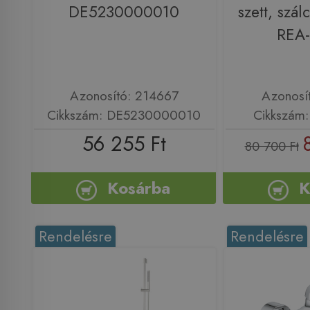
DE5230000010
szett, szál
REA
Azonosító: 214667
Azonosí
Cikkszám: DE5230000010
Cikkszám
56 255 Ft
80 700 Ft
Kosárba
K
Rendelésre
Rendelésre