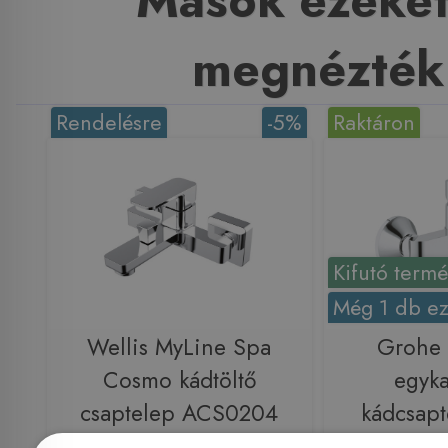
Mások ezeket
megnézték
Rendelésre
-5%
Raktáron
Kifutó term
Még 1 db ez
Wellis MyLine Spa
Grohe
Cosmo kádtöltő
egyka
csaptelep ACS0204
kádcsapt
233