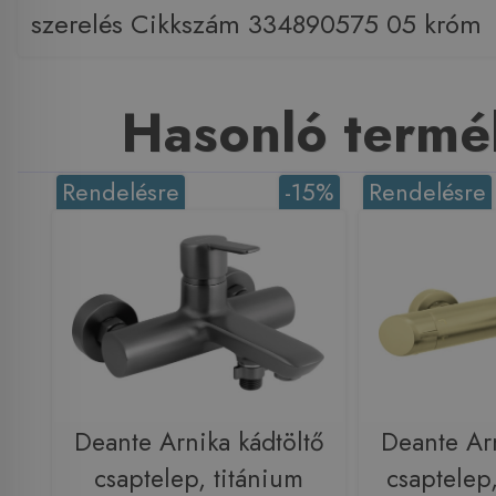
szerelés Cikkszám 334890575 05 króm
Hasonló termé
Rendelésre
-15%
Rendelésre
Deante Arnika kádtöltő
Deante Arn
csaptelep, titánium
csaptelep,