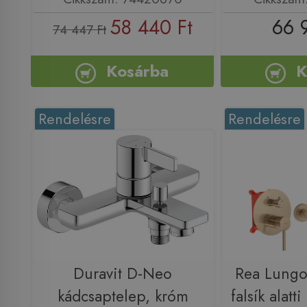
58 440 Ft
66 
74 447 Ft
Kosárba
K
Rendelésre
Rendelésre
Duravit D-Neo
Rea Lungo
kádcsaptelep, króm
falsík alatt