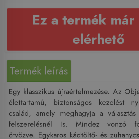
Ez a termék már
elérhető
Termék leírás
Egy klasszikus újraértelmezése. Az Obj
élettartamú, biztonságos kezelést ny
család, amely meghagyja a választás
felszerelésnél is. Mindez vonzó fo
ötvözve. Egykaros kádtöltő- és zuhanyc