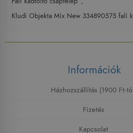
Fali kádtöltő csaptelep
,
Kludi Objekta Mix New 334890575 fali k
Információk
Házhozszállítás (1900 Ft-tó
Fizetés
Kapcsolat