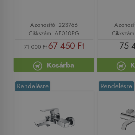
Azonosító: 223766
Azonosí
Cikkszám: AF010PG
Cikkszá
67 450 Ft
75 
71 000 Ft
Kosárba
K
Rendelésre
Rendelésre