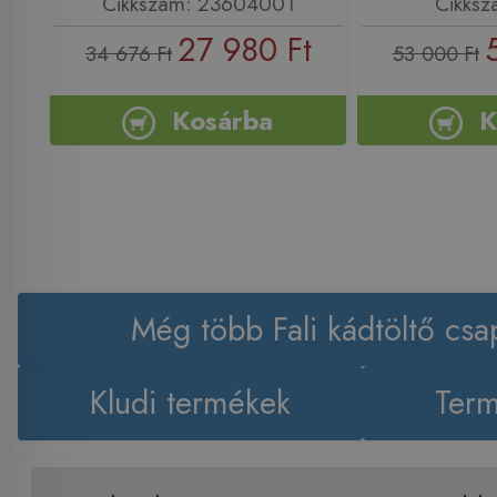
Cikkszám: 23604001
Cikksz
27 980 Ft
34 676 Ft
53 000 Ft
Kosárba
K
Még több Fali kádtöltő csa
Kludi termékek
Term