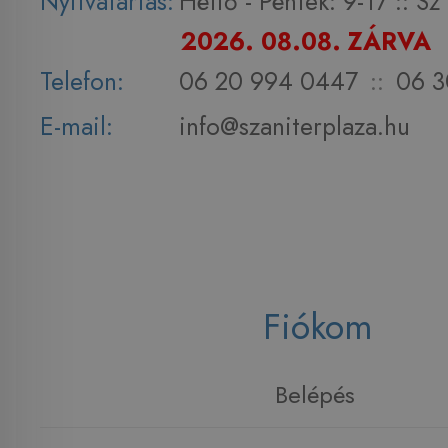
Nyitvatartás:
Hétfő - Péntek: 9-17 :: S
2026. 08.08. ZÁRVA
Telefon:
06 20 994 0447
::
06 3
E-mail:
info@szaniterplaza.hu
Fiókom
Belépés