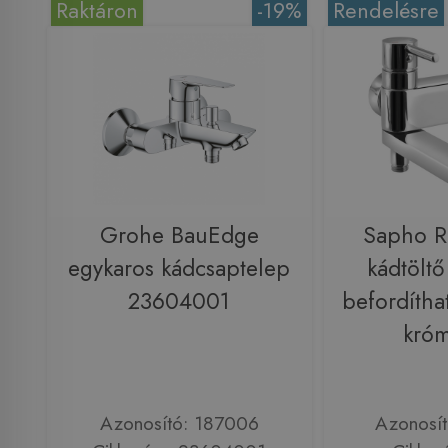
Raktáron
-19%
Rendelésre
Grohe BauEdge
Sapho 
egykaros kádcsaptelep
kádtöltő
23604001
befordíthat
kró
Azonosító: 187006
Azonosí