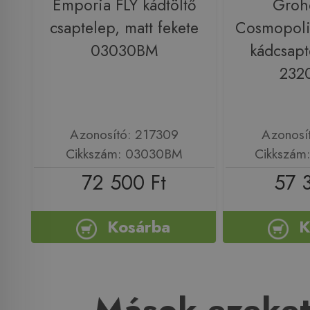
Emporia FLY kádtöltő
Groh
csaptelep, matt fekete
Cosmopoli
03030BM
kádcsapt
232
Azonosító: 217309
Azonosí
Cikkszám: 03030BM
Cikkszám
72 500 Ft
57 
Kosárba
K