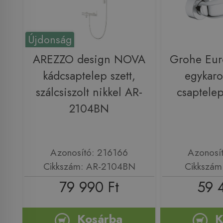
Újdonság
AREZZO design NOVA
Grohe Euro
kádcsaptelep szett,
egykaro
szálcsiszolt nikkel AR-
csaptele
2104BN
Azonosító: 216166
Azonosí
Cikkszám: AR-2104BN
Cikkszám
79 990 Ft
59 
Kosárba
K