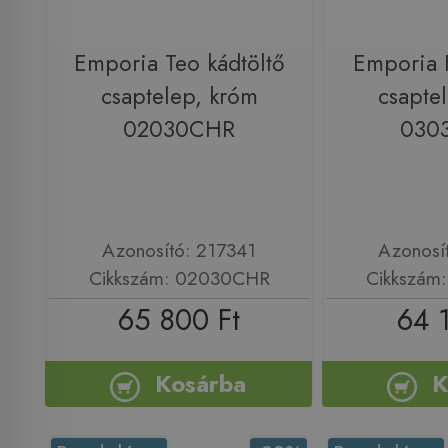
Emporia Teo kádtöltő
Emporia F
csaptelep, króm
csapte
02030CHR
030
Azonosító: 217341
Azonosí
Cikkszám: 02030CHR
Cikkszám
65 800 Ft
64 
Kosárba
K