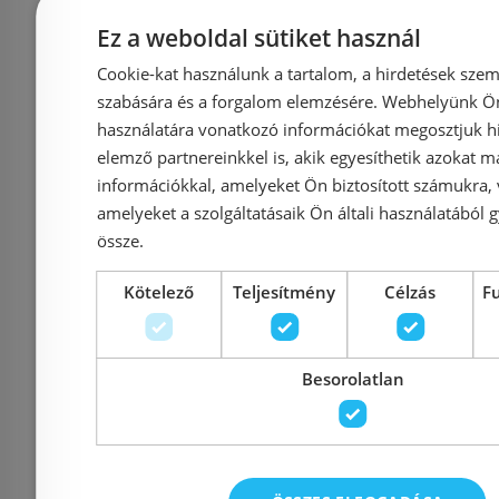
Ez a weboldal sütiket használ
Cookie-kat használunk a tartalom, a hirdetések szem
Azonosító: 165844
Azonosí
szabására és a forgalom elemzésére. Webhelyünk Ön 
Cikkszám: ACS0204
Cikkszám
használatára vonatkozó információkat megosztjuk hi
elemző partnereinkkel is, akik egyesíthetik azokat m
52 150 Ft
54 900 Ft
27 040 Ft
információkkal, amelyeket Ön biztosított számukra,
amelyeket a szolgáltatásaik Ön általi használatából g
Kosárba
K
össze.
Kötelező
Teljesítmény
Célzás
F
Raktáron
-34%
Raktáron
Besorolatlan
Bemutatóteremben
kiállítva