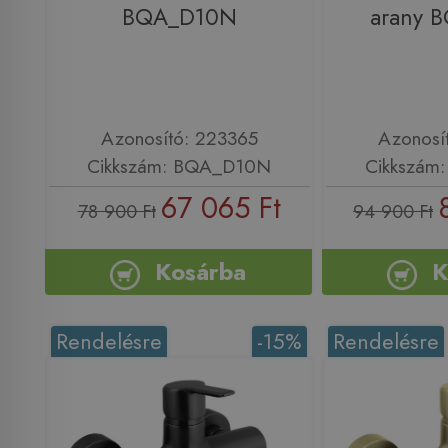
BQA_D10N
arany 
Azonosító: 223365
Azonosí
Cikkszám: BQA_D10N
Cikkszám
67 065 Ft
78 900 Ft
94 900 Ft
Kosárba
K
Rendelésre
-15%
Rendelésre