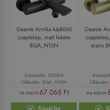
Deante Arnika kádtöltő
Deante Arn
csaptelep, matt fekete
csaptelep,
BQA_N10N
arany 
Azonosító: 223364
Azonosí
Cikkszám: BQA_N10N
Cikkszám
67 065 Ft
78 900 Ft
94 900 Ft
Kosárba
K