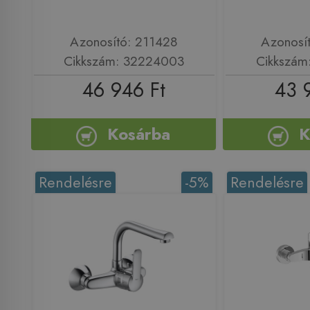
Azonosító: 211428
Azonosí
Cikkszám: 32224003
Cikkszám
46 946 Ft
43 
Kosárba
K
Rendelésre
-5%
Rendelésre