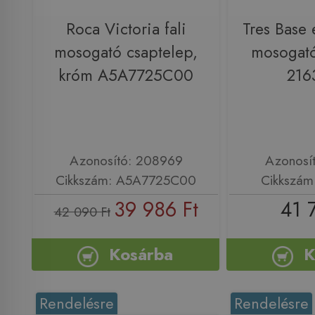
Roca Victoria fali
Tres Base 
mosogató csaptelep,
mosogató
króm A5A7725C00
216
Azonosító: 208969
Azonosí
Cikkszám: A5A7725C00
Cikkszám
39 986 Ft
41 
42 090 Ft
Kosárba
K
Rendelésre
Rendelésre