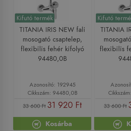
Kifutó termék
Kifutó term
TITANIA IRIS NEW fali
TITANIA I
mosogató csaptelep,
mosogató
flexibilis fehér kifolyó
flexibilis f
94480,0B
944
Azonosító: 192945
Azonosí
Cikkszám: 94480,0B
Cikkszám
31 920 Ft
33 600 Ft
33 600 Ft
Kosárba
K