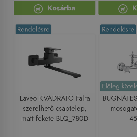
Kosárba
K
Rendelésre
Rendelésre
Előleg kötel
Laveo KVADRATO Falra
BUGNATESE 
szerelhető csaptelep,
mosogat
matt fekete BLQ_780D
4