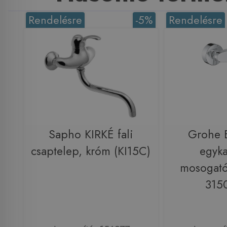
Rendelésre
-5%
Rendelésre
Sapho KIRKÉ fali
Grohe 
csaptelep, króm (KI15C)
egyka
mosogató
315