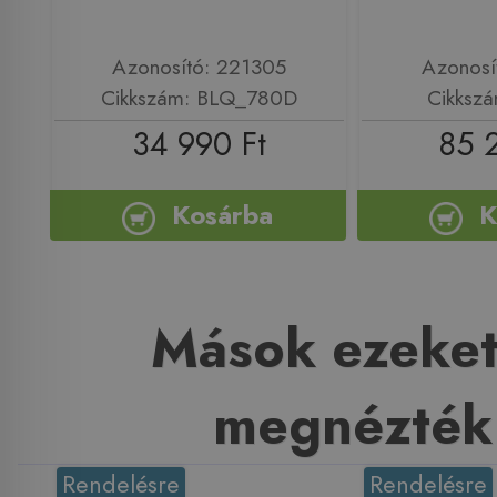
Azonosító: 221305
Azonosí
Cikkszám: BLQ_780D
Cikksz
34 990 Ft
85 
Kosárba
K
Mások ezeket
megnézték
Rendelésre
Rendelésre