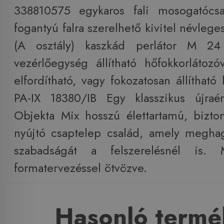
338810575 egykaros fali mosogatócs
fogantyú falra szerelhető kivitel névleg
(A osztály) kaszkád perlátor M 2
vezérlőegység állítható hőfokkorlátozóv
elfordítható, vagy fokozatosan állíthat
PA-IX 18380/IB Egy klasszikus újraé
Objekta Mix hosszú élettartamú, bizto
nyújtó csaptelep család, amely meghag
szabadságát a felszerelésnél is.
formatervezéssel ötvözve.
Hasonló termé