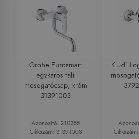
Grohe Eurosmart
Kludi Lo
egykaros fali
mosogató
mosogatócsap, króm
379
31391003
Azonosító: 210355
Azonosí
Cikkszám: 31391003
Cikkszám