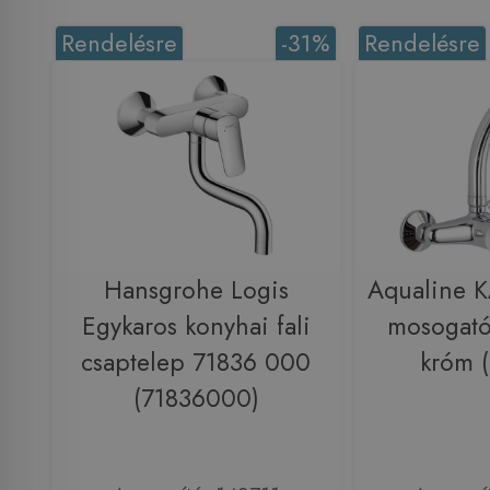
Rendelésre
-31%
Rendelésre
Hansgrohe Logis
Aqualine K
Egykaros konyhai fali
mosogató
csaptelep 71836 000
króm (
(71836000)