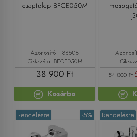
csaptelep BFCE050M
mosogató
(3
Azonosító: 186508
Azonosí
Cikkszám: BFCE050M
Cikksz
38 900 Ft
54 000 Ft
Kosárba
K
Rendelésre
-5%
Rendelésre