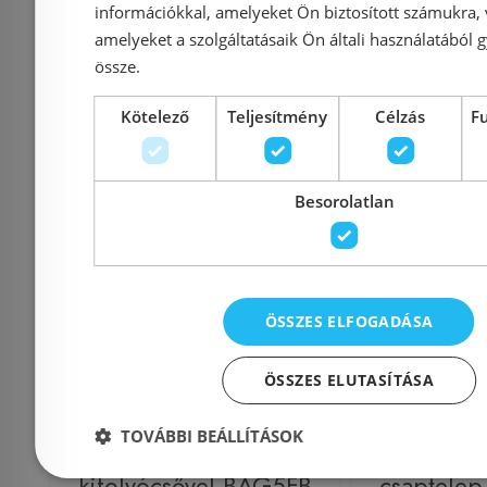
információkkal, amelyeket Ön biztosított számukra,
24 164 Ft
33 600 Ft
amelyeket a szolgáltatásaik Ön általi használatából g
össze.
Kosárba
K
Kötelező
Teljesítmény
Célzás
F
Raktáron
-16%
Rendelésre
Besorolatlan
ÖSSZES ELFOGADÁSA
ÖSSZES ELUTASÍTÁSA
Ferro Algeo fali konyhai
Sapho 
TOVÁBBI BEÁLLÍTÁSOK
csaptelep flexibilis
LOTTA fa
kifolyócsővel BAG5FB
csaptelep,