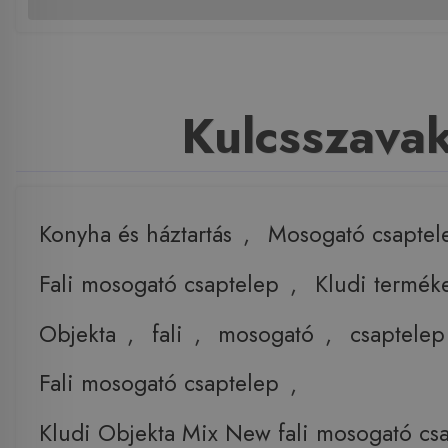
Kulcsszava
Konyha és háztartás
,
Mosogató csaptel
Fali mosogató csaptelep
,
Kludi termék
Objekta
,
fali
,
mosogató
,
csaptelep
Fali mosogató csaptelep
,
Kludi Objekta Mix New fali mosogató cs