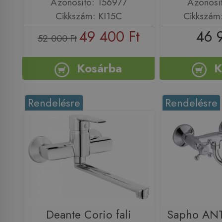
Azonosító: 156977
Azonosí
Cikkszám: KI15C
Cikkszám
49 400 Ft
46 
52 000 Ft
Kosárba
K
Rendelésre
Rendelésre
Deante Corio fali
Sapho ANT