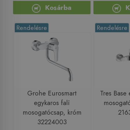
Kosárba
K
Rendelésre
Rendelésre
Grohe Eurosmart
Tres Base 
egykaros fali
mosogató
mosogatócsap, króm
216
32224003