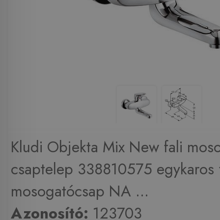
Kludi Objekta Mix New fali mos
csaptelep 338810575 egykaros f
mosogatócsap NA ...
Azonosító:
123703