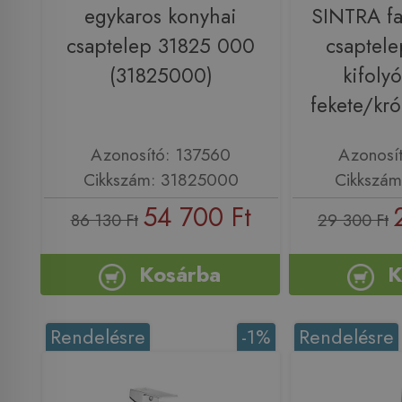
egykaros konyhai
SINTRA fa
csaptelep 31825 000
csaptelep
(31825000)
kifolyó
fekete/kr
Azonosító: 137560
Azonosí
Cikkszám: 31825000
Cikkszám
54 700 Ft
86 130 Ft
29 300 Ft
Kosárba
K
Rendelésre
-1%
Rendelésre