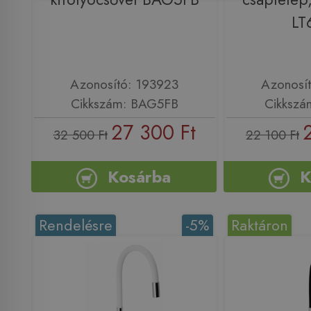
LT
Azonosító: 193923
Azonosí
Cikkszám: BAG5FB
Cikkszá
27 300 Ft
32 500 Ft
22 100 Ft
Kosárba
K
Rendelésre
-5%
Raktáron