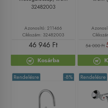
32482003
Azonosító: 211466
Azonosí
Cikkszám: 32482003
Cikksz
46 946 Ft
54 000 Ft
Kosárba
K
Rendelésre
-8%
Rendelésre