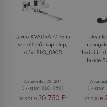
Laveo KVADRATO Falra
Deante 
szerelhető csaptelep,
mosogató
króm BLQ_080D
flexibilis k
fekete
Azonosító: 221304
Azonosí
Cikkszám: BLQ_080D
Cikkszám
30 750 Ft
30 991 Ft
27 900 Ft