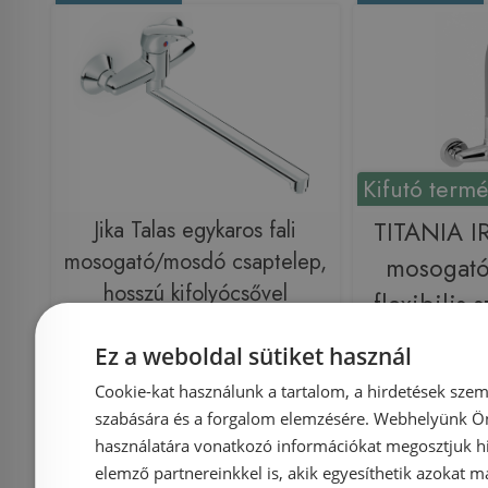
Kifutó term
Jika Talas egykaros fali
TITANIA I
mosogató/mosdó csaptelep,
mosogató
hosszú kifolyócsővel
flexibilis 
H3111N70042401
944
(3.111N.7.004.240.1)
Ez a weboldal sütiket használ
Cookie-kat használunk a tartalom, a hirdetések szem
szabására és a forgalom elemzésére. Webhelyünk Ön 
Azonosító: 160179
Azonosí
használatára vonatkozó információkat megosztjuk hi
Cikkszám: H3111N70042401
Cikkszám
elemző partnereinkkel is, akik egyesíthetik azokat m