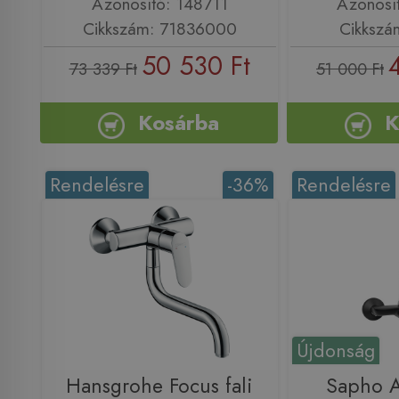
Azonosító: 148711
Azonosí
Cikkszám: 71836000
Cikkszá
50 530 Ft
73 339 Ft
51 000 Ft
Kosárba
K
Rendelésre
-36%
Rendelésre
Újdonság
Hansgrohe Focus fali
Sapho 