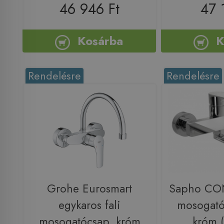
46 946 Ft
47 
Kosárba
K
Rendelésre
Rendelésre
Grohe Eurosmart
Sapho CO
egykaros fali
mosogató
mosogatócsap, króm
króm 