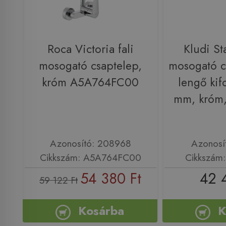
Roca Victoria fali
Kludi St
mosogató csaptelep,
mosogató c
króm A5A764FC00
lengő kif
mm, króm
Azonosító: 208968
Azonosí
Cikkszám: A5A764FC00
Cikkszám
54 380 Ft
42 
59 122 Ft
Kosárba
K