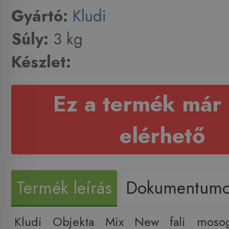
Gyártó:
Kludi
Súly:
3 kg
Készlet:
Ez a termék már
elérhető
Termék leírás
Dokumentum
Kludi Objekta Mix New fali mosog