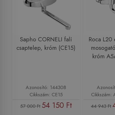
Sapho CORNELI fali
Roca L20 e
csaptelep, króm (CE15)
mosogató
króm A
Azonosító: 144308
Azonosí
Cikkszám: CE15
Cikkszám:
54 150 Ft
57 000 Ft
44 943 Ft