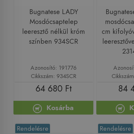
Bugnatese LADY
Bugnates
Mosdócsaptelep
mosdócsa
leeresztő nélkül króm
cm kifolyóv
színben 934SCR
leeresztőve
231
Azonosító: 191776
Azonosí
Cikkszám: 934SCR
Cikkszám
64 680 Ft
84 
Kosárba
K
Rendelésre
Rendelésre