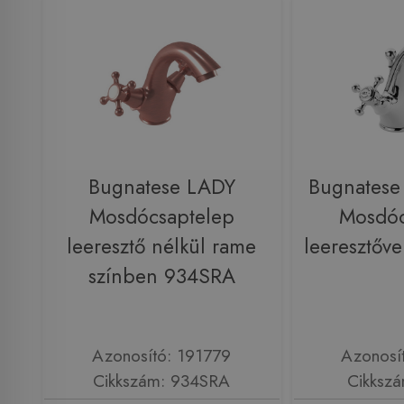
Bugnatese LADY
Bugnatese
Mosdócsaptelep
Mosdóc
leeresztő nélkül rame
leeresztőv
színben 934SRA
Azonosító: 191779
Azonosí
Cikkszám: 934SRA
Cikksz