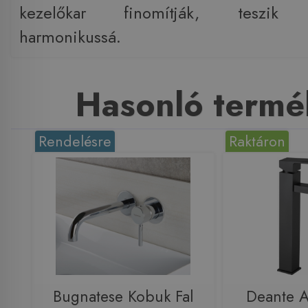
kezelőkar finomítják, teszik ö
harmonikussá.
Hasonló termé
Rendelésre
Raktáron
Bugnatese Kobuk Fal
Deante 