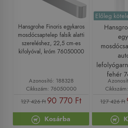
Előleg kötel
Hansgrohe Finoris egykaros
Hansgro
mosdócsaptelep falsík alatti
egy
szereléshez, 22,5 cm-es
mosdócsa
kifolyóval, króm 76050000
aut
lefolyógarn
fehér 
Azonosító: 188328
Azonosí
Cikkszám: 76050000
Cikkszám
90 770 Ft
127 426 Ft
127 426 Ft
Kosárba
K