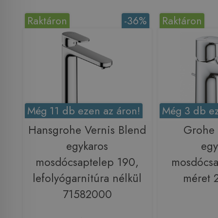
Raktáron
-36%
Raktáron
Még 11 db ezen az áron!
Még 3 db ez
Hansgrohe Vernis Blend
Grohe
egykaros
egy
mosdócsaptelep 190,
mosdócsa
lefolyógarnitúra nélkül
méret 
71582000