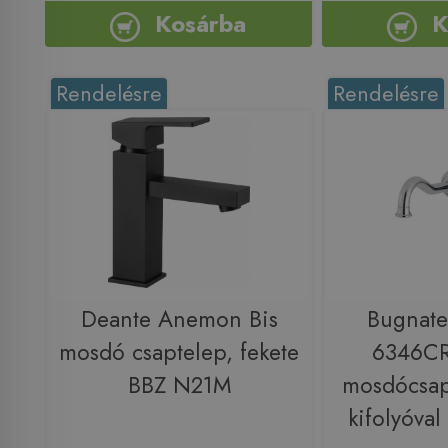
Kosárba
K
Rendelésre
Rendelésre
Deante Anemon Bis
Bugnate
mosdó csaptelep, fekete
6346CR 
BBZ N21M
mosdócsap
kifolyóva