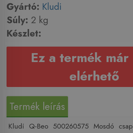
Gyártó:
Kludi
Súly:
2 kg
Készlet:
Ez a termék már
elérhető
Termék leírás
Kludi Q-Beo 500260575 Mosdó csapt