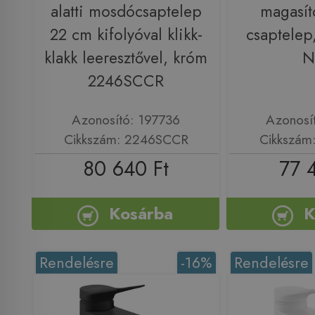
alatti mosdócsaptelep
magasít
22 cm kifolyóval klikk-
csaptelep
klakk leeresztővel, króm
N
2246SCCR
Azonosító: 197736
Azonosí
Cikkszám: 2246SCCR
Cikkszám
80 640 Ft
77 
Kosárba
K
Rendelésre
-16%
Rendelésre