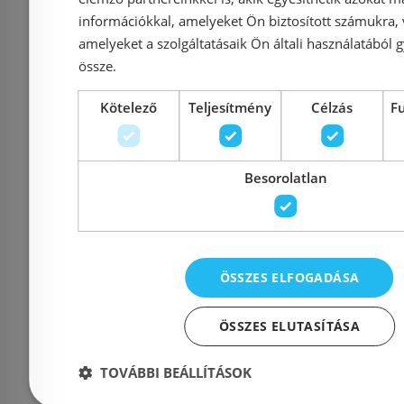
információkkal, amelyeket Ön biztosított számukra,
automata
amelyeket a szolgáltatásaik Ön általi használatából g
lefolyógarnitúrával
össze.
71551000
Azonosító: 187584
Azonosí
Kötelező
Teljesítmény
Célzás
F
Cikkszám: 71551000
Cikkszám
29 500 Ft
43 228 Ft
29 348 Ft
Besorolatlan
Kosárba
K
ÖSSZES ELFOGADÁSA
Raktáron
-32%
Raktáron
ÖSSZES ELUTASÍTÁSA
TOVÁBBI BEÁLLÍTÁSOK