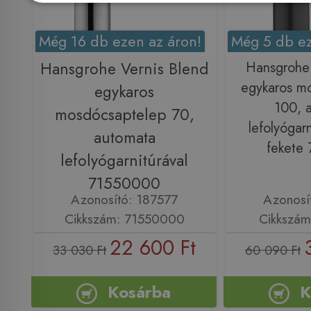
Még 16 db ezen az áron!
Még 5 db ez
Hansgrohe Vernis Blend
Hansgrohe 
egykaros m
egykaros
100, 
mosdócsaptelep 70,
lefolyógarn
automata
fekete
lefolyógarnitúrával
71550000
Azonosító: 187577
Azonosí
Cikkszám: 71550000
Cikkszám
22 600 Ft
33 030 Ft
60 090 Ft
Kosárba
K