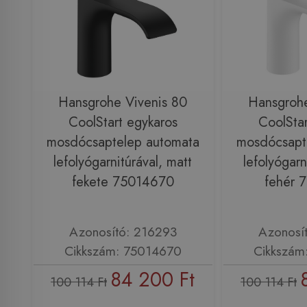
Hansgrohe Vivenis 80
Hansgrohe
CoolStart egykaros
CoolStar
mosdócsaptelep automata
mosdócsapt
lefolyógarnitúrával, matt
lefolyógarn
fekete 75014670
fehér 
Azonosító: 216293
Azonosí
Cikkszám: 75014670
Cikkszám
84 200 Ft
100 114 Ft
100 114 Ft