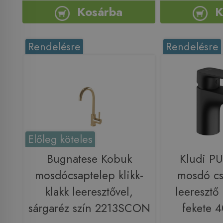
Kosárba
K
Rendelésre
Rendelésre
Előleg köteles
Bugnatese Kobuk
Kludi P
mosdócsaptelep klikk-
mosdó cs
klakk leeresztővel,
leeresztő 
sárgaréz szín 2213SCON
fekete 