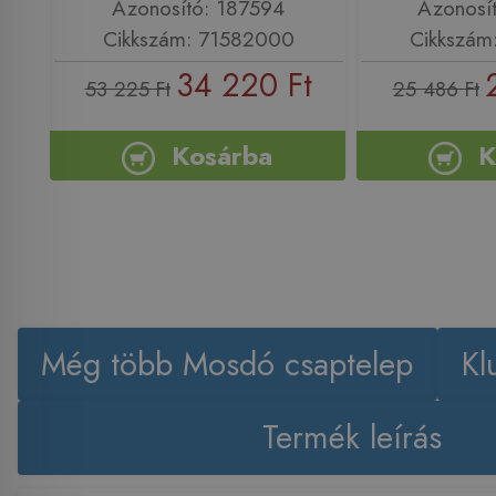
Azonosító: 187594
Azonosí
Cikkszám: 71582000
Cikkszám
34 220 Ft
53 225 Ft
25 486 Ft
Kosárba
K
Még több Mosdó csaptelep
Kl
Termék leírás