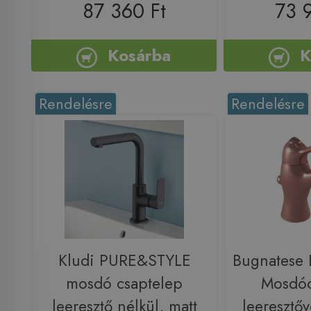
87 360 Ft
73 
Kosárba
K
Rendelésre
Rendelésre
Kludi PURE&STYLE
Bugnatese
mosdó csaptelep
Mosdóc
leeresztő nélkül, matt
leeresztőv