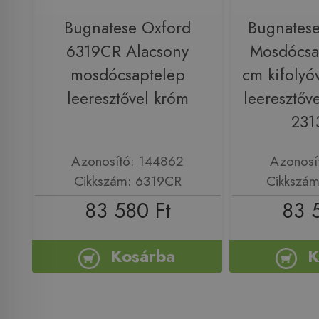
Bugnatese Oxford
Bugnates
6319CR Alacsony
Mosdócsa
mosdócsaptelep
cm kifolyóv
leeresztővel króm
leeresztőve
231
Azonosító: 144862
Azonosí
Cikkszám: 6319CR
Cikkszám
83 580 Ft
83 
Kosárba
K