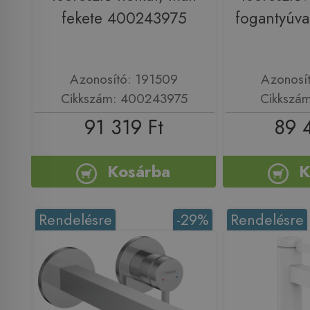
fekete 400243975
fogantyúv
Azonosító: 191509
Azonosí
Cikkszám: 400243975
Cikkszá
91 319 Ft
89 
Kosárba
K
Rendelésre
-29%
Rendelésre