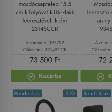
mosdócsaptelep 15,5
Mosdóc
cm kifolyóval klikk-klakk
leeresztő 
leeresztővel, króm
arany
2314SCCR
934
Azonosító: 197792
Azonosí
Cikkszám: 2314SCCR
Cikkszám
73 500 Ft
72 
Kosárba
K
Rendelésre
-31%
Rendelésre