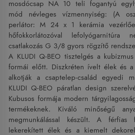
mosdócsap NA 10 teli fogantyú egyly
mód névleges vízmennyiség: (A oszt
perlátor: M 24 x 1 kerámia vezérlőeg
hőfokkorlátozóval lefolyógarnitúra né
csatlakozás G 3/8 gyors rögzítő rendsze
A KLUDI Q-BEO tisztelgés a kubizmus 
formái előtt. Diszkréten ívelt élek és 
alkotják a csaptelep-család egyedi m
KLUDI Q-BEO páratlan design szerelvén
Kubusos formája modern tárgyilagossá
termékeknek. Kiváló minőségű any
megmunkálással készült. A férfias 
lekerekített élek és a kiemelt dekore