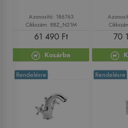
Azonosító: 186763
Azonosí
Cikkszám: BBZ_N21M
Cikkszá
61 490 Ft
70 
Kosárba
K
Rendelésre
Rendelésre