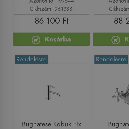
Azonosító: 197544
Azonosí
Cikkszám: 9613SBI
Cikkszá
86 100 Ft
88 
Kosárba
K
Rendelésre
Rendelésre
Bugnatese Kobuk Fix
Bugnat