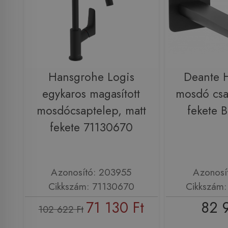
Hansgrohe Logis
Deante H
egykaros magasított
mosdó csa
mosdócsaptelep, matt
fekete
fekete 71130670
Azonosító: 203955
Azonosí
Cikkszám: 71130670
Cikkszám
71 130 Ft
82 
102 622 Ft