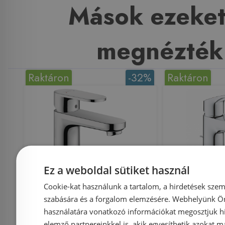
Mások ezeket
megnézték
Raktáron
-32%
Raktáron
Még 16 db ezen az áron!
Ez a weboldal sütiket használ
Cookie-kat használunk a tartalom, a hirdetések szem
Hansgrohe Vernis Blend
GROHE 
szabására és a forgalom elemzésére. Webhelyünk Ön 
egykaros
mosdó 
használatára vonatkozó információkat megosztjuk hi
mosdócsaptelep 100,
leeresztő
elemző partnereinkkel is, akik egyesíthetik azokat m