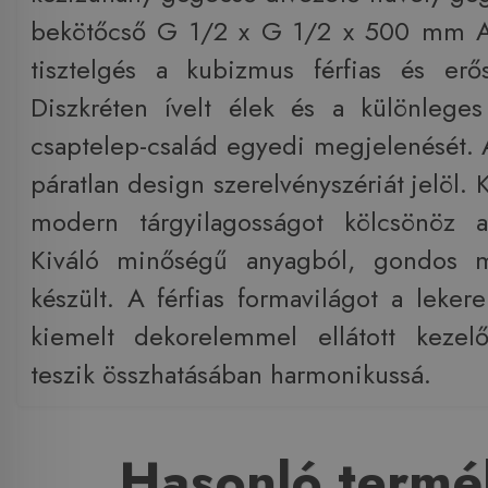
bekötőcső G 1/2 x G 1/2 x 500 mm 
tisztelgés a kubizmus férfias és erő
Diszkréten ívelt élek és a különleges
csaptelep-család egyedi megjelenését
páratlan design szerelvényszériát jelöl.
modern tárgyilagosságot kölcsönöz 
Kiváló minőségű anyagból, gondos m
készült. A férfias formavilágot a lekere
kiemelt dekorelemmel ellátott kezelő
teszik összhatásában harmonikussá.
Hasonló termé