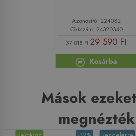
Azonosító: 224082
Cikkszám: 24320340
29 590 Ft
37 018 Ft
Kosárba
Mások ezeket
megnézték
Raktáron
-32%
Rendelésre