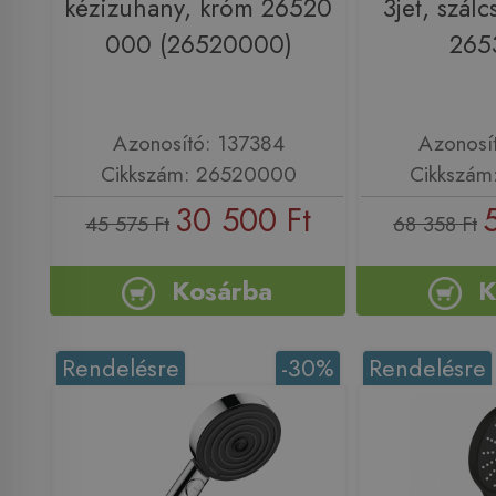
kézizuhany, króm 26520
3jet, szálc
000 (26520000)
265
Azonosító: 137384
Azonosí
Cikkszám: 26520000
Cikkszám
30 500 Ft
45 575 Ft
68 358 Ft
Kosárba
K
Rendelésre
-30%
Rendelésre