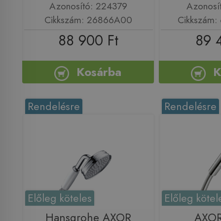
Azonosító: 224379
Azonosí
Cikkszám: 26866A00
Cikkszám:
88 900 Ft
89 
Kosárba
K
Rendelésre
Rendelésre
Előleg köteles
Előleg kötel
Hansgrohe AXOR
AXOR