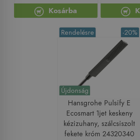
Kosárba
K
Rendelésre
-20%
Újdonság
Hansgrohe Pulsify E
Ecosmart 1jet keskeny
kézizuhany, szálcsiszolt
fekete króm 24320340