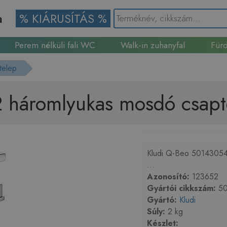
a
% KIÁRUSÍTÁS %
Perem nélküli fali WC
Walk-in zuhanyfal
Fürd
Gránit mosogató
telep
 háromlyukas mosdó csapt
Kludi Q-Beo 50143054
...
Azonosító:
123652
Gyártói cikkszám:
50
Gyártó:
Kludi
Súly:
2 kg
Készlet: