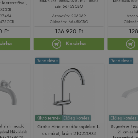
klikk-klakk leeresztővel, matt bronz
klikk-klakk lee
kk leeresztővel,
szín 6645SCBO
22
7SCCR
197454
Azonosító: 206069
Azono
647SCCR
Cikkszám: 6645SCBO
Cikksz
0 Ft
136 920 Ft
128
sárba
Kosárba
Rendelésre
Rendelésre
Kifutó termék
Előleg köteles
Előleg köteles
l alatti mosdó
Grohe Atrio mosdócsaptelep L-
Bugnatese Tess
yóval klikk-klakk
21 cm-es kif
es méret, króm 21022003
fehér 7365SCBI
leeresztővel,