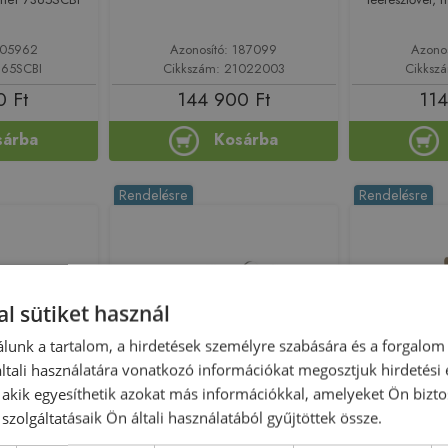
 205962
Azonosító: 187099
Azono
365SCBI
Cikkszám: 21022003
Cikksz
0 Ft
144 900 Ft
114
sárba
Kosárba
Rendelésre
Rendelésre
l sütiket használ
lunk a tartalom, a hirdetések személyre szabására és a forgalom
tali használatára vonatkozó információkat megosztjuk hirdetési
Előleg köteles
Előleg köteles
, akik egyesíthetik azokat más információkkal, amelyeket Ön bizto
 Kobuk
Bugnatese Rodos Fal alatti mosdó
Bugnatese 
szolgáltatásaik Ön általi használatából gyűjtöttek össze.
csaptelep 19 cm kifolyóval klikk-klakk
eresztő nélkül
mosdócs
leeresztővel, szálcsiszolt nikkel szín