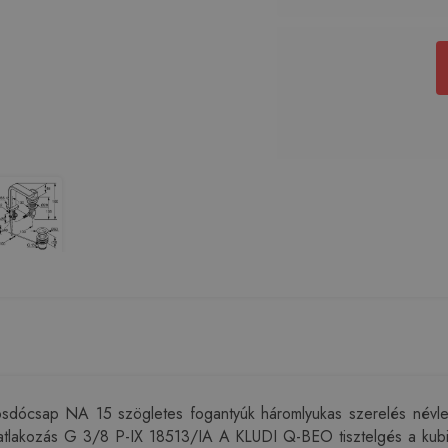
ócsap NA 15 szögletes fogantyúk háromlyukas szerelés névleges
csatlakozás G 3/8 P-IX 18513/IA A KLUDI Q-BEO tisztelgés a kubiz