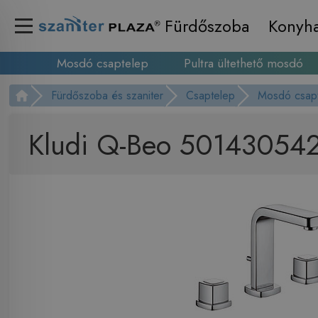
Fürdőszoba
Konyh
Mosdó csaptelep
Pultra ültethető mosdó
Fürdőszoba és szaniter
Csaptelep
Mosdó csap
Kludi Q-Beo 501430542