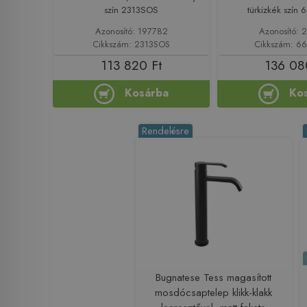
szín 2313SOS
türkizkék szín
Azonosító: 197782
Azonosító: 
Cikkszám: 2313SOS
Cikkszám: 6
113 820 Ft
136 08
Kosárba
Ko
Rendelésre
Bugnatese Tess magasított
mosdócsaptelep klikk-klakk