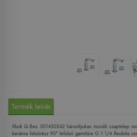
Termék leírás
Kludi Q-Beo 501430542 háromlyukas mosdó csaptelep mosd
kerámia felsőrész 90° lefolyó garnitúra G 1 1/4 flexibilis 