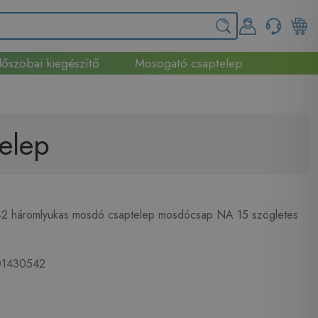
őszobai kiegészítő
Mosogató csaptelep
elep
2 háromlyukas mosdó csaptelep mosdócsap NA 15 szögletes
1430542