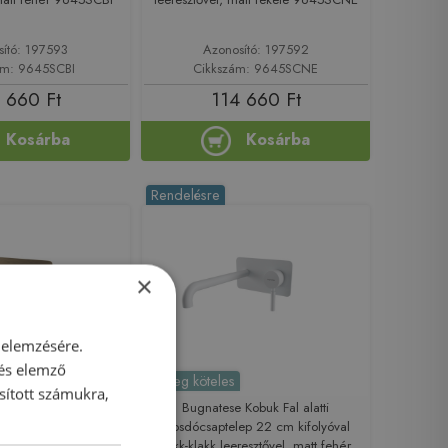
sító: 197593
Azonosító: 197592
ám: 9645SCBI
Cikkszám: 9645SCNE
 660 Ft
114 660 Ft
Kosárba
Kosárba
Rendelésre
×
 elemzésére.
 és elemző
Előleg köteles
sított számukra,
Kobuk Fal alatti
Bugnatese Kobuk Fal alatti
mosdócsaptelep 22 cm kifolyóval
aptelep 19 cm
klikk-klakk leeresztővel, matt fehér