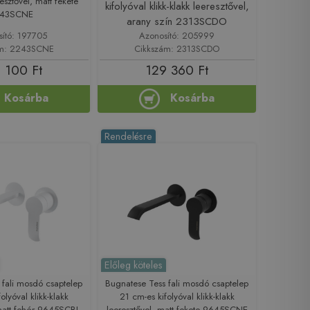
resztővel, matt fekete
kifolyóval klikk-klakk leeresztővel,
43SCNE
arany szín 2313SCDO
sító: 197705
Azonosító: 205999
ám: 2243SCNE
Cikkszám: 2313SCDO
 100 Ft
129 360 Ft
Kosárba
Kosárba
Rendelésre
Előleg köteles
 fali mosdó csaptelep
Bugnatese Tess fali mosdó csaptelep
olyóval klikk-klakk
21 cm-es kifolyóval klikk-klakk
 matt fehér 9645SCBI
leeresztővel, matt fekete 9645SCNE