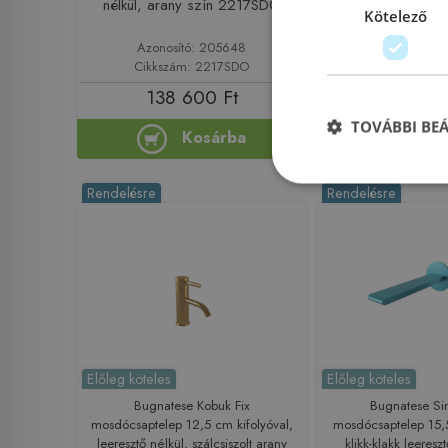
nélkül, arany szín 2217SDO
arany szín 
Kötelező
Azonosító: 205648
Azonosító: 
Cikkszám: 2217SDO
Cikkszám: 
138 600 Ft
131 04
TOVÁBBI BE
Kosárba
Ko
Rendelésre
Rendelésre
Előleg köteles
Előleg köteles
Bugnatese Kobuk Fix
Bugnatese Sim
mosdócsaptelep 12,5 cm kifolyóval,
mosdócsaptelep 15,5
leeresztő nélkül, szálcsiszolt arany
klikk-klakk leereszt