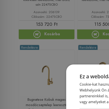
szín 2247SCBO
Azonosító: 206139
Azonosító:
Cikkszám: 2247SCBO
Cikkszám: 7
153 720 Ft
115 50
Kosárba
Ko
Rendelésre
Rendelésre
Ez a webolda
Cookie-kat haszná
Webhelyünk Ön ál
Előleg köteles
partnereinkkel is
Bugnatese Kobuk magas
Bugnatese
vagy amelyeket a 
mosdócsaptelep leeresztő
mosdócsaptelep le