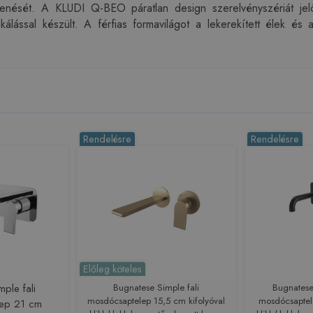
elenését. A KLUDI Q-BEO páratlan design szerelvényszériát jel
ssal készült. A férfias formavilágot a lekerekített élek és a k
Rendelésre
Rendelésre
Előleg köteles
mple fali
Bugnatese Simple fali
Bugnatese 
mosdócsaptelep 15,5 cm kifolyóval
mosdócsaptel
ep 21 cm