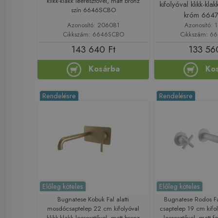
klikk-klakk leeresztővel, matt bronz
kifolyóval klikk-kla
szín 6646SCBO
króm 664
Azonosító: 206081
Azonosító: 
Cikkszám: 6646SCBO
Cikkszám: 6
143 640 Ft
133 56
Kosárba
Ko
Rendelésre
Rendelésre
Előleg köteles
Előleg köteles
Bugnatese Kobuk Fal alatti
Bugnatese Rodos Fa
mosdócsaptelep 22 cm kifolyóval
csaptelep 19 cm kifol
klikk-klakk leeresztővel, matt bronz
leeresztővel, matt 