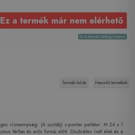
Ez a termék már nem elérhető
Ez a termék előleg köteles!
Termék leírás
Hasonló termékek
 vízmennyiség: (A osztály) s-pointer perlátor: M 24 x 1
mus férfias és erős formái előtt. Diszkréten ívelt élek és a