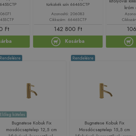
kifolyóval klik
 6645SCTP
türkizkék szín 6646SCTP
króm
206071
Azonosító: 206083
Azono
645SCTP
Cikkszám: 6646SCTP
Cikksz
0 Ft
142 800 Ft
106
sárba
Kosárba
Rendelésre
Rendelésre
Előleg köteles
Bugnatese Kobuk Fix
Bugnatese Kobuk Fix
mosdócsaptelep 12,5 cm
Mosdócsaptelep 15,5 cm