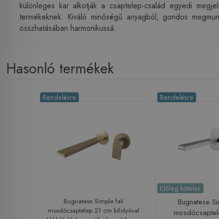
különleges kar alkotják a csaptelep-család egyedi megj
termékeknek. Kiváló minőségű anyagból, gondos megmunkálá
összhatásában harmonikussá.
Hasonló termékek
Rendelésre
Rendelésre
Előleg köteles
Bugnatese Simple fali
Bugnatese Si
mosdócsaptelep 21 cm kifolyóval
mosdócsaptel