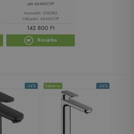
szín 6646SCVP
Azonosító: 206082
Cikkszám: 6646SCVP
142 800 Ft
Kosárba
-34%
Raktáron
-36%