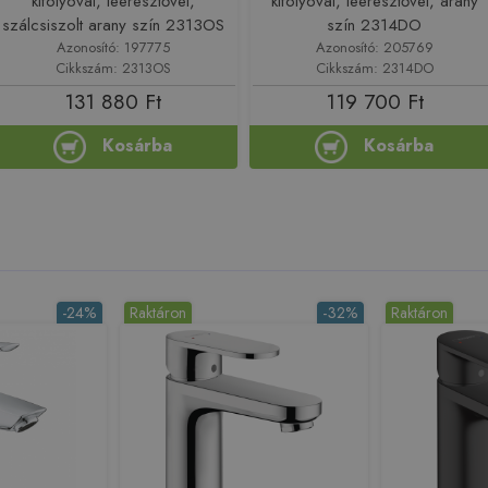
kifolyóval, leeresztővel,
kifolyóval, leeresztővel, arany
szálcsiszolt arany szín 2313OS
szín 2314DO
Azonosító: 197775
Azonosító: 205769
Cikkszám: 2313OS
Cikkszám: 2314DO
131 880 Ft
119 700 Ft
Kosárba
Kosárba
-24%
Raktáron
-32%
Raktáron