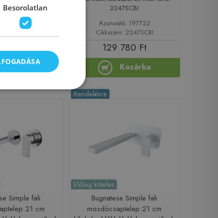
k-klakk leeresztővel,
Besorolatlan
2247SCBI
 2243SCBR
sító: 197707
Azonosító: 197722
ám: 2243SCBR
Cikkszám: 2247SCBI
 360 Ft
129 780 Ft
ELFOGADÁSA
Kosárba
Kosárba
Rendelésre
Előleg köteles
e Simple fali
Bugnatese Simple fali
aptelep 21 cm
mosdócsaptelep 21 cm