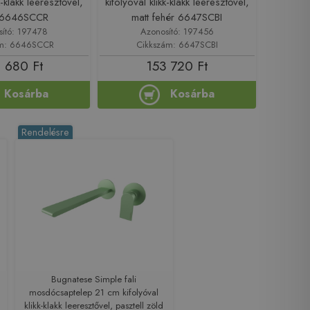
k-klakk leeresztővel,
kifolyóval klikk-klakk leeresztővel,
 6646SCCR
matt fehér 6647SCBI
sító: 197478
Azonosító: 197456
ám: 6646SCCR
Cikkszám: 6647SCBI
 680 Ft
153 720 Ft
Kosárba
Kosárba
Rendelésre
Bugnatese Simple fali
mosdócsaptelep 21 cm kifolyóval
klikk-klakk leeresztővel, pasztell zöld