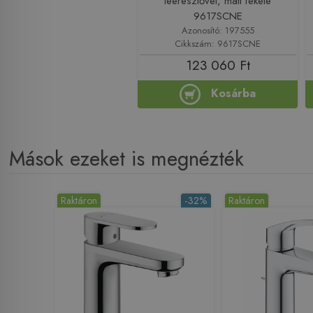
leeresztővel, matt fekete
9617SCNE
Azonosító: 197555
Cikkszám: 9617SCNE
123 060 Ft
Kosárba
Mások ezeket is megnézték
Raktáron
-32%
Raktáron