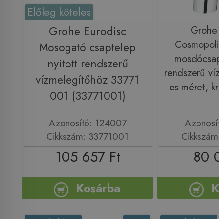
Előleg köteles
Grohe Eurodisc
Grohe 
Cosmopoli
Mosogató csaptelep
mosdócsapt
nyitott rendszerű
rendszerű ví
vízmelegítőhöz 33771
es méret, 
001 (33771001)
Azonosító: 124007
Azonosí
Cikkszám: 33771001
Cikkszám
105 657 Ft
80 
Kosárba
K