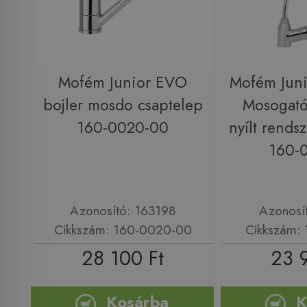
Mofém Junior EVO
Mofém Juni
bojler mosdo csaptelep
Mosogató
160-0020-00
nyílt rends
160-
Azonosító: 163198
Azonosí
Cikkszám: 160-0020-00
Cikkszám:
28 100 Ft
23 
Kosárba
K