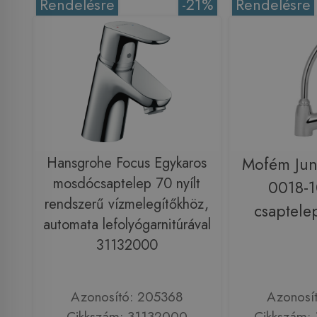
Rendelésre
-21%
Rendelésre
Hansgrohe Focus Egykaros
Mofém Jun
mosdócsaptelep 70 nyílt
0018-
rendszerű vízmelegítőkhöz,
csaptele
automata lefolyógarnitúrával
31132000
Azonosító: 205368
Azonosí
Cikkszám: 31132000
Cikkszám: