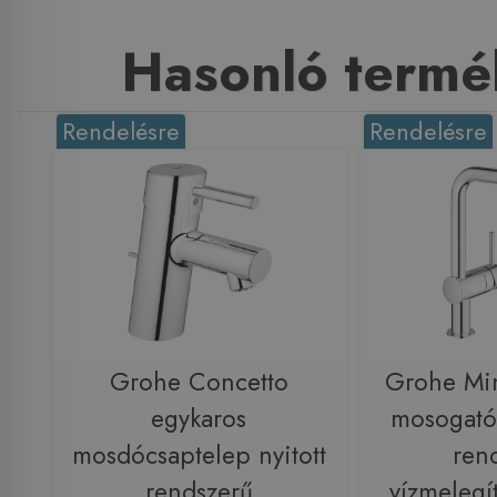
Hasonló termé
Rendelésre
Rendelésre
Grohe Concetto
Grohe Min
egykaros
mosogatóc
mosdócsaptelep nyitott
ren
rendszerű
vízmelegí