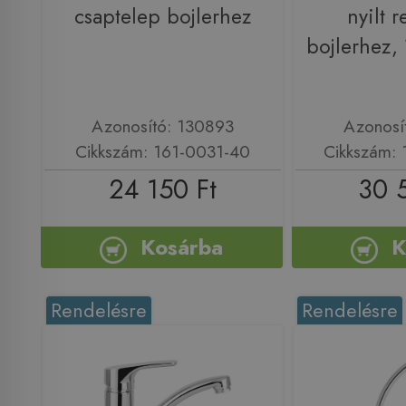
csaptelep bojlerhez
nyilt 
bojlerhez,
Azonosító: 130893
Azonosí
Cikkszám: 161-0031-40
Cikkszám:
24 150 Ft
30 
Kosárba
K
Rendelésre
Rendelésre