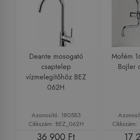
Deante mosogató
Mofém 1
csaptelep
Bojler 
vízmelegítőhöz BEZ
062H
Azonosító: 180583
Azonosí
Cikkszám: BEZ_062H
Cikkszám:
36 900 Ft
17 