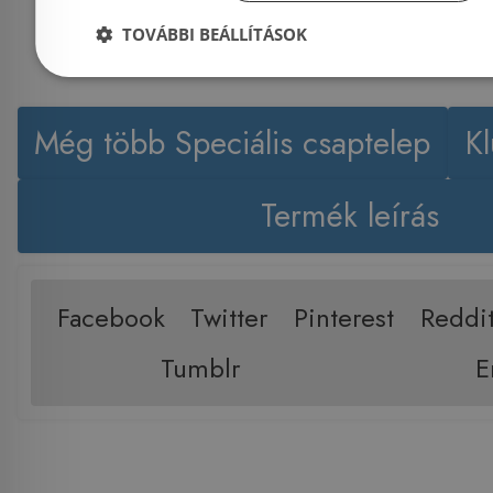
TOVÁBBI BEÁLLÍTÁSOK
Még több Speciális csaptelep
K
Termék leírás
Facebook
Twitter
Pinterest
Reddi
Tumblr
E