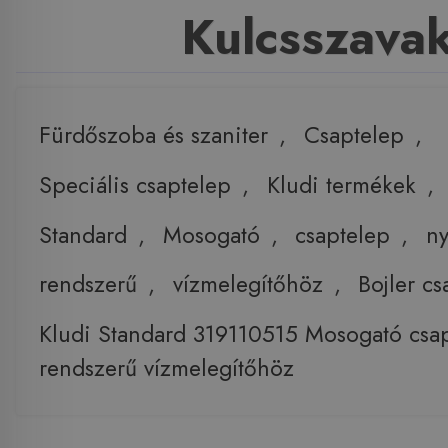
Kulcsszava
Fürdőszoba és szaniter
,
Csaptelep
,
Speciális csaptelep
,
Kludi termékek
,
Standard
,
Mosogató
,
csaptelep
,
ny
rendszerű
,
vízmelegítőhöz
,
Bojler cs
Kludi Standard 319110515 Mosogató csapt
rendszerű vízmelegítőhöz