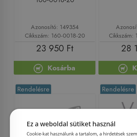
Azonosító: 149354
Azonosí
Cikkszám: 160-0018-20
Cikkszám:
23 950 Ft
28 
Kosárba
K
Rendelésre
Rendelésre
Ez a weboldal sütiket használ
Cookie-kat használunk a tartalom, a hirdetések szem