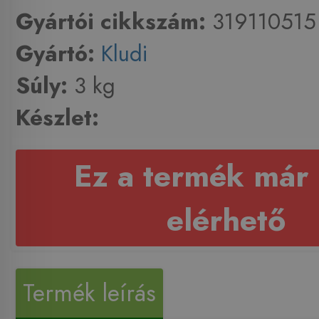
Gyártói cikkszám:
319110515
Gyártó:
Kludi
Súly:
3 kg
Készlet:
Ez a termék már
elérhető
Termék leírás