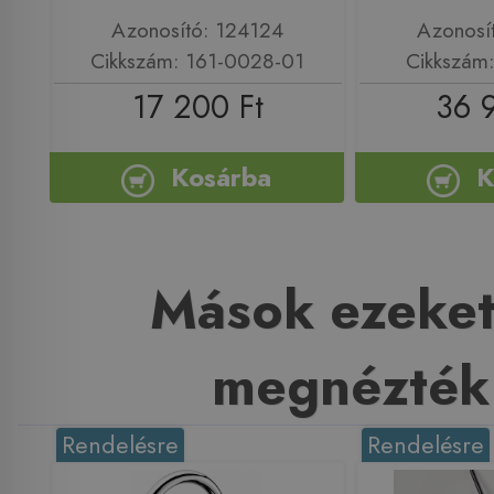
Azonosító: 124124
Azonosí
Cikkszám: 161-0028-01
Cikkszám
17 200 Ft
36 
Kosárba
K
Mások ezeket
megnézték
Rendelésre
Rendelésre