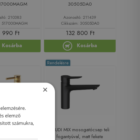
 517000MAGM
30505DA0
sító: 210383
Azonosító: 211439
m: 517000MAGM
Cikkszám: 30505DA0
 990 Ft
132 800 Ft
Kosárba
Kosárba
Rendelésre
×
 elemzésére.
 és elemző
sított számukra,
SE Kobuk álló
KLUDI MIX mosogatócsap teli
telep, arany szín
fogantyúval, matt fekete