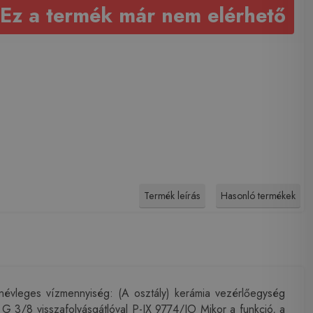
Ez a termék már nem elérhető
Termék leírás
Hasonló termékek
évleges vízmennyiség: (A osztály) kerámia vezérlőegység
ás G 3/8 visszafolyásgátlóval P-IX 9774/IO Mikor a funkció, a