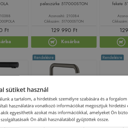
POLA
palaszürke 517000STON
fekete
210388
Azonosító: 210384
Azono
7000POLA
Cikkszám: 517000STON
Cikkszá
0 Ft
129 990 Ft
129
sárba
Kosárba
Rendelésre
Rendelésre
l sütiket használ
lunk a tartalom, a hirdetések személyre szabására és a forgalom
tali használatára vonatkozó információkat megosztjuk hirdetési
Előleg köteles
, akik egyesíthetik azokat más információkkal, amelyeket Ön bizto
istadur álló
Grohe Essence egykaros
BUGNATE
szolgáltatásaik Ön általi használatából gyűjtöttek össze.
ep, intenzív
mosogatócsap, brushed hard
mosogatócsap