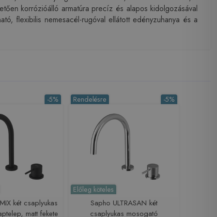
etően korrózióálló armatúra precíz és alapos kidolgozásával
tó, flexibilis nemesacél-rugóval ellátott edényzuhanya és a
-5%
Rendelésre
-5%
Előleg köteles
IX két csaplyukas
Sapho ULTRASAN két
telep, matt fekete
csaplyukas mosogató