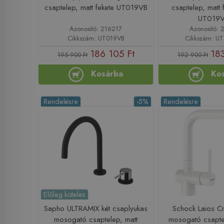
csaptelep, matt fekete UT019VB
csaptelep, matt
UT019
Azonosító: 216217
Azonosító: 
Cikkszám: UT019VB
Cikkszám: U
186 105 Ft
183
195 900 Ft
192 900 Ft
Kosárba
Ko
Rendelésre
-5%
Rendelésre
Előleg köteles
Sapho ULTRAMIX két csaplyukas
Schock Laios Cr
mosogató csaptelep, matt
mosogató csapte