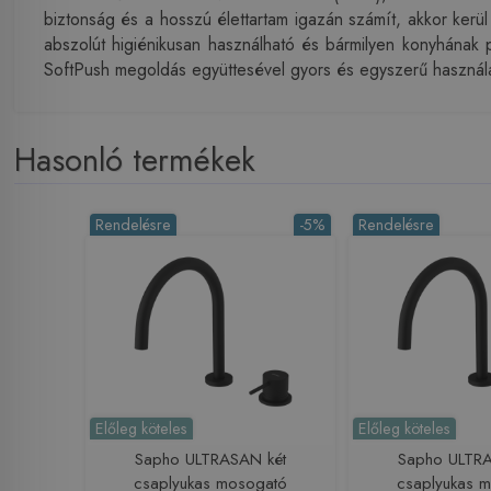
biztonság és a hosszú élettartam igazán számít, akkor kerü
abszolút higiénikusan használható és bármilyen konyhának p
SoftPush megoldás együttesével gyors és egyszerű használa
Hasonló termékek
Rendelésre
-5%
Rendelésre
Előleg köteles
Előleg köteles
Sapho ULTRASAN két
Sapho ULTRA
csaplyukas mosogató
csaplyukas 