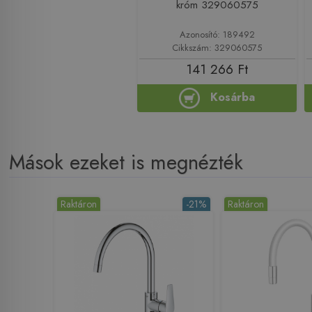
króm 329060575
Azonosító: 189492
Cikkszám: 329060575
141 266 Ft
Kosárba
Mások ezeket is megnézték
Raktáron
-21%
Raktáron