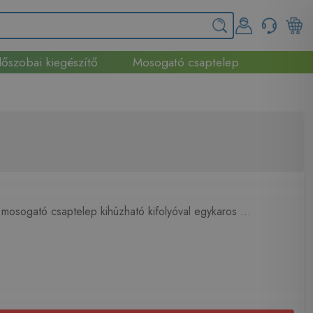
őszobai kiegészítő
Mosogató csaptelep
mosogató csaptelep kihúzható kifolyóval egykaros ...