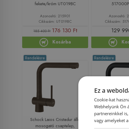
fekete/króm UT019BC
517000
Azonosító: 215901
Azonosító: 
Cikkszám: UT019BC
Cikkszám: 51
176 130 Ft
129 99
185 400 Ft
Kosárba
Ko
Rendelésre
Rendelésre
Ez a webolda
Cookie-kat haszná
Webhelyünk Ön ál
partnereinkkel is
Schock Laios Cristadur álló
Schock Laios Cr
vagy amelyeket a 
mosogató csaptelep,
mosogató csaptel