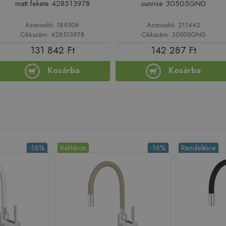
matt fekete 428513978
sunrise 30505GN0
Azonosító: 189506
Azonosító: 211442
Cikkszám: 428513978
Cikkszám: 30505GN0
131 842 Ft
142 287 Ft
Kosárba
Kosárba
-16%
Raktáron
-16%
Rendelésre