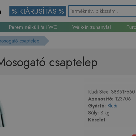
a
% KIÁRUSÍTÁS %
Perem nélküli fali WC
Walk-in zuhanyfal
Fürd
Gránit mosogató
mosogató csaptelep
Mosogató csaptelep
Kludi Steel 38851F660 
Azonosító:
123706
Gyártó:
Kludi
Súly:
3 kg
Készlet: