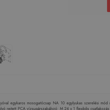
olyóval egykaros mosogatócsap NA 10 egylyukas szerelési mód n
ifolyó rejtett PCA vízsugárszabályzó: M 24 x 1 flexibilis csatlakoz