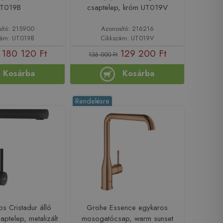
T019B
csaptelep, króm UT019V
sító: 215900
Azonosító: 216216
zám: UT019B
Cikkszám: UT019V
180 120 Ft
129 200 Ft
136 000 Ft
Kosárba
Kosárba
Rendelésre
s Cristadur álló
Grohe Essence egykaros
ptelep, metalizált
mosogatócsap, warm sunset