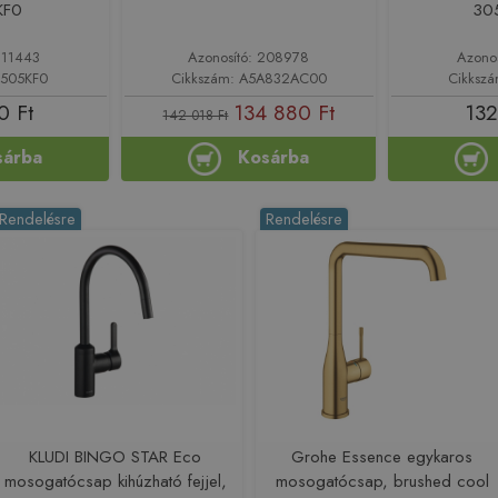
KF0
30
211443
Azonosító: 208978
Azono
0505KF0
Cikkszám: A5A832AC00
Cikksz
0 Ft
134 880 Ft
132
142 018 Ft
sárba
Kosárba
Rendelésre
Rendelésre
KLUDI BINGO STAR Eco
Grohe Essence egykaros
mosogatócsap kihúzható fejjel,
mosogatócsap, brushed cool