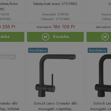
 fekete/króm
fekete/matt arany UT019BG
U
VBC
216218
Azonosító: 215902
Azono
T019VBC
Cikkszám: UT019BG
Cikks
 255 Ft
186 105 Ft
195 900 Ft
189 600 Ft
sárba
Kosárba
Rendelésre
Rendelésre
istadur álló
Schock Laios Cristadur álló
Schock Laio
lep, hófehér
mosogató csaptelep,
mosogató csa