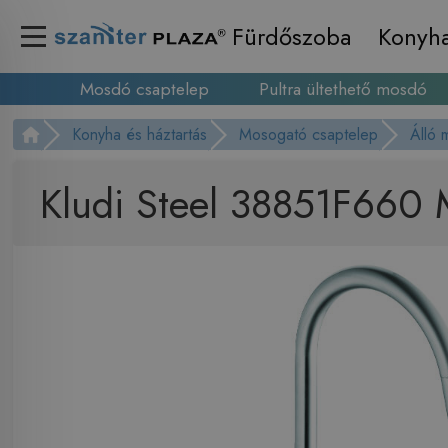
Fürdőszoba
Konyh
Mosdó csaptelep
Pultra ültethető mosdó
Konyha és háztartás
Mosogató csaptelep
Álló 
Kludi Steel 38851F660 