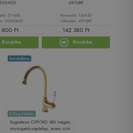
505A00
491UBR
sító: 211436
Azonosító: 156455
ám: 30505A00
Cikkszám: 491UBR
 800 Ft
142 380 Ft
Kosárba
Kosárba
Rendelésre
Előleg köteles
Bugnatese OXFORD álló magas
mosogatócsaptelep, arany szín