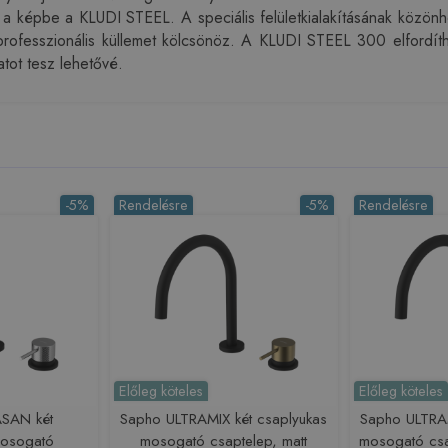
l a képbe a KLUDI STEEL. A speciális felületkialakításának közönh
rofesszionális küllemet kölcsönöz. A KLUDI STEEL 300 elfordítha
tot tesz lehetővé.
-5%
Rendelésre
-5%
Rendelésre
Előleg köteles
Előleg köteles
SAN két
Sapho ULTRAMIX két csaplyukas
Sapho ULTRAM
mosogató
mosogató csaptelep, matt
mosogató csap