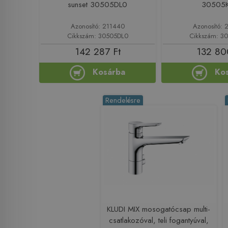
sunset 30505DL0
30505
Azonosító: 211440
Azonosító: 
Cikkszám: 30505DL0
Cikkszám: 3
142 287 Ft
132 80
Kosárba
Ko
Rendelésre
KLUDI MIX mosogatócsap multi-
csatlakozóval, teli fogantyúval,