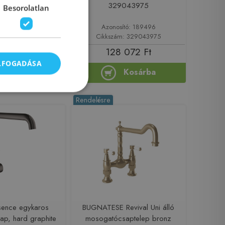
382DO
329043975
Besorolatlan
sító: 205981
Azonosító: 189496
zám: 2382DO
Cikkszám: 329043975
 900 Ft
128 072 Ft
ELFOGADÁSA
Kosárba
Kosárba
Rendelésre
sence egykaros
BUGNATESE Revival Uni álló
p, hard graphite
mosogatócsaptelep bronz