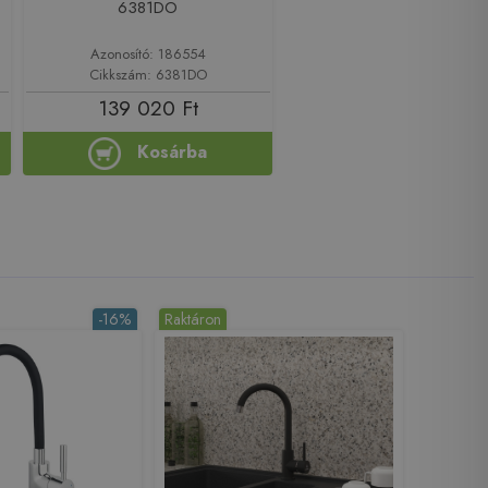
6381DO
Azonosító: 186554
Cikkszám: 6381DO
139 020 Ft
Kosárba
-16%
Raktáron