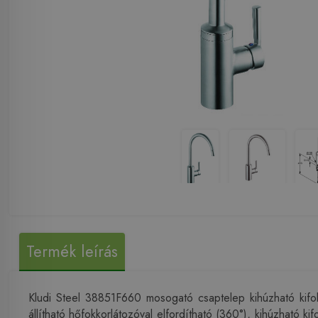
Termék leírás
Kludi Steel 38851F660 mosogató csaptelep kihúzható kif
állítható hőfokkorlátozóval elfordítható (360°), kihúzható k