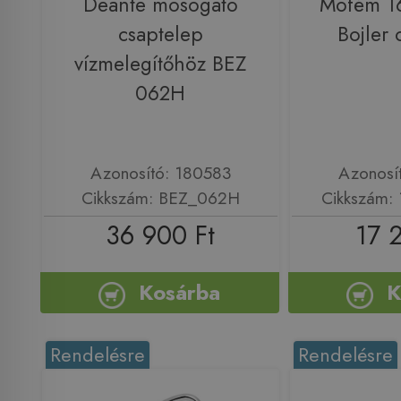
Deante mosogató
Mofém 1
csaptelep
Bojler 
vízmelegítőhöz BEZ
062H
Azonosító: 180583
Azonosí
Cikkszám: BEZ_062H
Cikkszám:
36 900 Ft
17 
Kosárba
K
Rendelésre
Rendelésre