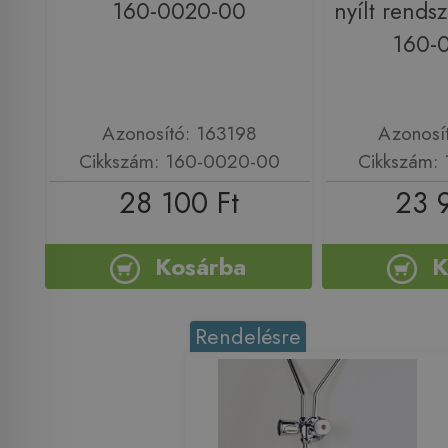
160-0020-00
nyílt rends
160-
Azonosító: 163198
Azonosí
Cikkszám: 160-0020-00
Cikkszám:
28 100 Ft
23 
Kosárba
K
Rendelésre