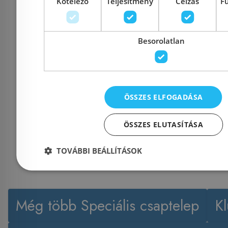
Kötelező
Teljesítmény
Célzás
F
Azonosító: 149351
Azonosí
Besorolatlan
Cikkszám: 160-0021-00
Cikkszám:
30 500 Ft
24 
ÖSSZES ELFOGADÁSA
Kosárba
K
ÖSSZES ELUTASÍTÁSA
TOVÁBBI BEÁLLÍTÁSOK
Még több Speciális csaptelep
K