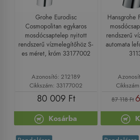
Grohe Eurodisc
Hansgrohe F
Cosmopolitan egykaros
mosdócsapt
mosdócsaptelep nyitott
rendszerű ví
rendszerű vízmelegítőhöz S-
automata lefo
es méret, króm 33177002
311
Azonosító: 212189
Azonosí
Cikkszám: 33177002
Cikkszám
80 009 Ft
6
87 118 Ft
Kosárba
K