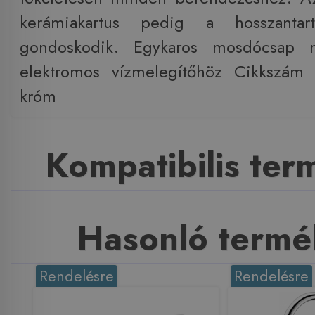
kerámiakartus pedig a hosszantar
gondoskodik. Egykaros mosdócsap ny
elektromos vízmelegítőhöz Cikkszám
króm
Kompatibilis te
Hasonló termé
Rendelésre
Rendelésre