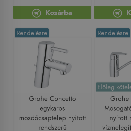
Kosárba
K
Rendelésre
Rendelésre
Előleg kötel
Grohe Concetto
Grohe 
egykaros
Mosogató
mosdócsaptelep nyitott
nyitott
rendszerű
vízmelegí