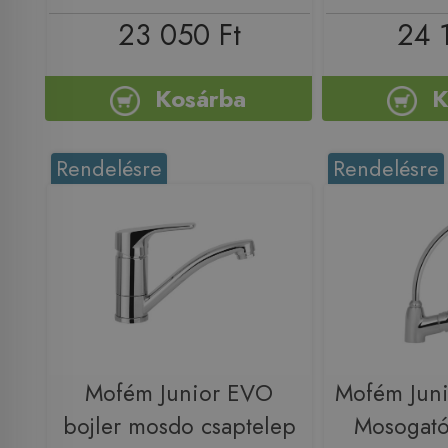
23 050 Ft
24 
Kosárba
K
Rendelésre
Rendelésre
Mofém Junior EVO
Mofém Juni
bojler mosdo csaptelep
Mosogató