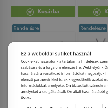
Kosárba
K
Rendelésre
Rendelésre
Ez a weboldal sütiket használ
Cookie-kat használunk a tartalom, a hirdetések szem
szabására és a forgalom elemzésére. Webhelyünk Ön 
használatára vonatkozó információkat megosztjuk hi
elemző partnereinkkel is, akik egyesíthetik azokat m
Mofém Junior Evo Bojler
Mofém Jun
információkkal, amelyeket Ön biztosított számukra,
mosogató csaptelep,
0031-40
amelyeket a szolgáltatásaik Ön általi használatából g
nyilt rendszerű
csaptele
össze.
bojlerhez, 160-0021-00