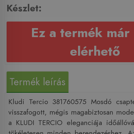
Készlet:
Ez a termék már
elérhető
Termék leírás
Kludi Tercio 381760575 Mosdó csapt
visszafogott, mégis magabiztosan modern
a KLUDI TERCIO eleganciája időállóvá
tökéletesen minden berendezéshez. Az