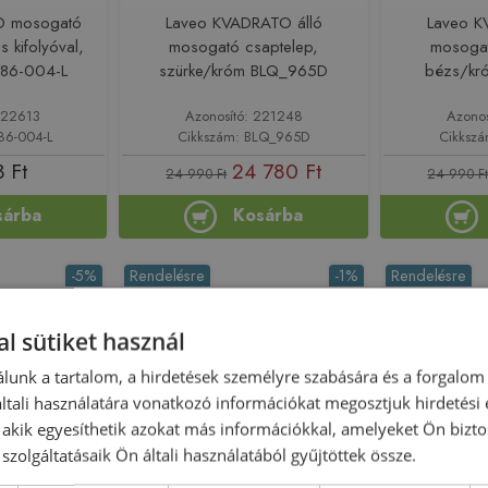
CO mosogató
Laveo KVADRATO álló
Laveo K
is kifolyóval,
mosogató csaptelep,
mosogat
Z-86-004-L
szürke/króm BLQ_965D
bézs/kr
222613
Azonosító: 221248
Azono
86-004-L
Cikkszám: BLQ_965D
Cikksz
 Ft
24 780 Ft
24 990 Ft
24 990 F
sárba
Kosárba
-5%
Rendelésre
-1%
Rendelésre
l sütiket használ
lunk a tartalom, a hirdetések személyre szabására és a forgalom
tali használatára vonatkozó információkat megosztjuk hirdetési
, akik egyesíthetik azokat más információkkal, amelyeket Ön bizto
szolgáltatásaik Ön általi használatából gyűjtöttek össze.
Újdonság