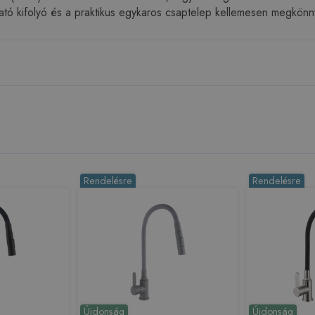
ató kifolyó és a praktikus egykaros csaptelep kellemesen megkönny
Rendelésre
Rendelésre
Újdonság
Újdonság