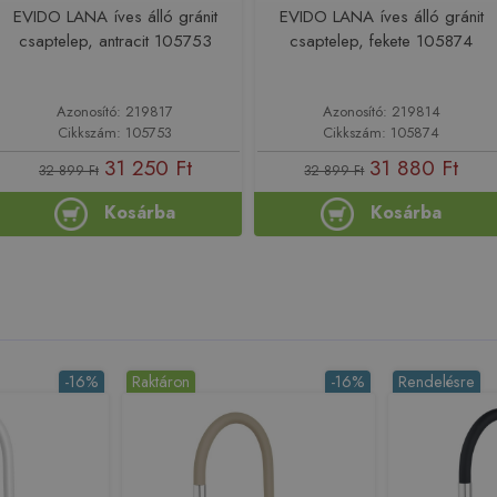
EVIDO LANA íves álló gránit
EVIDO LANA íves álló gránit
csaptelep, antracit 105753
csaptelep, fekete 105874
Azonosító: 219817
Azonosító: 219814
Cikkszám: 105753
Cikkszám: 105874
31 250 Ft
31 880 Ft
32 899 Ft
32 899 Ft
Kosárba
Kosárba
-16%
Raktáron
-16%
Rendelésre