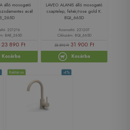
A álló mosogató
LAVEO ALANIS álló mosogató
rozsdamentes acél
csaptelep, fehér/rose gold K.
B_265D
BQI_665D
sító: 221216
Azonosító: 221207
ám: BAB_265D
Cikkszám: BQI_665D
23 890 Ft
31 900 Ft
t
33 390 Ft
Kosárba
Kosárba
%
Raktáron
-4%