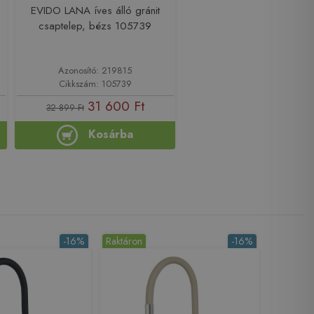
EVIDO LANA íves álló gránit
csaptelep, bézs 105739
Azonosító: 219815
Cikkszám: 105739
31 600 Ft
32 899 Ft
Kosárba
-16%
Raktáron
-16%