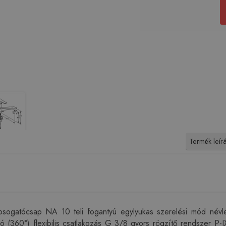
Termék leír
ogatócsap NA 10 teli fogantyú egylyukas szerelési mód névle
folyó (360°) flexibilis csatlakozás G 3/8 gyors rögzítő rendsze