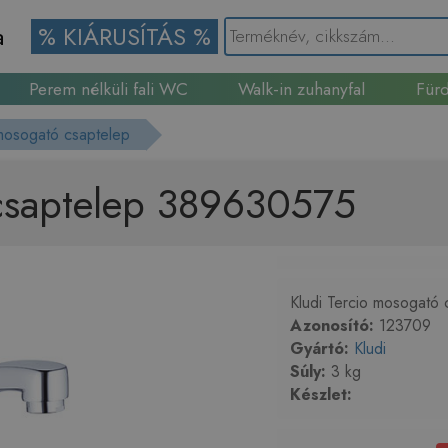
a
% KIÁRUSÍTÁS %
Perem nélküli fali WC
Walk-in zuhanyfal
Fürd
Gránit mosogató
mosogató csaptelep
 csaptelep 389630575
Kludi Tercio mosogató
Azonosító:
123709
Gyártó:
Kludi
Súly:
3 kg
Készlet: