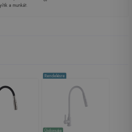
ítik a munkát.
Rendelésre
Újdonság