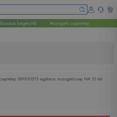
őszobai kiegészítő
Mosogató csaptelep
 csaptelep 389630575 egykaros mosogatócsap NA 10 teli ...