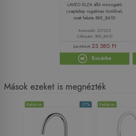
LAVEO ELZA álló mosogató
csaptelep rugalmas tömlővel,
matt fekete BKE_B61D
Azonosító: 221225
Cikkszám: BKE_B61D
23 380 Ft
24 990 Ft
Kosárba
Mások ezeket is megnézték
Raktáron
-21%
Raktáron