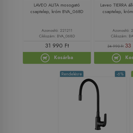
LAVEO ALITA mosogató
Laveo TIERRA ál
csaptelep, króm BVA_068D
csaptelep, kró
Azonosító: 221211
Azonosító: 
Cikkszám: BVA_068D
Cikkszám: B
31 990 Ft
33 
34 990 Ft
Kosárba
Ko
Rendelésre
-6%