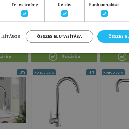
Teljesítmény
Célzás
Funkcionalitás
ló mosogató
Laveo KVADRATO álló
Invena DAL
m BAE_065D
mosogató csaptelep,
csaptelep fle
fehér/króm BLQ_665D
matt béz
221234
Azonosító: 221247
Azonos
AE_065D
Cikkszám: BLQ_665D
Cikkszá
ÁLLÍTÁSOK
ÖSSZES ELUTASÍTÁSA
ÖSSZES 
 380 Ft
24 780 Ft
25
24 990 Ft
sárba
Kosárba
-3%
Rendelésre
-4%
Rendelésre