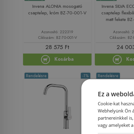
Invena ALONIA mosogató
Invena SILVA E
csaptelep, króm BZ-70-001-V
csaptelep flexibil
matt fekete B
Azonosító: 222319
Azonosító: 
Cikkszám: BZ-70-001-V
Cikkszám: BZ-
28 575 Ft
24 003
Kosárba
Ko
Rendelésre
-1%
Rendelésre
Ez a webolda
Cookie-kat haszná
Webhelyünk Ön ál
partnereinkkel is
vagy amelyeket a 