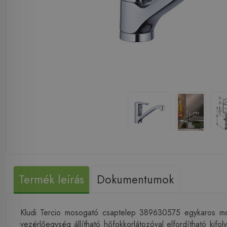
Termék leírás
Dokumentumok
Kludi Tercio mosogató csaptelep 389630575 egykaros mos
vezérlőegység állítható hőfokkorlátozóval elfordítható ki