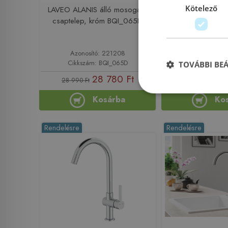
Kötelező
LAVEO ALANIS álló mosogató
Laveo EVORA ál
csaptelep, króm BQI_065D
csaptelep, kró
Azonosító: 221208
Azonosító: 
Cikkszám: BQI_065D
Cikkszám: B
TOVÁBBI BE
28 780 Ft
31
28 990 Ft
32 990 Ft
Kosárba
Ko
Rendelésre
Rendelésre