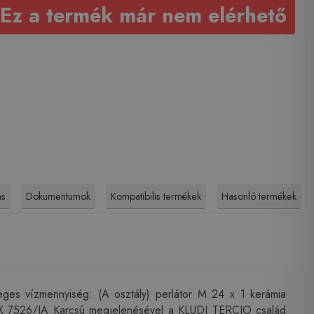
Ez a termék már nem elérhető
ás
Dokumentumok
Kompatibilis termékek
Hasonló termékek
ges vízmennyiség: (A osztály) perlátor M 24 x 1 kerámia
r P-IX 7526/IA Karcsú megjelenésével a KLUDI TERCIO család