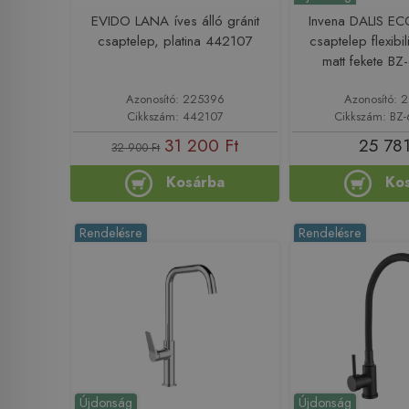
EVIDO LANA íves álló gránit
Invena DALIS E
csaptelep, platina 442107
csaptelep flexibil
matt fekete B
Azonosító: 225396
Azonosító:
Cikkszám: 442107
Cikkszám: BZ-
31 200 Ft
25 781
32 900 Ft
Kosárba
Ko
Rendelésre
Rendelésre
Újdonság
Újdonság