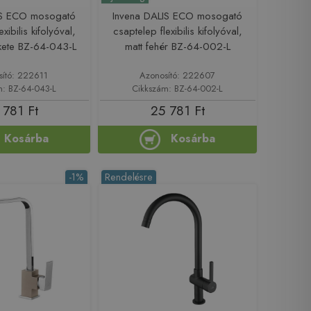
IS ECO mosogató
Invena DALIS ECO mosogató
xibilis kifolyóval,
csaptelep flexibilis kifolyóval,
ekete BZ-64-043-L
matt fehér BZ-64-002-L
sító: 222611
Azonosító: 222607
m: BZ-64-043-L
Cikkszám: BZ-64-002-L
 781 Ft
25 781 Ft
Kosárba
Kosárba
-1%
Rendelésre