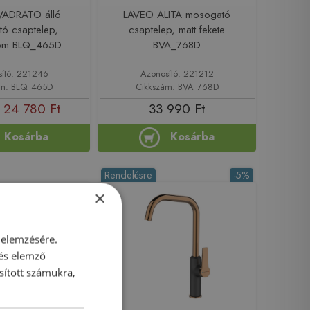
VADRATO álló
LAVEO ALITA mosogató
ó csaptelep,
csaptelep, matt fekete
óm BLQ_465D
BVA_768D
sító: 221246
Azonosító: 221212
ám: BLQ_465D
Cikkszám: BVA_768D
24 780 Ft
33 990 Ft
t
Kosárba
Kosárba
Rendelésre
-5%
×
 elemzésére.
 és elemző
sított számukra,