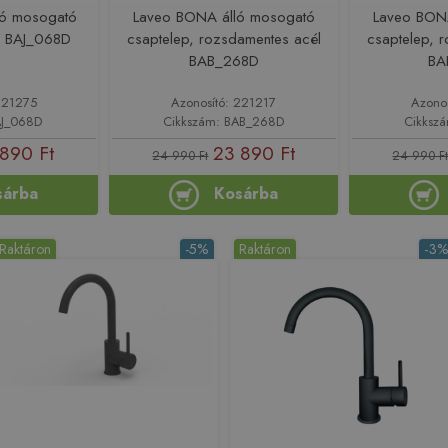
ló mosogató
Laveo BONA álló mosogató
Laveo BON
m BAJ_068D
csaptelep, rozsdamentes acél
csaptelep, 
BAB_268D
BA
221275
Azonosító: 221217
Azono
AJ_068D
Cikkszám: BAB_268D
Cikksz
890 Ft
23 890 Ft
24 990 Ft
24 990 F
sárba
Kosárba
Raktáron
-5%
Raktáron
-3