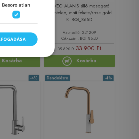
Besorolatlan
IS ECO mosogató
LAVEO ALANIS álló mosogató
xibilis kifolyóval,
csaptelep, matt fekete/rose gold
s BZ-64-003-L
K. BQI_865D
ító: 222608
Azonosító: 221209
m: BZ-64-003-L
Cikkszám: BQI_865D
ELFOGADÁSA
 781 Ft
33 900 Ft
35 690 Ft
Kosárba
Kosárba
-4%
Rendelésre
-4%