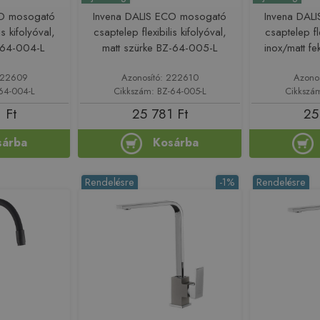
CO mosogató
Invena DALIS ECO mosogató
Invena DAL
is kifolyóval,
csaptelep flexibilis kifolyóval,
csaptelep fle
Z-64-004-L
matt szürke BZ-64-005-L
inox/matt f
 222609
Azonosító: 222610
Azono
64-004-L
Cikkszám: BZ-64-005-L
Cikkszá
 Ft
25 781 Ft
25
sárba
Kosárba
Rendelésre
-1%
Rendelésre