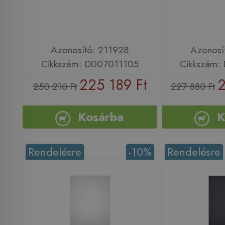
Azonosító: 211928
Azonosí
Cikkszám: D007011105
Cikkszám:
225 189 Ft
2
250 210 Ft
227 880 Ft
Kosárba
K
Rendelésre
-10%
Rendelésre