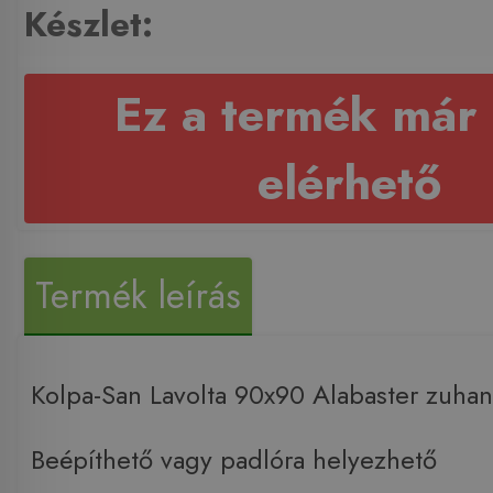
Készlet:
Ez a termék már
elérhető
Termék leírás
Kolpa-San Lavolta 90x90 Alabaster zuha
Beépíthető vagy padlóra helyezhető