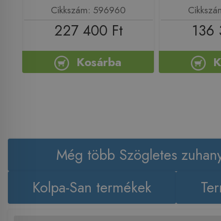
Cikkszám: 596960
Cikkszá
227 400 Ft
136 
Kosárba
K
Még több Szögletes zuhany
Kolpa-San termékek
Ter