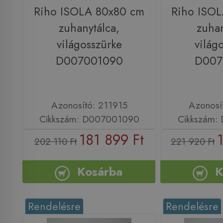
Riho ISOLA 80x80 cm
Riho ISO
zuhanytálca,
zuhan
világosszürke
világ
D007001090
D007
Azonosító: 211915
Azonosí
Cikkszám: D007001090
Cikkszám:
181 899 Ft
202 110 Ft
221 920 Ft
Kosárba
K
Rendelésre
Rendelésre