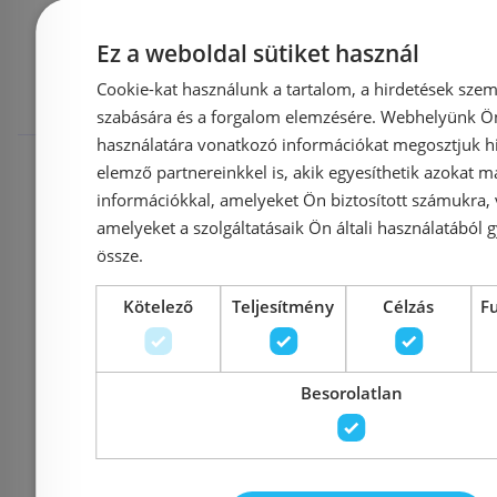
Mások ezeket
Ez a weboldal sütiket használ
megnézték
Cookie-kat használunk a tartalom, a hirdetések szem
szabására és a forgalom elemzésére. Webhelyünk Ön 
használatára vonatkozó információkat megosztjuk hi
Rendelésre
Rendelésre
elemző partnereinkkel is, akik egyesíthetik azokat m
információkkal, amelyeket Ön biztosított számukra,
amelyeket a szolgáltatásaik Ön általi használatából g
össze.
Kötelező
Teljesítmény
Célzás
F
Besorolatlan
Kolpa-San Flamenco
Kolpa-
70x70 zuhanytálca
90x90/O
571110
zuhanytá