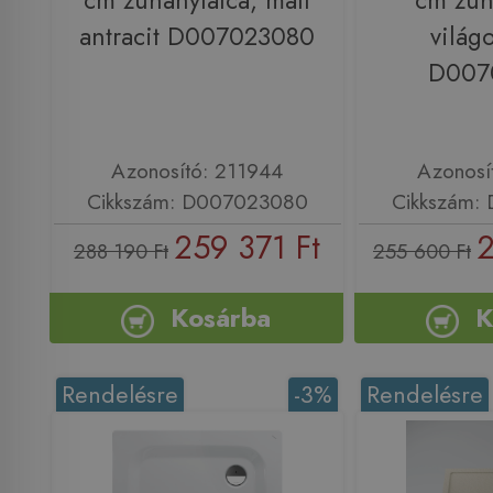
cm zuhanytálca, matt
cm zuh
antracit D007023080
világ
D007
Azonosító: 211944
Azonosí
Cikkszám: D007023080
Cikkszám:
259 371 Ft
2
288 190 Ft
255 600 Ft
Kosárba
K
Rendelésre
-3%
Rendelésre