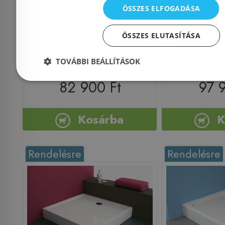
ÖSSZES ELFOGADÁSA
ÖSSZES ELUTASÍTÁSA
Azonosító: 174844
Azonosí
TOVÁBBI BEÁLLÍTÁSOK
Cikkszám: 571110
Cikkszá
82 900 Ft
97 
Kosárba
K
Rendelésre
Rendelésre