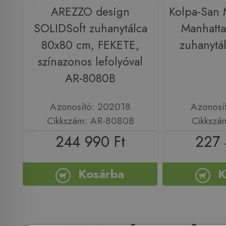
AREZZO design
Kolpa-San
SOLIDSoft zuhanytálca
Manhatt
80x80 cm, FEKETE,
zuhanytá
színazonos lefolyóval
AR-8080B
Azonosító: 202018
Azonosí
Cikkszám: AR-8080B
Cikkszá
244 990 Ft
227 
Kosárba
K