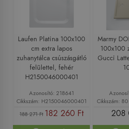
Laufen Platina 100x100
Marmy DO
cm extra lapos
100x100 z
zuhanytálca csúszásgátló
Gucci Latt
felülettel, fehér
1
H2150046000401
Azonosító: 218641
Azonosí
Cikkszám: H2150046000401
Cikkszám: 80
182 260 Ft
208 
188 271 Ft