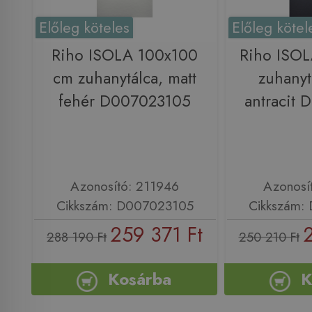
Előleg köteles
Előleg kötel
Riho ISOLA 100x100
Riho ISO
cm zuhanytálca, matt
zuhanyt
fehér D007023105
antracit
Azonosító: 211946
Azonosí
Cikkszám: D007023105
Cikkszám:
259 371 Ft
2
288 190 Ft
250 210 Ft
Kosárba
K