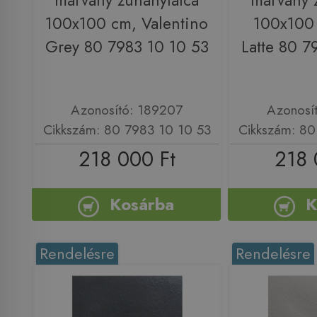
márvány zuhanytálca
márvány 
100x100 cm, Valentino
100x100
Grey 80 7983 10 10 53
Latte 80 7
Azonosító: 189207
Azonosí
Cikkszám: 80 7983 10 10 53
Cikkszám: 80
218 000 Ft
218 
Kosárba
K
Rendelésre
Rendelésre