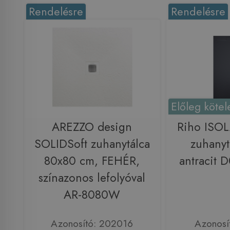
Rendelésre
Rendelésre
Előleg kötel
AREZZO design
Riho ISO
SOLIDSoft zuhanytálca
zuhanyt
80x80 cm, FEHÉR,
antracit
színazonos lefolyóval
AR-8080W
Azonosító: 202016
Azonosí