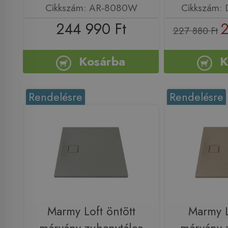
Cikkszám: AR-8080W
Cikkszám:
244 990 Ft
2
227 880 Ft
Kosárba
K
Rendelésre
Rendelésre
Marmy Loft öntött
Marmy L