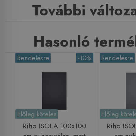
További változ
Hasonló termé
Rendelésre
-10%
Rendelésre
Előleg köteles
Előleg kötel
Riho ISOLA 100x100
Riho ISO