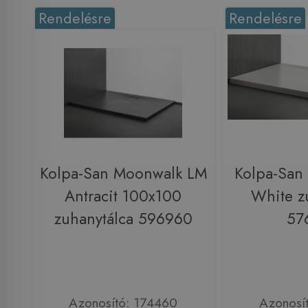
Rendelésre
Rendelésre
Kolpa-San Moonwalk LM
Kolpa-San
Antracit 100x100
White z
zuhanytálca 596960
57
Azonosító: 174460
Azonosí