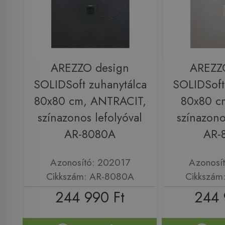
AREZZO design
AREZZ
SOLIDSoft zuhanytálca
SOLIDSoft
80x80 cm, ANTRACIT,
80x80 c
színazonos lefolyóval
színazono
AR-8080A
AR-
Azonosító: 202017
Azonosí
Cikkszám: AR-8080A
Cikkszám
244 990 Ft
244 