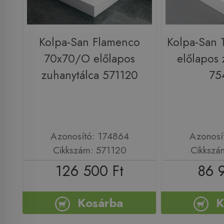
Kolpa-San Flamenco
Kolpa-San 
70x70/O előlapos
előlapos 
zuhanytálca 571120
75
Azonosító: 174864
Azonosí
Cikkszám: 571120
Cikkszá
126 500 Ft
86 
Kosárba
K