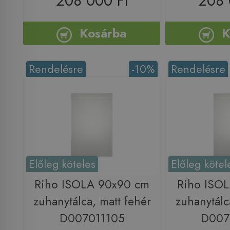
208 000 Ft
208 
Kosárba
K
Rendelésre
-10%
Rendelésre
Előleg köteles
Előleg kötel
Riho ISOLA 90x90 cm
Riho ISO
zuhanytálca, matt fehér
zuhanytálc
D007011105
D007