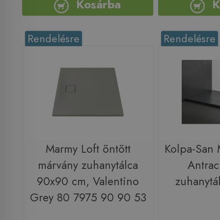
Kosárba
K
Rendelésre
Rendelésre
Marmy Loft öntött
Kolpa-San
márvány zuhanytálca
Antrac
90x90 cm, Valentino
zuhanytá
Grey 80 7975 90 90 53