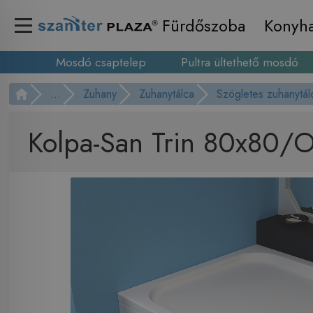
Fürdőszoba
Konyh
Mosdó csaptelep
Pultra ültethető mosdó
...
Zuhany
Zuhanytálca
Szögletes zuhanytál
Kolpa-San Trin 80x80/O