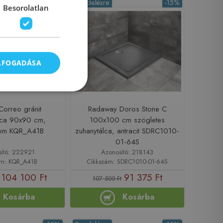
-5%
Rendelésre
-15%
Besorolatlan
ELFOGADÁSA
Correo gránit
Radaway Doros Stone C
lca 90x90 cm,
100x100 cm szögletes
rom KQR_A41B
zuhanytálca, antracit SDRC1010-
01-64S
sító: 222921
Azonosító: 218143
ám: KQR_A41B
Cikkszám: SDRC1010-01-64S
104 100 Ft
91 375 Ft
107 500 Ft
Kosárba
Kosárba