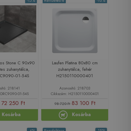
-15%
Rendelésre
-16%
os Stone C 90x90
Laufen Platina 80x80 cm
es zuhanytálca,
zuhanytálca, fehér
DRC9090-01-54S
H2150110000401
sító: 218141
Azonosító: 218703
SDRC9090-01-54S
Cikkszám: H2150110000401
72 250 Ft
83 100 Ft
98 720 Ft
Kosárba
Kosárba
-4%
Rendelésre
-15%