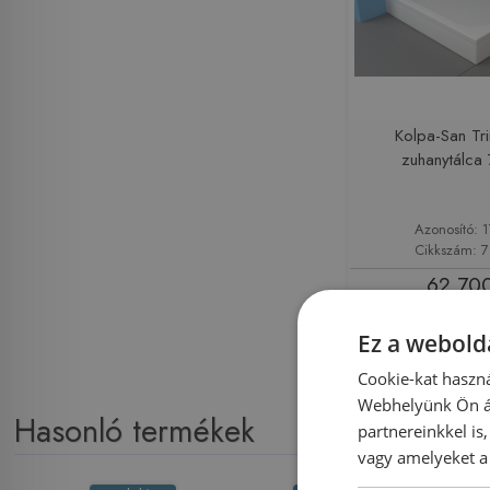
Kolpa-San Tr
zuhanytálca
Azonosító: 
Cikkszám: 
62 700
Ko
Ez a webolda
Cookie-kat haszná
Webhelyünk Ön ál
Hasonló termékek
partnereinkkel is
vagy amelyeket a 