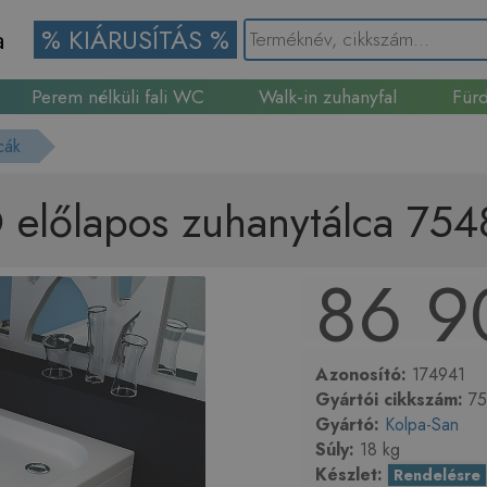
a
% KIÁRUSÍTÁS %
Perem nélküli fali WC
Walk-in zuhanyfal
Fürd
Gránit mosogató
cák
 előlapos zuhanytálca 75
86 9
Azonosító:
174941
Gyártói cikkszám:
75
Gyártó:
Kolpa-San
Súly:
18 kg
Készlet:
Rendelésre