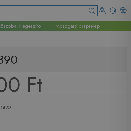
őszobai kiegészítő
Mosogató csaptelep
4890
00 Ft
4890