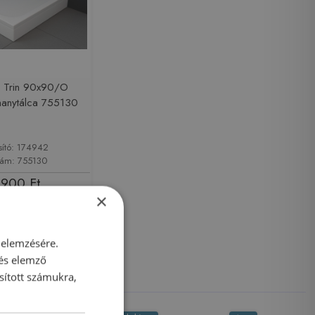
n Trin 90x90/O
hanytálca 755130
sító: 174942
zám: 755130
 900 Ft
×
Kosárba
 elemzésére.
 és elemző
sított számukra,