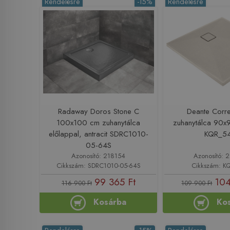
Rendelésre
-15%
Rendelésre
Radaway Doros Stone C
Deante Corre
100x100 cm zuhanytálca
zuhanytálca 90x
előlappal, antracit SDRC1010-
KQR_5
05-64S
Azonosító: 218154
Azonosító:
Cikkszám: SDRC1010-05-64S
Cikkszám: K
99 365 Ft
104
116 900 Ft
109 900 Ft
Kosárba
Ko