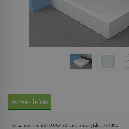
Termék leírás
Kolpa-San Trin 80x80/O előlapos zuhanytálca 754890