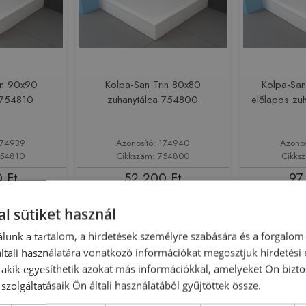
in 90x90
Kolpa-San Trin 80x80
Kolpa-Sa
 754810
zuhanytálca 754800
előlapos zu
174939
Azonosító: 174940
Azono
754810
Cikkszám: 754800
Cikks
 Ft
52 200 Ft
97
sárba
Kosárba
l sütiket használ
lunk a tartalom, a hirdetések személyre szabására és a forgalom
tali használatára vonatkozó információkat megosztjuk hirdetési
, akik egyesíthetik azokat más információkkal, amelyeket Ön bizto
szolgáltatásaik Ön általi használatából gyűjtöttek össze.