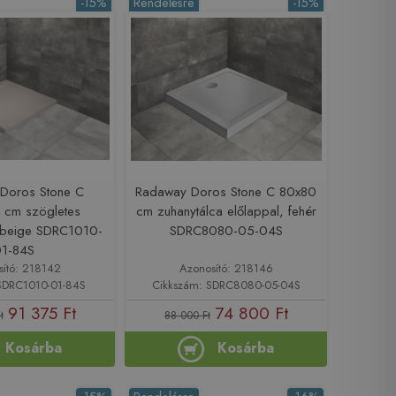
-15%
Rendelésre
-15%
Doros Stone C
Radaway Doros Stone C 80x80
 cm szögletes
cm zuhanytálca előlappal, fehér
, beige SDRC1010-
SDRC8080-05-04S
01-84S
sító: 218142
Azonosító: 218146
SDRC1010-01-84S
Cikkszám: SDRC8080-05-04S
91 375 Ft
74 800 Ft
t
88 000 Ft
Kosárba
Kosárba