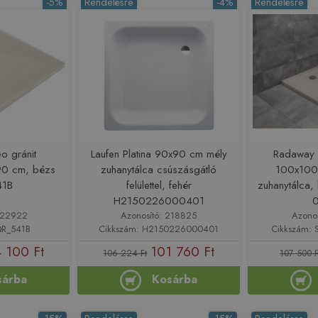
-5%
Rendelésre
-4%
Rendelésre
o gránit
Laufen Platina 90x90 cm mély
Radaway 
90 cm, bézs
zuhanytálca csúszásgátló
100x100
41B
felülettel, fehér
zuhanytálca
H2150226000401
 222922
Azonosító: 218825
Azono
QR_541B
Cikkszám: H2150226000401
Cikkszám: 
 100 Ft
101 760 Ft
106 224 Ft
107 500 F
sárba
Kosárba