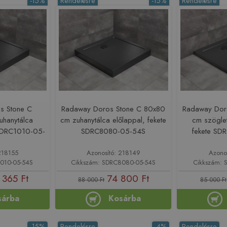
-15%
Rendelésre
-15%
Rendelésre
s Stone C
Radaway Doros Stone C 80x80
Radaway Dor
hanytálca
cm zuhanytálca előlappal, fekete
cm szöglet
 SDRC1010-05-
SDRC8080-05-54S
fekete S
218155
Azonosító: 218149
Azono
1010-05-54S
Cikkszám: SDRC8080-05-54S
Cikkszám: 
 365 Ft
74 800 Ft
88 000 Ft
85 000 Ft
sárba
Kosárba
-15%
Rendelésre
-4%
Rendelésre