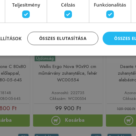
-15%
Rendelésre
Rendelésre
Teljesítmény
Célzás
Funkcionalitás
ÁLLÍTÁSOK
ÖSSZES ELUTASÍTÁSA
ÖSSZES 
Újdonság
tone C 80x80
Wellis Ergo Nova 90x90 cm
Deante 
 előlappal,
műmárvány zuhanytálca, fehér
zuhanytá
080-05-64S
WC00554
alabást
218148
Azonosító: 222735
Azono
8080-05-64S
Cikkszám: WC00554
Cikksz
800 Ft
99 900 Ft
109 900 Ft
sárba
Kosárba