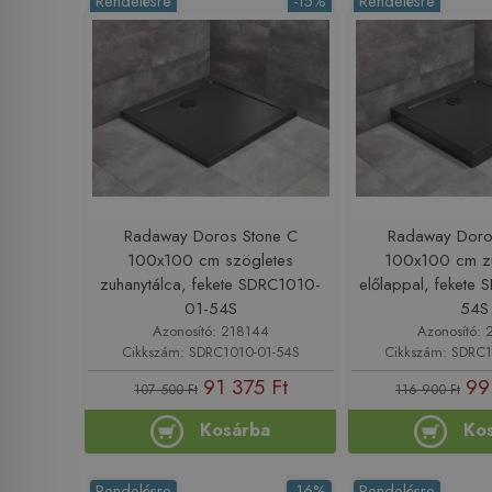
Rendelésre
-15%
Rendelésre
Radaway Doros Stone C
Radaway Doro
100x100 cm szögletes
100x100 cm zu
zuhanytálca, fekete SDRC1010-
előlappal, fekete
01-54S
54S
Azonosító: 218144
Azonosító: 
Cikkszám: SDRC1010-01-54S
Cikkszám: SDRC
91 375 Ft
99
107 500 Ft
116 900 Ft
Kosárba
Ko
Rendelésre
-16%
Rendelésre