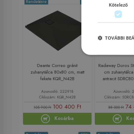
Rendelésre
-5%
Rendelésre
Kötelező
TOVÁBBI BE
Deante Correo gránit
Radaway Doros S
zuhanytálca 80x80 cm, matt
cm zuhanytálca
fekete KQR_N42B
antracit SDRC8
Azonosító: 222918
Azonosító: 
Cikkszám: KQR_N42B
Cikkszám: SDRC
100 400 Ft
74 
105 900 Ft
88 000 Ft
Kosárba
Ko