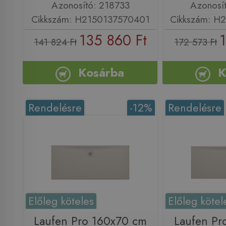
Azonosító: 218733
Azonosí
Cikkszám: H2150137570401
Cikkszám: H
135 860 Ft
141 824 Ft
172 573 Ft
Kosárba
K
Rendelésre
-12%
Rendelésre
Előleg köteles
Előleg kötel
Laufen Pro 160x70 cm
Laufen Pr