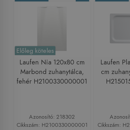
Előleg köteles
Laufen Nia 120x80 cm
Laufen Pl
Marbond zuhanytálca,
cm zuhany
fehér H2100330000001
H21501
Azonosító: 218302
Azonosí
Cikkszám: H2100330000001
Cikkszám: H