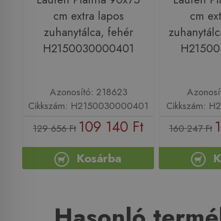
cm extra lapos
cm ext
zuhanytálca, fehér
zuhanytálc
H2150030000401
H21500
Azonosító: 218623
Azonosí
Cikkszám: H2150030000401
Cikkszám: H
109 140 Ft
1
129 656 Ft
160 247 Ft
Kosárba
K
Hasonló termé