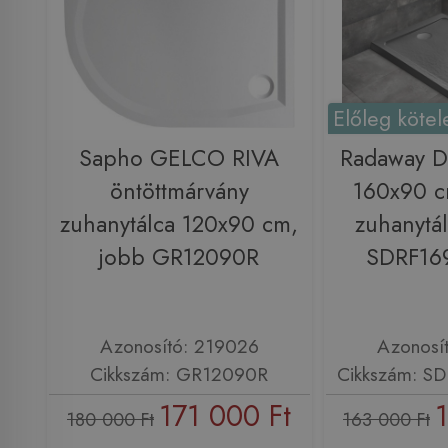
Előleg kötel
Sapho GELCO RIVA
Radaway D
öntöttmárvány
160x90 c
zuhanytálca 120x90 cm,
zuhanytál
jobb GR12090R
SDRF16
Azonosító: 219026
Azonosí
Cikkszám: GR12090R
Cikkszám: S
171 000 Ft
180 000 Ft
163 000 Ft