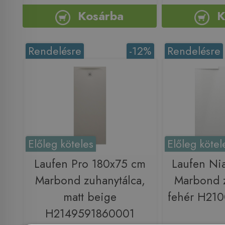
Kosárba
K
Rendelésre
-12%
Rendelésre
Előleg köteles
Előleg kötel
Laufen Pro 180x75 cm
Laufen Ni
Marbond zuhanytálca,
Marbond z
matt beige
fehér H21
H2149591860001