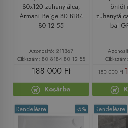
80x120 zuhanytálca,
öntöt
Armani Beige 80 8184
zuhanytálc
80 12 55
bal G
Azonosító: 211367
Azonosí
Cikkszám: 80 8184 80 12 55
Cikkszám
188 000 Ft
180 000 Ft
Kosárba
K
Rendelésre
-5%
Rendelésre