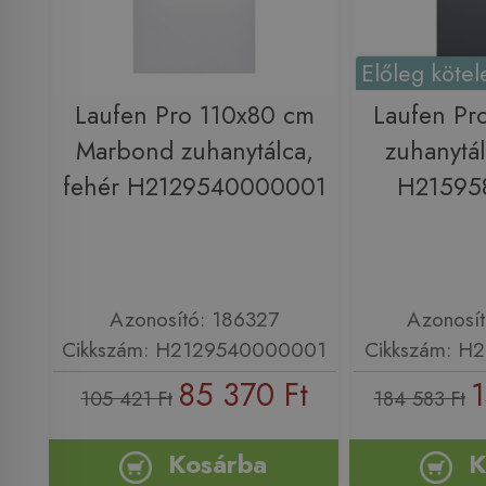
Előleg kötel
Laufen Pro 110x80 cm
Laufen Pr
Marbond zuhanytálca,
zuhanytál
fehér H2129540000001
H21595
Azonosító: 186327
Azonosí
Cikkszám: H2129540000001
Cikkszám: H
85 370 Ft
1
105 421 Ft
184 583 Ft
Kosárba
K