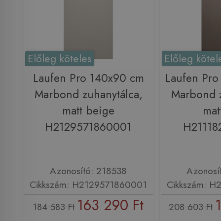
Előleg köteles
Előleg kötel
Laufen Pro 140x90 cm
Laufen Pro
Marbond zuhanytálca,
Marbond z
matt beige
mat
H2129571860001
H21118
Azonosító: 218538
Azonosí
Cikkszám: H2129571860001
Cikkszám: H
163 290 Ft
184 583 Ft
208 603 Ft