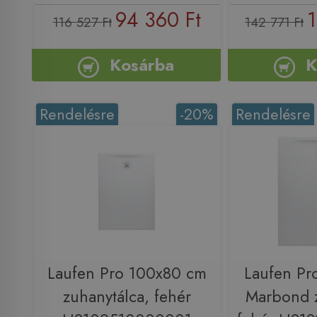
94 360 Ft
1
116 527 Ft
142 771 Ft
Kosárba
K
Rendelésre
-20%
Rendelésre
Laufen Pro 100x80 cm
Laufen Pr
zuhanytálca, fehér
Marbond z