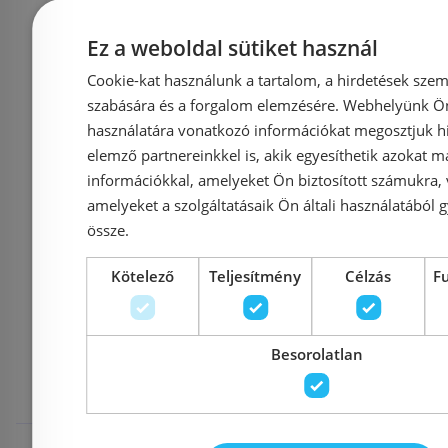
Ez a weboldal sütiket használ
Azonosító: 218617
Azonosí
Cookie-kat használunk a tartalom, a hirdetések szem
Cikkszám: H2149591860001
Cikkszám: H
szabására és a forgalom elemzésére. Webhelyünk Ön 
176 270 Ft
használatára vonatkozó információkat megosztjuk hi
199 262 Ft
179 288 Ft
elemző partnereinkkel is, akik egyesíthetik azokat m
információkkal, amelyeket Ön biztosított számukra,
Kosárba
K
amelyeket a szolgáltatásaik Ön általi használatából g
össze.
Kötelező
Teljesítmény
Célzás
F
Mások ezeket
Besorolatlan
megnézték
Rendelésre
-19%
Rendelésre