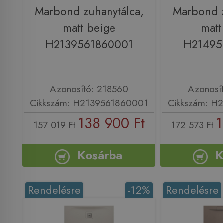
Marbond zuhanytálca,
Marbond z
matt beige
matt
H2139561860001
H21495
Azonosító: 218560
Azonosí
Cikkszám: H2139561860001
Cikkszám: H
138 900 Ft
1
157 019 Ft
172 573 Ft
Kosárba
K
Rendelésre
-12%
Rendelésre