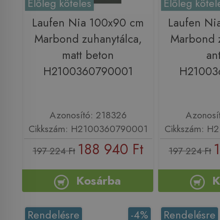
Előleg köteles
Előleg kötel
Laufen Nia 100x90 cm
Laufen Ni
Marbond zuhanytálca,
Marbond z
matt beton
ant
H2100360790001
H21003
Azonosító: 218326
Azonosí
Cikkszám: H2100360790001
Cikkszám: H
188 940 Ft
1
197 224 Ft
197 224 Ft
Kosárba
K
Rendelésre
-4%
Rendelésre