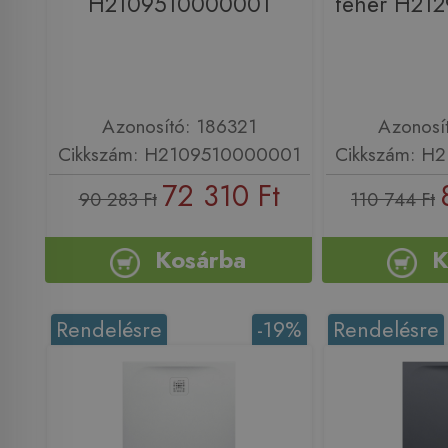
H2109510000001
fehér H21
Azonosító: 186321
Azonosí
Cikkszám: H2109510000001
Cikkszám: H
72 310 Ft
90 283 Ft
110 744 Ft
Kosárba
K
Rendelésre
-19%
Rendelésre