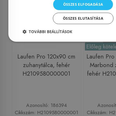
ÖSSZES ELFOGADÁSA
ÖSSZES ELUTASÍTÁSA
TOVÁBBI BEÁLLÍTÁSOK
Előleg kötel
Laufen Pro 120x90 cm
Laufen Pro
zuhanytálca, fehér
Marbond z
H2109580000001
fehér H21
Azonosító: 186394
Azonosí
Cikkszám: H2109580000001
Cikkszám: H