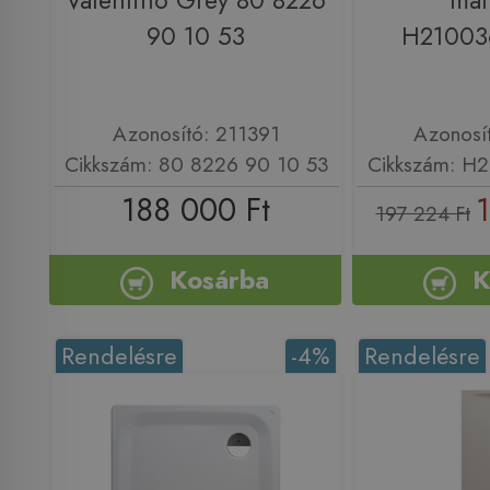
Valentino Grey 80 8226
mat
90 10 53
H21003
Azonosító: 211391
Azonosí
Cikkszám: 80 8226 90 10 53
Cikkszám: H
188 000 Ft
1
197 224 Ft
Kosárba
K
Rendelésre
-4%
Rendelésre