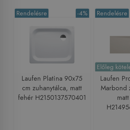
Rendelésre
-4%
Rendelésre
Előleg kötel
Laufen Platina 90x75
Laufen Pr
cm zuhanytálca, matt
Marbond z
fehér H2150137570401
matt
H21495