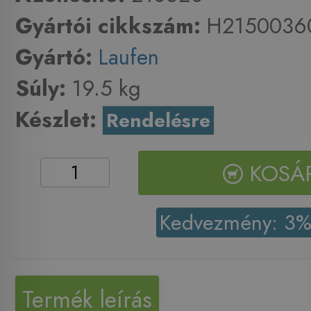
Gyártói cikkszám:
H2150036
Gyártó:
Laufen
Súly:
19.5 kg
Készlet:
Rendelésre
KOSÁ
Kedvezmény: 3
Termék leírás