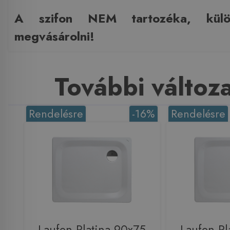
A szifon NEM tartozéka, külö
megvásárolni!
További változ
Rendelésre
-16%
Rendelésre
Laufen Platina 90x75
Laufen Pl