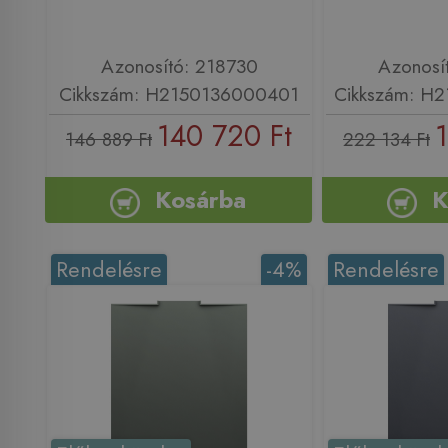
Azonosító: 218730
Azonosí
Cikkszám: H2150136000401
Cikkszám: H
140 720 Ft
146 889 Ft
222 134 Ft
Kosárba
K
Rendelésre
-4%
Rendelésre