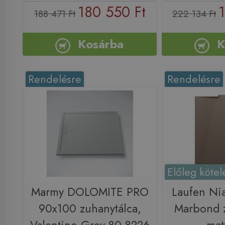
180 550 Ft
188 471 Ft
222 134 Ft
Kosárba
K
Rendelésre
Rendelésre
Előleg kötel
Marmy DOLOMITE PRO
Laufen Ni
90x100 zuhanytálca,
Marbond z