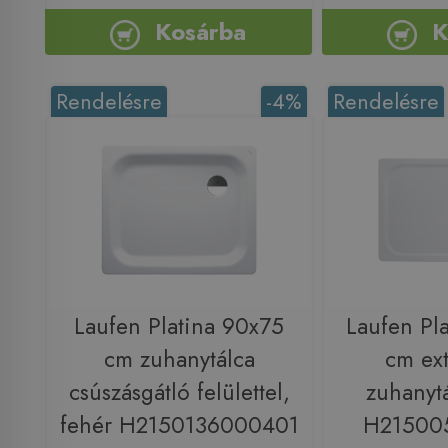
Kosárba
K
Rendelésre
-4%
Rendelésre
Laufen Platina 90x75
Laufen Pl
cm zuhanytálca
cm ext
csúszásgátló felülettel,
zuhanytá
fehér H2150136000401
H21500