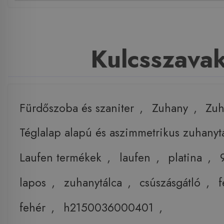
Kulcsszava
Fürdőszoba és szaniter
,
Zuhany
,
Zuh
Téglalap alapú és aszimmetrikus zuhanyt
Laufen termékek
,
laufen
,
platina
,
lapos
,
zuhanytálca
,
csúszásgátló
,
f
fehér
,
h2150036000401
,