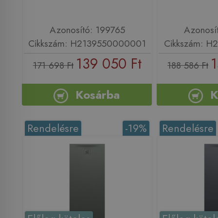
Azonosító: 199765
Azonosí
Cikkszám: H2139550000001
Cikkszám: H
139 050 Ft
1
171 698 Ft
188 586 Ft
Kosárba
K
Rendelésre
-19%
Rendelésre