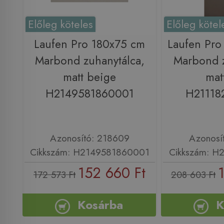
Előleg köteles
Előleg kötel
Laufen Pro 180x75 cm
Laufen Pro
Marbond zuhanytálca,
Marbond z
matt beige
mat
H2149581860001
H21118
Azonosító: 218609
Azonosí
Cikkszám: H2149581860001
Cikkszám: H
152 660 Ft
172 573 Ft
208 603 Ft
Kosárba
K