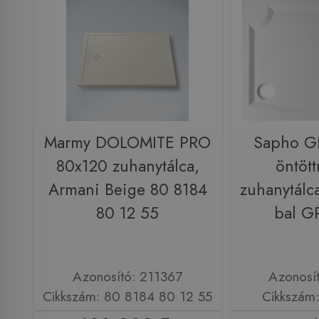
Marmy DOLOMITE PRO
Sapho G
80x120 zuhanytálca,
öntöt
Armani Beige 80 8184
zuhanytálc
80 12 55
bal G
Azonosító: 211367
Azonosí
Cikkszám: 80 8184 80 12 55
Cikkszám