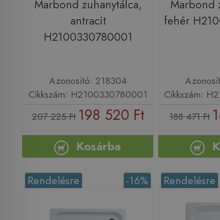
Marbond zuhanytálca,
Marbond z
antracit
fehér H21
H2100330780001
Azonosító: 218304
Azonosí
Cikkszám: H2100330780001
Cikkszám: H
198 520 Ft
1
207 225 Ft
188 471 Ft
Kosárba
K
Rendelésre
-16%
Rendelésre