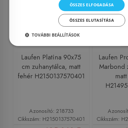
ÖSSZES ELFOGADÁSA
ÖSSZES ELUTASÍTÁSA
TOVÁBBI BEÁLLÍTÁSOK
Laufen Platina 90x75
Laufen Pr
cm zuhanytálca, matt
Marbond z
fehér H2150137570401
matt
H21495
Azonosító: 218733
Azonosí
Cikkszám: H2150137570401
Cikkszám: H