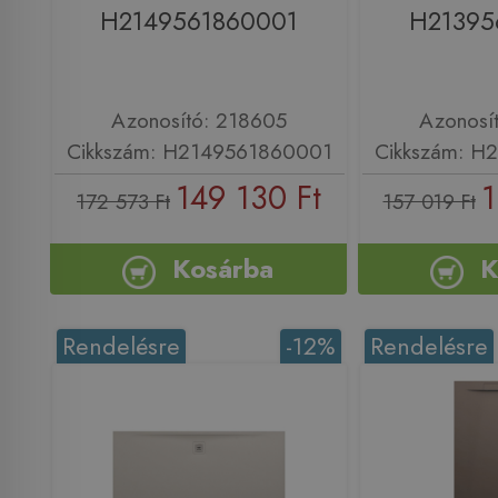
H2149561860001
H21395
Azonosító: 218605
Azonosí
Cikkszám: H2149561860001
Cikkszám: H
149 130 Ft
1
172 573 Ft
157 019 Ft
Kosárba
K
Rendelésre
-12%
Rendelésre