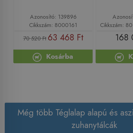
Azonosító: 139896
Azonosí
Cikkszám: 8000161
Cikkszám: 80
63 468 Ft
168 
70 520 Ft
Kosárba
K
Még több Téglalap alapú és asz
zuhanytálcák