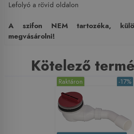
​Lefolyó a rövid oldalon
A szifon NEM tartozéka, külö
megvásárolni!
Kötelező term
Raktáron
-17%