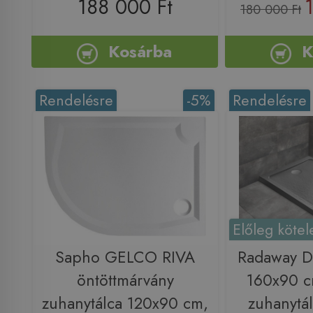
188 000 Ft
180 000 Ft
Kosárba
K
Rendelésre
-5%
Rendelésre
Előleg kötel
Sapho GELCO RIVA
Radaway D
öntöttmárvány
160x90 c
zuhanytálca 120x90 cm,
zuhanytál