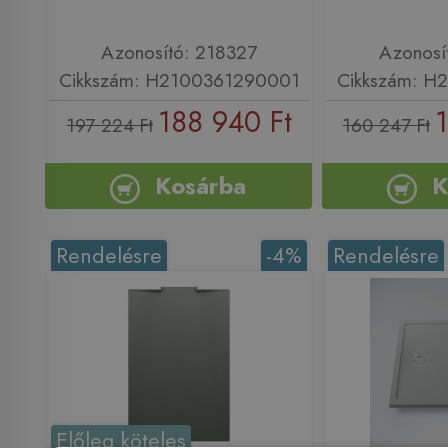
Azonosító: 218327
Azonosí
Cikkszám: H2100361290001
Cikkszám: H
188 940 Ft
1
197 224 Ft
160 247 Ft
Kosárba
K
Rendelésre
-4%
Rendelésre
Előleg köteles