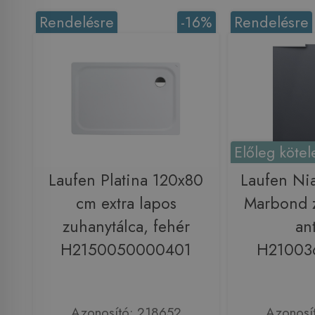
Rendelésre
-16%
Rendelésre
Előleg kötel
Laufen Platina 120x80
Laufen Ni
cm extra lapos
Marbond z
zuhanytálca, fehér
ant
H2150050000401
H21003
Azonosító: 218652
Azonosí