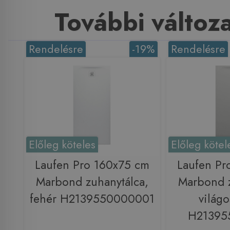
További változ
Rendelésre
-19%
Rendelésre
Előleg köteles
Előleg kötel
Laufen Pro 160x75 cm
Laufen Pr
Marbond zuhanytálca,
Marbond z
fehér H2139550000001
világo
H21395