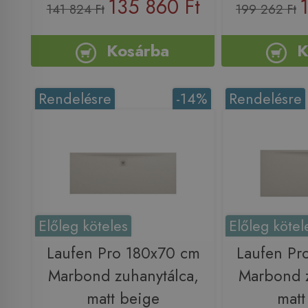
135 860 Ft
141 824 Ft
199 262 Ft
Kosárba
K
Rendelésre
-14%
Rendelésre
Előleg köteles
Előleg kötel
Laufen Pro 180x70 cm
Laufen Pr
Marbond zuhanytálca,
Marbond z
matt beige
matt