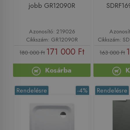
jobb GR12090R
SDRF16
Azonosító: 219026
Azonosí
Cikkszám: GR12090R
Cikkszám: S
171 000 Ft
180 000 Ft
163 000 Ft
Kosárba
K
Rendelésre
-4%
Rendelésre