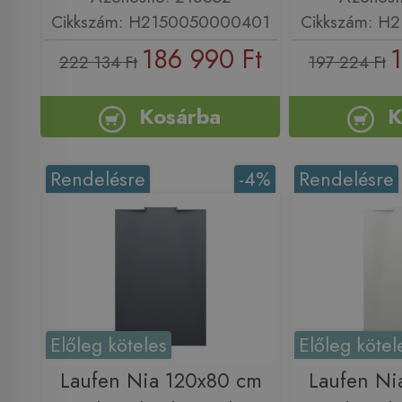
Cikkszám: H2150050000401
Cikkszám: H
186 990 Ft
1
222 134 Ft
197 224 Ft
Kosárba
K
Rendelésre
-4%
Rendelésre
Előleg köteles
Előleg kötel
Laufen Nia 120x80 cm
Laufen Ni