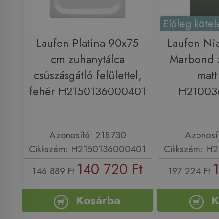
Előleg kötel
Laufen Platina 90x75
Laufen Ni
cm zuhanytálca
Marbond z
csúszásgátló felülettel,
matt
fehér H2150136000401
H21003
Azonosító: 218730
Azonosí
Cikkszám: H2150136000401
Cikkszám: H
140 720 Ft
1
146 889 Ft
197 224 Ft
Kosárba
K