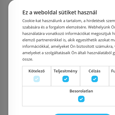
Laufen Nia 120x80 cm
Marmy DO
Ez a weboldal sütiket használ
Marbond zuhanytálca,
90x100 z
Cookie-kat használunk a tartalom, a hirdetések szem
matt beton
Valentino 
szabására és a forgalom elemzésére. Webhelyünk Ön 
H2100330790001
90 
használatára vonatkozó információkat megosztjuk hi
elemző partnereinkkel is, akik egyesíthetik azokat m
információkkal, amelyeket Ön biztosított számukra,
amelyeket a szolgáltatásaik Ön általi használatából g
Azonosító: 218307
Azonosí
össze.
Cikkszám: H2100330790001
Cikkszám: 80
Kötelező
Teljesítmény
Célzás
F
198 520 Ft
188 
207 225 Ft
Kosárba
K
Besorolatlan
Rendelésre
-4%
Rendelésre