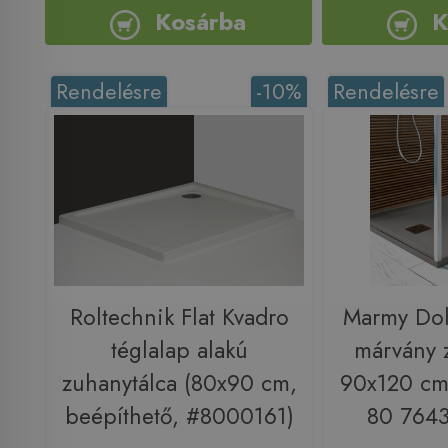
Kosárba
K
Rendelésre
-10%
Rendelésre
Roltechnik Flat Kvadro
Marmy Dol
téglalap alakú
márvány 
zuhanytálca (80x90 cm,
90x120 cm,
beépíthető, #8000161)
80 7643