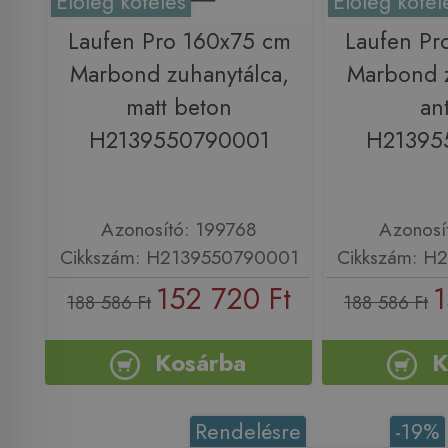
Előleg köteles
Előleg kötel
Laufen Pro 160x75 cm
Laufen Pr
Marbond zuhanytálca,
Marbond z
matt beton
ant
H2139550790001
H21395
Azonosító: 199768
Azonosí
Cikkszám: H2139550790001
Cikkszám: H
152 720 Ft
1
188 586 Ft
188 586 Ft
Kosárba
K
Rendelésre
-19%