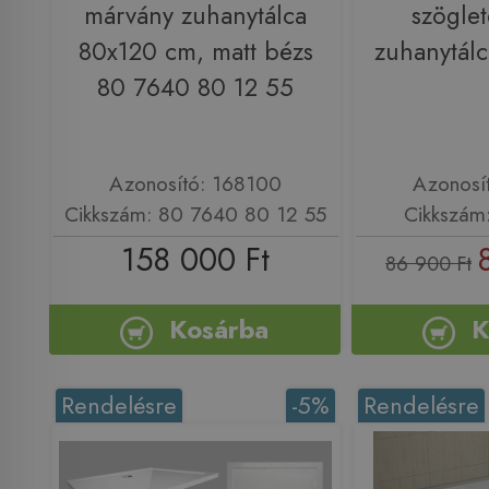
márvány zuhanytálca
szögle
80x120 cm, matt bézs
zuhanytá
80 7640 80 12 55
Azonosító: 168100
Azonosí
Cikkszám: 80 7640 80 12 55
Cikkszá
158 000 Ft
86 900 Ft
Kosárba
K
Rendelésre
-5%
Rendelésre