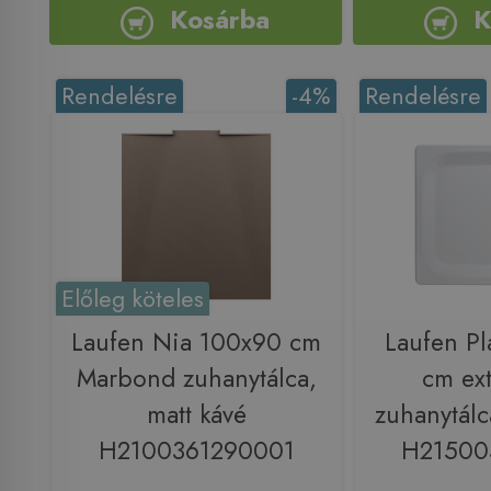
Kosárba
K
Rendelésre
-4%
Rendelésre
Előleg köteles
Laufen Nia 100x90 cm
Laufen Pl
Marbond zuhanytálca,
cm ext
matt kávé
zuhanytálc
H2100361290001
H21500