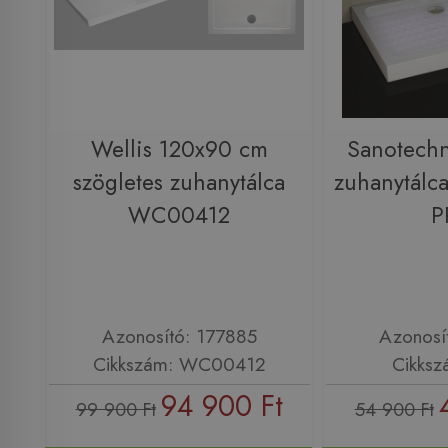
Wellis 120x90 cm
Sanotechn
szögletes zuhanytálca
zuhanytálca
WC00412
P
Azonosító: 177885
Azonosí
Cikkszám: WC00412
Cikksz
94 900 Ft
99 900 Ft
54 900 Ft