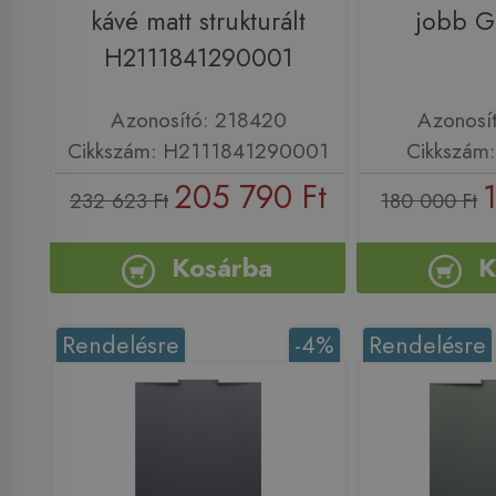
kávé matt strukturált
jobb 
H2111841290001
Azonosító: 218420
Azonosí
Cikkszám: H2111841290001
Cikkszám
205 790 Ft
232 623 Ft
180 000 Ft
Kosárba
K
Rendelésre
-4%
Rendelésre