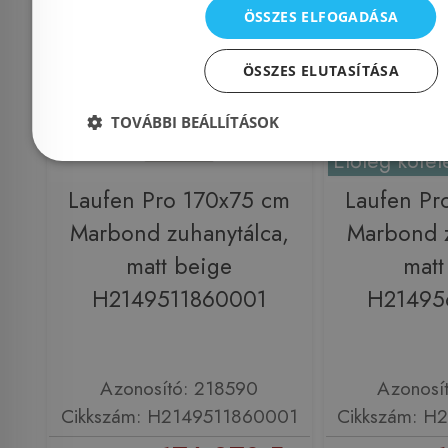
ÖSSZES ELFOGADÁSA
ÖSSZES ELUTASÍTÁSA
TOVÁBBI BEÁLLÍTÁSOK
Előleg kötel
Laufen Pro 170x75 cm
Laufen Pr
Marbond zuhanytálca,
Marbond z
matt beige
matt
H2149511860001
H21495
Azonosító: 218590
Azonosí
Cikkszám: H2149511860001
Cikkszám: H