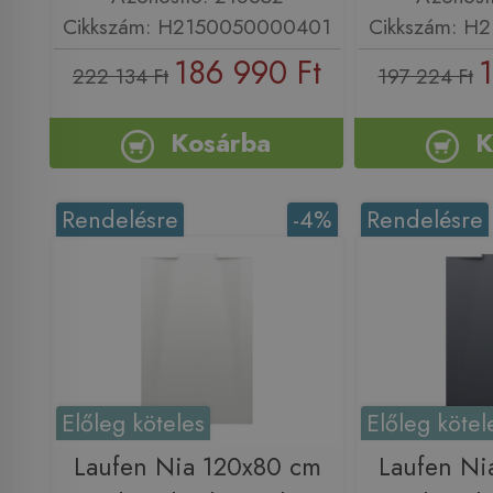
Cikkszám: H2150050000401
Cikkszám: H
186 990 Ft
1
222 134 Ft
197 224 Ft
Kosárba
K
Rendelésre
-4%
Rendelésre
Előleg köteles
Előleg kötel
Laufen Nia 120x80 cm
Laufen Ni