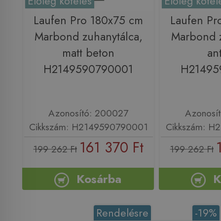
Előleg köteles
Előleg kötel
Laufen Pro 180x75 cm
Laufen Pr
Marbond zuhanytálca,
Marbond z
matt beton
ant
H2149590790001
H21495
Azonosító: 200027
Azonosí
Cikkszám: H2149590790001
Cikkszám: H
161 370 Ft
199 262 Ft
199 262 Ft
Kosárba
K
Rendelésre
-19%