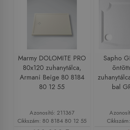
Marmy DOLOMITE PRO
Sapho G
80x120 zuhanytálca,
öntöt
Armani Beige 80 8184
zuhanytálc
80 12 55
bal G
Azonosító: 211367
Azonosí
Cikkszám: 80 8184 80 12 55
Cikkszám