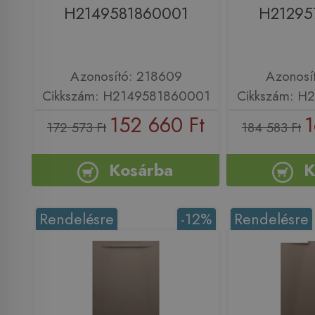
H2149581860001
H21295
Azonosító: 218609
Azonosí
Cikkszám: H2149581860001
Cikkszám: H
152 660 Ft
1
172 573 Ft
184 583 Ft
Kosárba
K
Rendelésre
-12%
Rendelésre