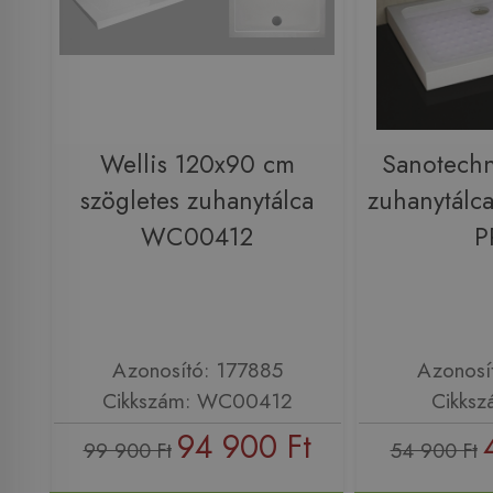
Wellis 120x90 cm
Sanotechn
szögletes zuhanytálca
zuhanytálca
WC00412
P
Azonosító: 177885
Azonosí
Cikkszám: WC00412
Cikksz
94 900 Ft
99 900 Ft
54 900 Ft