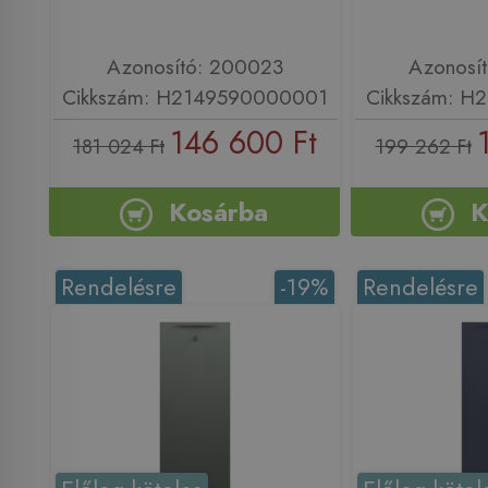
Azonosító: 200023
Azonosí
Cikkszám: H2149590000001
Cikkszám: H
146 600 Ft
181 024 Ft
199 262 Ft
Kosárba
K
Rendelésre
-19%
Rendelésre