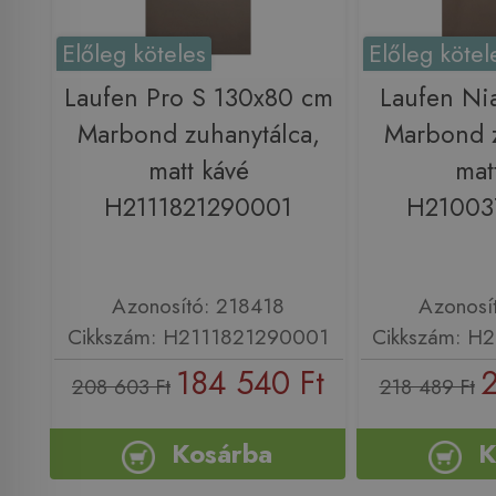
Előleg köteles
Előleg kötel
Laufen Pro S 130x80 cm
Laufen Ni
Marbond zuhanytálca,
Marbond z
matt kávé
mat
H2111821290001
H21003
Azonosító: 218418
Azonosí
Cikkszám: H2111821290001
Cikkszám: H
184 540 Ft
2
208 603 Ft
218 489 Ft
Kosárba
K