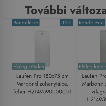
További változ
Rendelésre
-19%
Rendelésre
Előleg köteles
Előleg kötel
Laufen Pro 180x75 cm
Laufen Pr
Marbond zuhanytálca,
Marbond z
fehér H2149590000001
világo
H21495