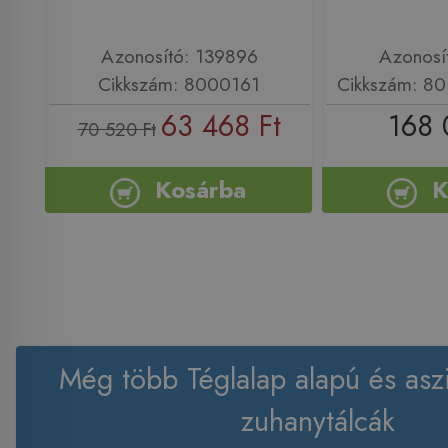
Azonosító: 139896
Azonosí
Cikkszám: 8000161
Cikkszám: 80
63 468 Ft
168 
70 520 Ft
Kosárba
K
Még több Téglalap alapú és asz
zuhanytálcák