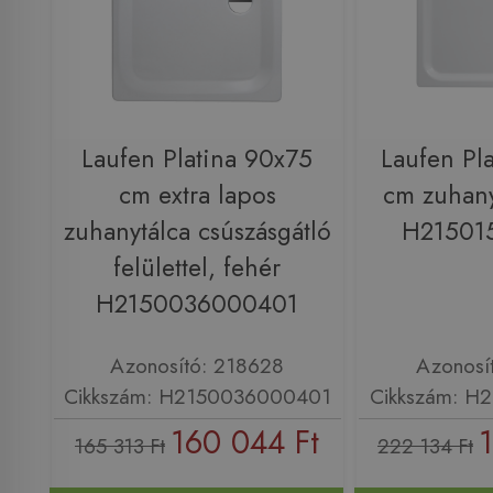
Laufen Platina 90x75
Laufen Pl
cm extra lapos
cm zuhany
zuhanytálca csúszásgátló
H21501
felülettel, fehér
H2150036000401
Azonosító: 218628
Azonosí
Cikkszám: H2150036000401
Cikkszám: H
160 044 Ft
165 313 Ft
222 134 Ft