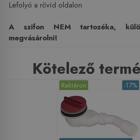
​Lefolyó a rövid oldalon
A szifon NEM tartozéka, külö
megvásárolni!
Kötelező term
Raktáron
-17%