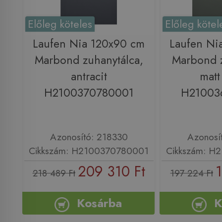
Előleg köteles
Előleg kötel
Laufen Nia 120x90 cm
Laufen Ni
Marbond zuhanytálca,
Marbond z
antracit
matt
H2100370780001
H21003
Azonosító: 218330
Azonosí
Cikkszám: H2100370780001
Cikkszám: H
209 310 Ft
1
218 489 Ft
197 224 Ft
Kosárba
K