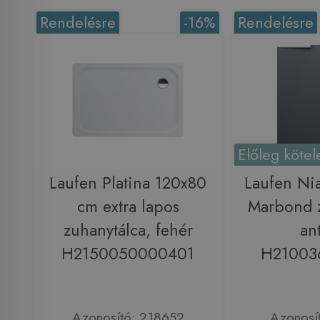
Rendelésre
-16%
Rendelésre
Előleg kötel
Laufen Platina 120x80
Laufen Ni
cm extra lapos
Marbond z
zuhanytálca, fehér
ant
H2150050000401
H21003
Azonosító: 218652
Azonosí