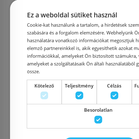
Laufen Nia 120x80 cm
Marmy DO
Ez a weboldal sütiket használ
Marbond zuhanytálca,
90x100 z
Cookie-kat használunk a tartalom, a hirdetések szem
matt beton
Valentino 
szabására és a forgalom elemzésére. Webhelyünk Ön 
H2100330790001
90 
használatára vonatkozó információkat megosztjuk hi
elemző partnereinkkel is, akik egyesíthetik azokat m
információkkal, amelyeket Ön biztosított számukra,
amelyeket a szolgáltatásaik Ön általi használatából g
Azonosító: 218307
Azonosí
össze.
Cikkszám: H2100330790001
Cikkszám: 80
Kötelező
Teljesítmény
Célzás
F
198 520 Ft
188 
207 225 Ft
Kosárba
K
Besorolatlan
Rendelésre
-12%
Rendelésre