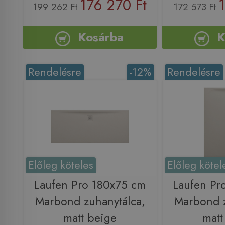
176 270 Ft
199 262 Ft
172 573 Ft
Kosárba
K
Rendelésre
-12%
Rendelésre
Előleg köteles
Előleg kötel
Laufen Pro 180x75 cm
Laufen Pr
Marbond zuhanytálca,
Marbond z
matt beige
matt