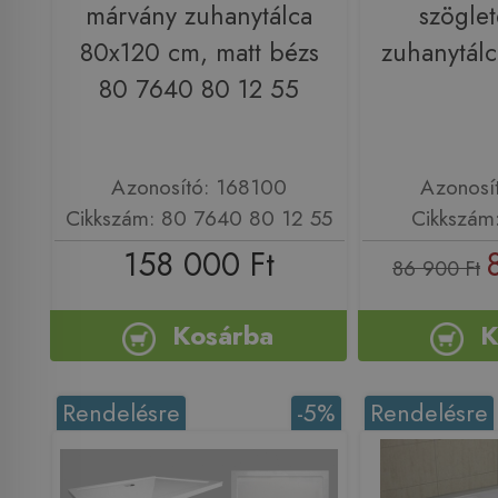
márvány zuhanytálca
szögle
80x120 cm, matt bézs
zuhanytá
80 7640 80 12 55
Azonosító: 168100
Azonosí
Cikkszám: 80 7640 80 12 55
Cikkszá
158 000 Ft
86 900 Ft
Kosárba
K
Rendelésre
-5%
Rendelésre