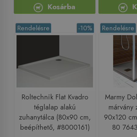
Kosárba
K
Rendelésre
-10%
Rendelésre
Roltechnik Flat Kvadro
Marmy Dol
téglalap alakú
márvány 
zuhanytálca (80x90 cm,
90x120 cm,
beépíthető, #8000161)
80 7643