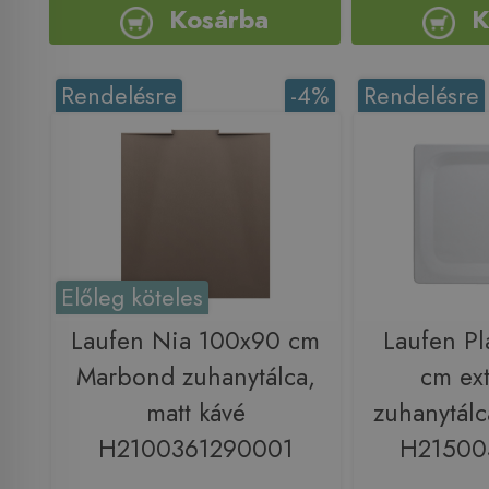
Kosárba
K
Rendelésre
-4%
Rendelésre
Előleg köteles
Laufen Nia 100x90 cm
Laufen Pl
Marbond zuhanytálca,
cm ext
matt kávé
zuhanytálc
H2100361290001
H21500