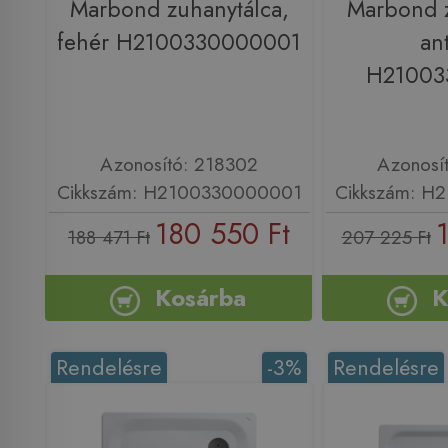
Marbond zuhanytálca,
Marbond z
fehér H2100330000001
ant
H21003
Azonosító: 218302
Azonosí
Cikkszám: H2100330000001
Cikkszám: H
180 550 Ft
188 471 Ft
207 225 Ft
Kosárba
K
Rendelésre
-3%
Rendelésre