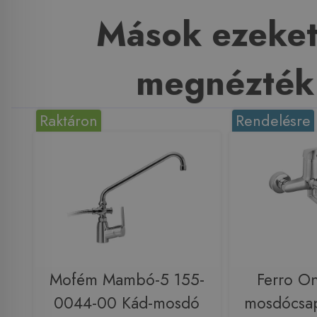
Mások ezeket
megnézték
Raktáron
Rendelésre
Mofém Mambó-5 155-
Ferro On
0044-00 Kád-mosdó
mosdócsap