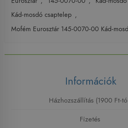
Eurosztár
,
145-0070-00
,
Kád-mosdó
Kád-mosdó csaptelep
,
Mofém Eurosztár 145-0070-00 Kád-mosd
Információk
Házhozszállítás (1900 Ft-tó
Fizetés