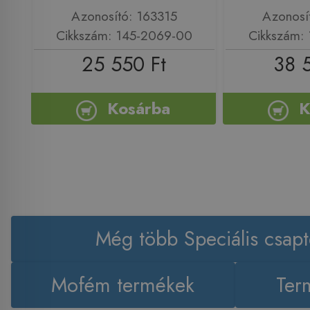
Azonosító: 163315
Azonosí
Cikkszám: 145-2069-00
Cikkszám:
25 550 Ft
38 
Kosárba
K
Még több Speciális csapt
Mofém termékek
Ter