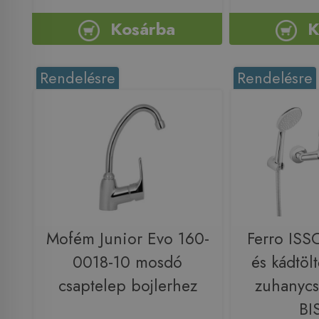
Kosárba
K
Rendelésre
Rendelésre
Mofém Junior Evo 160-
Ferro ISS
0018-10 mosdó
és kádtöl
csaptelep bojlerhez
zuhanycs
BI