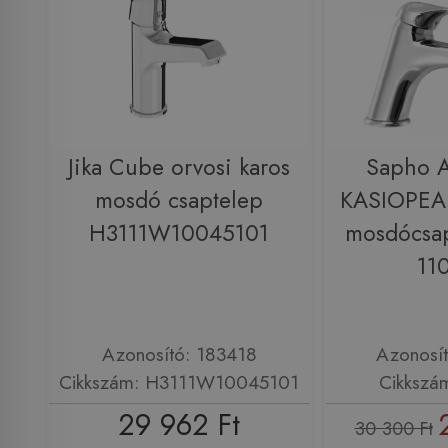
Jika Cube orvosi karos
Sapho 
mosdó csaptelep
KASIOPEA 
H3111W10045101
mosdócsap
11
Azonosító: 183418
Azonosí
Cikkszám: H3111W10045101
Cikkszá
29 962 Ft
30 300 Ft