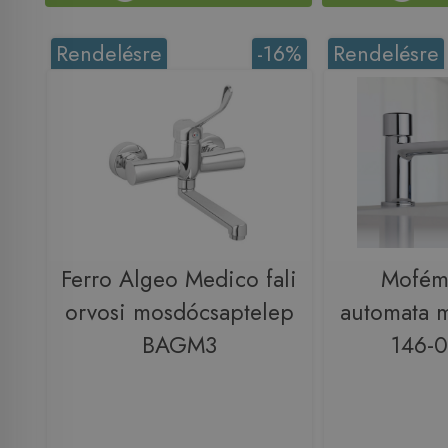
Rendelésre
-16%
Rendelésre
Ferro Algeo Medico fali
Mofém
orvosi mosdócsaptelep
automata 
BAGM3
146-