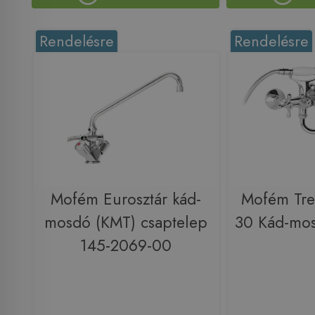
Rendelésre
Rendelésre
Mofém Eurosztár kád-
Mofém Tre
mosdó (KMT) csaptelep
30 Kád-mos
145-2069-00