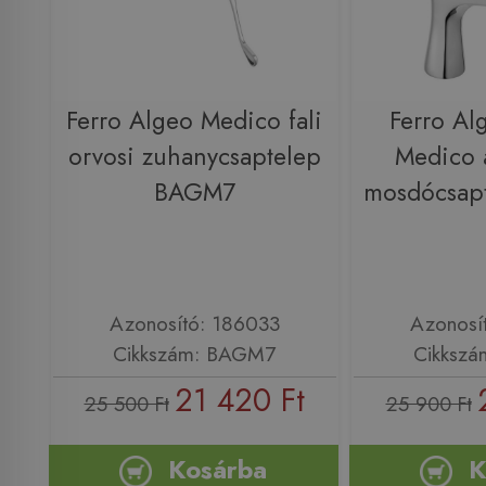
Ferro Algeo Medico fali
Ferro Al
orvosi zuhanycsaptelep
Medico á
BAGM7
mosdócsap
Azonosító: 186033
Azonosí
Cikkszám: BAGM7
Cikksz
21 420 Ft
25 500 Ft
25 900 Ft
Kosárba
K