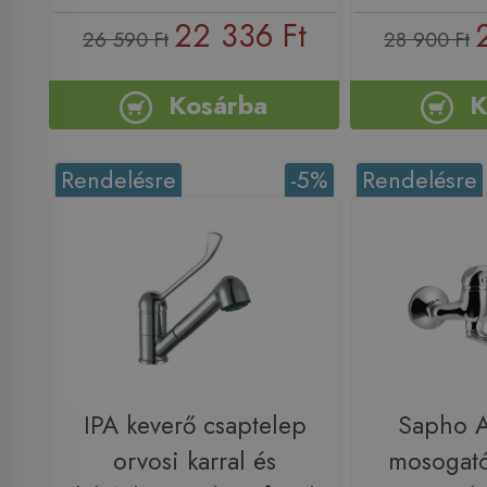
22 336 Ft
26 590 Ft
28 900 Ft
Kosárba
K
Rendelésre
-5%
Rendelésre
IPA keverő csaptelep
Sapho 
orvosi karral és
mosogató