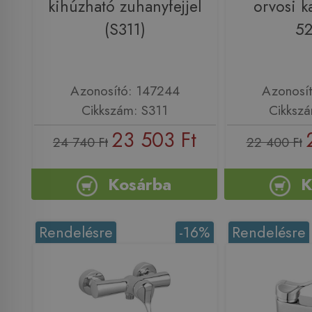
kihúzható zuhanyfejjel
orvosi k
(S311)
5
Azonosító: 147244
Azonosí
Cikkszám: S311
Cikksz
23 503 Ft
24 740 Ft
22 400 Ft
Kosárba
K
Rendelésre
-16%
Rendelésre