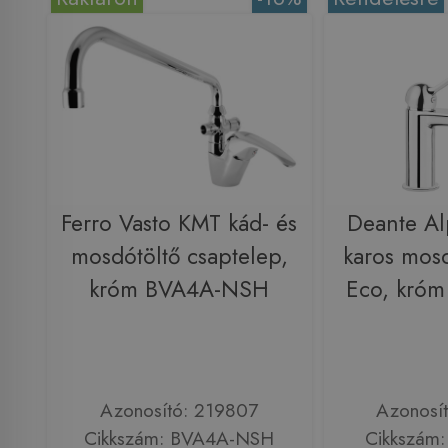
Ferro Vasto KMT kád- és
Deante Al
mosdótöltő csaptelep,
karos mos
króm BVA4A-NSH
Eco, kró
Azonosító: 219807
Azonosí
Cikkszám: BVA4A-NSH
Cikkszám