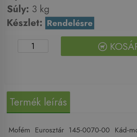
Súly:
3 kg
Készlet:
Rendelésre
KOSÁ
Termék leírás
Mofém Eurosztár 145-0070-00 Kád-mo