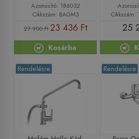
Azonosító: 186032
Azonosí
Cikkszám: BAGM3
Cikkszám:
23 436 Ft
25 
27 900 Ft
Kosárba
K
Rendelésre
Rendelésre
Mofém Hello Kád-
Ferro On