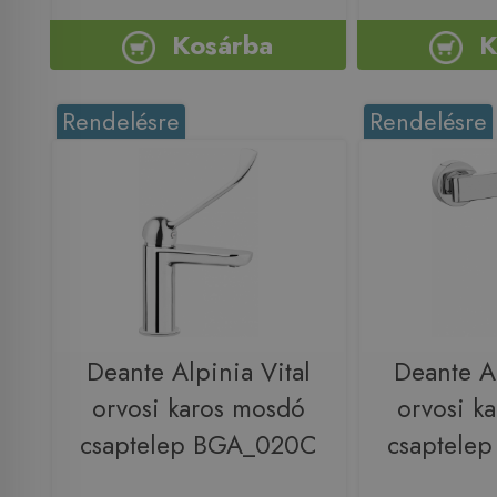
Kosárba
K
Rendelésre
Rendelésre
Deante Alpinia Vital
Deante Al
orvosi karos mosdó
orvosi k
csaptelep BGA_020C
csaptele