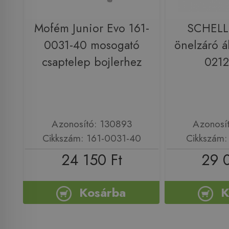
Mofém Junior Evo 161-
SCHELL
0031-40 mosogató
önelzáró á
csaptelep bojlerhez
021
Azonosító: 130893
Azonosí
Cikkszám: 161-0031-40
Cikkszám
24 150 Ft
29 
Kosárba
K