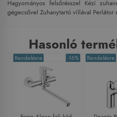
Hagyományos felsőrésszel Kézi zuha
gégecsővel Zuhanytartó villával Perlátor
Hasonló termé
Rendelésre
-16%
Rendelésre
Ferro Algeo fali kád-
Deante 