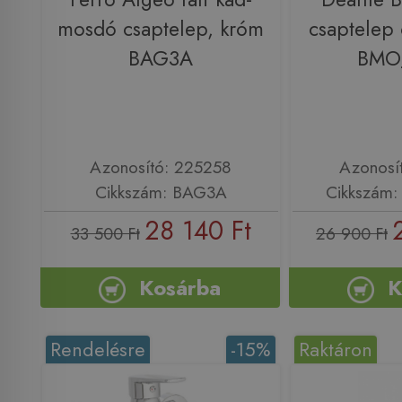
mosdó csaptelep, króm
csaptelep 
BAG3A
BMO
Azonosító: 225258
Azonosí
Cikkszám: BAG3A
Cikkszám
28 140 Ft
33 500 Ft
26 900 Ft
Kosárba
K
Rendelésre
-15%
Raktáron