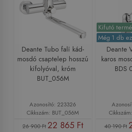
Kifutó term
Még 1 db ez
Deante Tubo fali kád-
Deante V
mosdó csaptelep hosszú
karos mos
kifolyóval, króm
BDS 0
BUT_056M
Azonosító: 223326
Azonosí
Cikkszám: BUT_056M
Cikkszám
22 865 Ft
26 900 Ft
40 190 Ft