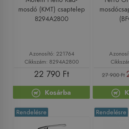
mosdó (KMT) csaptelep
mosdócsap
8294A2800
(B
Azonosító: 221764
Azonosí
Cikkszám: 8294A2800
Cikksz
22 790 Ft
27 900 Ft
Kosárba
K
Rendelésre
Rendelésre