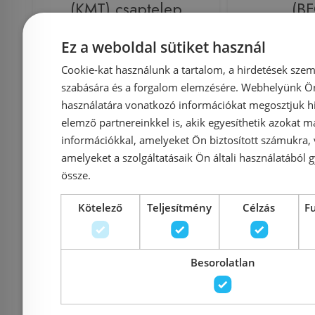
(KMT) csaptelep
(B
Ez a weboldal sütiket használ
Cookie-kat használunk a tartalom, a hirdetések szem
szabására és a forgalom elemzésére. Webhelyünk Ön 
Azonosító: 124108
Azonosí
használatára vonatkozó információkat megosztjuk hi
Cikkszám: 155-0044-00
Cikksz
elemző partnereinkkel is, akik egyesíthetik azokat m
32 950 Ft
információkkal, amelyeket Ön biztosított számukra,
27 900 Ft
amelyeket a szolgáltatásaik Ön általi használatából g
össze.
Kosárba
K
Kötelező
Teljesítmény
Célzás
F
Rendelésre
Rendelésre
Besorolatlan