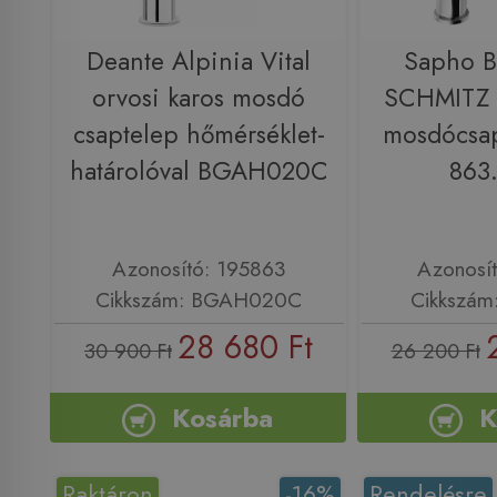
Deante Alpinia Vital
Sapho 
orvosi karos mosdó
SCHMITZ o
csaptelep hőmérséklet-
mosdócsap
határolóval BGAH020C
863
Azonosító: 195863
Azonosí
Cikkszám: BGAH020C
Cikkszám
28 680 Ft
30 900 Ft
26 200 Ft
Kosárba
K
Raktáron
-16%
Rendelésre