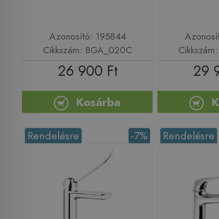
Azonosító: 195844
Azonosí
Cikkszám: BGA_020C
Cikkszám
26 900 Ft
29 
Kosárba
K
Rendelésre
-7%
Rendelésre