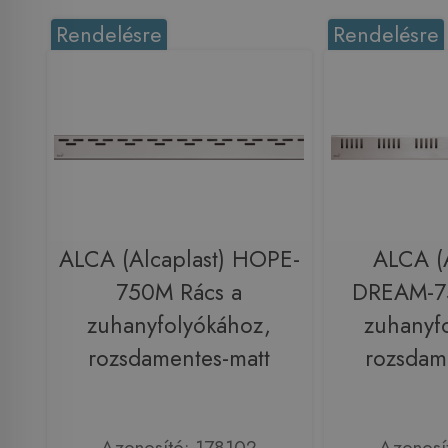
Rendelésre
Rendelésre
ALCA (Alcaplast) HOPE-
ALCA (A
750M Rács a
DREAM-7
zuhanyfolyókához,
zuhanyf
rozsdamentes-matt
rozsdam
Azonosító: 178102
Azonosí