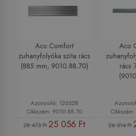
Aco Comfort
Aco 
zuhanyfolyóka szita rács
zuhanyfol
(885 mm, 9010.88.70)
rács
(9010
Azonosító: 126528
Azonosí
Cikkszám: 9010.88.70
Cikkszám:
25 056 Ft
28 473 Ft
26 314 Ft