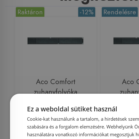
Raktáron
-12%
Rendelésre
Aco Comfort
Aco 
zuhanyfolyóka
zuhan
burkolható rács 785 mm
burkolható
Ez a weboldal sütiket használ
(9010.88.83)
(9010
Cookie-kat használunk a tartalom, a hirdetések szem
szabására és a forgalom elemzésére. Webhelyünk Ön 
használatára vonatkozó információkat megosztjuk hi