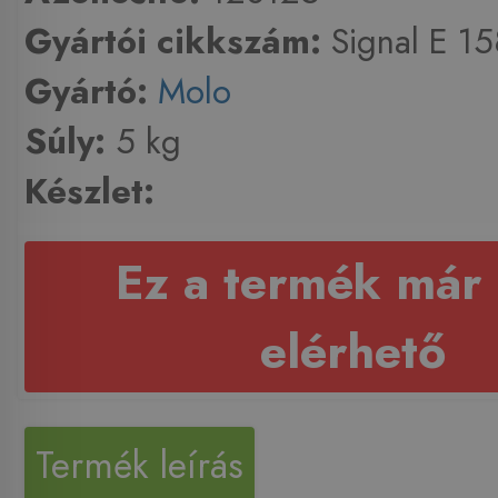
Gyártói cikkszám:
Signal E 1
Gyártó:
Molo
Súly:
5 kg
Készlet:
Ez a termék már
elérhető
Termék leírás