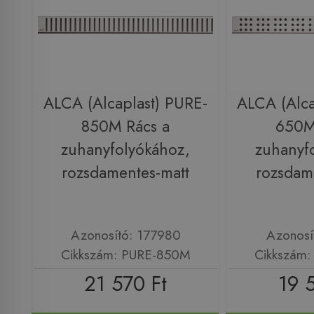
ALCA (Alcaplast) PURE-
ALCA (Alca
850M Rács a
650M
zuhanyfolyókához,
zuhanyf
rozsdamentes-matt
rozsdam
Azonosító: 177980
Azonosí
Cikkszám: PURE-850M
Cikkszám
21 570 Ft
19 