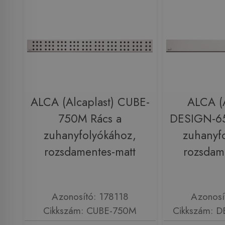
ALCA (Alcaplast) CUBE-
ALCA (A
750M Rács a
DESIGN-6
zuhanyfolyókához,
zuhanyf
rozsdamentes-matt
rozsdam
Azonosító: 178118
Azonosí
Cikkszám: CUBE-750M
Cikkszám: 