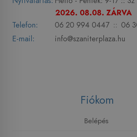
Nyitvatartás:
Hétfő - Péntek: 9-17 :: S
2026. 08.08. ZÁRVA
Telefon:
06 20 994 0447
::
06 3
E-mail:
info@szaniterplaza.hu
Fiókom
Belépés