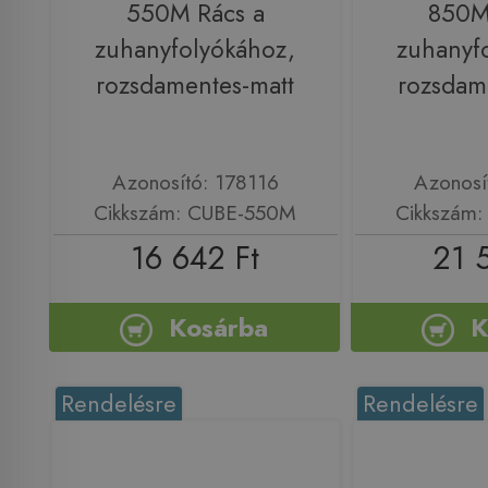
550M Rács a
850M
zuhanyfolyókához,
zuhanyf
rozsdamentes-matt
rozsdam
Azonosító: 178116
Azonosí
Cikkszám: CUBE-550M
Cikkszám
16 642 Ft
21 
Kosárba
K
Rendelésre
Rendelésre