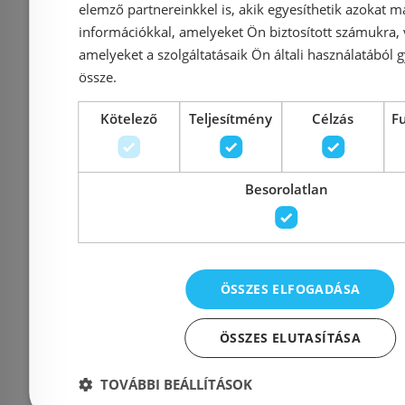
Azonosító: 126663
Azonosí
elemző partnereinkkel is, akik egyesíthetik azokat m
Cikkszám: 9010.88.83
Cikkszám:
információkkal, amelyeket Ön biztosított számukra,
amelyeket a szolgáltatásaik Ön általi használatából g
23 492 Ft
26 695 Ft
26 226 Ft
össze.
Kosárba
K
Kötelező
Teljesítmény
Célzás
F
Rendelésre
-12%
Rendelésre
Besorolatlan
ÖSSZES ELFOGADÁSA
ÖSSZES ELUTASÍTÁSA
TOVÁBBI BEÁLLÍTÁSOK
Aco Comfort
Aco 