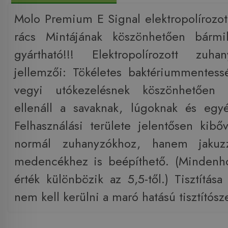
Molo Premium E Signal elektropolírozot
rács Mintájának köszönhetően bármi
gyártható!!! Elektropolírozott zuha
jellemzői: Tökéletes baktériummentess
vegyi utókezelésnek köszönhetően 
ellenáll a savaknak, lúgoknak és egy
Felhasználási területe jelentősen kib
normál zuhanyzókhoz, hanem jakuzz
medencékhez is beépíthető. (Mindenho
érték különbözik az 5,5-től.) Tisztítás
nem kell kerülni a maró hatású tisztítósz