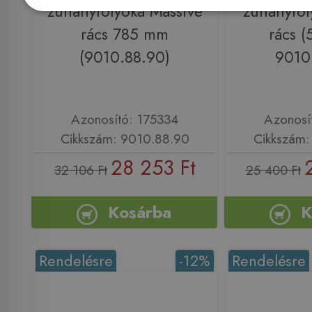
zuhanyfolyóka Massive
zuhanyfol
rács 785 mm
rács 
(9010.88.90)
9010
Azonosító: 175334
Azonosí
Cikkszám: 9010.88.90
Cikkszám:
28 253 Ft
32 106 Ft
25 400 Ft
Kosárba
K
Rendelésre
-12%
Rendelésre