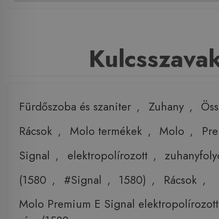
Kulcsszava
Fürdőszoba és szaniter
,
Zuhany
,
Öss
Rácsok
,
Molo termékek
,
Molo
,
Pr
Signal
,
elektropolírozott
,
zuhanyfoly
(1580
,
#Signal
,
1580)
,
Rácsok
,
Molo Premium E Signal elektropolírozot