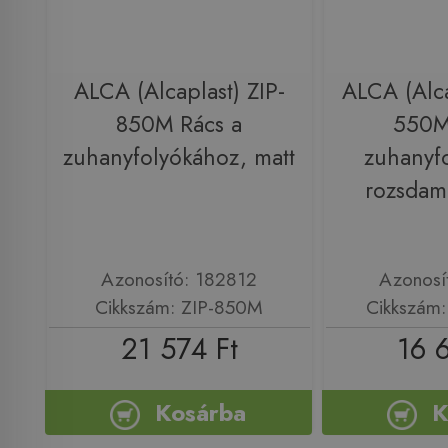
ALCA (Alcaplast) ZIP-
ALCA (Alca
850M Rács a
550M
zuhanyfolyókához, matt
zuhanyf
rozsdam
Azonosító: 182812
Azonosí
Cikkszám: ZIP-850M
Cikkszám
21 574 Ft
16 
Kosárba
K