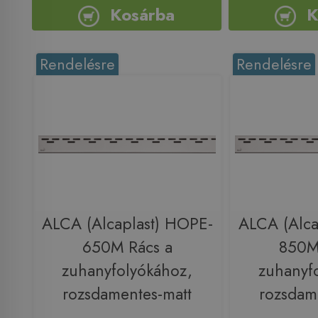
Kosárba
K
Rendelésre
Rendelésre
ALCA (Alcaplast) HOPE-
ALCA (Alca
650M Rács a
850M
zuhanyfolyókához,
zuhanyf
rozsdamentes-matt
rozsdam