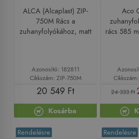
ALCA (Alcaplast) ZIP-
Aco 
750M Rács a
zuhanyfo
zuhanyfolyókához, matt
rács 585 
Azonosító: 182811
Azonosí
Cikkszám: ZIP-750M
Cikkszám:
20 549 Ft
24 333 Ft
Kosárba
K
Rendelésre
Rendelésre