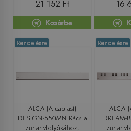
21 152 Ft
16 
Kosárba
K
Rendelésre
Rendelésre
ALCA (Alcaplast)
ALCA (A
DESIGN-550MN Rács a
DREAM-8
zuhanyfolyókához,
zuhanyf