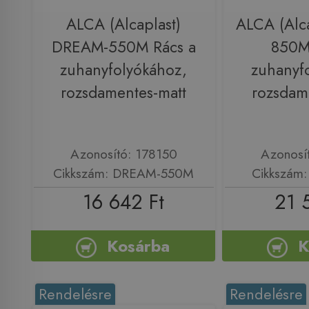
ALCA (Alcaplast)
ALCA (Alca
DREAM-550M Rács a
850M
zuhanyfolyókához,
zuhanyf
rozsdamentes-matt
rozsdam
Azonosító: 178150
Azonosí
Cikkszám: DREAM-550M
Cikkszám
16 642 Ft
21 
Kosárba
K
Rendelésre
Rendelésre