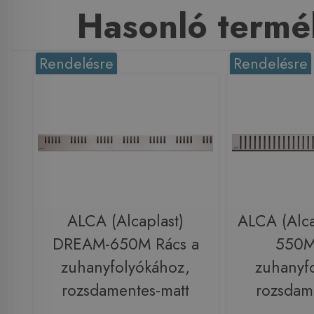
Hasonló termé
Rendelésre
Rendelésre
ALCA (Alcaplast)
ALCA (Alca
DREAM-650M Rács a
550M
zuhanyfolyókához,
zuhanyf
rozsdamentes-matt
rozsdam