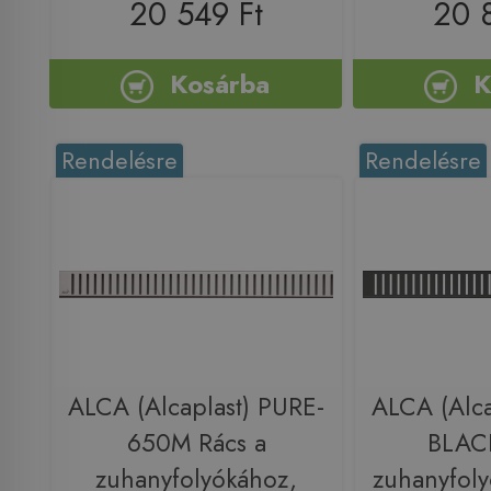
20 549 Ft
20 
Kosárba
K
Rendelésre
Rendelésre
ALCA (Alcaplast) PURE-
ALCA (Alca
650M Rács a
BLACK
zuhanyfolyókához,
zuhanyfoly