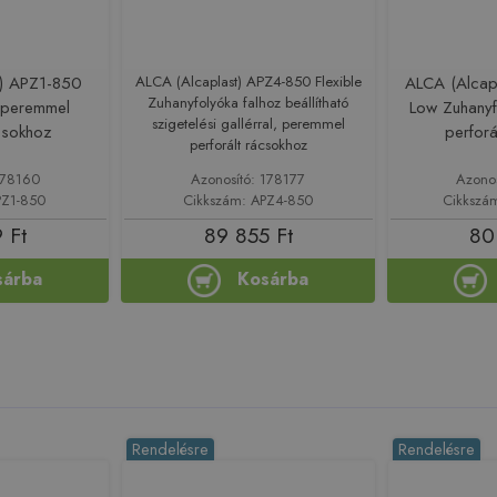
t) APZ1-850
ALCA (Alcaplast) APZ4-850 Flexible
ALCA (Alcap
Zuhanyfolyóka falhoz beállítható
 peremmel
Low Zuhany
szigetelési gallérral, peremmel
ácsokhoz
perforá
perforált rácsokhoz
178160
Azonosító: 178177
Azono
PZ1-850
Cikkszám: APZ4-850
Cikkszá
 Ft
89 855 Ft
80
sárba
Kosárba
Rendelésre
Rendelésre