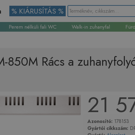
a
% KIÁRUSÍTÁS %
Perem nélküli fali WC
Walk-in zuhanyfal
Fürd
Gránit mosogató
-850M Rács a zuhanyfolyó
21 5
Azonosító:
178153
Gyártói cikkszám:
DR