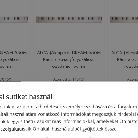
) DREAM-550M
ALCA (Alcaplast) DREAM-650M
ALCA (Alcap
olyókához,
Rács a zuhanyfolyókához,
Rács a zu
es-matt
rozsdamentes-matt
rozsda
178150
Azonosító: 178151
Azono
EAM-550M
Cikkszám: DREAM-650M
Cikkszá
 Ft
19 500 Ft
20
l sütiket használ
lunk a tartalom, a hirdetések személyre szabására és a forgalom
sárba
Kosárba
tali használatára vonatkozó információkat megosztjuk hirdetési
, akik egyesíthetik azokat más információkkal, amelyeket Ön bizto
Rendelésre
Rendelésre
szolgáltatásaik Ön általi használatából gyűjtöttek össze.