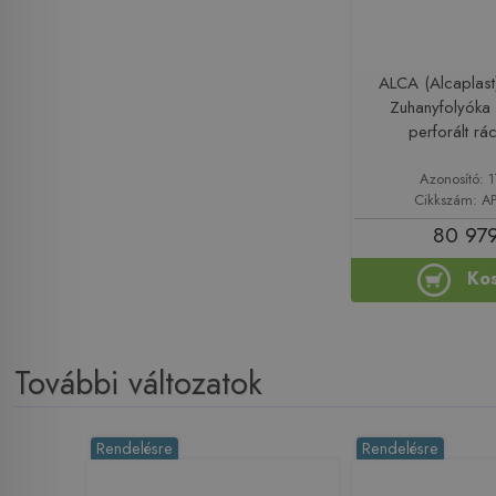
ALCA (Alcaplas
Zuhanyfolyóka
perforált r
Azonosító: 
Cikkszám: A
80 979
Ko
További változatok
Rendelésre
Rendelésre