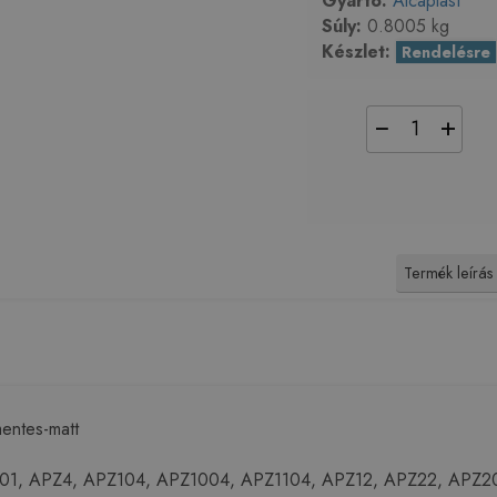
Gyártó:
Alcaplast
Súly:
0.8005 kg
Készlet:
Rendelésre
−
+
Termék leírás
entes-matt
101, APZ4, APZ104, APZ1004, APZ1104, APZ12, APZ22, APZ2