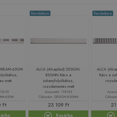
Rendelésre
Rendelésre
) DREAM-650M
ALCA (Alcaplast) DESIGN-
ALCA (Alca
olyókához,
850MN Rács a
Rács a zu
es-matt
zuhanyfolyókához,
rozsda
rozsdamentes-matt
178151
Azonosító: 178193
Azono
EAM-650M
Cikkszám: DESIGN-850MN
Cikkszá
 Ft
23 109 Ft
21
sárba
Kosárba