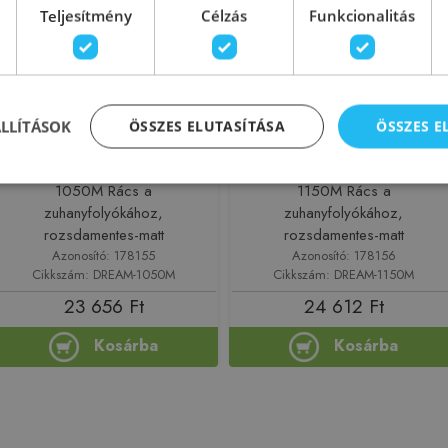
Teljesítmény
Célzás
Funkcionalitás
ÁLLÍTÁSOK
ÖSSZES ELUTASÍTÁSA
ÖSSZES 
ALCA (Alcaplast) DREAM-
ALCA (Alcaplast) DREAM-
1050M Rács a
1150M Rács a
zuhanyfolyókához,
zuhanyfolyókához,
rozsdamentes-matt
rozsdamentes-matt
Azonosító: 178155
Azonosító: 178156
Cikkszám: DREAM-1050M
Cikkszám: DREAM-1150M
23 656 Ft
24 612 Ft
Kosárba
Kosárba