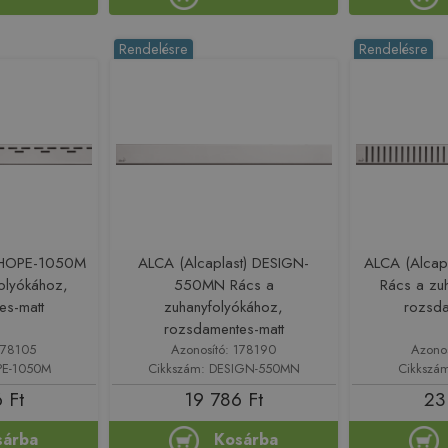
Rendelésre
Rendelésre
) HOPE-1050M
ALCA (Alcaplast) DESIGN-
ALCA (Alcap
olyókához,
550MN Rács a
Rács a zu
es-matt
zuhanyfolyókához,
rozsda
rozsdamentes-matt
178105
Azonosító: 178190
Azono
PE-1050M
Cikkszám: DESIGN-550MN
Cikkszá
 Ft
19 786 Ft
23
sárba
Kosárba