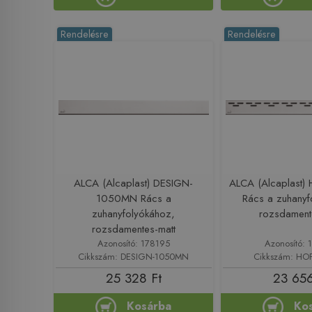
Rendelésre
Rendelésre
ALCA (Alcaplast) DESIGN-
ALCA (Alcaplast
1050MN Rács a
Rács a zuhanyf
zuhanyfolyókához,
rozsdament
rozsdamentes-matt
Azonosító: 178195
Azonosító: 
Cikkszám: DESIGN-1050MN
Cikkszám: HO
25 328 Ft
23 656
Kosárba
Ko