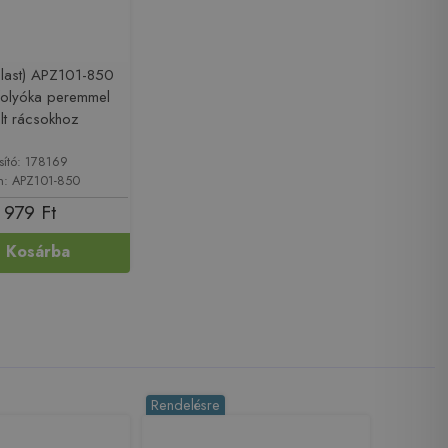
last) APZ101-850
folyóka peremmel
lt rácsokhoz
sító: 178169
m: APZ101-850
 979 Ft
Kosárba
Rendelésre