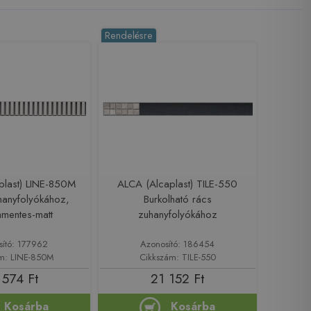
Rendelésre
plast) LINE-850M
ALCA (Alcaplast) TILE-550
hanyfolyókához,
Burkolható rács
mentes-matt
zuhanyfolyókához
sító: 177962
Azonosító: 186454
m: LINE-850M
Cikkszám: TILE-550
 574 Ft
21 152 Ft
Kosárba
Kosárba