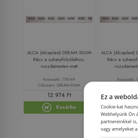
ALCA (Alcaplast) DREAM-300M
ALCA (Alcaplast
Rács a zuhanyfolyókához,
Rács a zuhanyf
rozsdamentes-matt
rozsdament
Azonosító: 178149
Azonosító: 
Cikkszám: DREAM-300M
Cikkszám: DR
12 974 Ft
16 642
Ez a webolda
Cookie-kat haszná
Kosárba
Ko
Webhelyünk Ön ál
partnereinkkel is
vagy amelyeket a 