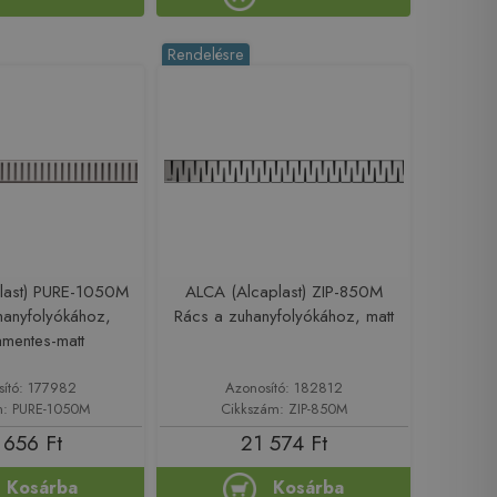
Rendelésre
last) PURE-1050M
ALCA (Alcaplast) ZIP-850M
hanyfolyókához,
Rács a zuhanyfolyókához, matt
mentes-matt
sító: 177982
Azonosító: 182812
m: PURE-1050M
Cikkszám: ZIP-850M
 656 Ft
21 574 Ft
Kosárba
Kosárba