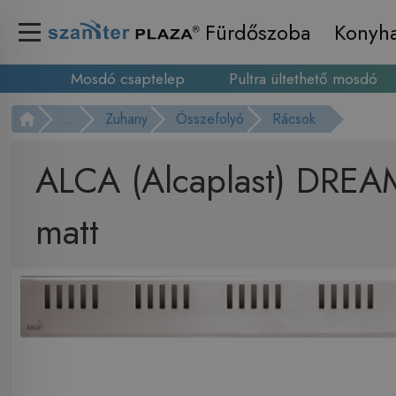
Fürdőszoba
Konyh
Mosdó csaptelep
Pultra ültethető mosdó
...
Zuhany
Összefolyó
Rácsok
ALCA (Alcaplast) DREAM
matt