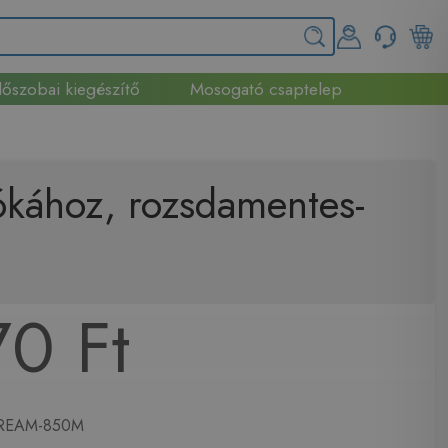
őszobai kiegészítő
Mosogató csaptelep
kához, rozsdamentes-
70 Ft
EAM-850M