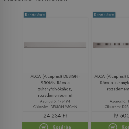
Rendelésre
Rendelésre
ALCA (Alcaplast) DESIGN-
ALCA (Alcaplast
950MN Rács a
Rács a zuhanyf
zuhanyfolyókához,
rozsdament
rozsdamentes-matt
Azonosító: 178194
Azonosító: 
Cikkszám: DESIGN-950MN
Cikkszám: DR
24 234 Ft
19 500
Kosárba
Ko