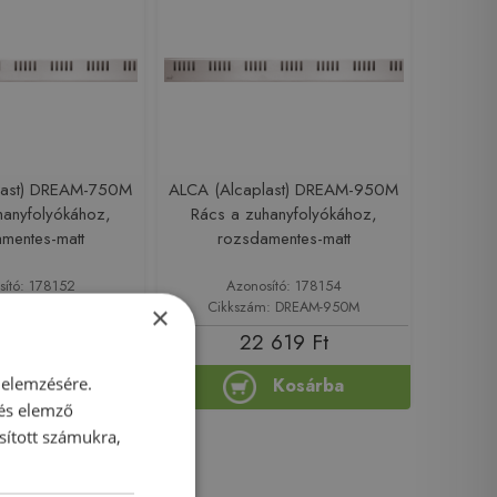
last) DREAM-750M
ALCA (Alcaplast) DREAM-950M
hanyfolyókához,
Rács a zuhanyfolyókához,
mentes-matt
rozsdamentes-matt
sító: 178152
Azonosító: 178154
m: DREAM-750M
Cikkszám: DREAM-950M
×
 549 Ft
22 619 Ft
 elemzésére.
Kosárba
Kosárba
 és elemző
sított számukra,