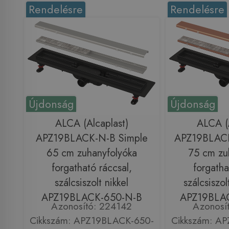
Rendelésre
Rendelésre
Újdonság
Újdonság
ALCA (Alcaplast)
ALCA (A
APZ19BLACK-N-B Simple
APZ19BLACK
65 cm zuhanyfolyóka
75 cm zu
forgatható ráccsal,
forgatha
szálcsiszolt nikkel
szálcsiszol
APZ19BLACK-650-N-B
APZ19BLA
Azonosító: 224142
Azonosí
Cikkszám: APZ19BLACK-650-
Cikkszám: A