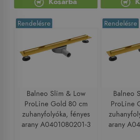
Kosárba
K
Rendelésre
Rendelésre
Balneo Slim & Low
Balneo 
ProLine Gold 80 cm
ProLine 
zuhanyfolyóka, fényes
zuhanyfol
arany A0401080201-3
arany A0