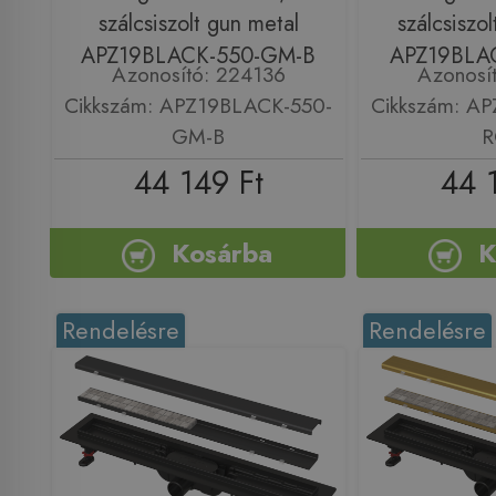
szálcsiszolt gun metal
szálcsiszol
APZ19BLACK-550-GM-B
APZ19BLA
Azonosító: 224136
Azonosí
Cikkszám: APZ19BLACK-550-
Cikkszám: A
GM-B
R
44 149 Ft
44 
Kosárba
K
Rendelésre
Rendelésre