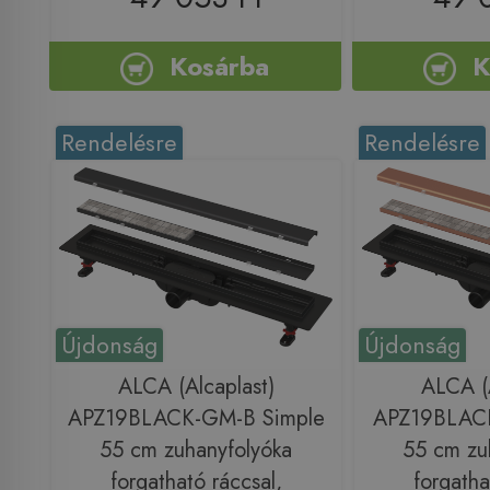
Kosárba
K
Rendelésre
Rendelésre
Újdonság
Újdonság
ALCA (Alcaplast)
ALCA (A
APZ19BLACK-GM-B Simple
APZ19BLACK
55 cm zuhanyfolyóka
55 cm zu
forgatható ráccsal,
forgatha