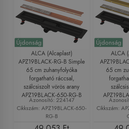
Újdonság
Újdonság
ALCA (Alcaplast)
ALCA (A
APZ19BLACK-RG-B Simple
APZ19BLAC
65 cm zuhanyfolyóka
65 cm zu
forgatható ráccsal,
forgatha
szálcsiszolt vörös arany
szálcsi
APZ19BLACK-650-RG-B
APZ19BLA
Azonosító: 224147
Azonosí
Cikkszám: APZ19BLACK-650-
Cikkszám: A
RG-B
49 053 Ft
49 