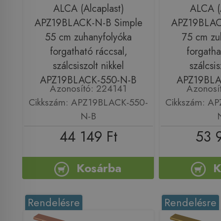
ALCA (Alcaplast)
ALCA (A
APZ19BLACK-N-B Simple
APZ19BLAC
55 cm zuhanyfolyóka
75 cm zu
forgatható ráccsal,
forgatha
szálcsiszolt nikkel
szálcsis
APZ19BLACK-550-N-B
APZ19BLA
Azonosító: 224141
Azonosí
Cikkszám: APZ19BLACK-550-
Cikkszám: A
N-B
44 149 Ft
53 
Kosárba
K
Rendelésre
Rendelésre