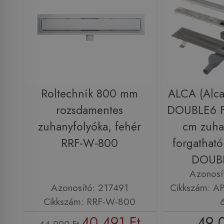
Roltechnik 800 mm
ALCA (Alca
rozsdamentes
DOUBLE6 F
zuhanyfolyóka, fehér
cm zuha
RRF-W-800
forgatható
DOUB
Azonosí
Azonosító: 217491
Cikkszám: A
Cikkszám: RRF-W-800
40 491 Ft
49 