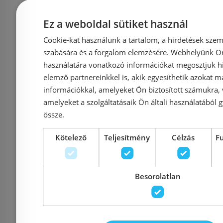
Ez a weboldal sütiket használ
Vicario zuhanyfolyóka
Rolt
Cookie-kat használunk a tartalom, a hirdetések szem
KRÓM színű ráccsal (DP-
zuhanyfol
szabására és a forgalom elemzésére. Webhelyünk Ön 
használatára vonatkozó információkat megosztjuk hi
400-DS1)
elemző partnereinkkel is, akik egyesíthetik azokat m
információkkal, amelyeket Ön biztosított számukra,
amelyeket a szolgáltatásaik Ön általi használatából g
össze.
Azonosító: 168940
Azonosí
Kötelező
Teljesítmény
Célzás
F
Cikkszám: DP-400-DS1
Cikkszám
49 504 Ft
54 700 Ft
Besorolatlan
Kosárba
K