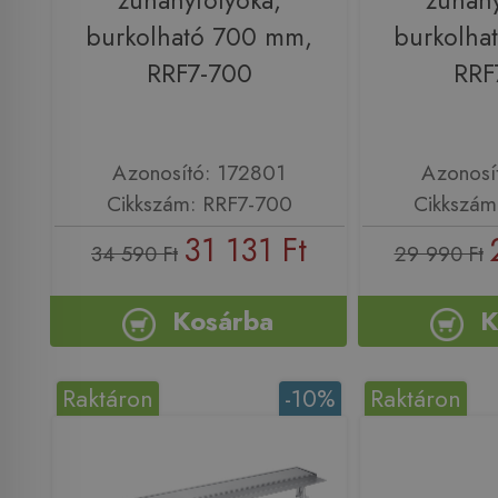
zuhanyfolyóka,
zuhany
burkolható 700 mm,
burkolha
RRF7-700
RRF
Azonosító: 172801
Azonosí
Cikkszám: RRF7-700
Cikkszám
31 131 Ft
34 590 Ft
29 990 Ft
Kosárba
K
Raktáron
-10%
Raktáron