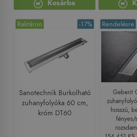
Kosárba
K
Raktáron
-17%
Rendelésre
Sanotechnik Burkolható
Geberit 
zuhanyfoly
zuhanyfolyóka 60 cm,
hosszú, be
króm DT60
fényes/s
rozsdam
154.451.KS.