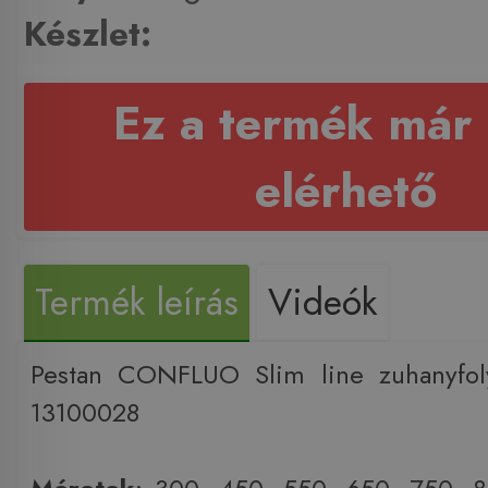
Készlet:
Ez a termék már
elérhető
Termék leírás
Videók
Pestan CONFLUO Slim line zuhanyfo
13100028