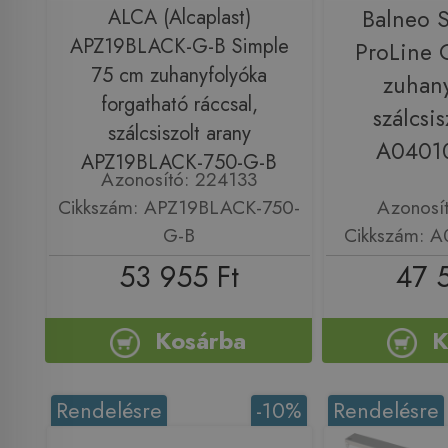
ALCA (Alcaplast)
Balneo 
APZ19BLACK-G-B Simple
ProLine 
75 cm zuhanyfolyóka
zuhany
forgatható ráccsal,
szálcsis
szálcsiszolt arany
A0401
APZ19BLACK-750-G-B
Azonosító: 224133
Cikkszám: APZ19BLACK-750-
Azonosí
G-B
Cikkszám: 
53 955 Ft
47 
Kosárba
K
Rendelésre
-10%
Rendelésre