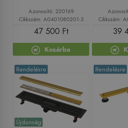
Azonosító: 220169
Azonosí
Cikkszám: A0401080201-3
Cikkszám: 
47 500 Ft
39 
Kosárba
K
Rendelésre
Rendelésre
Újdonság