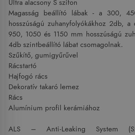
Ultra alacsony S szifon
Magasság beállító lábak - a 300, 
hosszúságú zuhanyfolyókákhoz 2db, a 
950, 1050 és 1150 mm hosszúságú zuh
4db szintbeállító lábat csomagolnak.
Szűkítő, gumigyűrűvel
Rácstartó
Hajfogó rács
Dekoratív takaró lemez
Rács
Alumínium profil kerámiához
ALS – Anti-Leaking System (Szi