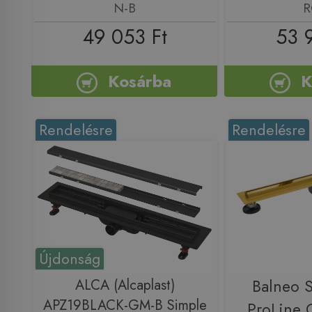
N-B
R
49 053 Ft
53 
Kosárba
K
Rendelésre
Rendelésre
Újdonság
ALCA (Alcaplast)
Balneo 
APZ19BLACK-GM-B Simple
ProLine 