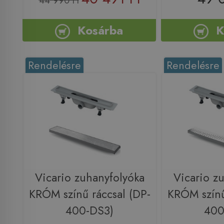
44 990 Ft
Kosárba
K
Rendelésre
Rendelésre
Vicario zuhanyfolyóka
Vicario z
KRÓM színű ráccsal (DP-
KRÓM színű
400-DS3)
400