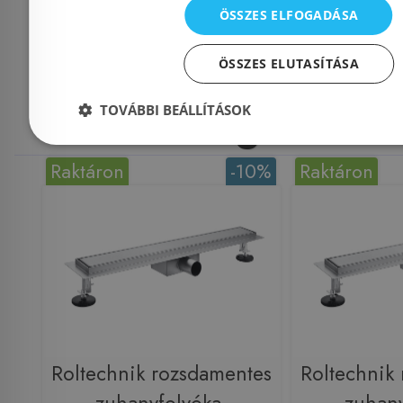
ÖSSZES ELFOGADÁSA
Mások ezeket
ÖSSZES ELUTASÍTÁSA
megnézték
TOVÁBBI BEÁLLÍTÁSOK
Raktáron
-10%
Raktáron
Roltechnik rozsdamentes
Roltechnik