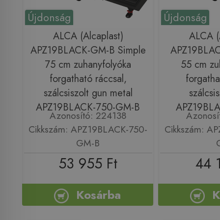
Újdonság
Újdonság
ALCA (Alcaplast)
ALCA (A
APZ19BLACK-GM-B Simple
APZ19BLAC
75 cm zuhanyfolyóka
55 cm zu
forgatható ráccsal,
forgatha
szálcsiszolt gun metal
szálcsi
APZ19BLACK-750-GM-B
APZ19BLA
Azonosító: 224138
Azonosí
Cikkszám: APZ19BLACK-750-
Cikkszám: A
GM-B
53 955 Ft
44 
Kosárba
K