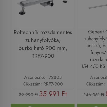
Roltechnik rozsdamentes
Geberit 
zuhanyfoly
zuhanyfolyóka,
hosszú, be
burkolható 900 mm,
fényes/s
RRF7-900
rozsdam
154.450.KS.
Azonosító: 172803
Azonosí
Cikkszám: RRF7-900
Cikkszám: 
35 991 Ft
39 990 Ft
146 061 Ft