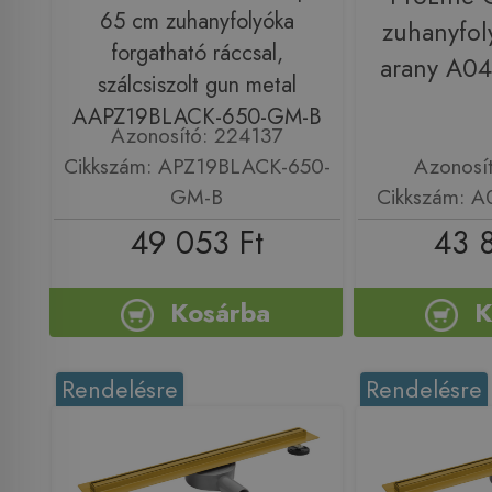
65 cm zuhanyfolyóka
zuhanyfol
forgatható ráccsal,
arany A0
szálcsiszolt gun metal
AAPZ19BLACK-650-GM-B
Azonosító: 224137
Cikkszám: APZ19BLACK-650-
Azonosí
GM-B
Cikkszám: 
49 053 Ft
43 
Kosárba
K
Rendelésre
Rendelésre