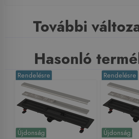
További változ
Hasonló termé
Rendelésre
Rendelésre
Újdonság
Újdonság