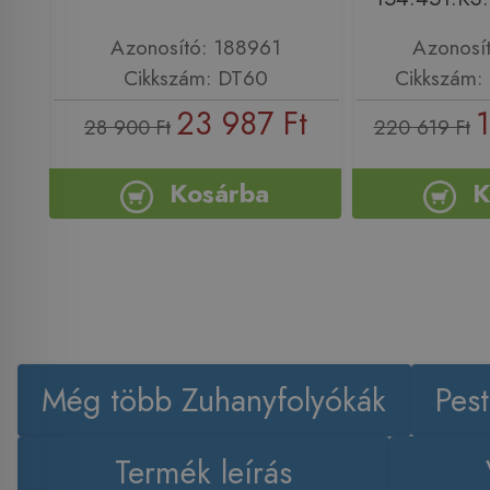
Azonosító: 188961
Azonosí
Cikkszám: DT60
Cikkszám: 
23 987 Ft
28 900 Ft
220 619 Ft
Kosárba
K
Még több Zuhanyfolyókák
Pes
Termék leírás