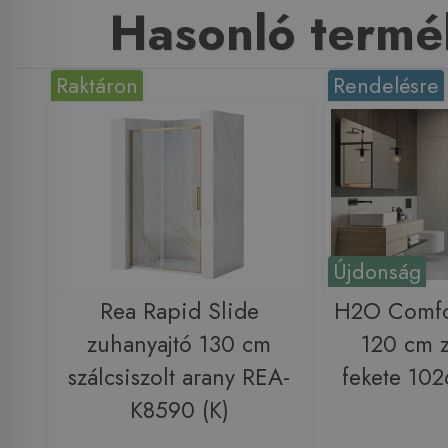
Hasonló termé
Raktáron
Rendelésre
Újdonság
Rea Rapid Slide
H2O Comfo
zuhanyajtó 130 cm
120 cm z
szálcsiszolt arany REA-
fekete 10
K8590 (K)