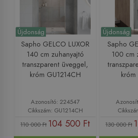
Újdonság
Újdonság
Sapho GELCO LUXOR
Sapho GE
140 cm zuhanyajtó
100 cm 
transzparent üveggel,
transzpar
króm GU1214CH
króm
Azonosító: 224547
Azonosí
Cikkszám: GU1214CH
Cikkszá
104 500 Ft
1
110 000 Ft
130 000 Ft