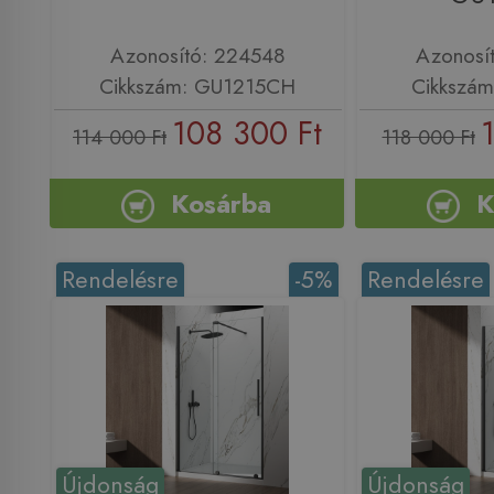
Azonosító: 224548
Azonosí
Cikkszám: GU1215CH
Cikkszá
108 300 Ft
114 000 Ft
118 000 Ft
Kosárba
K
Rendelésre
-5%
Rendelésre
Újdonság
Újdonság