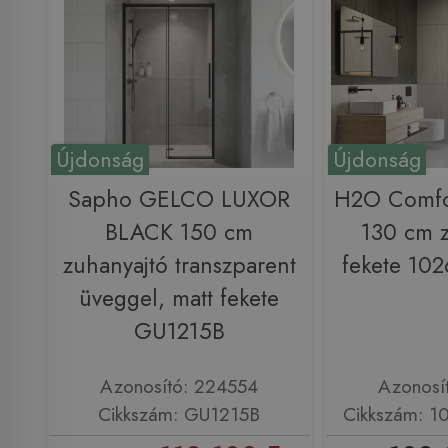
Újdonság
Újdonság
Sapho GELCO LUXOR
H2O Comfo
BLACK 150 cm
130 cm z
zuhanyajtó transzparent
fekete 10
üveggel, matt fekete
GU1215B
Azonosító: 224554
Azonosí
Cikkszám: GU1215B
Cikkszám: 1