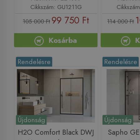
Cikkszám: GU1211G
Cikkszá
99 750 Ft
1
105 000 Ft
114 000 Ft
Kosárba
K
Rendelésre
Rendelésre
Újdonság
Újdonság
H2O Comfort Black DWJ
Sapho G