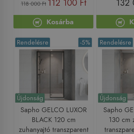
112 100 Ft
132 
118 000 Ft
Kosárba
K
Rendelésre
-5%
Rendelésre
Újdonság
Újdonság
Sapho GELCO LUXOR
Sapho G
BLACK 120 cm
130 cm 
zuhanyajtó transzparent
transzpar