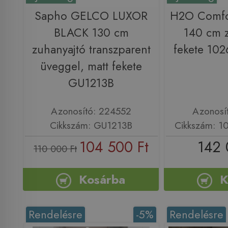
Sapho GELCO LUXOR
H2O Comfo
BLACK 130 cm
140 cm z
zuhanyajtó transzparent
fekete 10
üveggel, matt fekete
GU1213B
Azonosító: 224552
Azonosí
Cikkszám: GU1213B
Cikkszám: 1
104 500 Ft
142 
110 000 Ft
Kosárba
K
Rendelésre
-5%
Rendelésre