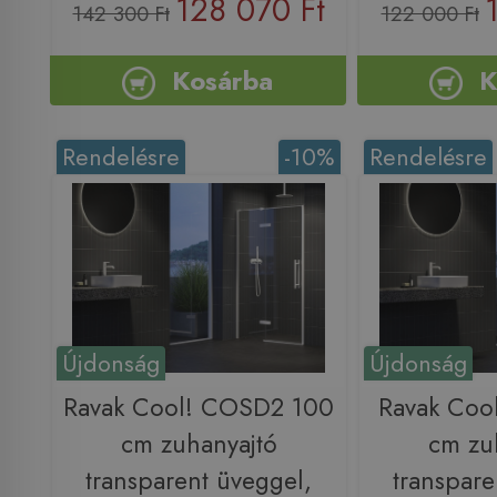
128 070 Ft
142 300 Ft
122 000 Ft
Kosárba
K
Rendelésre
-10%
Rendelésre
Újdonság
Újdonság
Ravak Cool! COSD2 100
Ravak Coo
cm zuhanyajtó
cm zu
transparent üveggel,
transpare