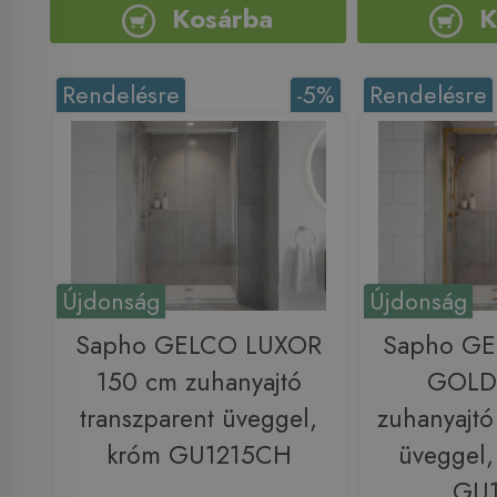
Kosárba
K
Rendelésre
-5%
Rendelésre
Újdonság
Újdonság
Sapho GELCO LUXOR
Sapho G
150 cm zuhanyajtó
GOLD
transzparent üveggel,
zuhanyajtó
króm GU1215CH
üveggel,
GU