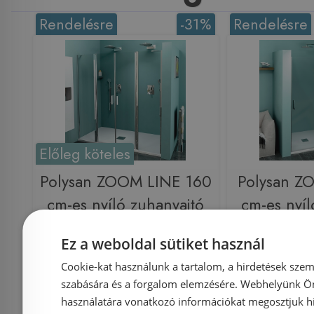
Rendelésre
-31%
Rendelésre
Előleg köteles
Polysan ZOOM LINE 160
Polysan Z
cm-es nyíló zuhanyajtó
cm-es nyíl
(ZL1416)
(ZL
Ez a weboldal sütiket használ
Cookie-kat használunk a tartalom, a hirdetések szem
szabására és a forgalom elemzésére. Webhelyünk Ön 
használatára vonatkozó információkat megosztjuk hi
Azonosító: 160748
Azonosí