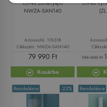
cm-es zuhanyajtó
cm-es nyíl
NWZA-SAN140
(ZL
Azonosító: 176318
Azonosí
Cikkszám: NWZA-SAN140
Cikkszá
79 990 Ft
196 000 Ft
Kosárba
K
Rendelésre
-23%
Rendelésre