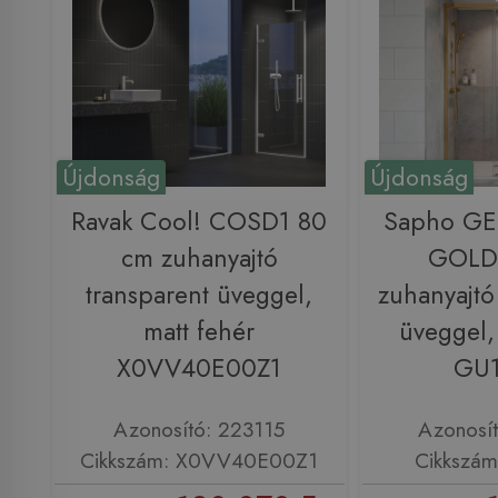
Újdonság
Újdonság
Ravak Cool! COSD1 80
Sapho G
cm zuhanyajtó
GOLD
transparent üveggel,
zuhanyajtó
matt fehér
üveggel,
X0VV40E00Z1
GU
Azonosító: 223115
Azonosí
Cikkszám: X0VV40E00Z1
Cikkszá