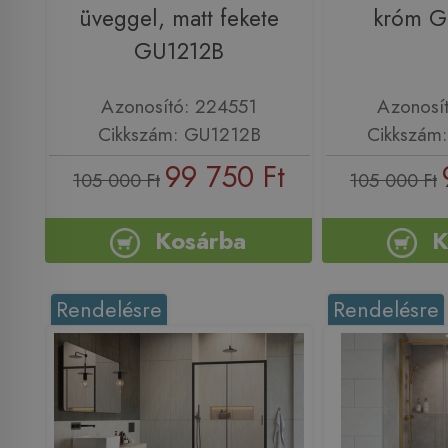
üveggel, matt fekete
króm 
GU1212B
Azonosító: 224551
Azonosí
Cikkszám: GU1212B
Cikkszám
99 750 Ft
105 000 Ft
105 000 Ft
Kosárba
K
Rendelésre
Rendelésre