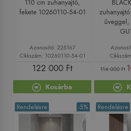
110 cm zuhanyajtó,
BLACK
fekete 10260110-54-01
zuhanyajtó
üveggel, 
GU
Azonosító: 225167
Azonosí
Cikkszám: 10260110-54-01
Cikkszá
122 000 Ft
1
114 000 Ft
Kosárba
K
Rendelésre
-5%
Rendelésre