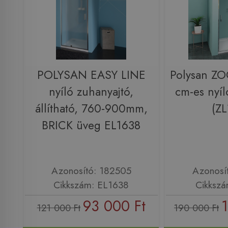
POLYSAN EASY LINE
Polysan Z
nyíló zuhanyajtó,
cm-es nyíl
állítható, 760-900mm,
(ZL
BRICK üveg EL1638
Azonosító: 182505
Azonosí
Cikkszám: EL1638
Cikkszá
93 000 Ft
121 000 Ft
190 000 Ft