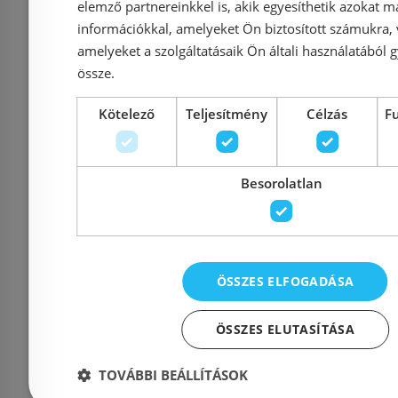
elemző partnereinkkel is, akik egyesíthetik azokat m
Cikkszám: ZL1416
Cikkszá
információkkal, amelyeket Ön biztosított számukra,
amelyeket a szolgáltatásaik Ön általi használatából g
174 000 Ft
253 000 Ft
131 000 Ft
össze.
Kosárba
K
Kötelező
Teljesítmény
Célzás
F
Rendelésre
Rendelésre
Besorolatlan
ÖSSZES ELFOGADÁSA
ÖSSZES ELUTASÍTÁSA
TOVÁBBI BEÁLLÍTÁSOK
Niwell SANDRA 140
Polysan Z