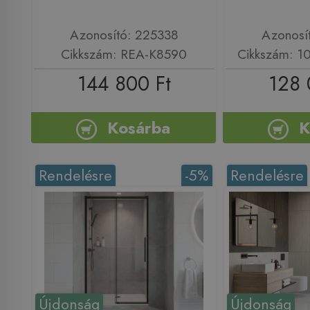
Azonosító: 225338
Azonosí
Cikkszám: REA-K8590
Cikkszám: 1
144 800 Ft
128 
Kosárba
K
Rendelésre
-5%
Rendelésre
Újdonság
Újdonság