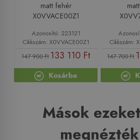
matt fehér
matt
X0VVACE00Z1
X0VV
Azonosító: 223121
Azonosí
Cikkszám: X0VVACE00Z1
Cikkszám:
133 110 Ft
1
147 900 Ft
147 700 Ft
Kosárba
K
Mások ezeket
megnézték