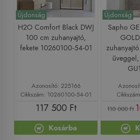
Újdonság
Újdonság
H2O Comfort Black DWJ
Sapho G
100 cm zuhanyajtó,
GOLD
fekete 10260100-54-01
zuhanyajtó
üveggel,
GU
Azonosító: 225166
Azonosí
Cikkszám: 10260100-54-01
Cikkszá
117 500 Ft
1
110 000 Ft
Kosárba
K