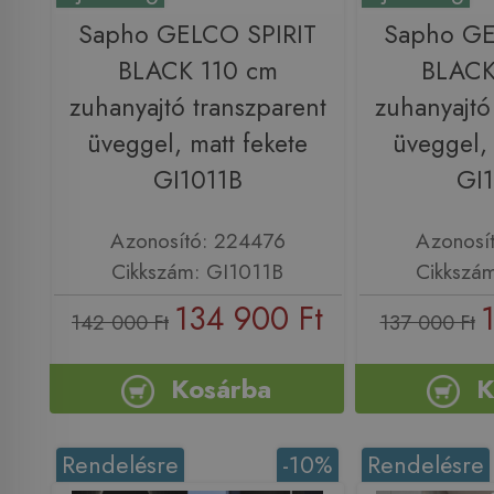
Sapho GELCO SPIRIT
Sapho GE
BLACK 110 cm
BLACK
zuhanyajtó transzparent
zuhanyajtó
üveggel, matt fekete
üveggel, 
GI1011B
GI
Azonosító: 224476
Azonosí
Cikkszám: GI1011B
Cikkszá
134 900 Ft
142 000 Ft
137 000 Ft
Kosárba
K
Rendelésre
-10%
Rendelésre