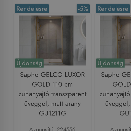
Rendelésre
-5%
Rendelésre
Újdonság
Újdonság
Sapho GELCO LUXOR
Sapho G
GOLD 110 cm
GOLD
zuhanyajtó transzparent
zuhanyajtó
üveggel, matt arany
üveggel,
GU1211G
GU
Azonosító: 224556
Azonosí