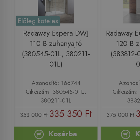
Előleg köteles
Radaway Espera DWJ
Radaway E
110 B zuhanyajtó
120 B z
(380545-01L, 380211-
(383812-
01L)
0
Azonosító: 166744
Azonosí
Cikkszám: 380545-01L,
Cikkszám:
380211-01L
3832
335 350 Ft
3
353 000 Ft
375 000 Ft
Kosárba
K