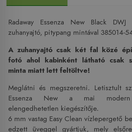
Radaway Essenza New Black DWJ 
zuhanyajtó, pitypang mintával 385014-5
A zuhanyajtó csak két fal közé épí
fotó ahol kabinként látható csak s
minta miatt lett feltöltve!
Meglátni és megszeretni. Letisztult sz
Essenza New a mai modern f
elengedhetetlen kiegészítője.
6 mm vastag Easy Clean vízlepergető bev
edzett üveggel gyártjuk, mely első