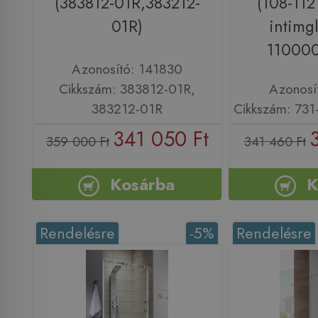
(383812-01R,383212-
(108-112
01R)
intimgl
110000
Azonosító: 141830
Cikkszám: 383812-01R,
Azonosí
383212-01R
Cikkszám: 73
341 050 Ft
359 000 Ft
341 460 Ft
Kosárba
K
Rendelésre
-5%
Rendelésre