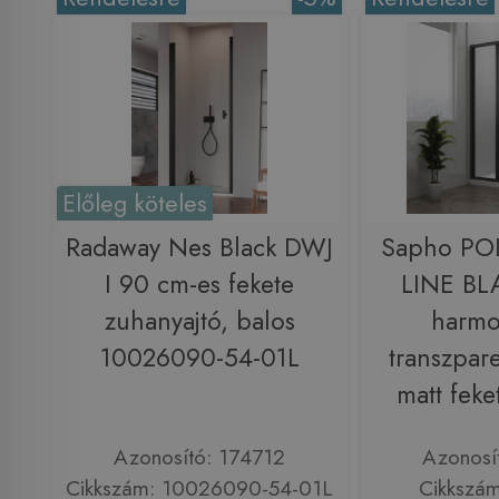
Előleg köteles
Radaway Nes Black DWJ
Sapho PO
I 90 cm-es fekete
LINE BL
zuhanyajtó, balos
harmo
10026090-54-01L
transzpar
matt fek
Azonosító: 174712
Azonosí
Cikkszám: 10026090-54-01L
Cikkszá