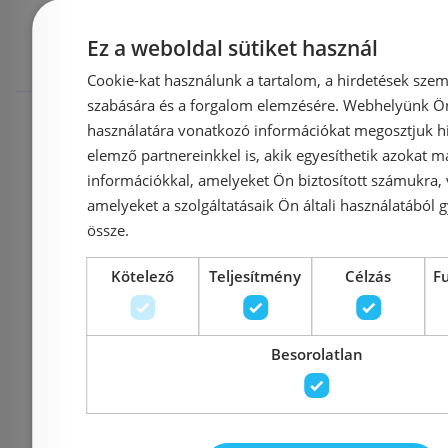
megnézték
Ez a weboldal sütiket használ
Cookie-kat használunk a tartalom, a hirdetések szem
Raktáron
-38%
Rendelésre
szabására és a forgalom elemzésére. Webhelyünk Ön 
használatára vonatkozó információkat megosztjuk hi
elemző partnereinkkel is, akik egyesíthetik azokat m
információkkal, amelyeket Ön biztosított számukra,
amelyeket a szolgáltatásaik Ön általi használatából g
össze.
Kifutó termék
Kötelező
Teljesítmény
Célzás
F
Még 1 db ezen az áron!
Radaway Fuenta New DWJS
Sanotech
Besorolatlan
140 B zuhanyajtó és
BLACK tol
zuhanyfalal komplett szett
G
(384033-01-01L,384090-