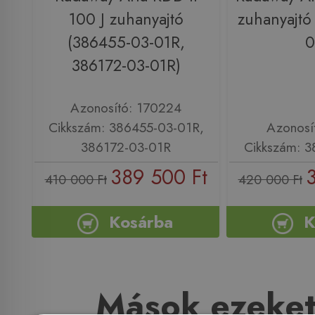
100 J zuhanyajtó
zuhanyajtó
(386455-03-01R,
0
386172-03-01R)
Azonosító: 170224
Cikkszám: 386455-03-01R,
Azonosí
386172-03-01R
Cikkszám: 
389 500 Ft
410 000 Ft
420 000 Ft
Kosárba
K
Mások ezeket