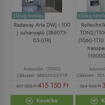
Előleg köteles
Előleg kötel
Radaway Arta DWJ I 100
Roltechni
J zuhanyajtó (386073-
TDN2/1100
03-01R)
(1060-1110 
transpa
110000
Azonosító: 170203
Azonosí
Cikkszám: 386073-03-01R
Cikkszám: 72
415 150 Ft
437 000 Ft
364 960 Ft
Kosárba
K