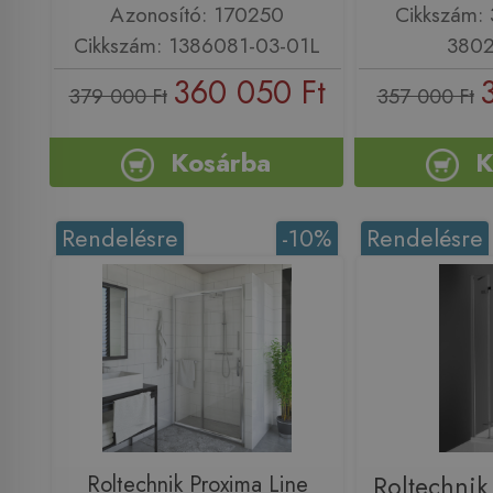
Azonosító: 170250
Cikkszám:
Cikkszám: 1386081-03-01L
3802
360 050 Ft
379 000 Ft
357 000 Ft
Kosárba
K
Rendelésre
-10%
Rendelésre
Roltechnik Proxima Line
Roltechnik