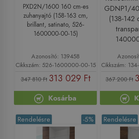
PXD2N/1600 160 cm-es
GDNP1/400
zuhanyajtó (158-163 cm,
(138-142 c
brillant, satinato, 526-
transpa
1600000-00-15)
140000
Azonosító: 139458
Azonosí
Cikkszám: 526-1600000-00-15
Cikkszám: 13
313 029 Ft
3
347 810 Ft
367 200 Ft
Kosárba
K
Rendelésre
-5%
Rendelésre