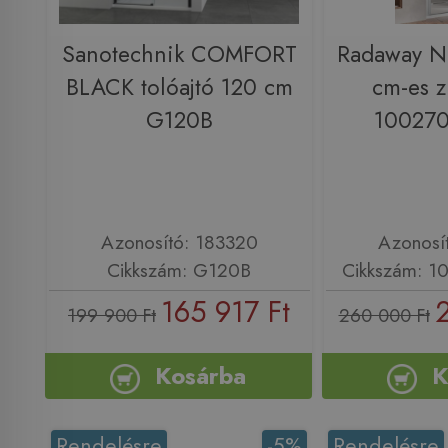
Sanotechnik COMFORT
Radaway N
BLACK tolóajtó 120 cm
cm-es z
G120B
100270
Azonosító: 183320
Azonosí
Cikkszám: G120B
Cikkszám: 1
165 917 Ft
199 900 Ft
260 000 Ft
Kosárba
K
Rendelésre
-5%
Rendelésre