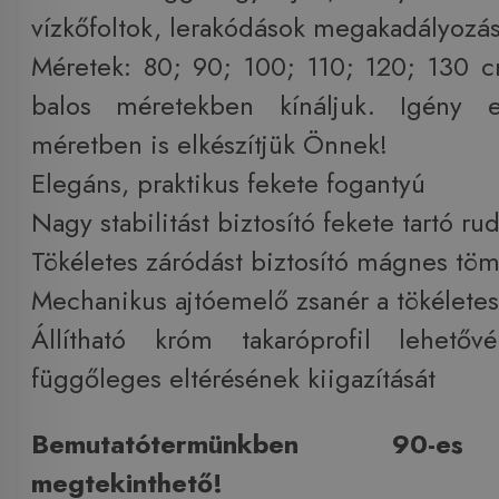
vízkőfoltok, lerakódások megakadályozás
Méretek: 80; 90; 100; 110; 120; 130 
balos méretekben kínáljuk. Igény e
méretben is elkészítjük Önnek!
Elegáns, praktikus fekete fogantyú
Nagy stabilitást biztosító fekete tartó ru
Tökéletes záródást biztosító mágnes tömí
Mechanikus ajtóemelő zsanér a tökéletes
Állítható króm takaróprofil lehető
függőleges eltérésének kiigazítását
Bemutatótermünkben 90-e
megtekinthető!