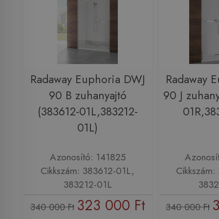
Radaway Euphoria DWJ
Radaway E
90 B zuhanyajtó
90 J zuhany
(383612-01L,383212-
01R,38
01L)
Azonosító: 141825
Azonosí
Cikkszám: 383612-01L,
Cikkszám:
383212-01L
3832
323 000 Ft
3
340 000 Ft
340 000 Ft