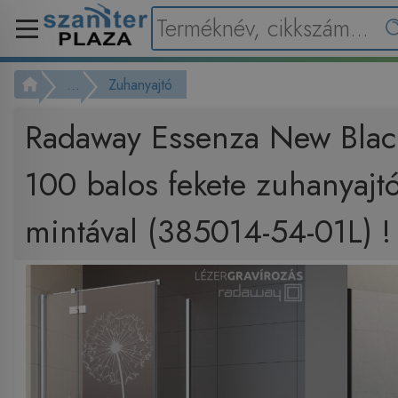
...
Zuhanyajtó
Radaway Essenza New Bla
100 balos fekete zuhanyajt
mintával (385014-54-01L) !