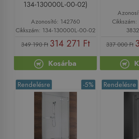
134-130000L-00-02)
Azonosí
Azonosító: 142760
Cikkszám:
Cikkszám: 134-130000L-00-02
3832
314 271 Ft
349 190 Ft
337 000 Ft
Kosárba
K
Rendelésre
-5%
Rendelésre