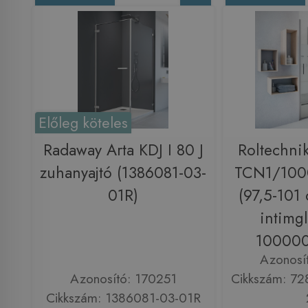
Előleg köteles
Radaway Arta KDJ I 80 J
Roltechni
zuhanyajtó (1386081-03-
TCN1/1000
01R)
(97,5-101 
intimgl
100000
Azonosí
Azonosító: 170251
Cikkszám: 7
Cikkszám: 1386081-03-01R