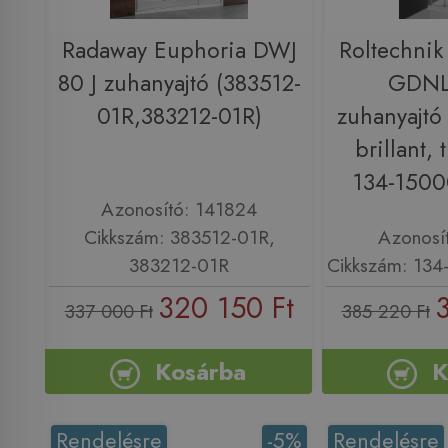
Radaway Euphoria DWJ
Roltechnik
80 J zuhanyajtó (383512-
GDNL
01R,383212-01R)
zuhanyajtó
brillant, 
134-1500
Azonosító: 141824
Cikkszám: 383512-01R,
Azonosí
383212-01R
Cikkszám: 13
320 150 Ft
337 000 Ft
385 220 Ft
Kosárba
K
Rendelésre
-5%
Rendelésre