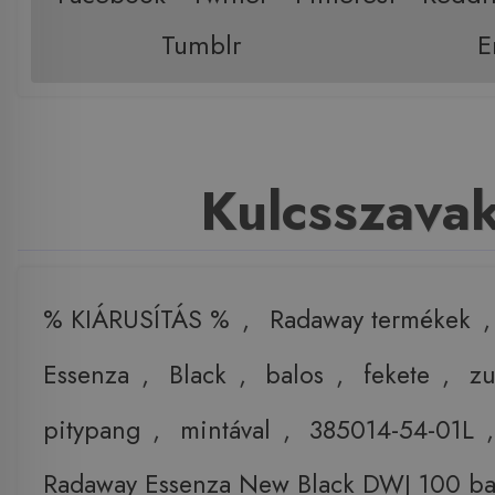
Tumblr
E
Kulcsszava
% KIÁRUSÍTÁS %
,
Radaway termékek
Essenza
,
Black
,
balos
,
fekete
,
zu
pitypang
,
mintával
,
385014-54-01L
Radaway Essenza New Black DWJ 100 bal