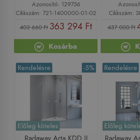
Azonosító: 129756
Azonosí
Cikkszám: 721-1400000-01-02
Cikkszám: 
363 294 Ft
403 660 Ft
437 000 Ft
Kosárba
K
Rendelésre
-5%
Rendelésre
Előleg köteles
Előleg kötel
Radaway Arta KDD II
Radaway Ar