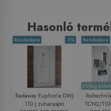
Hasonló termé
Rendelésre
-5%
Rendelésre
Előleg kötel
Radaway Euphoria DWJ
Roltechni
110 J zuhanyajtó
TCN2/1100