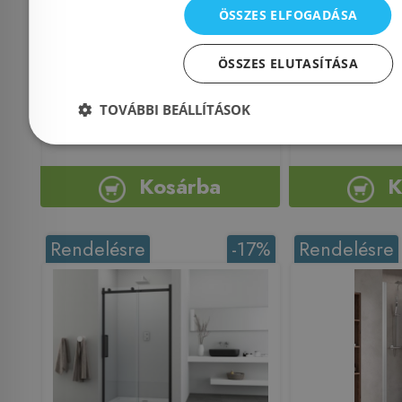
01-01) !
ÖSSZES ELFOGADÁSA
Azonosító: 198149
Cikkszám: 384033-01-01L,
Azonosí
ÖSSZES ELUTASÍTÁSA
384090-01-01
Cikksz
TOVÁBBI BEÁLLÍTÁSOK
214 900 Ft
345 000 Ft
214 900 Ft
Kosárba
K
Rendelésre
-17%
Rendelésre