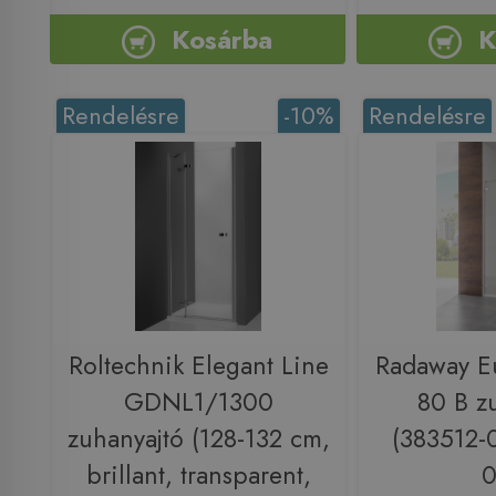
Kosárba
K
Rendelésre
-10%
Rendelésre
Roltechnik Elegant Line
Radaway E
GDNL1/1300
80 B z
zuhanyajtó (128-132 cm,
(383512-
brillant, transparent,
0