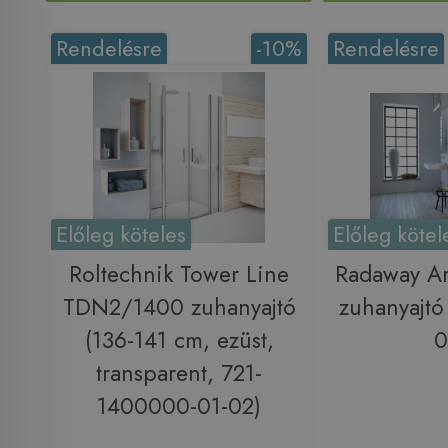
Rendelésre
-10%
Rendelésre
Előleg köteles
Előleg kötel
Roltechnik Tower Line
Radaway Ar
TDN2/1400 zuhanyajtó
zuhanyajtó
(136-141 cm, ezüst,
0
transparent, 721-
1400000-01-02)