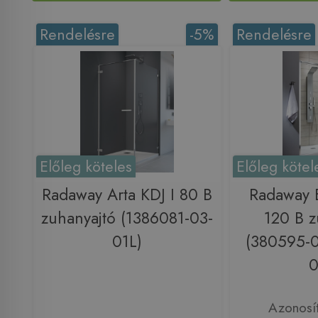
Rendelésre
-5%
Rendelésre
Előleg köteles
Előleg kötel
Radaway Arta KDJ I 80 B
Radaway 
zuhanyajtó (1386081-03-
120 B z
01L)
(380595-0
0
Azonosí