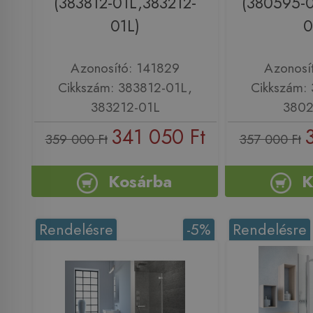
(383812-01L,383212-
(380595-0
01L)
0
Azonosító: 141829
Azonosí
Cikkszám: 383812-01L,
Cikkszám:
383212-01L
3802
341 050 Ft
359 000 Ft
357 000 Ft
Kosárba
K
Rendelésre
-5%
Rendelésre