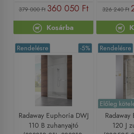
360 050 Ft
379 000 Ft
326 240 Ft
Kosárba
K
Rendelésre
-5%
Rendelésre
Előleg kötel
Radaway Euphoria DWJ
Radaway 
110 B zuhanyajtó
120 J z