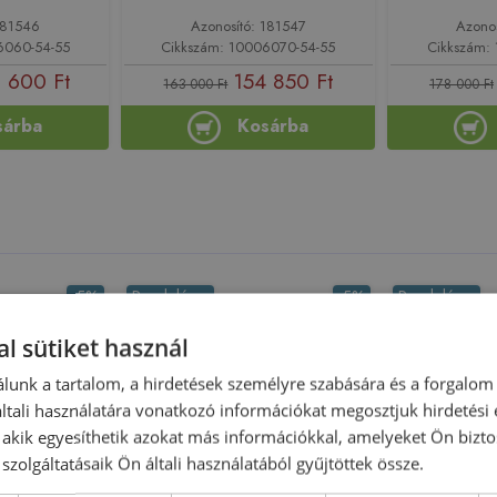
181546
Azonosító: 181547
Azono
6060-54-55
Cikkszám: 10006070-54-55
Cikkszám:
 600 Ft
154 850 Ft
163 000 Ft
178 000 Ft
sárba
Kosárba
-5%
Rendelésre
-5%
Rendelésre
l sütiket használ
lunk a tartalom, a hirdetések személyre szabására és a forgalom
tali használatára vonatkozó információkat megosztjuk hirdetési
, akik egyesíthetik azokat más információkkal, amelyeket Ön bizto
szolgáltatásaik Ön általi használatából gyűjtöttek össze.