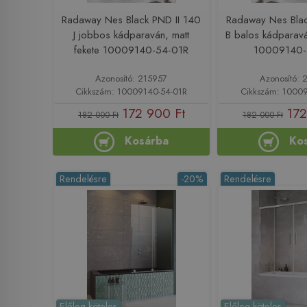
Radaway Nes Black PND II 140
Radaway Nes Blac
J jobbos kádparaván, matt
B balos kádparavá
fekete 10009140-54-01R
10009140-
Azonosító: 215957
Azonosító: 
Cikkszám: 10009140-54-01R
Cikkszám: 1000
172 900 Ft
172
182 000 Ft
182 000 Ft
Kosárba
Ko
Rendelésre
-20%
Rendelésre
Előleg köteles
Előleg köteles