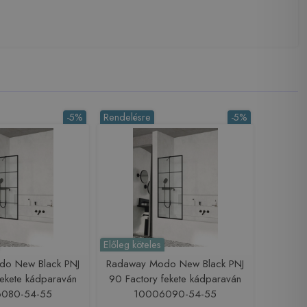
-5%
Rendelésre
-5%
Előleg köteles
do New Black PNJ
Radaway Modo New Black PNJ
fekete kádparaván
90 Factory fekete kádparaván
080-54-55
10006090-54-55