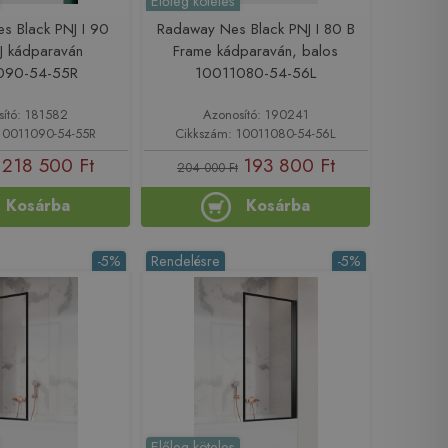
Előleg köteles
s Black PNJ I 90
Radaway Nes Black PNJ I 80 B
 J kádparaván
Frame kádparaván, balos
090-54-55R
10011080-54-56L
sító: 181582
Azonosító: 190241
10011090-54-55R
Cikkszám: 10011080-54-56L
218 500 Ft
193 800 Ft
204 000 Ft
Kosárba
Kosárba
-5%
Rendelésre
-5%
Előleg köteles