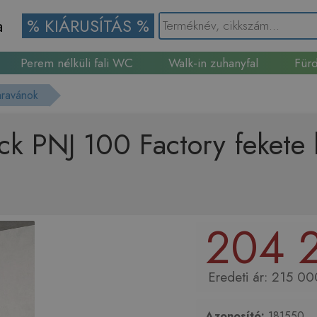
a
% KIÁRUSÍTÁS %
Perem nélküli fali WC
Walk-in zuhanyfal
Fürd
Gránit mosogató
ravánok
k PNJ 100 Factory fekete
204 2
215 00
Azonosító:
181550