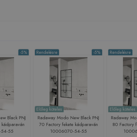
-5%
Rendelésre
-5%
Rendelésre
Előleg köteles
Előleg köteles
w Black PNJ
Radaway Modo New Black PNJ
Radaway Mo
e kádparaván
70 Factory fekete kádparaván
80 Factory 
-54-55
10006070-54-55
10006