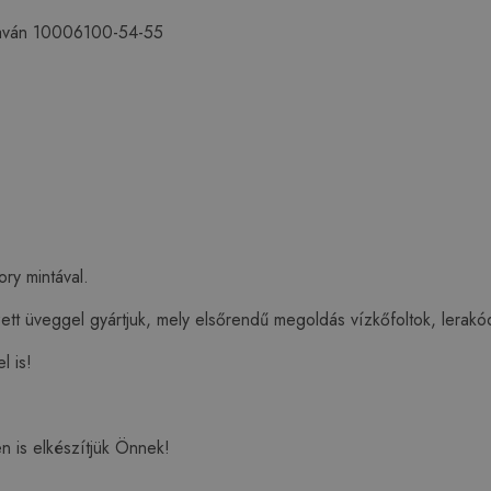
aván 10006100-54-55
ry mintával.
zett üveggel gyártjuk, mely elsőrendű megoldás vízkőfoltok, lera
l is!
 is elkészítjük Önnek!