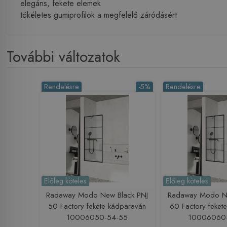
elegáns, fekete elemek
tökéletes gumiprofilok a megfelelő záródásért
További változatok
Rendelésre
-5%
Rendelésre
Előleg köteles
Előleg köteles
Radaway Modo New Black PNJ
Radaway Modo Ne
50 Factory fekete kádparaván
60 Factory feket
10006050-54-55
10006060