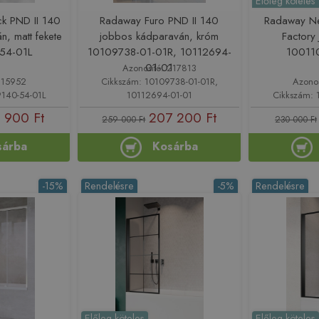
Előleg köteles
k PND II 140
Radaway Furo PND II 140
Radaway Ne
n, matt fekete
jobbos kádparaván, króm
Factory
54-01L
10109738-01-01R, 10112694-
10011
01-01
Azonosító: 217813
215952
Cikkszám: 10109738-01-01R,
Azono
9140-54-01L
10112694-01-01
Cikkszám: 
 900 Ft
207 200 Ft
259 000 Ft
230 000 Ft
sárba
Kosárba
-15%
Rendelésre
-5%
Rendelésre
Előleg köteles
Előleg köteles