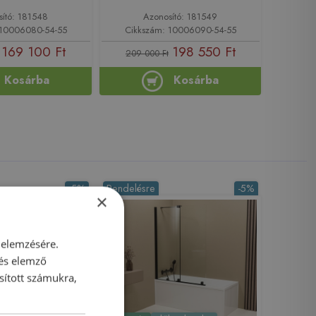
sító: 181548
Azonosító: 181549
 10006080-54-55
Cikkszám: 10006090-54-55
169 100 Ft
198 550 Ft
209 000 Ft
Kosárba
Kosárba
-5%
Rendelésre
-5%
×
 elemzésére.
 és elemző
sított számukra,