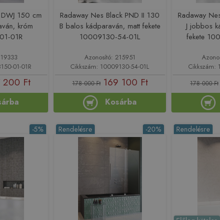
 DWJ 150 cm
Radaway Nes Black PND II 130
Radaway Nes
aván, króm
B balos kádparaván, matt fekete
J jobbos k
01-01R
10009130-54-01L
fekete 1
219333
Azonosító: 215951
Azono
150-01-01R
Cikkszám: 10009130-54-01L
Cikkszám: 
 200 Ft
169 100 Ft
178 000 Ft
178 000 Ft
sárba
Kosárba
-5%
Rendelésre
-20%
Rendelésre