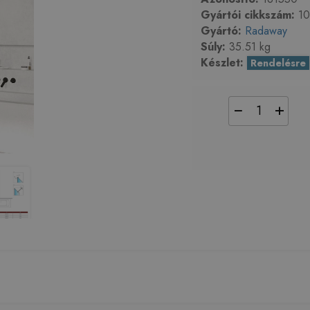
Gyártói cikkszám:
10
Gyártó:
Radaway
Súly:
35.51 kg
Készlet:
Rendelésre
−
+