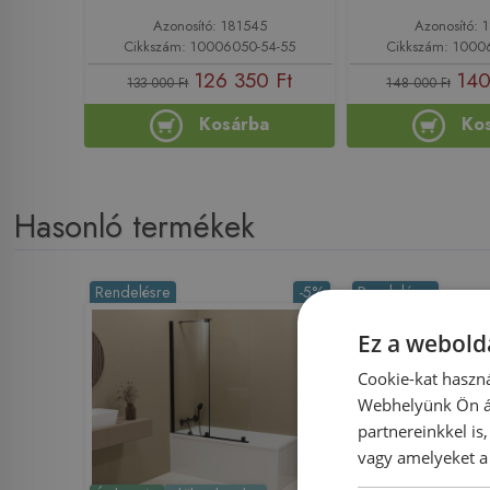
Azonosító: 181545
Azonosító: 
Cikkszám: 10006050-54-55
Cikkszám: 1000
126 350 Ft
140
133 000 Ft
148 000 Ft
Kosárba
Ko
Hasonló termékek
Rendelésre
-5%
Rendelésre
Ez a webolda
Cookie-kat haszná
Webhelyünk Ön ál
partnereinkkel is
vagy amelyeket a 