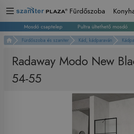
Fürdőszoba
Konyh
Mosdó csaptelep
Pultra ültethető mosdó
Fürdőszoba és szaniter
Kád, kádparaván
Kádpa
Radaway Modo New Blac
54-55