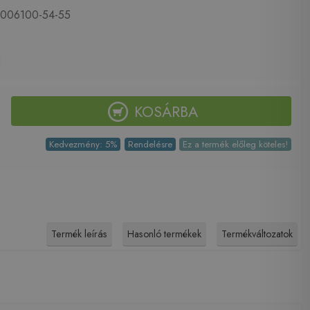
006100-54-55
KOSÁRBA
Kedvezmény: 5%
Rendelésre
Ez a termék előleg köteles!
Termék leírás
Hasonló termékek
Termékváltozatok