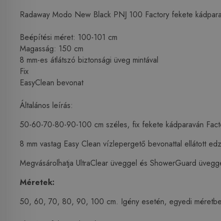
Radaway Modo New Black PNJ 100 Factory fekete kádpar
Beépítési méret: 100-101 cm
Magasság: 150 cm
8 mm-es átlátszó biztonsági üveg mintával
Fix
EasyClean bevonat
Általános leírás:
50-60-70-80-90-100 cm széles, fix fekete kádparaván Facto
8 mm vastag Easy Clean vízlepergető bevonattal ellátott ed
Megvásárolhatja UltraClear üveggel és ShowerGuard üvegge
Méretek:
50, 60, 70, 80, 90, 100 cm. Igény esetén, egyedi méretben