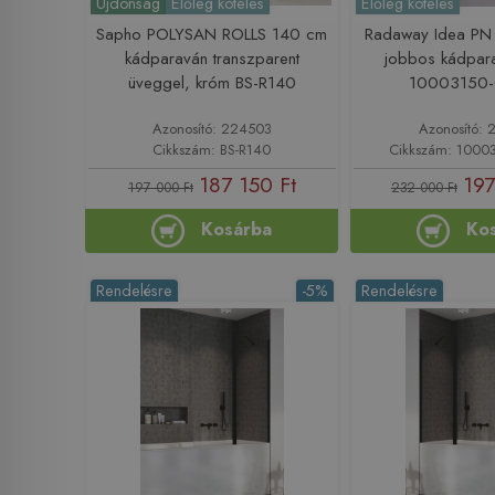
Újdonság
Előleg köteles
Előleg köteles
Sapho POLYSAN ROLLS 140 cm
Radaway Idea PN
kádparaván transzparent
jobbos kádpar
üveggel, króm BS-R140
10003150-
Azonosító: 224503
Azonosító: 
Cikkszám: BS-R140
Cikkszám: 10003
187 150 Ft
197
197 000 Ft
232 000 Ft
Kosárba
Ko
Rendelésre
-5%
Rendelésre