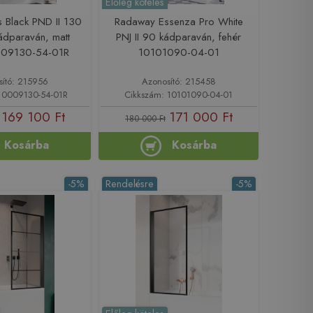
Előleg köteles
 Black PND II 130
Radaway Essenza Pro White
ádparaván, matt
PNJ II 90 kádparaván, fehér
0009130-54-01R
10101090-04-01
sító: 215956
Azonosító: 215458
10009130-54-01R
Cikkszám: 10101090-04-01
169 100 Ft
171 000 Ft
180 000 Ft
Kosárba
Kosárba
-5%
Rendelésre
-5%