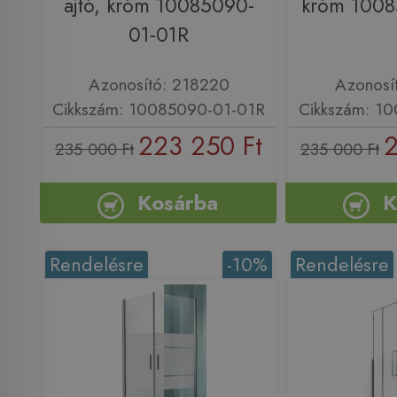
ajtó, króm 10085090-
króm 1008
01-01R
Azonosító: 218220
Azonosí
Cikkszám: 10085090-01-01R
Cikkszám: 1
223 250 Ft
2
235 000 Ft
235 000 Ft
Kosárba
K
Rendelésre
-10%
Rendelésre