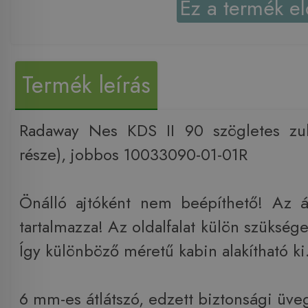
Ez a termék el
Termék leírás
Radaway Nes KDS II 90 szögletes zuh
része), jobbos 10033090-01-01R
Önálló ajtóként nem beépíthető! Az á
tartalmazza! Az oldalfalat külön szüksé
Így különböző méretű kabin alakítható ki
6 mm-es átlátszó, edzett biztonsági üve