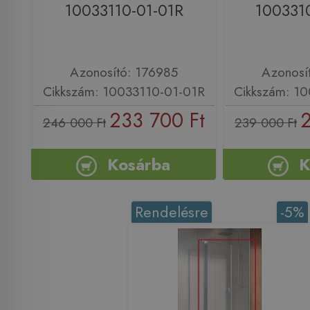
10033110-01-01R
100331
Azonosító: 176985
Azonosí
Cikkszám: 10033110-01-01R
Cikkszám: 1
233 700 Ft
2
246 000 Ft
239 000 Ft
Kosárba
K
Rendelésre
-5%