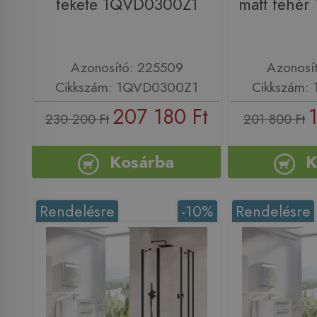
fekete 1QVD0300Z1
matt fehé
Azonosító: 225509
Azonosí
Cikkszám: 1QVD0300Z1
Cikkszám:
207 180 Ft
230 200 Ft
201 800 Ft
Kosárba
K
Rendelésre
-10%
Rendelésre