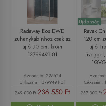
Újdonság
Radaway Eos DWD
Ravak C
zuhanykabinhoz csak az
120 cm z
ajtó 90 cm, króm
ajtó Tr
13799491-01
üveggel,
1QVG
Azonosító: 225624
Azonosí
Cikkszám: 13799491-01
Cikkszám:
236 550 Ft
249 000 Ft
237 000 Ft