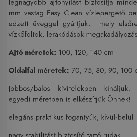
legnagyobb ajtónyílást biztosítja mind
mm vastag Easy Clean vízlepergető bevo
edzett üveggel gyártjuk, mely első
vízkőfoltok, lerakódások megakadályozás
Ajtó méretek:
100, 120, 140 cm
Oldalfal méretek:
70, 75, 80, 90, 100
Jobbos/balos kivitelekben kínáljuk.
egyedi méretben is elkészítjük Önnek!
elegáns praktikus fogantyúk, kívül-belül
nagy stabilitást biztosító tartó rudak