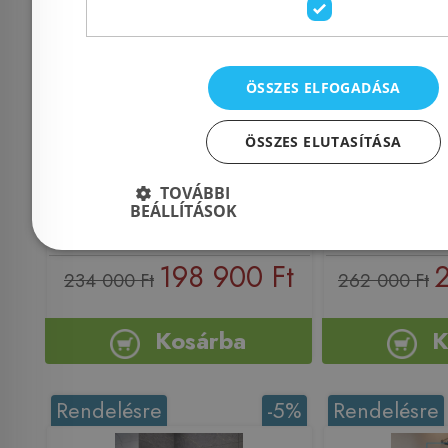
Radaway Idea Brushed
Radaway I
GunMetal K
Gold KDD 110 cm balos
szálcsiszol
zuhanykabin ajtó,
ÖSSZES ELFOGADÁSA
zuhanykabin
szálcsiszolt arany
cm jobbos 
ÖSSZES ELUTASÍTÁSA
387063-99-01L
TOVÁBBI
Azonosító: 224958
Azonosí
BEÁLLÍTÁSOK
Cikkszám: 387063-99-01L
Cikkszám: 
198 900 Ft
2
234 000 Ft
262 000 Ft
Kosárba
K
Rendelésre
-5%
Rendelésre