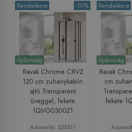
Rendelésre
-10%
Rendelésre
Újdonság
Újdonság
Ravak Chrome CRV2
Ravak Chr
120 cm zuhanykabin
cm zuhan
ajtó Transparent
Transpare
üveggel, fekete
fekete 
1QVG0300Z1
Azonosító: 225511
Azonosí