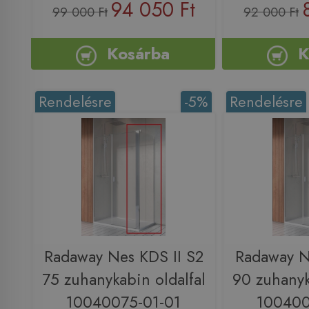
94 050 Ft
99 000 Ft
92 000 Ft
Kosárba
K
Rendelésre
-5%
Rendelésre
Radaway Nes KDS II S2
Radaway N
75 zuhanykabin oldalfal
90 zuhanyk
10040075-01-01
100400