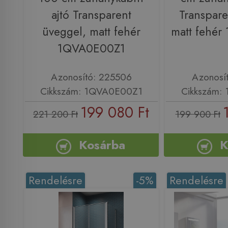
ajtó Transparent
Transpare
üveggel, matt fehér
matt fehé
1QVA0E00Z1
Azonosító: 225506
Azonosí
Cikkszám: 1QVA0E00Z1
Cikkszám:
199 080 Ft
221 200 Ft
199 900 Ft
Kosárba
K
Rendelésre
-5%
Rendelésre