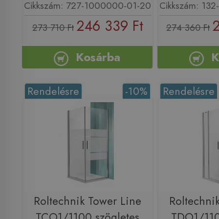
Cikkszám: 727-1000000-01-20
Cikkszám: 13
246 339 Ft
2
273 710 Ft
274 360 Ft
Kosárba
K
Rendelésre
-10%
Rendelésre
Roltechnik Tower Line
Roltechni
TCO1/1100 szögletes
TDO1/110