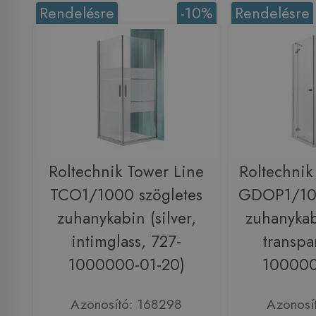
Rendelésre
-10%
Rendelésre
Roltechnik Tower Line
Roltechnik
TCO1/1000 szögletes
GDOP1/100
zuhanykabin (silver,
zuhanykabi
intimglass, 727-
transpa
1000000-01-20)
100000
Azonosító: 168298
Azonosí