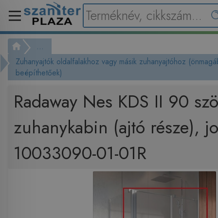
...
Zuhanyajtók oldalfalakhoz vagy másik zuhanyajtóhoz (önmag
beépíthetőek)
Radaway Nes KDS II 90 szö
zuhanykabin (ajtó része), j
10033090-01-01R