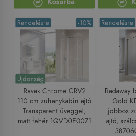
Kosárba
K
Rendelésre
-10%
Rendelésre
Újdonság
Ravak Chrome CRV2
Radaway I
110 cm zuhanykabin ajtó
Gold K
Transparent üveggel,
jobbos z
matt fehér 1QVD0E00Z1
ajtó, szálc
38706