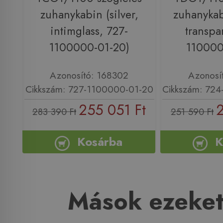
zuhanykabin (silver,
zuhanykabi
intimglass, 727-
transpa
1100000-01-20)
110000
Azonosító: 168302
Azonosí
Cikkszám: 727-1100000-01-20
Cikkszám: 72
255 051 Ft
2
283 390 Ft
251 590 Ft
Kosárba
K
Mások ezeket