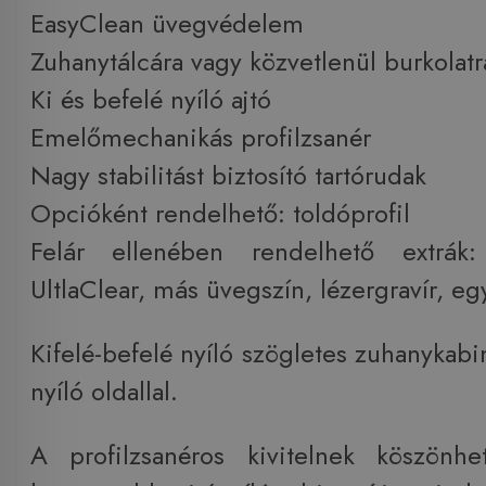
EasyClean üvegvédelem
Zuhanytálcára vagy közvetlenül burkolatr
Ki és befelé nyíló ajtó
Emelőmechanikás profilzsanér
Nagy stabilitást biztosító tartórudak
Opcióként rendelhető: toldóprofil
Felár ellenében rendelhető extrák:
UltlaClear, más üvegszín, lézergravír, e
Kifelé-befelé nyíló szögletes zuhanykabi
nyíló oldallal.
A profilzsanéros kivitelnek köszönh