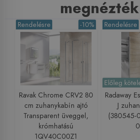
megnézték
Rendelésre
-10%
Rendelésre
Előleg kötel
Ravak Chrome CRV2 80
Radaway Es
cm zuhanykabin ajtó
J zuhan
Transparent üveggel,
(380545-0
krómhatású
0
1QV40C00Z1