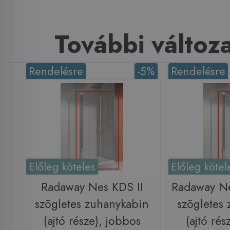
További változ
Rendelésre
-5%
Rendelésre
Előleg köteles
Előleg kötel
Radaway Nes KDS II
Radaway Ne
szögletes zuhanykabin
szögletes
(ajtó része), jobbos
(ajtó rés