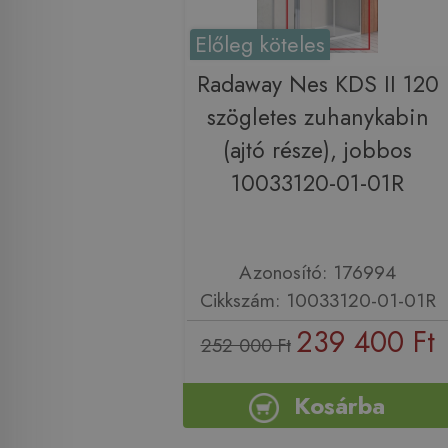
Előleg köteles
Radaway Nes KDS II 120
szögletes zuhanykabin
(ajtó része), jobbos
10033120-01-01R
Azonosító: 176994
Cikkszám: 10033120-01-01R
239 400 Ft
252 000 Ft
Kosárba