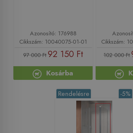
Azonosító: 176988
Azonosí
Cikkszám: 10040075-01-01
Cikkszám: 1
92 150 Ft
97 000 Ft
102 000 Ft
Kosárba
K
Rendelésre
-5%