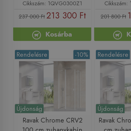
Cikkszám: 1QVG0300Z1
Cikkszám:
213 300 Ft
237 000 Ft
201 800 Ft
Kosárba
K
Rendelésre
-10%
Rendelésre
Újdonság
Újdonság
Ravak Chrome CRV2
Ravak Chr
100 cm zuhanykabin
cm zuhan