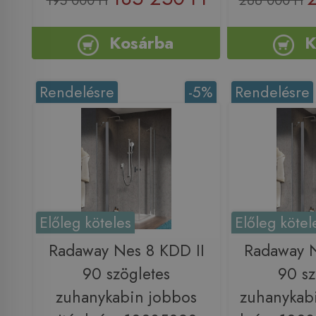
195 000 Ft
266 000 Ft
Kosárba
K
Rendelésre
-5%
Rendelésre
Előleg köteles
Előleg kötel
Radaway Nes 8 KDD II
Radaway N
90 szögletes
90 sz
zuhanykabin jobbos
zuhanykabi