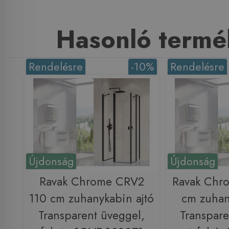
Hasonló termé
Rendelésre
-10%
Rendelésre
Újdonság
Újdonság
Ravak Chrome CRV2
Ravak Chr
110 cm zuhanykabin ajtó
cm zuhan
Transparent üveggel,
Transpare