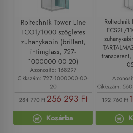
Roltechnik Tower Line
Roltechnik 
ECS2L/110
TCO1/1000 szögletes
zuhanykabi
zuhanykabin (brillant,
TARTALMAZ!)
intimglass, 727-
transparent
1000000-00-20)
05
Azonosító: 168297
Cikkszám: 727-1000000-00-
Azonosí
20
Cikkszám: 56
256 293 Ft
284 770 Ft
192 760 Ft
Kosárba
K