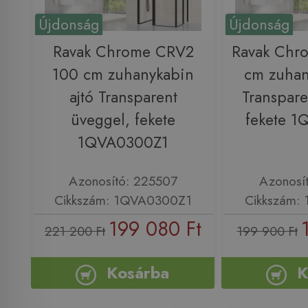
Újdonság
Újdonság
Ravak Chrome CRV2
Ravak Chr
100 cm zuhanykabin
cm zuhan
ajtó Transparent
Transpare
üveggel, fekete
fekete 
1QVA0300Z1
Azonosító: 225507
Azonosí
Cikkszám: 1QVA0300Z1
Cikkszám:
199 080 Ft
221 200 Ft
199 900 Ft
Kosárba
K