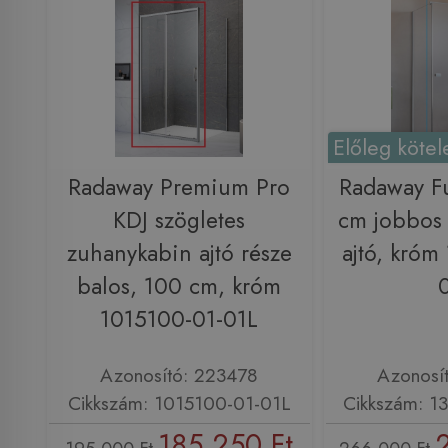
Előleg kötel
Radaway Premium Pro
Radaway F
KDJ szögletes
cm jobbos
zuhanykabin ajtó része
ajtó, króm
balos, 100 cm, króm
1015100-01-01L
Azonosító: 223478
Azonosí
Cikkszám: 1015100-01-01L
Cikkszám: 1
185 250 Ft