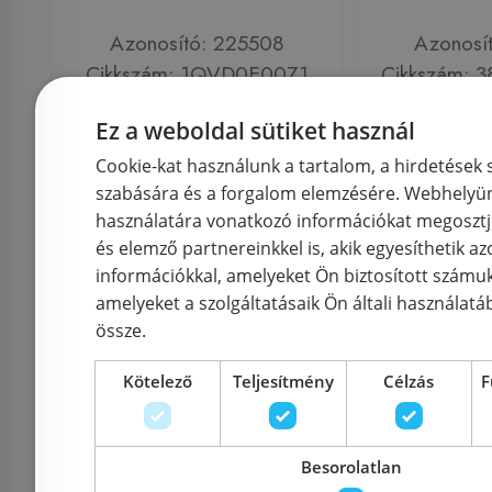
Azonosító: 225508
Azonosí
Cikkszám: 1QVD0E00Z1
Cikkszám: 
207 180 Ft
1
230 200 Ft
212 000 Ft
Ez a weboldal sütiket használ
Cookie-kat használunk a tartalom, a hirdetések
Kosárba
K
szabására és a forgalom elemzésére. Webhelyün
használatára vonatkozó információkat megosztj
és elemző partnereinkkel is, akik egyesíthetik a
Rendelésre
-15%
Rendelésre
információkkal, amelyeket Ön biztosított számuk
amelyeket a szolgáltatásaik Ön általi használatá
össze.
Kötelező
Teljesítmény
Célzás
F
Besorolatlan