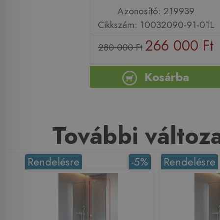
Azonosító: 219939
Cikkszám: 10032090-91-01L
266 000 Ft
280 000 Ft
Kosárba
További változ
Rendelésre
-5%
Rendelésre