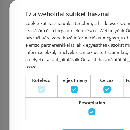
Kosárba
K
Ez a weboldal sütiket használ
Cookie-kat használunk a tartalom, a hirdetések szem
Rendelésre
-10%
Rendelésre
szabására és a forgalom elemzésére. Webhelyünk Ön 
használatára vonatkozó információkat megosztjuk hi
elemző partnereinkkel is, akik egyesíthetik azokat m
információkkal, amelyeket Ön biztosított számukra,
amelyeket a szolgáltatásaik Ön általi használatából g
össze.
Kötelező
Teljesítmény
Célzás
F
Roltechnik Lega Line
Roltechni
LLBD/750 zuhanyfal
LLBD/100
Besorolatlan
(white, transparent, 412-
(brillant,
7500000-04-02)
412-1000