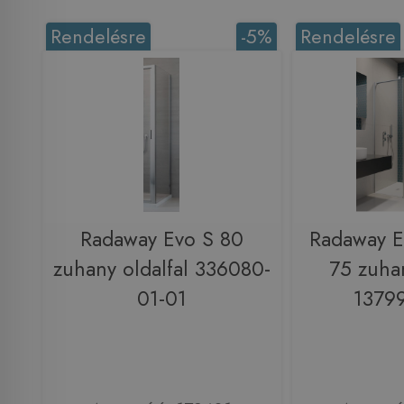
Rendelésre
-5%
Rendelésre
Radaway Evo S 80
Radaway E
zuhany oldalfal 336080-
75 zuhan
01-01
1379