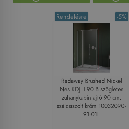
Rendelésre
-5%
Radaway Brushed Nickel
Nes KDJ II 90 B szögletes
zuhanykabin ajtó 90 cm,
szálcsiszolt króm 10032090-
91-01L