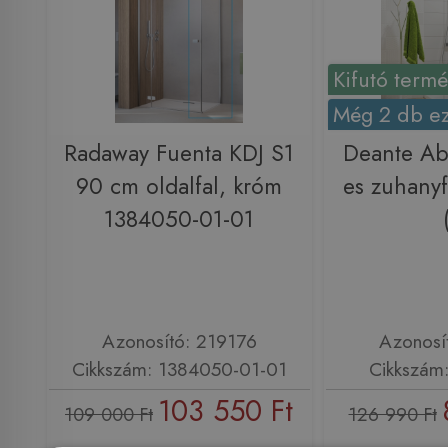
Kifutó term
Még 2 db ez
Radaway Fuenta KDJ S1
Deante Ab
90 cm oldalfal, króm
es zuhany
1384050-01-01
Azonosító: 219176
Azonosí
Cikkszám: 1384050-01-01
Cikkszám
103 550 Ft
109 000 Ft
126 990 Ft