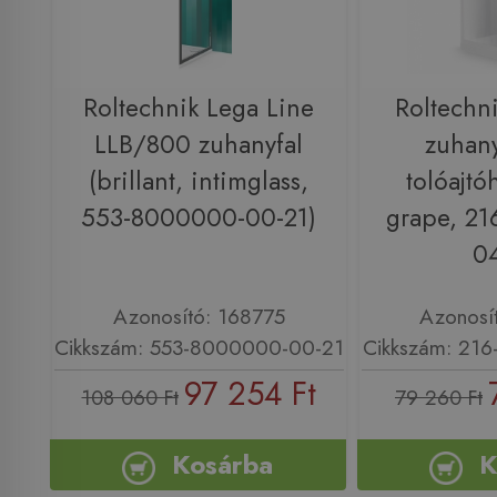
Roltechnik Lega Line
Roltechn
LLB/800 zuhanyfal
zuhany
(brillant, intimglass,
tolóajtó
553-8000000-00-21)
grape, 2
04
Azonosító: 168775
Azonosí
Cikkszám: 553-8000000-00-21
Cikkszám: 21
97 254 Ft
108 060 Ft
79 260 Ft
Kosárba
K