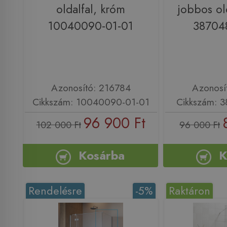
oldalfal, króm
jobbos ol
10040090-01-01
38704
Azonosító: 216784
Azonosí
Cikkszám: 10040090-01-01
Cikkszám: 
96 900 Ft
102 000 Ft
96 000 Ft
Kosárba
K
Rendelésre
-5%
Raktáron