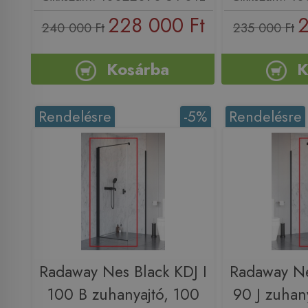
228 000 Ft
2
240 000 Ft
235 000 Ft
Kosárba
K
Rendelésre
-5%
Rendelésre
Radaway Nes Black KDJ I
Radaway Ne
100 B zuhanyajtó, 100
90 J zuhan