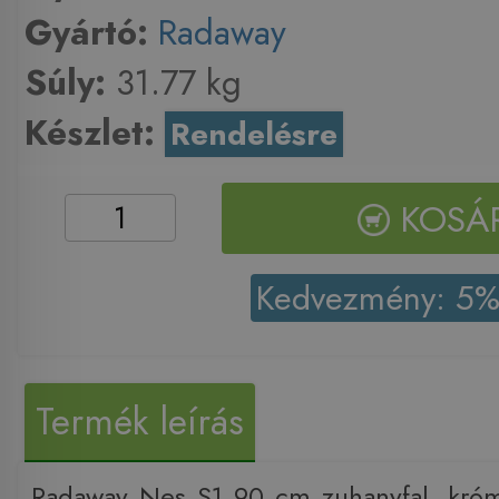
Gyártó:
Radaway
Súly:
31.77 kg
Készlet:
Rendelésre
KOSÁ
Kedvezmény: 5
Termék leírás
Radaway Nes S1 90 cm zuhanyfal, kró