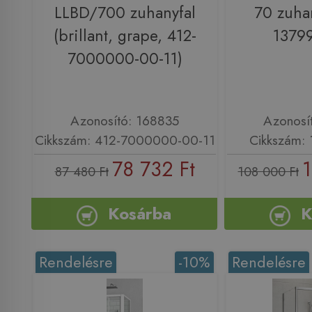
LLBD/700 zuhanyfal
70 zuhan
(brillant, grape, 412-
1379
7000000-00-11)
Azonosító: 168835
Azonosí
Cikkszám: 412-7000000-00-11
Cikkszám:
78 732 Ft
1
87 480 Ft
108 000 Ft
Kosárba
K
Rendelésre
-10%
Rendelésre