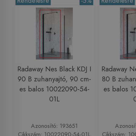
Rendelésre
-5%
Rendelésre
Radaway Nes Black KDJ I
Radaway Ne
90 B zuhanyajtó, 90 cm-
80 B zuhan
es balos 10022090-54-
es balos 
01L
Azonosító: 193651
Azonosí
Cikkszám: 10022090-54-01L
Cikkszám: 1