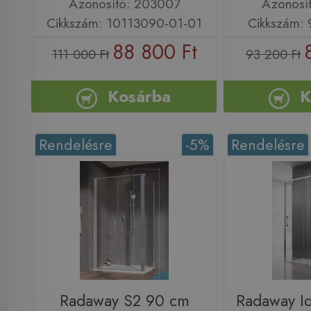
Azonosító: 203007
Azonosí
Cikkszám: 10113090-01-01
Cikkszám:
88 800 Ft
111 000 Ft
93 200 Ft
Kosárba
K
Rendelésre
-5%
Rendelésre
Radaway S2 90 cm
Radaway I