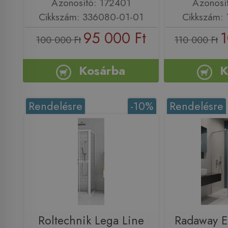
Azonosító: 172401
Azonosí
Cikkszám: 336080-01-01
Cikkszám:
95 000 Ft
1
100 000 Ft
110 000 Ft
Kosárba
K
Rendelésre
-10%
Rendelésre
Roltechnik Lega Line
Radaway E