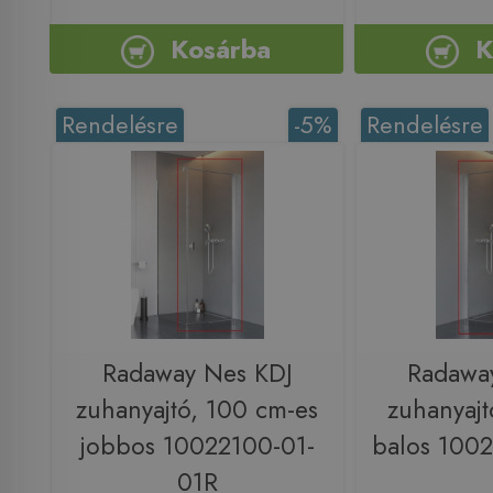
Kosárba
K
Rendelésre
-5%
Rendelésre
Radaway Nes KDJ
Radawa
zuhanyajtó, 100 cm-es
zuhanyajt
jobbos 10022100-01-
balos 100
01R