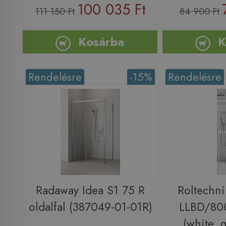
100 035 Ft
111 150 Ft
84 900 Ft
Kosárba
K
Rendelésre
-15%
Rendelésre
Radaway Idea S1 75 R
Roltechni
oldalfal (387049-01-01R)
LLBD/800
(white, 