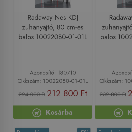
Radaway Nes KDJ
Radawa
zuhanyajtó, 80 cm-es
zuhanyajt
balos 10022080-01-01L
balos 100
Azonosító: 180710
Azonosí
Cikkszám: 10022080-01-01L
Cikkszám: 1
212 800 Ft
2
224 000 Ft
232 000 Ft
Kosárba
K