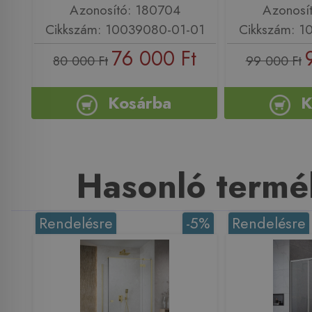
Azonosító: 180704
Azonosí
Cikkszám: 10039080-01-01
Cikkszám: 1
76 000 Ft
80 000 Ft
99 000 Ft
Kosárba
K
Hasonló termé
Rendelésre
-5%
Rendelésre