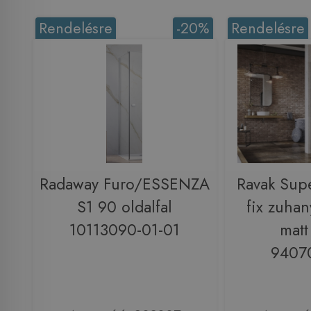
Rendelésre
-20%
Rendelésre
Radaway Furo/ESSENZA
Ravak Sup
S1 90 oldalfal
fix zuhan
10113090-01-01
matt
9407