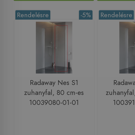
Rendelésre
-5%
Rendelésre
Radaway Nes S1
Radawa
zuhanyfal, 80 cm-es
zuhanyfal
10039080-01-01
100391