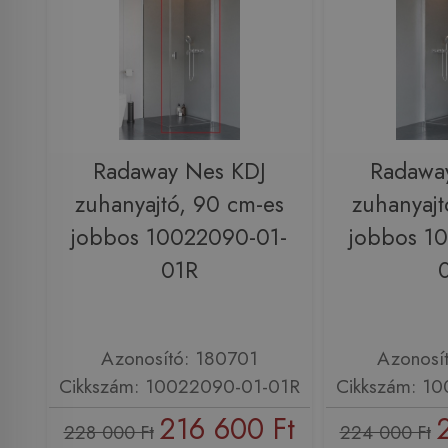
Radaway Nes KDJ
Radawa
zuhanyajtó, 90 cm-es
zuhanyajt
jobbos 10022090-01-
jobbos 1
01R
Azonosító: 180701
Azonosí
Cikkszám: 10022090-01-01R
Cikkszám: 1
216 600 Ft
228 000 Ft
224 000 Ft