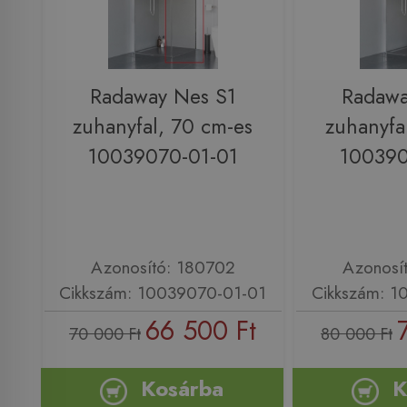
Radaway Nes S1
Radawa
zuhanyfal, 70 cm-es
zuhanyfa
10039070-01-01
100390
Azonosító: 180702
Azonosí
Cikkszám: 10039070-01-01
Cikkszám: 1
66 500 Ft
70 000 Ft
80 000 Ft
Kosárba
K