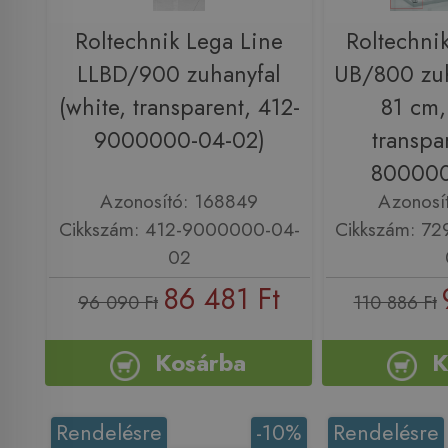
Roltechnik Lega Line
Roltechni
LLBD/900 zuhanyfal
UB/800 zuh
(white, transparent, 412-
81 cm, 
9000000-04-02)
transpa
800000
Azonosító: 168849
Azonosí
Cikkszám: 412-9000000-04-
Cikkszám: 7
02
86 481 Ft
96 090 Ft
110 886 Ft
Kosárba
K
Rendelésre
-10%
Rendelésre