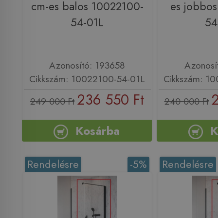
cm-es balos 10022100-
es jobbo
54-01L
54
Azonosító: 193658
Azonosí
Cikkszám: 10022100-54-01L
Cikkszám: 1
236 550 Ft
2
249 000 Ft
240 000 Ft
Kosárba
K
Rendelésre
-5%
Rendelésre