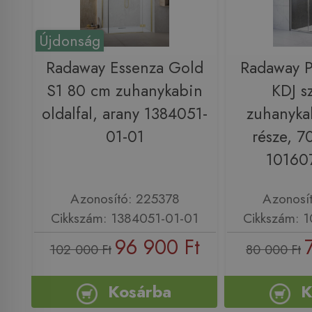
Újdonság
Radaway Essenza Gold
Radaway 
S1 80 cm zuhanykabin
KDJ s
oldalfal, arany 1384051-
zuhanykab
01-01
része, 7
10160
Azonosító: 225378
Azonosí
Cikkszám: 1384051-01-01
Cikkszám: 
96 900 Ft
102 000 Ft
80 000 Ft
Kosárba
K