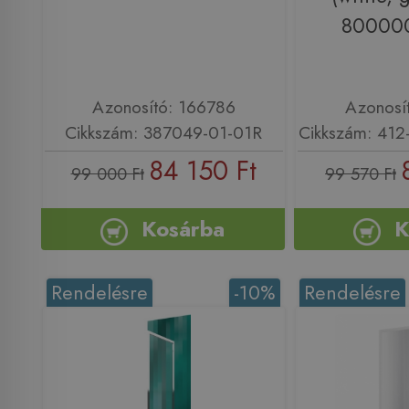
800000
Azonosító: 166786
Azonosí
Cikkszám: 387049-01-01R
Cikkszám: 41
84 150 Ft
99 000 Ft
99 570 Ft
Kosárba
K
Rendelésre
-10%
Rendelésre