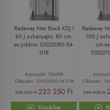
Radaway Nes Black KDJ I
Radaway Ne
80 J zuhanyajtó, 80 cm-
100 J zuh
es jobbos 10022080-54-
cm-es
01R
100221
Azonosító: 193698
Azonosí
Cikkszám: 10022080-54-01R
Cikkszám: 1
223 250 Ft
235 000 Ft
249 000 Ft
Kosárba
K