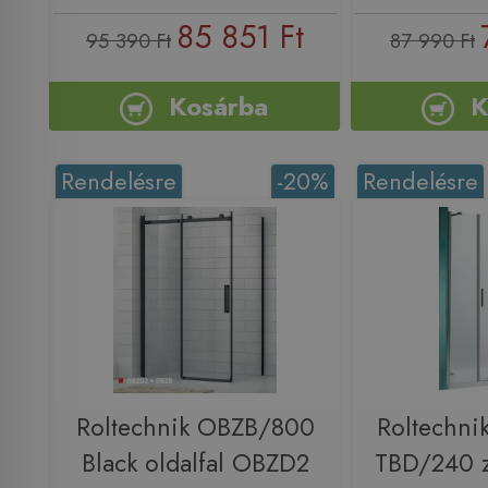
85 851 Ft
95 390 Ft
87 990 Ft
Kosárba
K
Rendelésre
-20%
Rendelésre
Roltechnik OBZB/800
Roltechni
Black oldalfal OBZD2
TBD/240 z