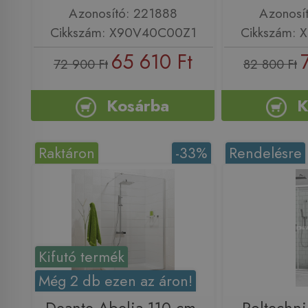
Azonosító: 221888
Azonosí
Cikkszám: X90V40C00Z1
Cikkszám:
65 610 Ft
72 900 Ft
82 800 Ft
Kosárba
K
Raktáron
-33%
Rendelésre
Kifutó termék
Még 2 db ezen az áron!