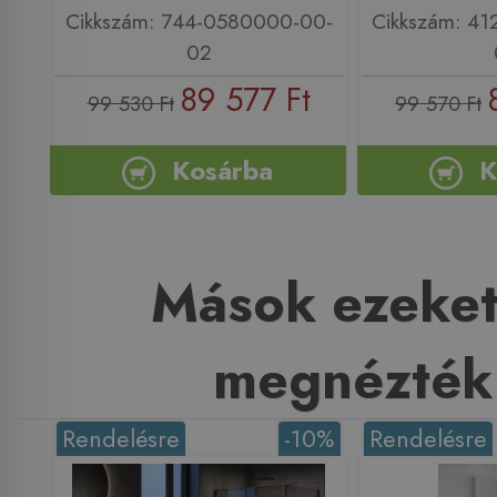
Cikkszám: 744-0580000-00-
Cikkszám: 4
02
89 577 Ft
99 530 Ft
99 570 Ft
Kosárba
K
Mások ezeket
megnézték
Rendelésre
-10%
Rendelésre