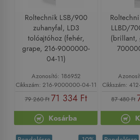
Roltechnik LSB/900
Roltechni
zuhanyfal, LD3
LLBD/700
tolóajtóhoz (fehér,
(brillant,
grape, 216-9000000-
700000
04-11)
Azonosító: 186952
Azonosí
Cikkszám: 216-9000000-04-11
Cikkszám: 41
71 334 Ft
79 260 Ft
87 480 Ft
Kosárba
K
Rendelésre
-10%
Rendelésre