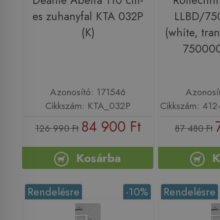
Deante Abelia 110 cm-
Roltechni
es zuhanyfal KTA 032P
LLBD/750
(K)
(white, tra
750000
Azonosító: 171546
Azonosí
Cikkszám: KTA_032P
Cikkszám: 41
84 900 Ft
126 990 Ft
87 480 Ft
Kosárba
K
Rendelésre
-10%
Rendelésre