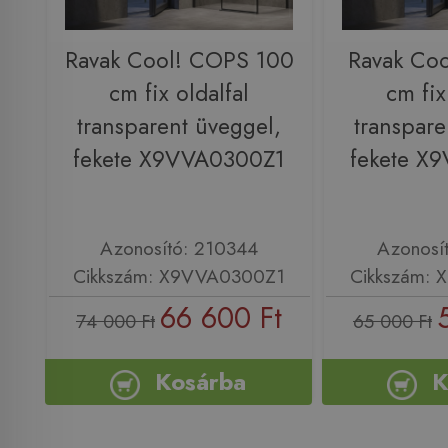
Ravak Cool! COPS 100
Ravak Co
cm fix oldalfal
cm fix
transparent üveggel,
transpare
fekete X9VVA0300Z1
fekete X
Azonosító: 210344
Azonosí
Cikkszám: X9VVA0300Z1
Cikkszám:
66 600 Ft
74 000 Ft
65 000 Ft
Kosárba
K