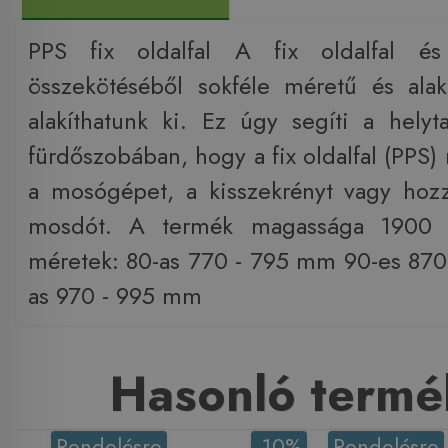
PPS fix oldalfal A fix oldalfal és
összekötéséből sokféle méretű és ala
alakíthatunk ki. Ez úgy segíti a helyt
fürdőszobában, hogy a fix oldalfal (PPS) m
a mosógépet, a kisszekrényt vagy hozz
mosdót. A termék magassága 1900 
méretek: 80-as 770 - 795 mm 90-es 87
as 970 - 995 mm
Hasonló termé
Rendelésre
-10%
Rendelésre