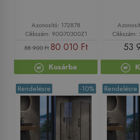
Azonosító: 172878
Azonosí
Cikkszám: 90G70300Z1
Cikkszám:
80 010 Ft
53 
88 900 Ft
Kosárba
K
Rendelésre
-10%
Rendelésre