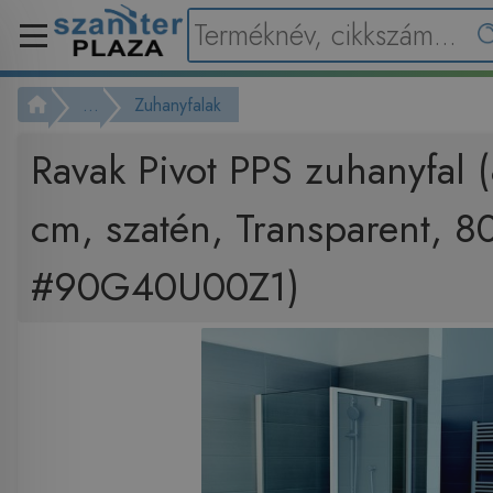
...
Zuhanyfalak
Ravak Pivot PPS zuhanyfal 
cm, szatén, Transparent, 8
#90G40U00Z1)