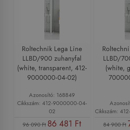
Roltechnik Lega Line
Roltechni
LLBD/900 zuhanyfal
LLBD/700
(white, transparent, 412-
(white, 
9000000-04-02)
700000
Azonosító: 168849
Cikkszám: 412-9000000-04-
Azonosí
02
Cikkszám: 41
86 481 Ft
96 090 Ft
84 900 Ft