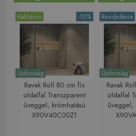
Raktáron
-10%
Rendelésre
Újdonság
Újdonság
Ravak Roll 80 cm fix
Ravak Rol
oldalfal Transzparent
oldalfal 
üveggel, krómhatású
üveggel,
X90V40C00Z1
X90V