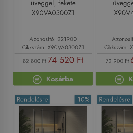
üveggel, fekete
üvegge
X90VA0300Z1
X90V
Azonosító: 221900
Azonosí
Cikkszám: X90VA0300Z1
Cikkszám:
74 520 Ft
82 800 Ft
72 900 Ft
Kosárba
K
Rendelésre
-10%
Rendelésre