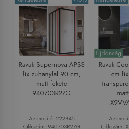
Újdonság
Ravak Supernova APSS
Ravak Coo
fix zuhanyfal 90 cm,
cm fix
matt fekete
transpare
940703R2ZG
matt
X9VV
Azonosító: 222845
Azonosí
Cikkszám: 940703R2ZG
Cikkszám: