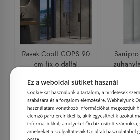
Ravak Cool! COPS 90
Sanipr
cm fix oldalfal
zuhanyfal
transparent üveggel,
transpare
Ez a weboldal sütiket használ
fekete X9VV70300Z1
Cookie-kat használunk a tartalom, a hirdetések szem
szabására és a forgalom elemzésére. Webhelyünk Ön 
használatára vonatkozó információkat megosztjuk hi
Azonosító: 210343
Azonosí
elemző partnereinkkel is, akik egyesíthetik azokat m
Cikkszám: X9VV70300Z1
Cikkszá
információkkal, amelyeket Ön biztosított számukra,
amelyeket a szolgáltatásaik Ön általi használatából g
62 100 Ft
69 000 Ft
73 050 Ft
össze.