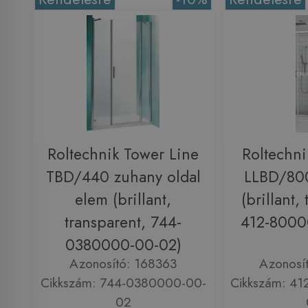
Roltechnik Tower Line
Roltechni
TBD/440 zuhany oldal
LLBD/800
elem (brillant,
(brillant,
transparent, 744-
412-8000
0380000-00-02)
Azonosító: 168363
Azonosí
Cikkszám: 744-0380000-00-
Cikkszám: 4
02