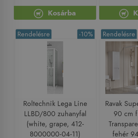
Kosárba
K
Rendelésre
-10%
Rendelésre
Roltechnik Lega Line
Ravak Sup
LLBD/800 zuhanyfal
90 cm fi
(white, grape, 412-
Transpare
8000000-04-11)
fehér 9