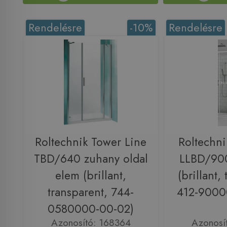
Rendelésre
-10%
Rendelésre
Roltechnik Tower Line
Roltechni
TBD/640 zuhany oldal
LLBD/900
elem (brillant,
(brillant,
transparent, 744-
412-9000
0580000-00-02)
Azonosító: 168364
Azonosí