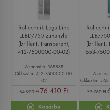
Roltechnik Lega Line
Roltechni
LLBD/750 zuhanyfal
LLB/750
(brillant, transparent,
(brillant,
412-7500000-00-02)
553-7500
Azonosító: 168838
Cikkszám: 412-7500000-00-
Azonosí
02
Cikkszám: 55
76 410 Ft
84 900 Ft
79 760 Ft
Kosárba
K