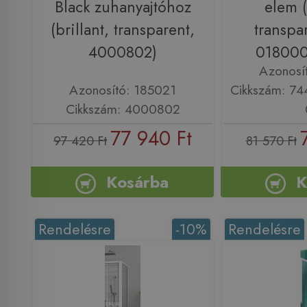
Black zuhanyajtóhoz
elem (
(brillant, transparent,
transpa
4000802)
018000
Azonosí
Azonosító: 185021
Cikkszám: 7
Cikkszám: 4000802
77 940 Ft
97 420 Ft
81 570 Ft
Kosárba
K
Rendelésre
-10%
Rendelésre