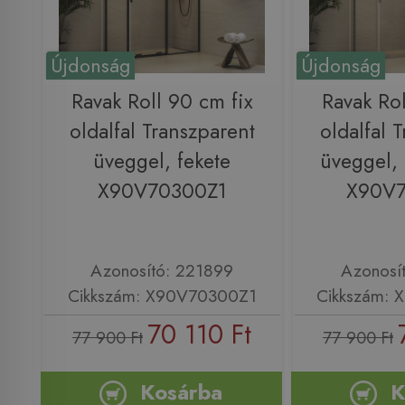
Újdonság
Újdonság
Ravak Roll 90 cm fix
Ravak Rol
oldalfal Transzparent
oldalfal 
üveggel, fekete
üveggel,
X90V70300Z1
X90V
Azonosító: 221899
Azonosí
Cikkszám: X90V70300Z1
Cikkszám:
70 110 Ft
77 900 Ft
77 900 Ft
Kosárba
K