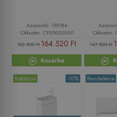
Azonosító: 159784
Azonosí
Cikkszám: C920000000
Cikkszám:
164 520 Ft
1
182 800 Ft
147 500 Ft
Kosárba
K
Raktáron
-10%
Rendelésre