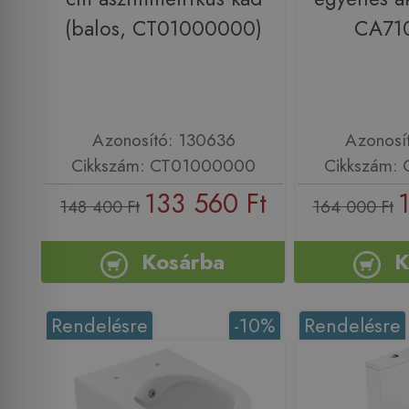
(balos, CT01000000)
CA71
Azonosító: 130636
Azonosí
Cikkszám: CT01000000
Cikkszám:
133 560 Ft
148 400 Ft
164 000 Ft
Kosárba
K
Rendelésre
-10%
Rendelésre