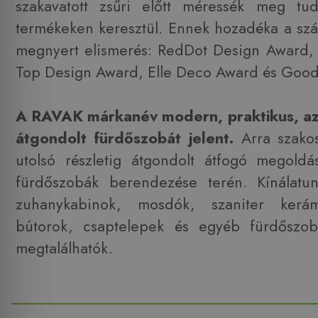
szakavatott zsűri előtt méressék meg t
termékeken keresztül. Ennek hozadéka a sz
megnyert elismerés: RedDot Design Award, 
Top Design Award, Elle Deco Award és Goo
A RAVAK márkanév modern, praktikus, az 
átgondolt fürdőszobát jelent.
Arra szako
utolsó részletig átgondolt átfogó megoldá
fürdőszobák berendezése terén. Kínálatun
zuhanykabinok, mosdók, szaniter kerám
bútorok, csaptelepek és egyéb fürdőszoba
megtalálhatók.