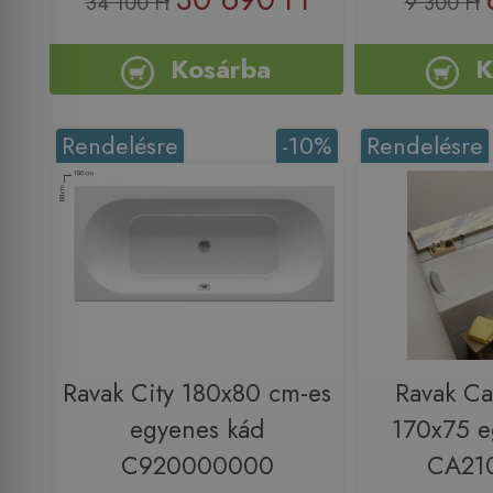
34 100 Ft
9 300 Ft
Kosárba
K
Rendelésre
-10%
Rendelésre
Ravak City 180x80 cm-es
Ravak Ca
egyenes kád
170x75 e
C920000000
CA21