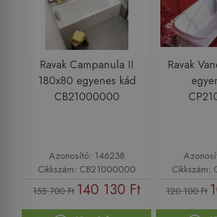
Ravak Campanula II
Ravak Van
180x80 egyenes kád
egye
CB21000000
CP21
Azonosító: 146238
Azonosí
Cikkszám: CB21000000
Cikkszám:
140 130 Ft
1
155 700 Ft
120 100 Ft