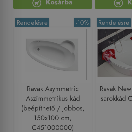
Kosárba
K
Rendelésre
-10%
Rendelésre
Ravak Asymmetric
Ravak New
Aszimmetrikus kád
sarokkád
(beépíthető / jobbos,
150x100 cm,
C451000000)