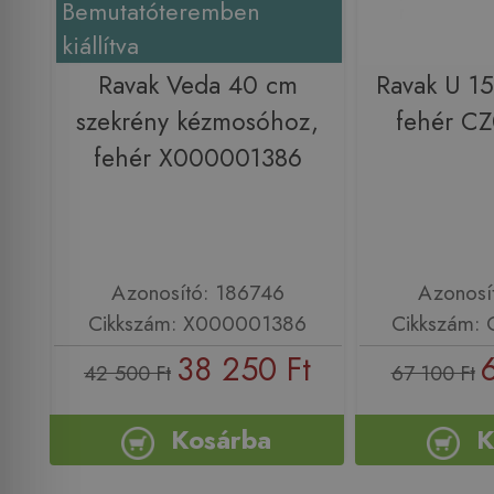
Bemutatóteremben
kiállítva
Ravak Veda 40 cm
Ravak U 15
szekrény kézmosóhoz,
fehér C
fehér X000001386
Azonosító: 186746
Azonosí
Cikkszám: X000001386
Cikkszám:
38 250 Ft
42 500 Ft
67 100 Ft
Kosárba
K