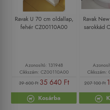
Ravak U 70 cm oldallap,
Ravak New
fehér CZ00110A00
sarokkád
Azonosító: 131948
Azonosí
Cikkszám: CZ00110A00
Cikkszám:
35 640 Ft
39 600 Ft
207 100 Ft
Kosárba
K