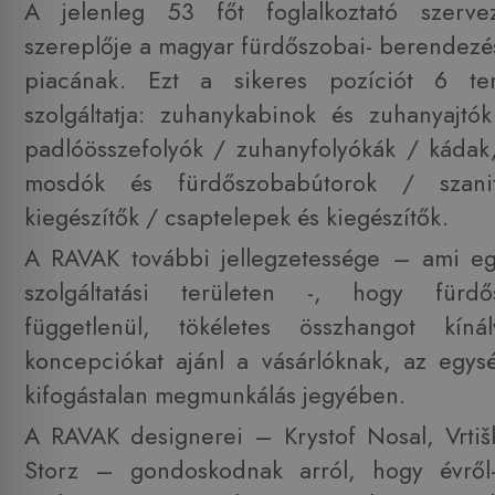
A jelenleg 53 főt foglalkoztató szerve
szereplője a magyar fürdőszobai- berendezés
piacának. Ezt a sikeres pozíciót 6 ter
szolgáltatja: zuhanykabinok és zuhanyajtó
padlóösszefolyók / zuhanyfolyókák / kádak
mosdók és fürdőszobabútorok / szani
kiegészítők / csaptelepek és kiegészítők.
A RAVAK további jellegzetessége – ami eg
szolgáltatási területen -, hogy fürdő
függetlenül, tökéletes összhangot kíná
koncepciókat ajánl a vásárlóknak, az egys
kifogástalan megmunkálás jegyében.
A RAVAK designerei – Krystof Nosal, Vrti
Storz – gondoskodnak arról, hogy évről