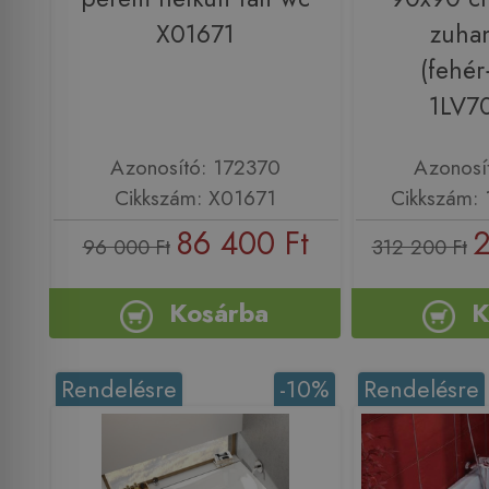
X01671
zuha
(fehé
1LV7
Azonosító: 172370
Azonosí
Cikkszám: X01671
Cikkszám:
86 400 Ft
2
96 000 Ft
312 200 Ft
Kosárba
K
Rendelésre
-10%
Rendelésre