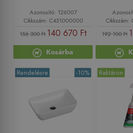
Azonosító: 126007
Azonosí
Cikkszám: C451000000
Cikkszám:
140 670 Ft
1
156 300 Ft
192 100 Ft
Kosárba
K
Rendelésre
-10%
Raktáron