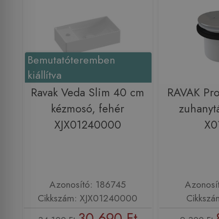
Bemutatóteremben
kiállítva
Ravak Veda Slim 40 cm
RAVAK Pro
kézmosó, fehér
zuhanytá
XJX01240000
X0
Azonosító: 186745
Azonosí
Cikkszám: XJX01240000
Cikkszá
30 690 Ft