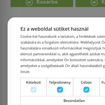
Kosárba
K
Ez a weboldal sütiket használ
« Előző
Követ
Cookie-kat használunk a tartalom, a hirdetések szem
szabására és a forgalom elemzésére. Webhelyünk Ön 
használatára vonatkozó információkat megosztjuk hi
elemző partnereinkkel is, akik egyesíthetik azokat m
Termékek:
1 - 24 (1 92
információkkal, amelyeket Ön biztosított számukra,
amelyeket a szolgáltatásaik Ön általi használatából g
1
2
‧‧‧
81
össze.
Kötelező
Teljesítmény
Célzás
F
Ravak termékek
Besorolatlan