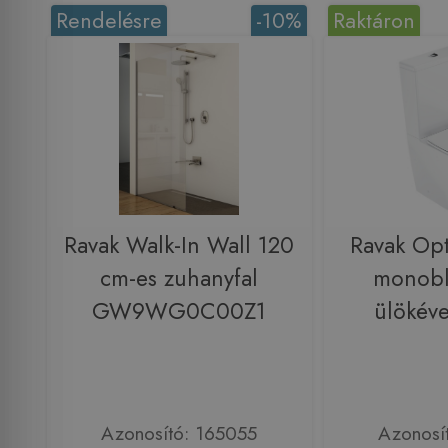
Rendelésre
-10%
Raktáron
Ravak Walk-In Wall 120
Ravak Op
cm-es zuhanyfal
monobl
GW9WG0C00Z1
ülökév
Azonosító: 165055
Azonosí