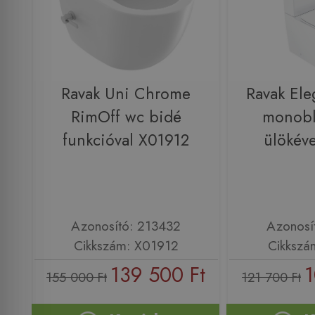
Ravak Uni Chrome
Ravak Ele
RimOff wc bidé
monobl
funkcióval X01912
ülökév
Azonosító: 213432
Azonosí
Cikkszám: X01912
Cikkszá
139 500 Ft
1
155 000 Ft
121 700 Ft