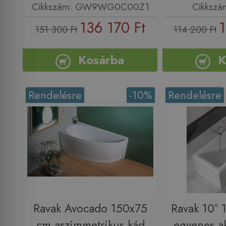
Cikkszám: GW9WG0C00Z1
Cikkszá
136 170 Ft
1
151 300 Ft
114 200 Ft
Kosárba
K
Rendelésre
-10%
Rendelésre
Ravak Avocado 150x75
Ravak 10° 
cm aszimmetrikus kád
egyenes ak