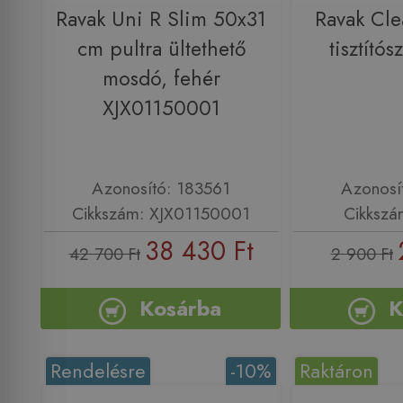
Ravak Uni R Slim 50x31
Ravak Cl
cm pultra ültethető
tisztító
mosdó, fehér
XJX01150001
Azonosító: 183561
Azonosí
Cikkszám: XJX01150001
Cikkszá
38 430 Ft
42 700 Ft
2 900 Ft
Kosárba
K
Rendelésre
-10%
Raktáron