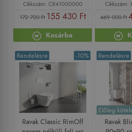
Cikkszám: C841000000
Cikkszám:
155 430 Ft
172 700 Ft
469 000 Ft
Kosárba
K
Rendelésre
-10%
Rendelésre
Előleg kötel
Ravak Classic RimOff
Ravak Bl
perem nélküli fali wc
90x90 cm