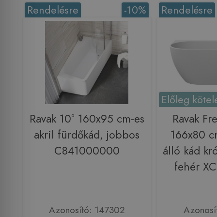
Rendelésre
-10%
Rendelésre
Előleg kötel
Ravak 10° 160x95 cm-es
Ravak Fr
akril fürdőkád, jobbos
166x80 c
C841000000
álló kád kr
fehér X
Azonosító: 147302
Azonosí