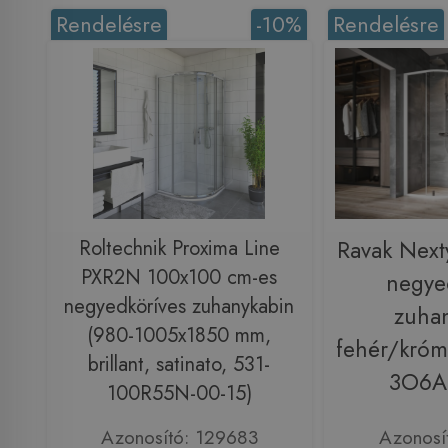
Rendelésre
-10%
Rendelésre
Roltechnik Proxima Line
Ravak Nex
PXR2N 100x100 cm-es
negye
negyedköríves zuhanykabin
zuha
(980-1005x1850 mm,
fehér/króm
brillant, satinato, 531-
3O6A
100R55N-00-15)
Azonosító: 129683
Azonosí