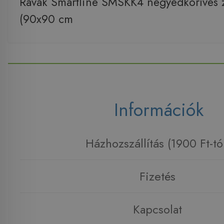
Ravak Smartline SMSKK4 negyedköríves
(90x90 cm
Információk
Házhozszállítás (1900 Ft-tó
Fizetés
Kapcsolat