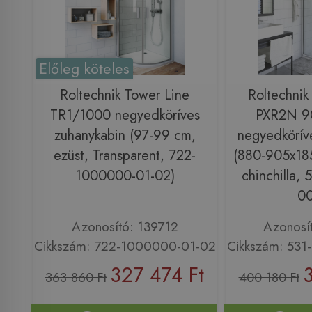
Előleg köteles
Roltechnik Tower Line
Roltechnik
TR1/1000 negyedköríves
PXR2N 9
zuhanykabin (97-99 cm,
negyedkörív
ezüst, Transparent, 722-
(880-905x185
1000000-01-02)
chinchilla,
00
Azonosító: 139712
Azonosí
Cikkszám: 722-1000000-01-02
Cikkszám: 53
327 474 Ft
3
363 860 Ft
400 180 Ft