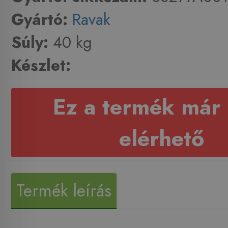
Gyártó:
Ravak
Súly:
40 kg
Készlet:
Ez a termék már
elérhető
Termék leírás