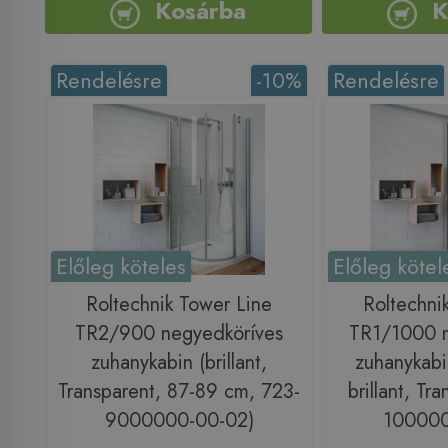
Kosárba
K
Rendelésre
-10%
Rendelésre
Előleg köteles
Előleg kötel
Roltechnik Tower Line
Roltechni
TR2/900 negyedköríves
TR1/1000 n
zuhanykabin (brillant,
zuhanykabi
Transparent, 87-89 cm, 723-
brillant, Tr
9000000-00-02)
100000