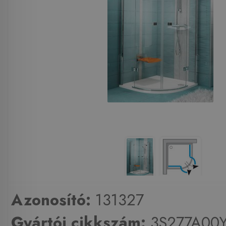
Azonosító:
131327
Gyártói cikkszám:
3S277A00