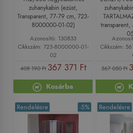
zuhanykabin (ezüst,
zuhanykabi
Transparent, 77-79 cm, 723-
TARTALMAZ!)
8000000-01-02)
transparent
05
Azonosító: 130833
Azonosí
Cikkszám: 723-8000000-01-
Cikkszám: 5
02
367 371 Ft
3
408 190 Ft
367 050 Ft
Kosárba
K
Rendelésre
-5%
Rendelésre