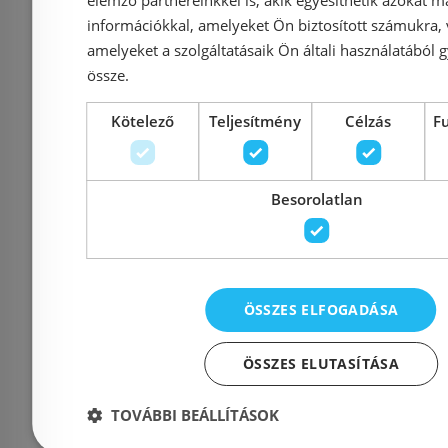
178 900 Ft
75 
információkkal, amelyeket Ön biztosított számukra,
amelyeket a szolgáltatásaik Ön általi használatából g
Kosárba
K
össze.
Kötelező
Teljesítmény
Célzás
F
Rendelésre
Rendelésre
Besorolatlan
ÖSSZES ELFOGADÁSA
N-Smart NICOLE white
Sanimix 
ÖSSZES ELUTASÍTÁSA
90x90 cm-es hátfalas
cm negy
TOVÁBBI BEÁLLÍTÁSOK
negyedköríves
üvegh