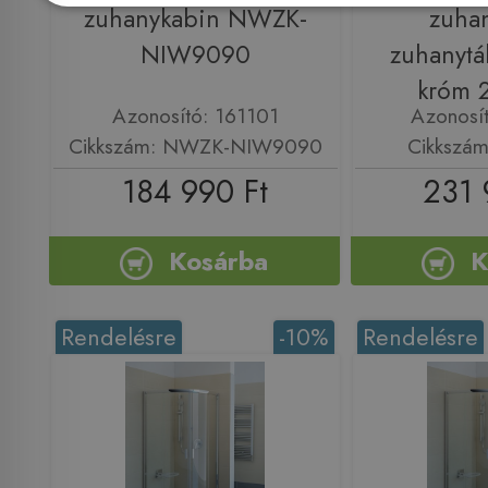
zuhanykabin NWZK-
zuha
NIW9090
zuhanytál
króm 
Azonosító: 161101
Azonosí
Cikkszám: NWZK-NIW9090
Cikkszám
184 990 Ft
231 
Kosárba
K
Rendelésre
-10%
Rendelésre