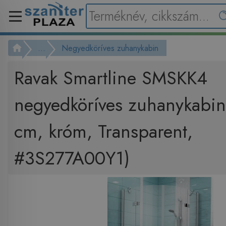
...
Negyedköríves zuhanykabin
Ravak Smartline SMSKK4
negyedköríves zuhanykabi
cm, króm, Transparent,
#3S277A00Y1)