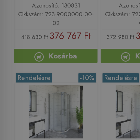
Azonosító: 130831
Azonosí
Cikkszám: 723-9000000-00-
Cikkszám: 7
02
376 767 Ft
3
418 630 Ft
372 980 Ft
Kosárba
K
Rendelésre
-10%
Rendelésre