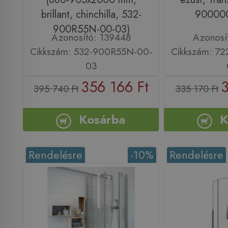
brillant, chinchilla, 532-
900000
900R55N-00-03)
Azonosító: 139448
Azonosí
Cikkszám: 532-900R55N-00-
Cikkszám: 7
03
356 166 Ft
3
395 740 Ft
335 170 Ft
Kosárba
K
Rendelésre
-10%
Rendelésre