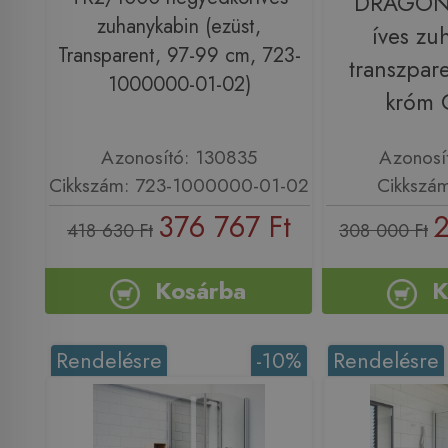
DRAGON
zuhanykabin (ezüst,
íves zu
Transparent, 97-99 cm, 723-
transzpar
1000000-01-02)
króm
Azonosító: 130835
Azonosí
Cikkszám: 723-1000000-01-02
Cikkszá
376 767 Ft
2
418 630 Ft
308 000 Ft
Kosárba
K
Rendelésre
-10%
Rendelésre