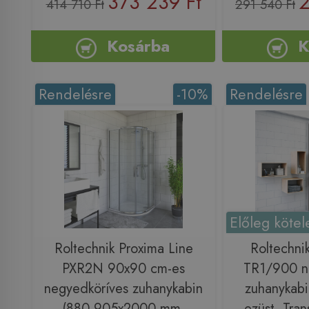
373 239 Ft
2
414 710 Ft
291 540 Ft
Kosárba
K
Rendelésre
-10%
Rendelésre
Előleg kötel
Roltechnik Proxima Line
Roltechni
PXR2N 90x90 cm-es
TR1/900 n
negyedköríves zuhanykabin
zuhanykabi
(880-905x2000 mm,
ezüst, Tran