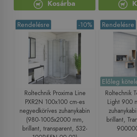
Kosárba
K
Rendelésre
-10%
Rendelésre
Előleg kötel
Roltechnik Proxima Line
Roltechnik 
PXR2N 100x100 cm-es
Light 900 
negyedköríves zuhanykabin
zuhanykabi
(980-1005x2000 mm,
brillant, Tr
brillant, transparent, 532-
900000