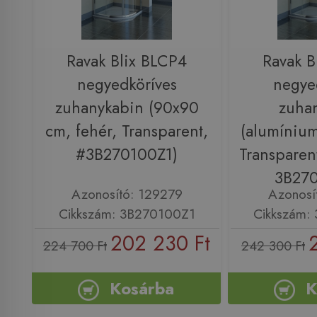
Ravak Blix BLCP4
Ravak B
negyedköríves
negye
zuhanykabin (90x90
zuha
cm, fehér, Transparent,
(alumíniu
#3B270100Z1)
Transparen
3B27
Azonosító: 129279
Azonosí
Cikkszám: 3B270100Z1
Cikkszám:
202 230 Ft
224 700 Ft
242 300 Ft
Kosárba
K