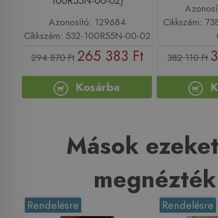
100R55N-00-02)
Azonosí
Azonosító: 129684
Cikkszám: 7
Cikkszám: 532-100R55N-00-02
265 383 Ft
3
294 870 Ft
382 110 Ft
Kosárba
K
Mások ezeket
megnézték
Rendelésre
Rendelésre