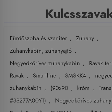
Kulcsszava
Fürdőszoba és szaniter
,
Zuhany
,
Zuhanykabin, zuhanyajtó
,
Negyedköríves zuhanykabin
,
Ravak te
Ravak
,
Smartline
,
SMSKK4
,
negyed
zuhanykabin
,
(90x90
,
króm
,
Trans
#3S277A00Y1)
,
Negyedköríves zuhany