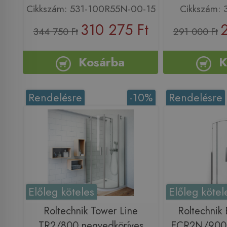
Cikkszám: 531-100R55N-00-15
Cikkszám:
310 275 Ft
344 750 Ft
291 000 Ft
Kosárba
K
Rendelésre
-10%
Rendelésre
Előleg köteles
Előleg kötel
Roltechnik Tower Line
Roltechnik 
TR2/800 negyedköríves
ECR2N/900 