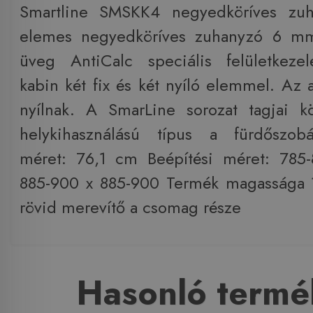
Smartline SMSKK4 negyedköríves zuh
elemes negyedköríves zuhanyzó 6 mm
üveg AntiCalc speciális felületkezel
kabin két fix és két nyíló elemmel. Az a
nyílnak. A SmarLine sorozat tagjai k
helykihasználású típus a fürdőszob
méret: 76,1 cm Beépítési méret: 785
885-900 x 885-900 Termék magassága
rövid merevítő a csomag része
Hasonló termé