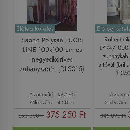
Előleg köteles
Előleg kötel
Sapho Polysan LUCIS
Roltechnik
LYR4/1000 
LINE 100x100 cm-es
zuhanykabi
negyedköríves
ajtóval (brill
zuhanykabin (DL3015)
1135
Azonosító: 150585
Azonosí
Cikkszám: DL3015
Cikkszám:
375 250 Ft
395 000 Ft
345 890 Ft