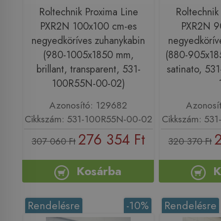
Roltechnik Proxima Line
Roltechnik
PXR2N 100x100 cm-es
PXR2N 9
negyedköríves zuhanykabin
negyedkörív
(980-1005x1850 mm,
(880-905x185
brillant, transparent, 531-
satinato, 5
100R55N-00-02)
Azonosító: 129682
Azonosí
Cikkszám: 531-100R55N-00-02
Cikkszám: 53
276 354 Ft
2
307 060 Ft
320 370 Ft
Kosárba
K
Rendelésre
-10%
Rendelésre