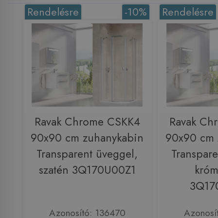
Rendelésre
-10%
Rendelésre
Ravak Chrome CSKK4
Ravak Ch
90x90 cm zuhanykabin
90x90 cm 
Transparent üveggel,
Transpare
szatén 3Q170U00Z1
króm
3Q17
Azonosító: 136470
Azonosí