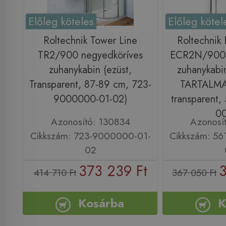
Előleg köteles
Előleg kötel
Roltechnik Tower Line
Roltechnik 
TR2/900 negyedköríves
ECR2N/900 
zuhanykabin (ezüst,
zuhanykabi
Transparent, 87-89 cm, 723-
TARTALMAZ!
9000000-01-02)
transparent
00
Azonosító: 130834
Azonosí
Cikkszám: 723-9000000-01-
Cikkszám: 5
02
373 239 Ft
3
414 710 Ft
367 050 Ft
Kosárba
K