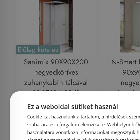
Előleg köteles
Sanimix 90X90X200
N-Smart 
negyedköríves
90x9
zuhanykabin tálcával
negye
22.1762A-90/3
zuhanyk
LO
Ez a weboldal sütiket használ
Cookie-kat használunk a tartalom, a hirdetések szem
Azonosító: 186028
Azonosí
szabására és a forgalom elemzésére. Webhelyünk Ön 
Cikkszám: 22.1762A-90/3
Cikkszám: 
használatára vonatkozó információkat megosztjuk hi
elemző partnereinkkel is, akik egyesíthetik azokat m