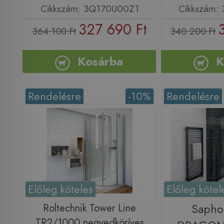
Cikkszám: 3Q170U00Z1
Cikkszám:
327 690 Ft
364 100 Ft
340 200 Ft
Kosárba
K
Rendelésre
-10%
Rendelésre
Előleg köteles
Előleg kötel
Roltechnik Tower Line
Saph
TR2/1000 negyedköríves