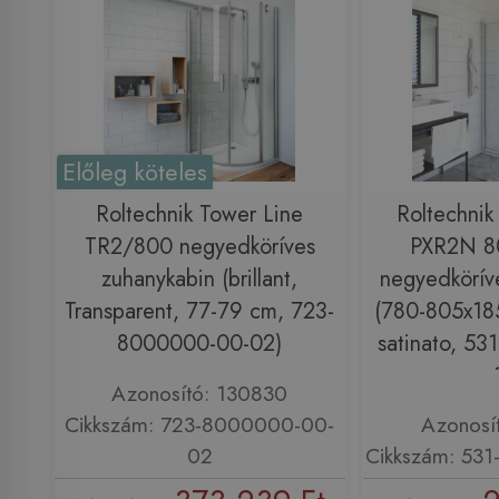
Előleg köteles
Roltechnik Tower Line
Roltechnik
TR2/800 negyedköríves
PXR2N 8
zuhanykabin (brillant,
negyedkörív
Transparent, 77-79 cm, 723-
(780-805x185
8000000-00-02)
satinato, 5
Azonosító: 130830
Cikkszám: 723-8000000-00-
Azonosí
02
Cikkszám: 53