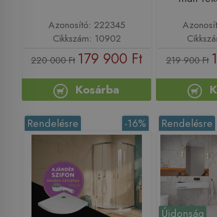
Azonosító: 222345
Azonosí
Cikkszám: 10902
Cikksz
179 900 Ft
220 000 Ft
219 900 Ft
Kosárba
K
Rendelésre
-16%
Rendelésre
Újdonság