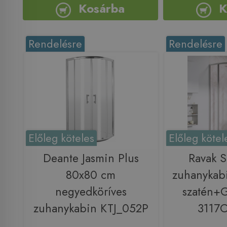
Kosárba
K
Rendelésre
Rendelésre
Előleg köteles
Előleg kötel
Deante Jasmin Plus
Ravak 
80x80 cm
zuhanykab
negyedköríves
szatén+
zuhanykabin KTJ_052P
3117