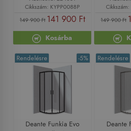
Cikkszám: KYPP0088P
Cikkszám
141 900 Ft
149 900 Ft
149 900 Ft
Kosárba
K
Rendelésre
-5%
Rendelésre
Deante Funkia Evo
Deante 