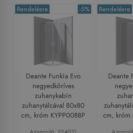
Rendelésre
-5%
Rendelésre
Deante Funkia Evo
Deante 
negyedköríves
negye
zuhanykabin
zuha
zuhanytálcával 80x80
zuhanytál
cm, króm KYPP0088P
cm, króm
Azonosító: 224031
Azonosí