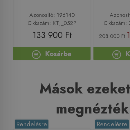
Azonosító: 196140
Azonosí
Cikkszám: KTJ_052P
Cikkszám:
133 900 Ft
208 000 Ft
Kosárba
K
Mások ezeket
megnézték
Rendelésre
Rendelésre