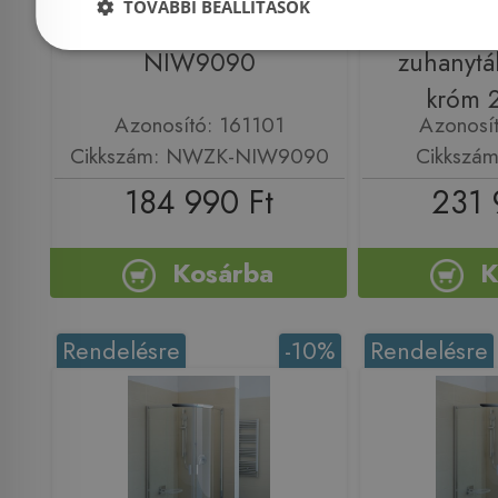
TOVÁBBI BEÁLLÍTÁSOK
zuhanykabin NWZK-
zuha
NIW9090
zuhanytál
króm 
Azonosító: 161101
Azonosí
Cikkszám: NWZK-NIW9090
Cikkszám
184 990 Ft
231 
Kosárba
K
Rendelésre
-10%
Rendelésre