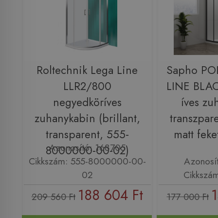
Roltechnik Lega Line
Sapho PO
LLR2/800
LINE BLA
negyedköríves
íves zu
zuhanykabin (brillant,
transzpar
transparent, 555-
matt fek
Azonosító: 168705
8000000-00-02)
Cikkszám: 555-8000000-00-
Azonosí
02
Cikkszá
188 604 Ft
1
209 560 Ft
177 000 Ft