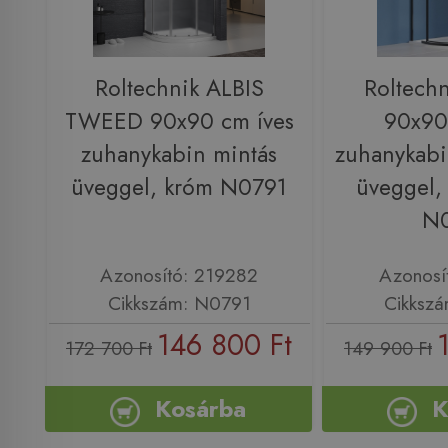
Roltechnik ALBIS
Roltech
TWEED 90x90 cm íves
90x90
zuhanykabin mintás
zuhanykabi
üveggel, króm N0791
üveggel, 
N
Azonosító: 219282
Azonosí
Cikkszám: N0791
Cikksz
146 800 Ft
172 700 Ft
149 900 Ft
Kosárba
K