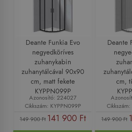
Deante Funkia Evo
Deante 
negyedköríves
negye
zuhanykabin
zuha
zuhanytálcával 90x90
zuhanytál
cm, matt fekete
cm, t
KYPPN099P
KYP
Azonosító: 224027
Azonosí
Cikkszám: KYPPN099P
Cikkszám
141 900 Ft
149 900 Ft
149 900 Ft