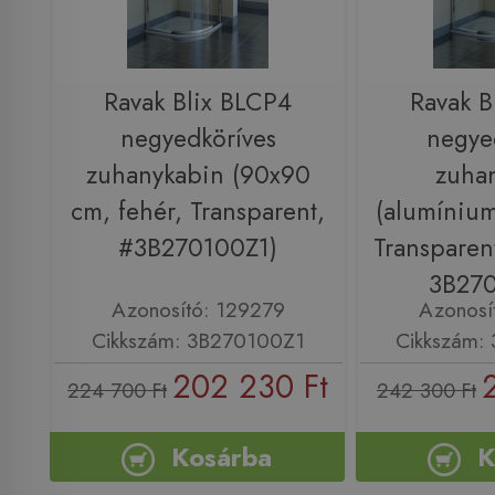
Ravak Blix BLCP4
Ravak B
negyedköríves
negye
zuhanykabin (90x90
zuha
cm, fehér, Transparent,
(alumíniu
#3B270100Z1)
Transparen
3B27
Azonosító: 129279
Azonosí
Cikkszám: 3B270100Z1
Cikkszám:
202 230 Ft
224 700 Ft
242 300 Ft
Kosárba
K