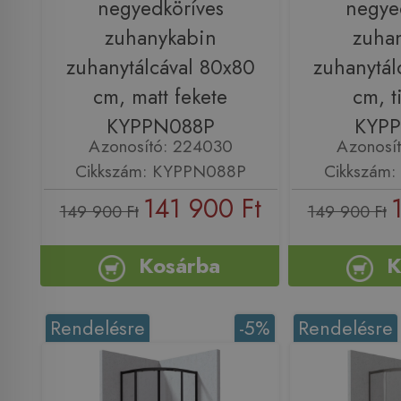
negyedköríves
negye
zuhanykabin
zuha
zuhanytálcával 80x80
zuhanytál
cm, matt fekete
cm, t
KYPPN088P
KYP
Azonosító: 224030
Azonosí
Cikkszám: KYPPN088P
Cikkszám
141 900 Ft
149 900 Ft
149 900 Ft
Kosárba
K
Rendelésre
-5%
Rendelésre