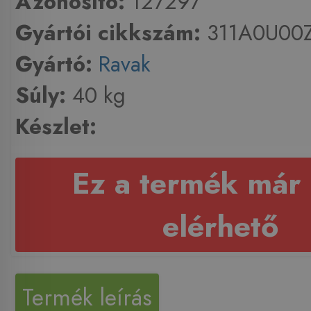
Azonosító:
127297
Gyártói cikkszám:
311A0U00
Gyártó:
Ravak
Súly:
40 kg
Készlet:
Ez a termék már
elérhető
Termék leírás