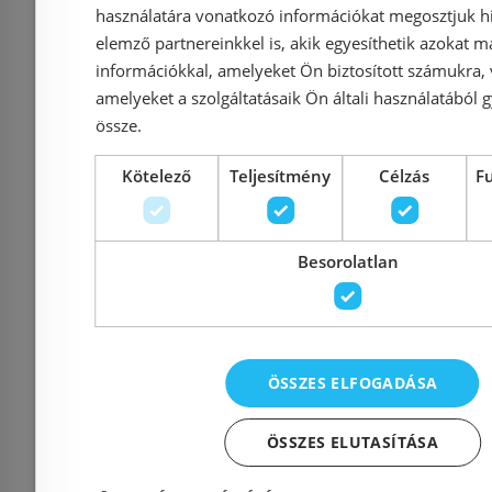
178 900 Ft
75 
használatára vonatkozó információkat megosztjuk hi
elemző partnereinkkel is, akik egyesíthetik azokat m
információkkal, amelyeket Ön biztosított számukra,
Kosárba
K
amelyeket a szolgáltatásaik Ön általi használatából g
össze.
Rendelésre
Rendelésre
Kötelező
Teljesítmény
Célzás
F
Besorolatlan
ÖSSZES ELFOGADÁSA
N-Smart NICOLE white
Sanimix 
90x90 cm-es hátfalas
cm negy
ÖSSZES ELUTASÍTÁSA
negyedköríves
üvegh