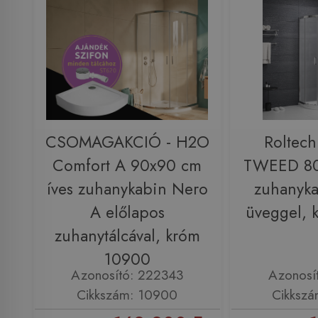
CSOMAGAKCIÓ - H2O
Roltech
Comfort A 90x90 cm
TWEED 80
íves zuhanykabin Nero
zuhanyka
A előlapos
üveggel,
zuhanytálcával, króm
10900
Azonosító: 222343
Azonosí
Cikkszám: 10900
Cikksz