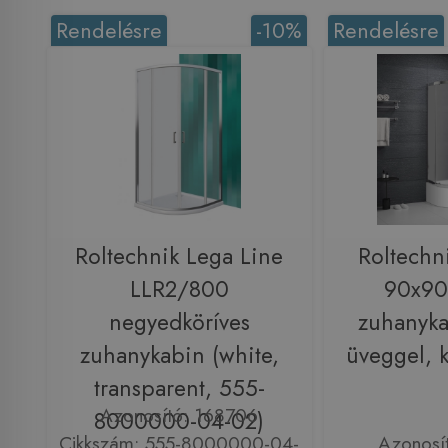
Rendelésre
-10%
Rendelésre
Roltechnik Lega Line
Roltech
LLR2/800
90x90
negyedköríves
zuhanyk
zuhanykabin (white,
üveggel,
transparent, 555-
Azonosító: 168706
8000000-04-02)
Cikkszám: 555-8000000-04-
Azonosí