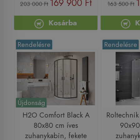
169 900 Ft
1
203 000 Ft
163 500 Ft
Kosárba
K
Rendelésre
Rendelésre
Újdonság
H2O Comfort Black A
Roltechni
80x80 cm íves
90x90
zuhanykabin, fekete
zuhanyk