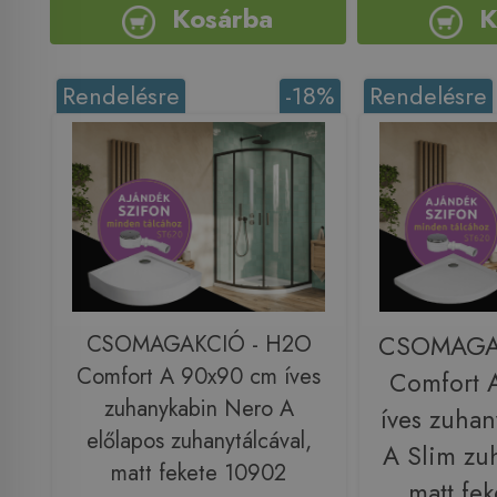
Kosárba
K
Rendelésre
-18%
Rendelésre
CSOMAGAKCIÓ - H2O
CSOMAGA
Comfort A 90x90 cm íves
Comfort 
zuhanykabin Nero A
íves zuha
előlapos zuhanytálcával,
A Slim zuh
matt fekete 10902
matt fe