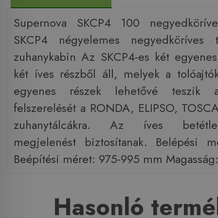
Supernova SKCP4 100 negyedköríve
SKCP4 négyelemes negyedköríves t
zuhanykabin Az SKCP4-es két egyenes,
két íves részből áll, melyek a tolóajtó
egyenes részek lehetővé teszik 
felszerelését a RONDA, ELIPSO, TOSCA
zuhanytálcákra. Az íves betétl
megjelenést biztosítanak. Belépési
Beépítési méret: 975-995 mm Magasság
Hasonló termé