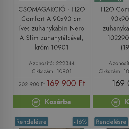
CSOMAGAKCIÓ - H2O
H2O Comf
Comfort A 90x90 cm
90x90
íves zuhanykabin Nero
zuhanyka
A Slim zuhanytálcával,
102290
króm 10901
(1
Azonosító: 222344
Azonosí
Cikkszám: 10901
Cikkszám: 1
169 900 Ft
169 
202 900 Ft
Kosárba
K
Rendelésre
-16%
Rendelésre