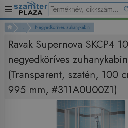
...
Negyedköríves zuhanykabin
Ravak Supernova SKCP4 1
negyedköríves zuhanykabin
(Transparent, szatén, 100 
995 mm, #311A0U00Z1)