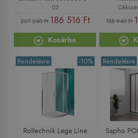
02
Cikksz
186 516 Ft
1
207 240 Ft
155 940 Ft
Kosárba
K
Rendelésre
-10%
Rendelésre
Roltechnik Lega Line
Sapho PO