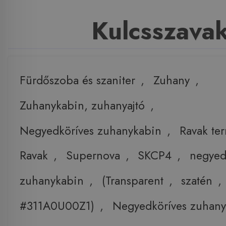
Kulcsszava
Fürdőszoba és szaniter
,
Zuhany
,
Zuhanykabin, zuhanyajtó
,
Negyedköríves zuhanykabin
,
Ravak te
Ravak
,
Supernova
,
SKCP4
,
negyed
zuhanykabin
,
(Transparent
,
szatén
,
#311A0U00Z1)
,
Negyedköríves zuhany