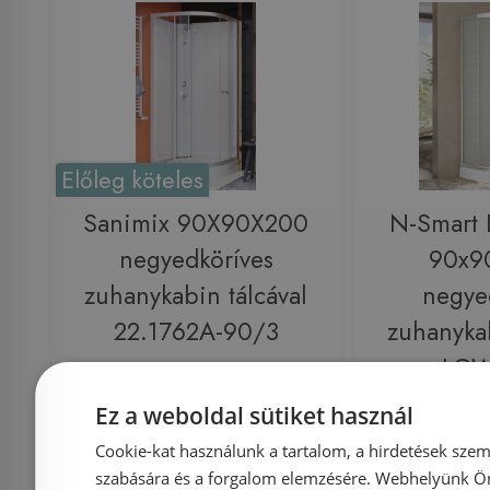
Előleg köteles
Sanimix 90X90X200
N-Smart 
negyedköríves
90x9
zuhanykabin tálcával
negye
22.1762A-90/3
zuhanyk
LO
Ez a weboldal sütiket használ
Azonosító: 186028
Azonosí
Cookie-kat használunk a tartalom, a hirdetések szem
Cikkszám: 22.1762A-90/3
Cikkszám: 
szabására és a forgalom elemzésére. Webhelyünk Ön 