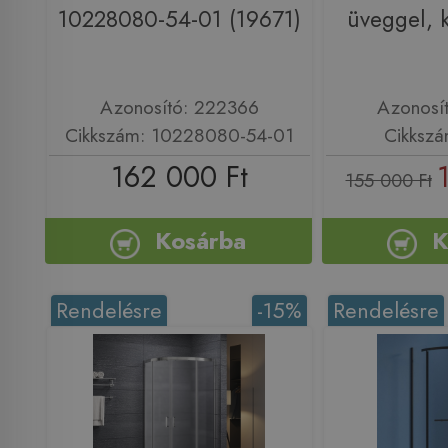
10228080-54-01 (19671)
üveggel,
Azonosító: 222366
Azonosí
Cikkszám: 10228080-54-01
Cikksz
162 000 Ft
155 000 Ft
Kosárba
K
Rendelésre
-15%
Rendelésre