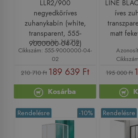
LLR2/900
LINE BLA
negyedköríves
íves zu
zuhanykabin (white,
transzpar
transparent, 555-
matt fek
Azonosító: 168712
9000000-04-02)
Cikkszám: 555-9000000-04-
Azonosí
02
Cikkszá
189 639 Ft
210 710 Ft
195 000 Ft
Kosárba
K
Rendelésre
-10%
Rendelésre