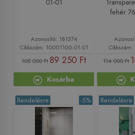
01-01
Transpare
fehér 7
Azonosító: 181574
Azonosí
Cikkszám: 10001100-01-01
Cikkszám:
89 250 Ft
1
105 000 Ft
114 000 Ft
Kosárba
K
Rendelésre
-5%
Rendelésre