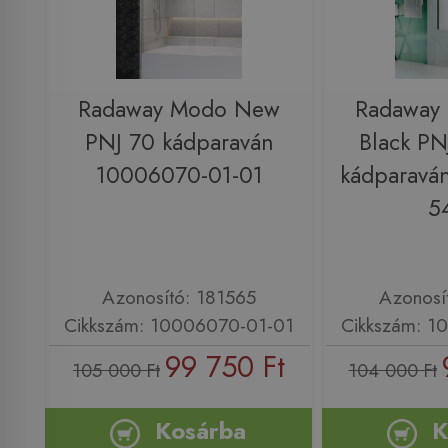
Radaway Modo New
Radaway
PNJ 70 kádparaván
Black PN
10006070-01-01
kádparavá
5
Azonosító: 181565
Azonosí
Cikkszám: 10006070-01-01
Cikkszám: 1
99 750 Ft
105 000 Ft
104 000 Ft
Kosárba
K