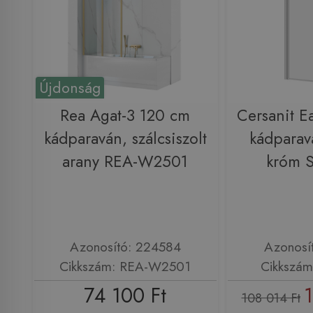
Újdonság
Rea Agat-3 120 cm
Cersanit Ea
kádparaván, szálcsiszolt
kádparav
arany REA-W2501
króm 
Azonosító: 224584
Azonosí
Cikkszám: REA-W2501
Cikkszám
74 100 Ft
1
108 014 Ft