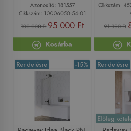
Azonosító: 181557
Cikkszám: 4
Cikkszám: 10006050-54-01
95 000 Ft
100 000 Ft
91 390 Ft
Kosárba
K
Rendelésre
-15%
Rendelésre
Előleg kötel
Radaway Idea Black PNJ
Radaway 