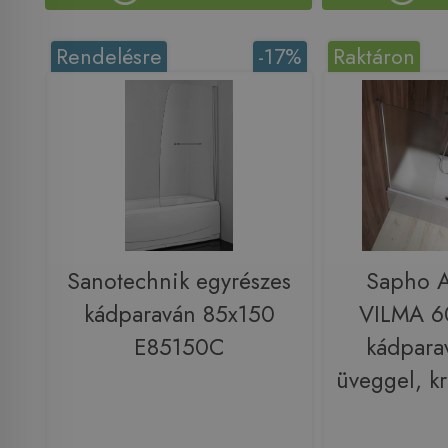
Rendelésre
-17%
Raktáron
Sanotechnik egyrészes
Sapho 
kádparaván 85x150
VILMA 6
E85150C
kádpara
üveggel, 