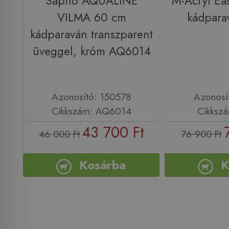
Sapho AQUALINE
M-Acryl Ea
VILMA 60 cm
kádpara
kádparaván transzparent
üveggel, króm AQ6014
Azonosító: 150578
Azonosí
Cikkszám: AQ6014
Cikksz
43 700 Ft
46 000 Ft
76 900 Ft
Kosárba
K