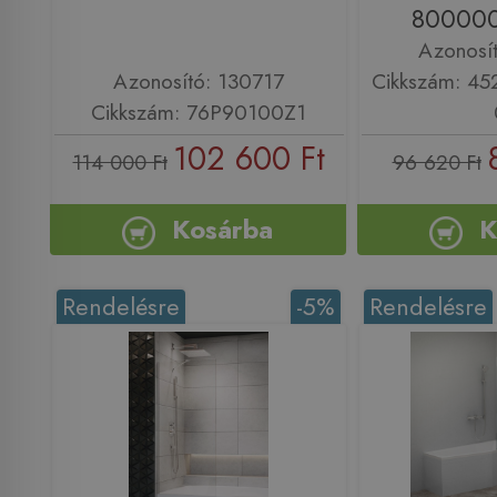
800000
Azonosí
Azonosító: 130717
Cikkszám: 4
Cikkszám: 76P90100Z1
102 600 Ft
114 000 Ft
96 620 Ft
Kosárba
K
Rendelésre
-5%
Rendelésre