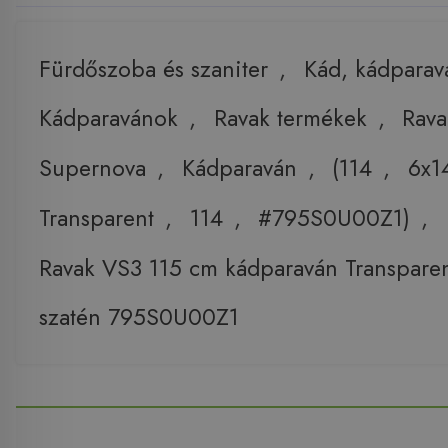
Fürdőszoba és szaniter
,
Kád, kádparav
Kádparavánok
,
Ravak termékek
,
Rava
Supernova
,
Kádparaván
,
(114
,
6x1
Transparent
,
114
,
#795S0U00Z1)
,
Ravak VS3 115 cm kádparaván Transpare
szatén 795S0U00Z1