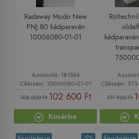
Radaway Modo New
Roltechn
PNJ 80 kádparaván
oldal
10006080-01-01
kádparavánh
transpa
750000
Azonosító: 181566
Azonosí
Cikkszám: 10006080-01-01
Cikkszám: 57
102 600 Ft
1
108 000 Ft
111 920 Ft
Kosárba
K
Rendelésre
-5%
Rendelésre