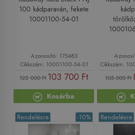
100 kádparaván, fekete
kádp
10001100-54-01
törölkö
100010
Azonosító: 175483
Azonosí
Cikkszám: 10001100-54-01
Cikkszám: 1
103 700 Ft
122 000 Ft
105 000 Ft
Kosárba
K
Rendelésre
-10%
Rendelésre