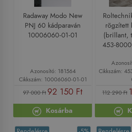
Radaway Modo New
Roltechn
PNJ 60 kádparaván
rögzített
10006060-01-01
(brillant,
453-8000
Azonosí
Azonosító: 181564
Cikkszám: 4
Cikkszám: 10006060-01-01
92 150 Ft
97 000 Ft
112 290 Ft
Kosárba
K
Rendelésre
-5%
Rendelésre