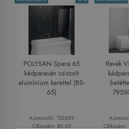
POLYSAN Spera 65
Ravak V
kádparaván csiszolt
kádpar
alumínium kerettel (BS-
betétte
65)
795S
Azonosító: 152689
Azonosí
Cikkszám: BS-65
Cikkszám: