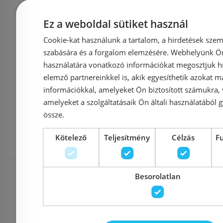
75 050 Ft
79 000 Ft
81 800 Ft
Ez a weboldal sütiket használ
Cookie-kat használunk a tartalom, a hirdetések szem
Kosárba
K
szabására és a forgalom elemzésére. Webhelyünk Ön 
használatára vonatkozó információkat megosztjuk hi
elemző partnereinkkel is, akik egyesíthetik azokat m
információkkal, amelyeket Ön biztosított számukra,
Mások ezeket
amelyeket a szolgáltatásaik Ön általi használatából g
össze.
megnézték
Kötelező
Teljesítmény
Célzás
F
Rendelésre
Raktáron
Besorolatlan