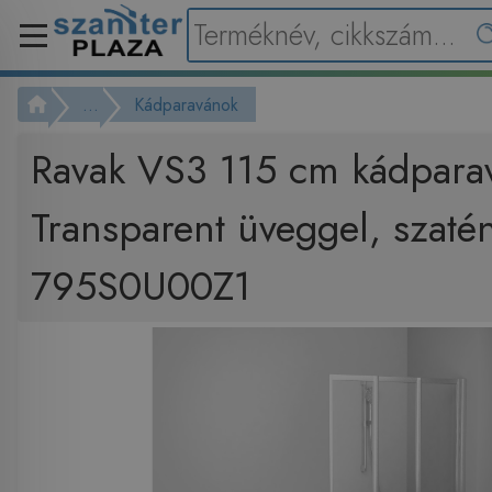
...
Kádparavánok
Ravak VS3 115 cm kádpara
Transparent üveggel, szaté
795S0U00Z1