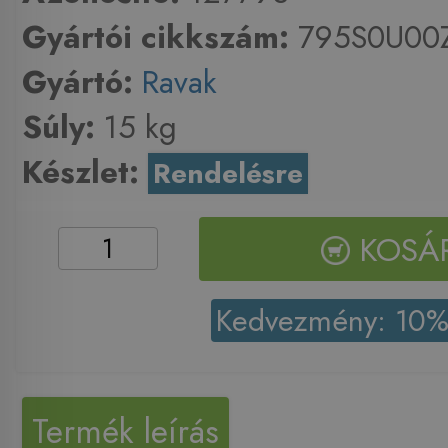
Gyártói cikkszám:
795S0U00
Gyártó:
Ravak
Súly:
15 kg
Készlet:
Rendelésre
KOSÁ
Kedvezmény: 10
Termék leírás