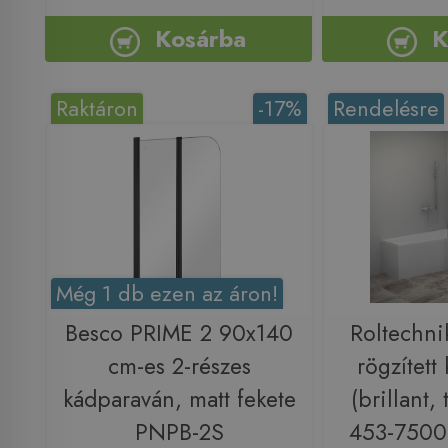
Kosárba
K
Raktáron
-17%
Rendelésre
Még 1 db ezen az áron!
Besco PRIME 2 90x140
Roltechn
cm-es 2-részes
rögzített
kádparaván, matt fekete
(brillant,
PNPB-2S
453-7500