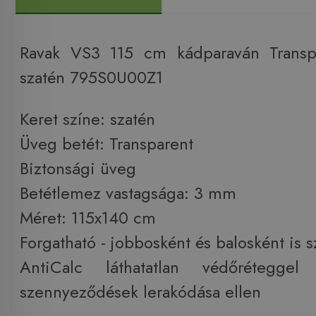
Ravak VS3 115 cm kádparaván Transp
szatén 795S0U00Z1
Keret színe: szatén
Üveg betét: Transparent
Biztonsági üveg
Betétlemez vastagsága: 3 mm
Méret: 115x140 cm
Forgatható - jobbosként és balosként is 
AntiCalc láthatatlan védőrétegg
szennyeződések lerakódása ellen