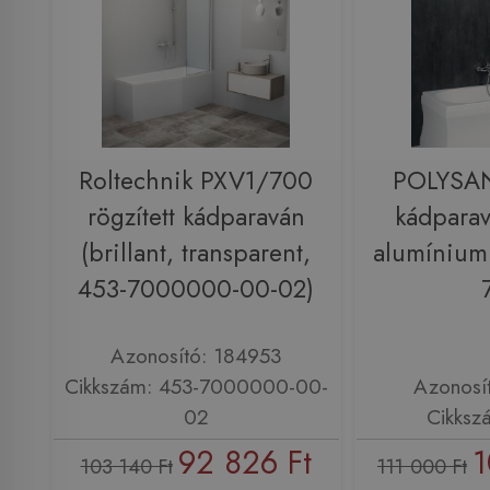
Roltechnik PXV1/700
POLYSAN
rögzített kádparaván
kádparav
(brillant, transparent,
alumínium 
453-7000000-00-02)
Azonosító: 184953
Cikkszám: 453-7000000-00-
Azonosí
02
Cikksz
92 826 Ft
1
103 140 Ft
111 000 Ft