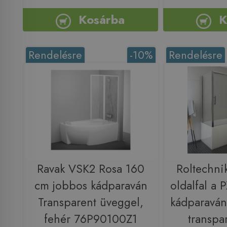
Kosárba
K
Rendelésre
-10%
Rendelésre
Ravak VSK2 Rosa 160
Roltechn
cm jobbos kádparaván
oldalfal a
Transparent üveggel,
kádparavánh
fehér 76P90100Z1
transpa