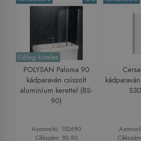
Előleg köteles
POLYSAN Paloma 90
Cersa
kádparaván csiszolt
kádparaván
alumínium kerettel (BS-
S30
90)
Azonosító: 152690
Azonosí
Cikkszám: BS-90
Cikkszám