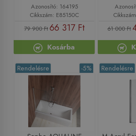
Azonosító: 164195
Azonosí
Cikkszám: E85150C
Cikkszá
66 317 Ft
79 900 Ft
61 000 Ft
Kosárba
K
Rendelésre
-5%
Rendelésre