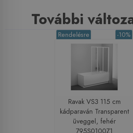
További változ
Rendelésre
-10%
Ravak VS3 115 cm
kádparaván Transparent
üveggel, fehér
795S0100Z1