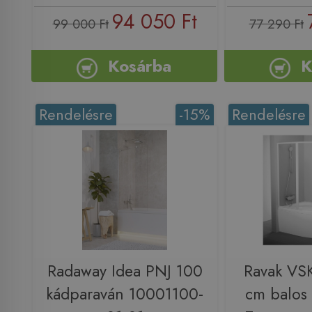
94 050 Ft
99 000 Ft
77 290 Ft
Kosárba
K
Rendelésre
-15%
Rendelésre
Radaway Idea PNJ 100
Ravak VS
kádparaván 10001100-
cm balos