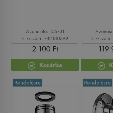
Azonosító: 155731
Azonosí
Cikkszám: 782180399
Cikkszám
2 100 Ft
119 
Kosárba
K
Rendelésre
Rendelésre