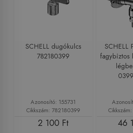
SCHELL dugókulcs
SCHELL P
782180399
fagybiztos 
légbe
039
Azonosító: 155731
Azonosí
Cikkszám: 782180399
Cikkszám
2 100 Ft
46 