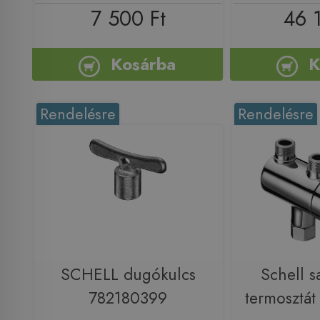
7 500 Ft
46 
Kosárba
K
Rendelésre
Rendelésre
SCHELL dugókulcs
Schell s
782180399
termosztá