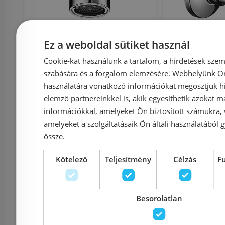
Ez a weboldal sütiket használ
Schell UNIVERSAL
Schell
Cookie-kat használunk a tartalom, a hirdetések szem
lopásbiztos perlátor
szabá
szabására és a forgalom elemzésére. Webhelyünk Ön 
021210699
sarokszel
használatára vonatkozó információkat megosztjuk hi
elemző partnereinkkel is, akik egyesíthetik azokat m
(491
információkkal, amelyeket Ön biztosított számukra,
amelyeket a szolgáltatásaik Ön általi használatából g
össze.
Azonosító: 169672
Azonosí
Cikkszám: 021210699
Cikkszám
Kötelező
Teljesítmény
Célzás
F
5 600 Ft
2 8
Besorolatlan
Kosárba
K