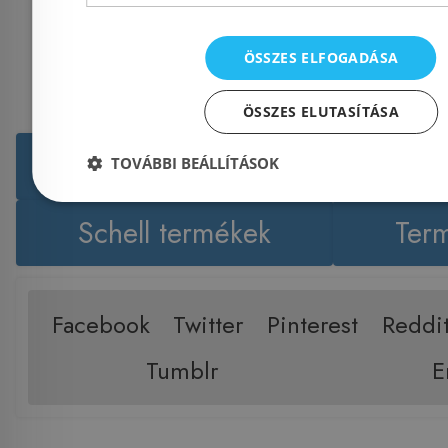
ÖSSZES ELFOGADÁSA
ÖSSZES ELUTASÍTÁSA
Még több Kiegészítők (csap
TOVÁBBI BEÁLLÍTÁSOK
Schell termékek
Term
Facebook
Twitter
Pinterest
Reddi
Tumblr
E