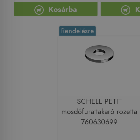
Kosárba
K
Rendelésre
SCHELL PETIT
mosdófurattakaró rozetta
760630699