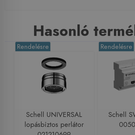
Hasonló termé
Rendelésre
Rendelésre
Schell UNIVERSAL
Schell S
lopásbiztos perlátor
005
021210699