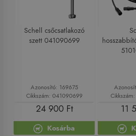
Schell csőcsatlakozó
Sc
szett 041090699
hosszabbít
510
Azonosító: 169675
Azonosí
Cikkszám: 041090699
Cikkszám
24 900 Ft
11 
Kosárba
K