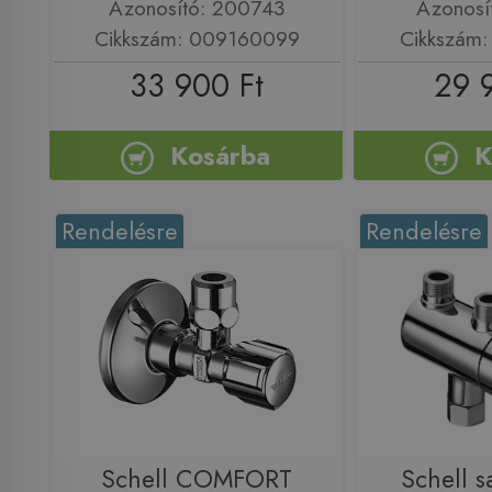
Azonosító: 200743
Azonosí
Cikkszám: 009160099
Cikkszám
33 900 Ft
29 
Kosárba
K
Rendelésre
Rendelésre
Schell COMFORT
Schell s