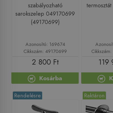
szabályozható
termosztá
sarokszelep 049170699
(49170699)
Azonosító: 169674
Azonosí
Cikkszám: 49170699
Cikkszám
2 800 Ft
119 
Kosárba
K
Rendelésre
Raktáron