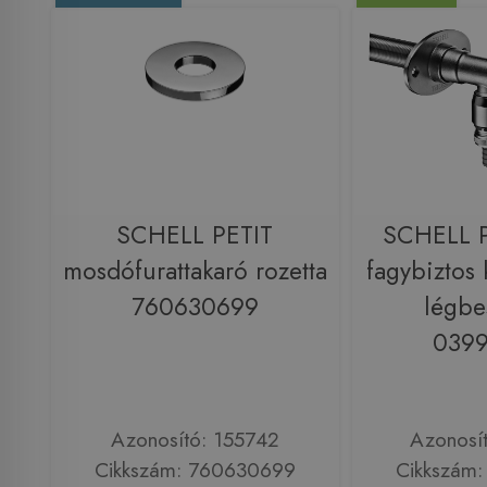
SCHELL PETIT
SCHELL P
mosdófurattakaró rozetta
fagybiztos 
760630699
légbe
039
Azonosító: 155742
Azonosí
Cikkszám: 760630699
Cikkszám