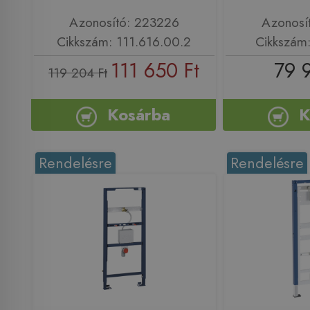
Azonosító: 223226
Azonosí
Cikkszám: 111.616.00.2
Cikkszám
111 650 Ft
79 
119 204 Ft
Kosárba
K
Rendelésre
Rendelésre