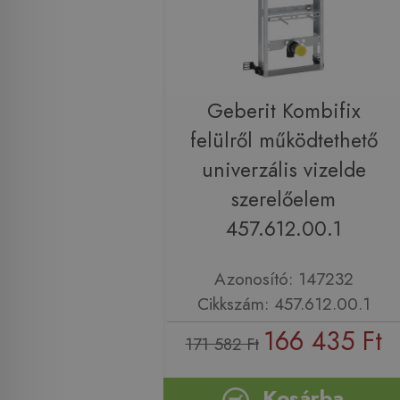
Geberit Kombifix
felülről működtethető
univerzális vizelde
szerelőelem
457.612.00.1
Azonosító: 147232
Cikkszám: 457.612.00.1
166 435 Ft
171 582 Ft
Kosárba