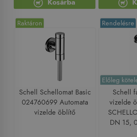
Kosárba
K
Raktáron
Rendelésre
Előleg kötel
Schell Schellomat Basic
Schell f
024760699 Automata
vizelde ö
vizelde öblítő
SCHELLO
DN 15, 