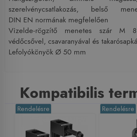
szerelvénycsatlakozás, belső me
DIN EN normának megfelelően
Vizelde-rögzítő menetes szár 
védőcsővel, csavaranyával és takarósapká
Lefolyókönyök Ø 50 mm
Kompatibilis te
Rendelésre
Rendelésre