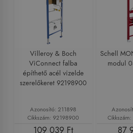
Villeroy & Boch
Schell MO
ViConnect falba
modul 
építhető acél vizelde
szerelőkeret 92198900
Azonosító: 211898
Azonosí
Cikkszám: 92198900
Cikkszám
109 039 Ft
87 