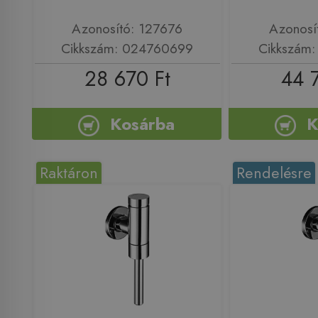
Azonosító: 127676
Azonosí
Cikkszám: 024760699
Cikkszám
28 670 Ft
44 
Kosárba
K
Raktáron
Rendelésre