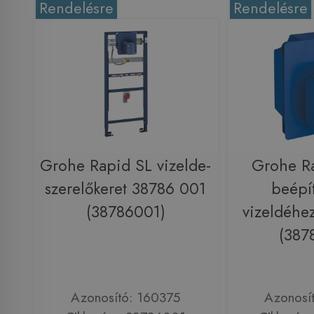
Rendelésre
Rendelésre
Grohe Rapid SL vizelde-
Grohe R
szerelőkeret 38786 001
beépí
(38786001)
vizeldéhe
(387
Azonosító: 160375
Azonosí