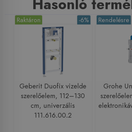
Hasonló termé
Raktáron
-6%
Rendelésre
Geberit Duofix vizelde
Grohe Uni
szerelőelem, 112–130
szerelőele
cm, univerzális
elektronik
111.616.00.2