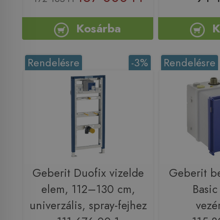
Kosárba
K
Rendelésre
-3%
Rendelésre
Geberit Duofix vizelde
Geberit be
elem, 112–130 cm,
Basic
univerzális, spray-fejhez
vezé