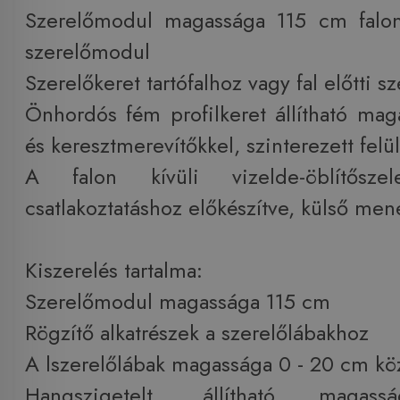
Szerelőmodul magassága 115 cm falon 
szerelőmodul
Szerelőkeret tartófalhoz vagy fal előtti s
Önhordós fém profilkeret állítható mag
és keresztmerevítőkkel, szinterezett felül
A falon kívüli vizelde-öblítősze
csatlakoztatáshoz előkészítve, külső men
Kiszerelés tartalma:
Szerelőmodul magassága 115 cm
Rögzítő alkatrészek a szerelőlábakhoz
A lszerelőlábak magassága 0 - 20 cm közö
Hangszigetelt, állítható magass