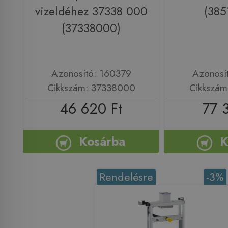
vizeldéhez 37338 000
(385
(37338000)
Azonosító: 160379
Azonosí
Cikkszám: 37338000
Cikkszám
46 620 Ft
77 
Kosárba
K
Rendelésre
-3%