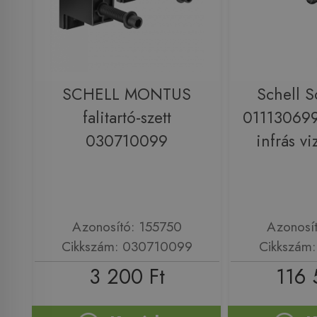
SCHELL MONTUS
Schell S
falitartó-szett
011130699 
030710099
infrás vi
Azonosító: 155750
Azonosí
Cikkszám: 030710099
Cikkszám
3 200 Ft
116 