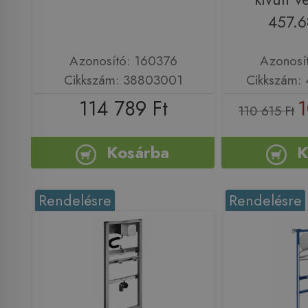
457.6
Azonosító: 160376
Azonosí
Cikkszám: 38803001
Cikkszám: 
114 789 Ft
1
110 615 Ft
Kosárba
K
Rendelésre
Rendelésre