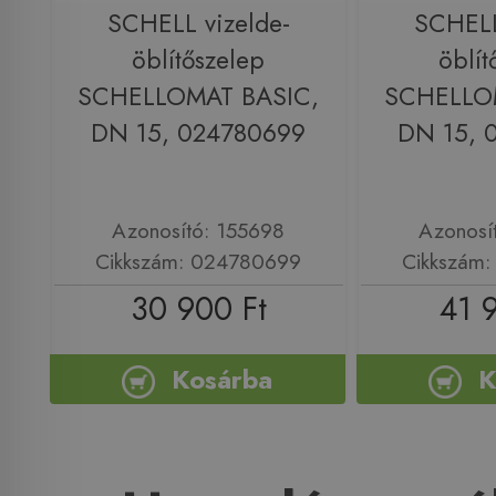
SCHELL vizelde-
SCHELL
öblítőszelep
öblít
SCHELLOMAT BASIC,
SCHELLO
DN 15, 024780699
DN 15, 
Azonosító: 155698
Azonosí
Cikkszám: 024780699
Cikkszám
30 900 Ft
41 
Kosárba
K