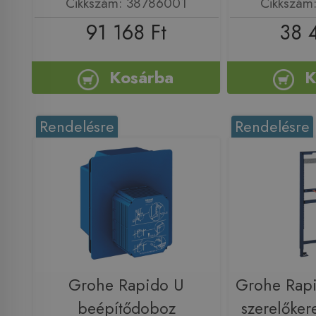
Cikkszám: 38786001
Cikkszám
91 168 Ft
38 
Kosárba
K
Rendelésre
Rendelésre
Grohe Rapido U
Grohe Rapi
beépítődoboz
szerelőker