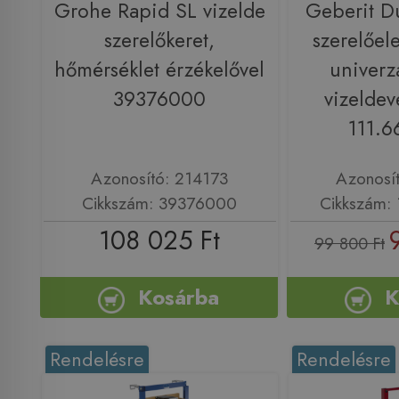
Grohe Rapid SL vizelde
Geberit Du
szerelőkeret,
szerelőel
hőmérséklet érzékelővel
univerzá
39376000
vizeldev
111.6
Azonosító: 214173
Azonosí
Cikkszám: 39376000
Cikkszám: 
108 025 Ft
99 800 Ft
Kosárba
K
Rendelésre
Rendelésre