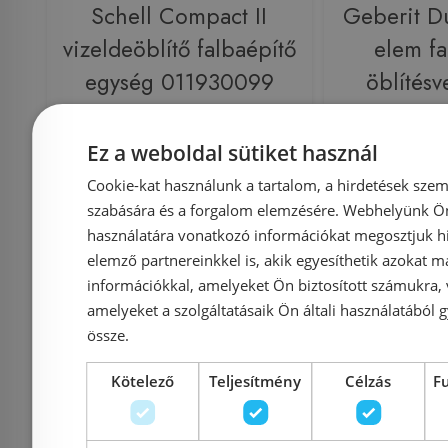
Schell Compact II
Geberit Du
vizeldeöblítő falbaépítő
elem fa
egység 011930099
öblítésv
111.6
Ez a weboldal sütiket használ
Cookie-kat használunk a tartalom, a hirdetések szem
Azonosító: 129514
Azonosí
szabására és a forgalom elemzésére. Webhelyünk Ön 
Cikkszám: 011930099
Cikkszám: 
használatára vonatkozó információkat megosztjuk hi
elemző partnereinkkel is, akik egyesíthetik azokat m
21 900 Ft
121 825 Ft
információkkal, amelyeket Ön biztosított számukra,
amelyeket a szolgáltatásaik Ön általi használatából g
Kosárba
K
össze.
Kötelező
Teljesítmény
Célzás
F
Rendelésre
-3%
Rendelésre