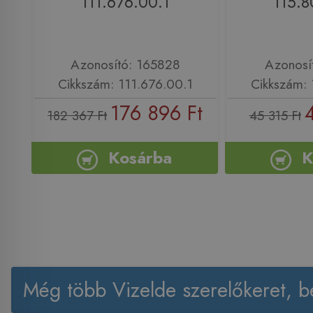
111.676.00.1
115.8
Azonosító: 165828
Azonosí
Cikkszám: 111.676.00.1
Cikkszám: 
176 896 Ft
182 367 Ft
45 315 Ft
Kosárba
K
Még több Vizelde szerelőkeret, b