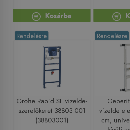
Kosárba
K
Rendelésre
Rendelésre
Grohe Rapid SL vizelde-
Geberit
szerelőkeret 38803 001
vizelde e
(38803001)
cm, univer
kívüli v