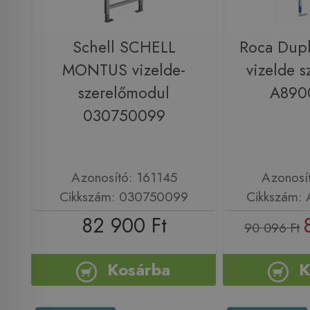
Schell SCHELL
Roca Duplo
MONTUS vizelde-
vizelde s
szerelőmodul
A890
030750099
Azonosító: 161145
Azonosí
Cikkszám: 030750099
Cikkszám:
82 900 Ft
90 096 Ft
Kosárba
K