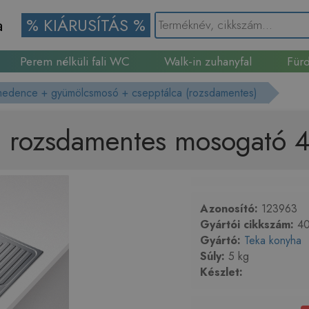
a
% KIÁRUSÍTÁS %
Perem nélküli fali WC
Walk-in zuhanyfal
Fürd
Gránit mosogató
medence + gyümölcsmosó + csepptálca (rozsdamentes)
0 rozsdamentes mosogató
Azonosító:
123963
Gyártói cikkszám:
40
Gyártó:
Teka konyha
Súly:
5 kg
Készlet: