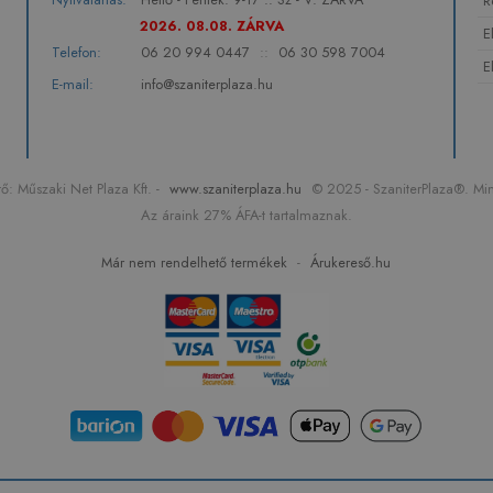
R
2026. 08.08. ZÁRVA
E
Telefon:
06 20 994 0447
::
06 30 598 7004
E
E-mail:
info@szaniterplaza.hu
: Műszaki Net Plaza Kft. -
www.szaniterplaza.hu
© 2025 - SzaniterPlaza®. Min
Az áraink 27% ÁFA-t tartalmaznak.
Már nem rendelhető termékek
-
Árukereső.hu