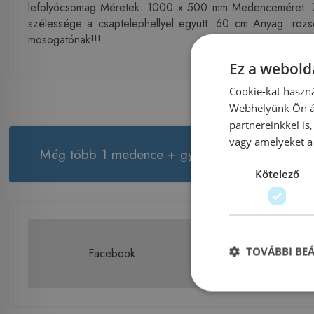
lefolyócsomag Méretek: 1000 x 500 mm Medenceméret: 3
szélessége a csaptelephellyel együtt: 60 cm Anyag: roz
mosogatónak!!!
Ez a webolda
Cookie-kat haszná
Webhelyünk Ön ál
partnereinkkel is
vagy amelyeket a 
Még több 1 medence + gyümölcsmosó + cseppt
Kötelező
TOVÁBBI BE
Facebook
Twitter