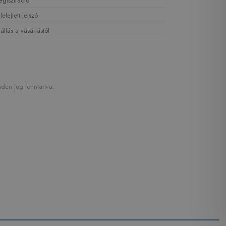
egisztráció
lfelejtett jelszó
lállás a vásárlástól
den jog fenntartva.