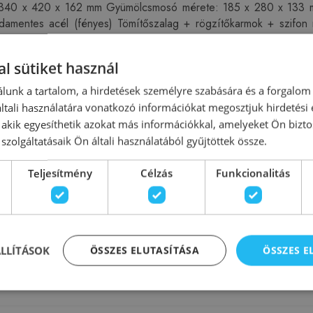
40 x 420 x 162 mm Gyümölcsmosó mérete: 185 x 280 x 133 mm 
sdamentes acél (fényes) Tömítőszalag + rögzítőkarmok + szifon
l sütiket használ
lunk a tartalom, a hirdetések személyre szabására és a forgalom
tali használatára vonatkozó információkat megosztjuk hirdetési
, akik egyesíthetik azokat más információkkal, amelyeket Ön bizto
szolgáltatásaik Ön általi használatából gyűjtöttek össze.
álca (rozsdamentes)
Teka konyha termékek
Teljesítmény
Célzás
Funkcionalitás
ÁLLÍTÁSOK
ÖSSZES ELUTASÍTÁSA
ÖSSZES 
Pinterest
Reddit
WhatsAp