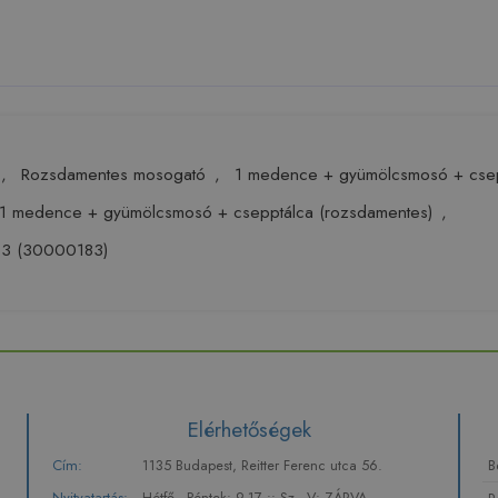
,
Rozsdamentes mosogató
,
1 medence + gyümölcsmosó + csep
1 medence + gyümölcsmosó + csepptálca (rozsdamentes)
,
03 (30000183)
Elérhetőségek
Cím:
1135 Budapest, Reitter Ferenc utca 56.
B
Nyitvatartás:
Hétfő - Péntek: 9-17 :: Sz - V: ZÁRVA