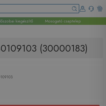
őszobai kiegészítő
Mosogató csaptelep
 40109103 (30000183)
109103