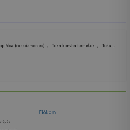
ptálca (rozsdamentes)
,
Teka konyha termékek
,
Teka
,
Fiókom
elépés