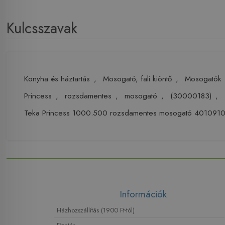
Kulcsszavak
Konyha és háztartás
,
Mosogató, fali kiöntő
,
Mosogatók
Princess
,
rozsdamentes
,
mosogató
,
(30000183)
,
Teka Princess 1000.500 rozsdamentes mosogató 401091
Információk
Házhozszállítás (1900 Ft-tól)