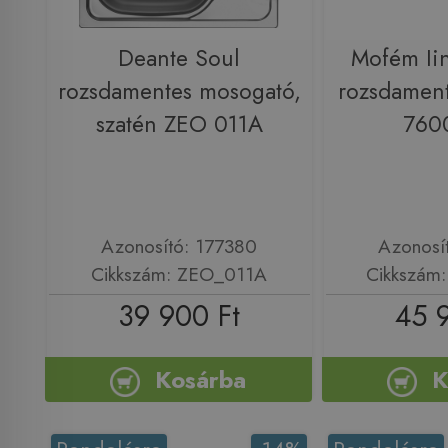
Deante Soul
Mofém Iin
rozsdamentes mosogató,
rozsdamen
szatén ZEO 011A
760
Azonosító: 177380
Azonosí
Cikkszám: ZEO_011A
Cikkszám
39 900 Ft
45 
Kosárba
K