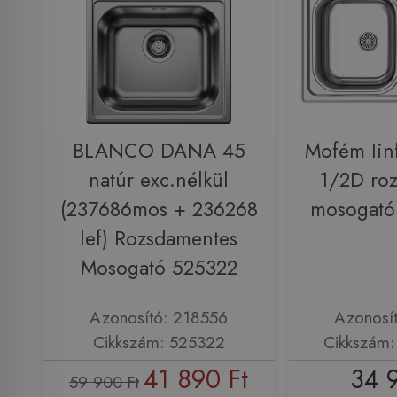
BLANCO DANA 45
Mofém Iinf
natúr exc.nélkül
1/2D ro
(237686mos + 236268
mosogató
lef) Rozsdamentes
Mosogató 525322
Azonosító: 218556
Azonosí
Cikkszám: 525322
Cikkszám
41 890 Ft
34 
59 900 Ft