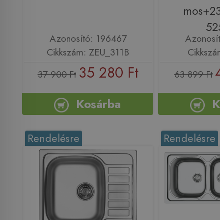
mos+23
52
Azonosító: 196467
Azonosí
Cikkszám: ZEU_311B
Cikkszá
35 280 Ft
37 900 Ft
63 899 Ft
Kosárba
K
Rendelésre
Rendelésre