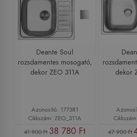
Deante Soul
Dean
rozsdamentes mosogató,
rozsdament
dekor ZEO 311A
dekor 
Azonosító: 177381
Azonosí
Cikkszám: ZEO_311A
Cikkszám
38 780 Ft
41 900 Ft
47 900 Ft