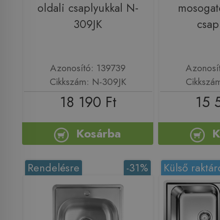
oldali csaplyukkal N-
mosogat
309JK
csap
Azonosító: 139739
Azonosí
Cikkszám: N-309JK
Cikkszá
18 190 Ft
15 
Kosárba
K
Rendelésre
-31%
Külső raktár