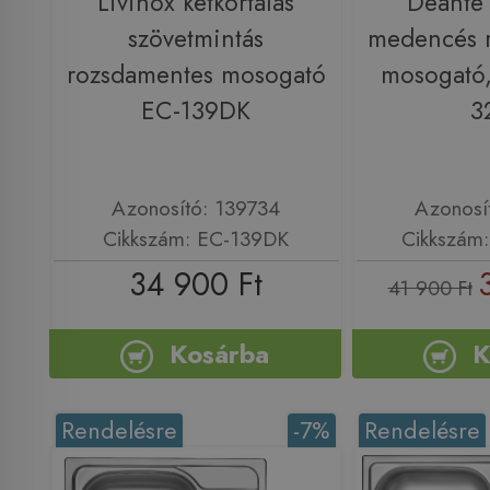
Livinox kétkörtálás
Deante
szövetmintás
medencés 
rozsdamentes mosogató
mosogató
EC-139DK
3
Azonosító: 139734
Azonosí
Cikkszám: EC-139DK
Cikkszám
34 900 Ft
41 900 Ft
Kosárba
K
Rendelésre
-7%
Rendelésre