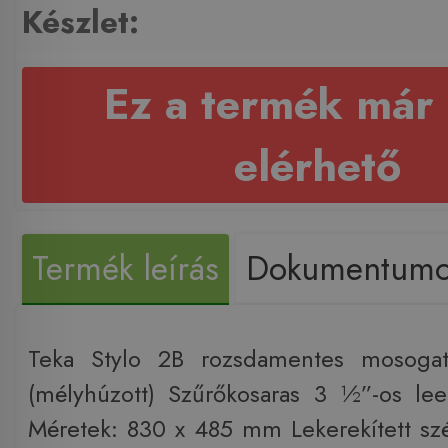
Készlet:
Ez a termék már
elérhető
Termék leírás
Dokumentum
Teka Stylo 2B rozsdamentes mosog
(mélyhúzott) Szűrőkosaras 3 ½”-os lee
Méretek: 830 x 485 mm Lekerekített s