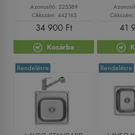
Azonosító: 225389
Azonosí
Cikkszám: 442163
Cikkszám
34 900 Ft
41 
Kosárba
K
Rendelésre
Rendelésre