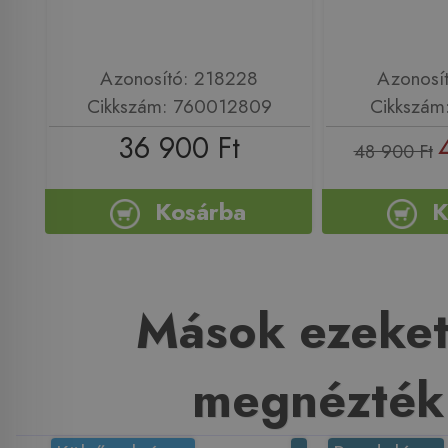
Azonosító: 218228
Azonosí
Cikkszám: 760012809
Cikkszám
36 900 Ft
48 900 Ft
Kosárba
K
Mások ezeket
megnézték