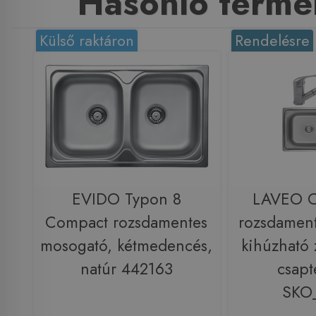
Hasonló termé
Külső raktáron
Rendelésre
EVIDO Typon 8
LAVEO 
Compact rozsdamentes
rozsdamen
mosogató, kétmedencés,
kihúzható 
natúr 442163
csapt
SKO