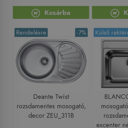
Kosárba
K
Rendelésre
-7%
Külső raktár
Deante Twist
BLANC
rozsdamentes mosogató,
mosogatót
decor ZEU_311B
rozsdame
excenter n