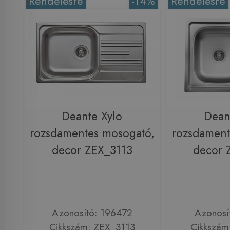
Rendelésre
-14%
Rendelésre
Deante Xylo
Dean
rozsdamentes mosogató,
rozsdament
decor ZEX_3113
decor 
Azonosító: 196472
Azonosí
Cikkszám: ZEX_3113
Cikkszám