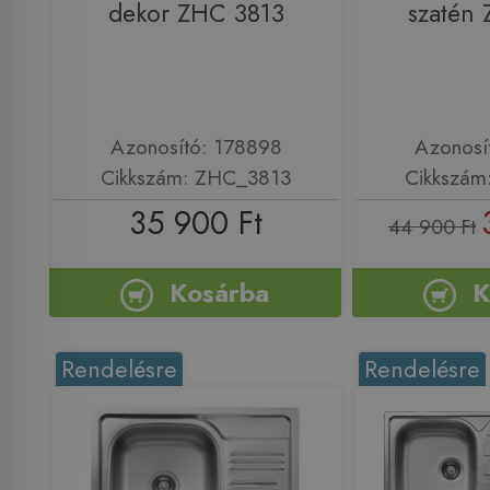
dekor ZHC 3813
szatén
Azonosító: 178898
Azonosí
Cikkszám: ZHC_3813
Cikkszám
35 900 Ft
44 900 Ft
Kosárba
K
Rendelésre
Rendelésre