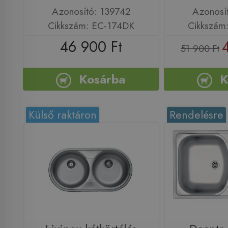
Azonosító: 139742
Azonosí
Cikkszám: EC-174DK
Cikkszám
46 900 Ft
51 900 Ft
Kosárba
K
Külső raktáron
Rendelésre