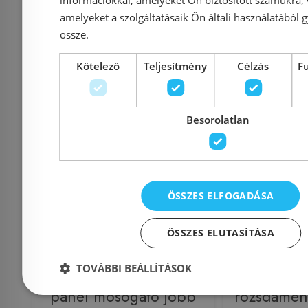
amelyeket a szolgáltatásaik Ön általi használatából g
28 189 Ft
31 500 Ft
össze.
Kötelező
Teljesítmény
Célzás
F
Kosárba
K
Raktáron
Külső raktár
Besorolatlan
ÖSSZES ELFOGADÁSA
ÖSSZES ELUTASÍTÁSA
TOVÁBBI BEÁLLÍTÁSOK
Livinox rozsdamentes
Livino
panel mosogató jobb
rozsdament