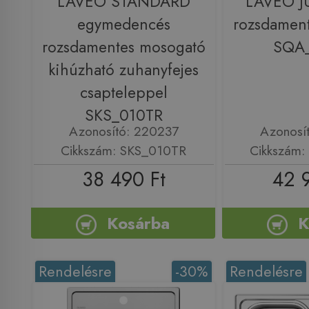
LAVEO STANDARD
LAVEO J
egymedencés
rozsdamen
rozsdamentes mosogató
SQA
kihúzható zuhanyfejes
csapteleppel
SKS_010TR
Azonosító: 220237
Azonosí
Cikkszám: SKS_010TR
Cikkszám
38 490 Ft
42 
Kosárba
K
Rendelésre
-30%
Rendelésre