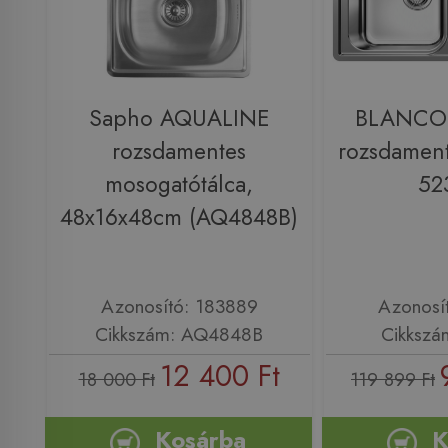
Sapho AQUALINE
BLANCO 
rozsdamentes
rozsdamen
mosogatótálca,
52
48x16x48cm (AQ4848B)
Azonosító: 183889
Azonosí
Cikkszám: AQ4848B
Cikkszá
12 400 Ft
18 000 Ft
119 899 Ft
Kosárba
K