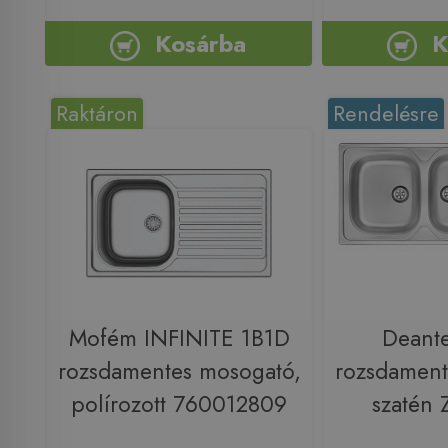
Kosárba
K
Raktáron
Rendelésre
Mofém INFINITE 1B1D
Deant
rozsdamentes mosogató,
rozsdament
polírozott 760012809
szatén