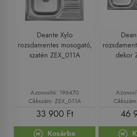
Deante Xylo
Dean
rozsdamentes mosogató,
rozsdament
szatén ZEX_011A
dekor 
Azonosító: 196470
Azonosí
Cikkszám: ZEX_011A
Cikkszám
33 900 Ft
46 
Kosárba
K