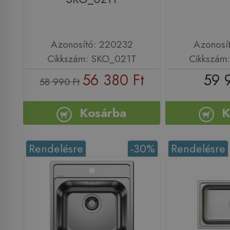
Azonosító: 220232
Azonosí
Cikkszám: SKO_021T
Cikkszám
56 380 Ft
59 
58 990 Ft
Kosárba
K
Rendelésre
-30%
Rendelésre