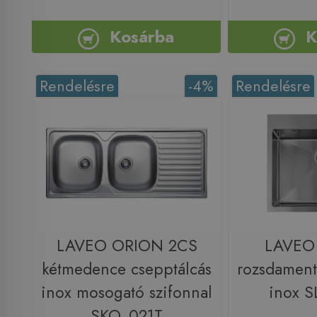
Kosárba
K
Rendelésre
-4%
Rendelésre
LAVEO ORION 2CS
LAVEO
kétmedence csepptálcás
rozsdament
inox mosogató szifonnal
inox 
SKO_021T