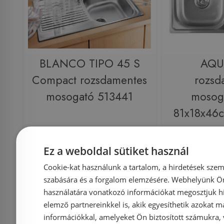
BLANCO TIPO 45 S
AQU
Compact rozsdamentes
rozsd
mosogató 513441
mosoga
81x18x46
Ez a weboldal sütiket használ
Azonosító: 191845
Azonosí
Cookie-kat használunk a tartalom, a hirdetések szem
Cikkszám: 513441
Cikkszá
szabására és a forgalom elemzésére. Webhelyünk Ön 
28 189 Ft
használatára vonatkozó információkat megosztjuk hi
31 500 Ft
elemző partnereinkkel is, akik egyesíthetik azokat m
információkkal, amelyeket Ön biztosított számukra,