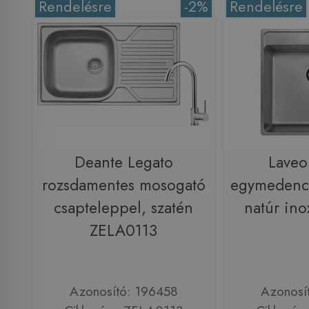
Rendelésre
-2%
Rendelésre
Deante Legato
Lave
rozsdamentes mosogató
egymedenc
csapteleppel, szatén
natúr in
ZELA0113
Azonosító: 196458
Azonosí