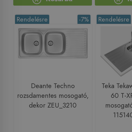
Rendelésre
-7%
Rendelésre
Deante Techno
Teka Teka
rozsdamentes mosogató,
60 T-X
dekor ZEU_3210
mosogató 
11514