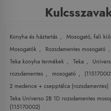
Kulcsszava
Konyha és háztartás
,
Mosogató, fali ki
Mosogatók
,
Rozsdamentes mosogató
,
Teka konyha termékek
,
Teka
,
Univer
rozsdamentes
,
mosogató
,
(11517000
2 medence + csepptálca (rozsdamentes)
Teka Universo 2B 1D rozsdamentes moso
(115170002)