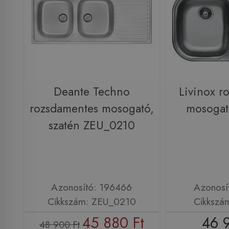
Deante Techno
Livinox r
rozsdamentes mosogató,
mosogat
szatén ZEU_0210
Azonosító: 196466
Azonosí
Cikkszám: ZEU_0210
Cikkszá
45 880 Ft
46 
48 900 Ft