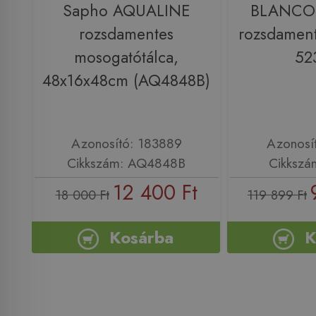
Sapho AQUALINE
BLANCO 
rozsdamentes
rozsdamen
mosogatótálca,
52
48x16x48cm (AQ4848B)
Azonosító: 183889
Azonosí
Cikkszám: AQ4848B
Cikkszá
12 400 Ft
18 000 Ft
119 899 Ft
Kosárba
K