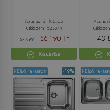
Azonosító: 185302
Azonosí
Cikkszám: 523374
Cikkszá
56 190 Ft
43 
67 899 Ft
Kosárba
K
Külső raktáron
-19%
Külső raktár