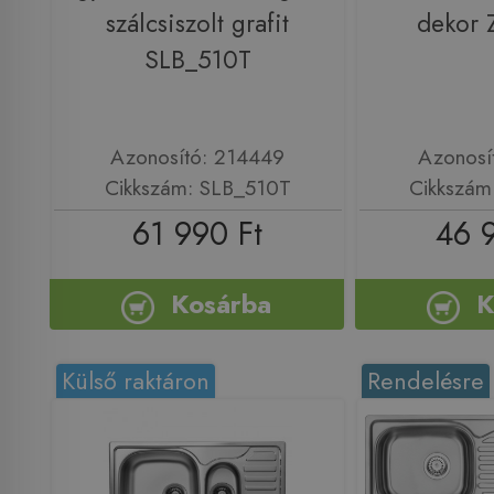
szálcsiszolt grafit
dekor 
SLB_510T
Azonosító: 214449
Azonosí
Cikkszám: SLB_510T
Cikkszám
61 990 Ft
46 
Kosárba
K
Külső raktáron
Rendelésre