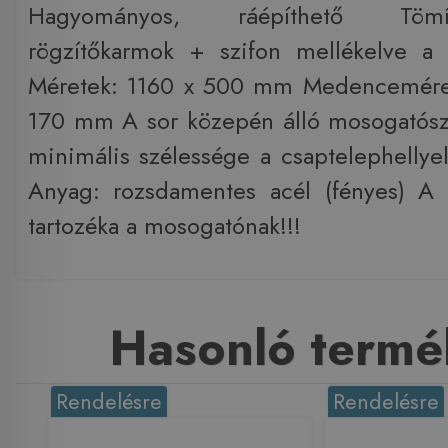
Hagyományos, ráépíthető Töm
rögzítőkarmok + szifon mellékelve a
Méretek: 1160 x 500 mm Medencemére
170 mm A sor közepén álló mosogatósz
minimális szélessége a csaptelephellye
Anyag: rozsdamentes acél (fényes) A
tartozéka a mosogatónak!!!
Hasonló termé
Rendelésre
Rendelésre