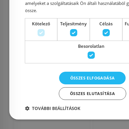
Kosárba
K
amelyeket a szolgáltatásaik Ön általi használatából g
össze.
Raktáron
Külső raktár
Kötelező
Teljesítmény
Célzás
F
Besorolatlan
ÖSSZES ELFOGADÁSA
Livinox rozsdamentes
Livino
panel mosogató jobb
rozsdament
ÖSSZES ELUTASÍTÁSA
oldali csaplyukkal N-
mosogat
TOVÁBBI BEÁLLÍTÁSOK
309JK
csap