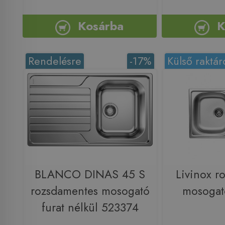
Kosárba
K
Rendelésre
-17%
Külső raktár
BLANCO DINAS 45 S
Livinox r
rozsdamentes mosogató
mosogat
furat nélkül 523374