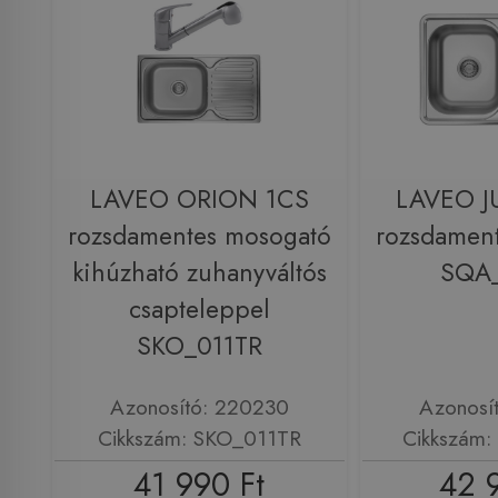
LAVEO ORION 1CS
LAVEO J
rozsdamentes mosogató
rozsdamen
kihúzható zuhanyváltós
SQA
csapteleppel
SKO_011TR
Azonosító: 220230
Azonosí
Cikkszám: SKO_011TR
Cikkszám
41 990 Ft
42 