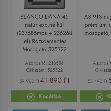
BLANCO DANA 45
AS-91S na
natúr exc.nélkül
prémium r
(237686mos + 236268
mosogató,
lef) Rozsdamentes
Mosogató 525322
Azonosító: 218556
Azonosí
Cikkszám: 525322
Cikkszá
41 890 Ft
59 900 Ft
53 490 Ft
Kosárba
K