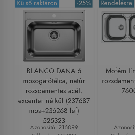
Külső raktáron
-25%
Rendelésre
BLANCO DANA 6
Mofém Iin
mosogatótálca, natúr
rozsdamen
rozsdamentes acél,
760
excenter nélkül (237687
mos+236268 lef)
525323
Azonosító: 216099
Azonosí