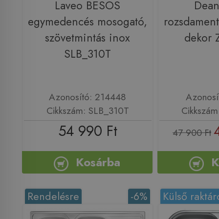
Laveo BESOS
Dean
egymedencés mosogató,
rozsdament
szövetmintás inox
dekor 
SLB_310T
Azonosító: 214448
Azonosí
Cikkszám: SLB_310T
Cikkszám
54 990 Ft
47 900 Ft
Kosárba
K
Rendelésre
-6%
Külső raktár