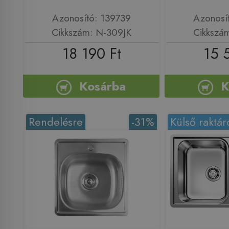
Azonosító: 139739
Azonosí
Cikkszám: N-309JK
Cikkszá
18 190 Ft
15 
Kosárba
K
Rendelésre
-31%
Külső raktár