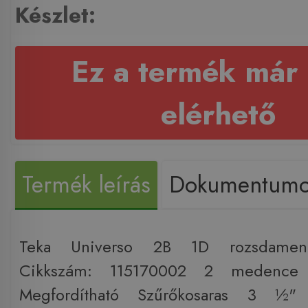
Készlet:
Ez a termék már
elérhető
Termék leírás
Dokumentum
Teka Universo 2B 1D rozsdamen
Cikkszám: 115170002 2 medence 
Megfordítható Szűrőkosaras 3 ½" 