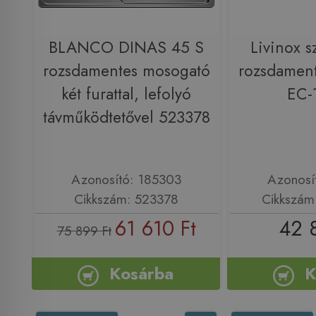
BLANCO DINAS 45 S
Livinox s
rozsdamentes mosogató
rozsdamen
két furattal, lefolyó
EC-
távműködtetővel 523378
Azonosító: 185303
Azonosí
Cikkszám: 523378
Cikkszám
61 610 Ft
42 
75 899 Ft
Kosárba
K