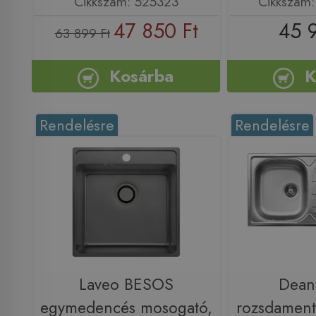
Cikkszám: 525323
Cikkszám
47 850 Ft
45 
63 899 Ft
Kosárba
K
Rendelésre
Rendelésre
Laveo BESOS
Dean
egymedencés mosogató,
rozsdament