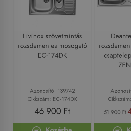
Livinox szövetmintás
Deant
rozsdamentes mosogató
rozsdamen
EC-174DK
csaptelep
ZEN
Azonosító: 139742
Azonosí
Cikkszám: EC-174DK
Cikkszám
46 900 Ft
51 900 Ft
Kosárba
K