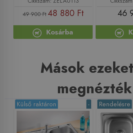
Cikkszám: ZELA0113
Cikkszám
48 880 Ft
46 
49 900 Ft
Kosárba
K
Mások ezeket
megnézték
Külső raktáron
-
Rendelésre