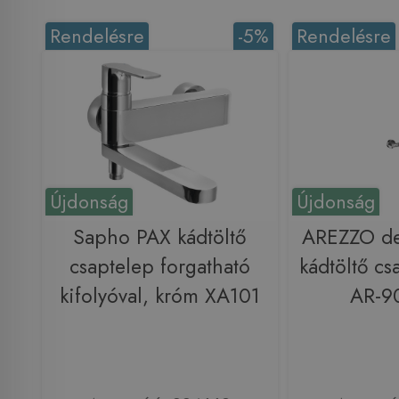
Rendelésre
-5%
Rendelésre
Újdonság
Újdonság
Sapho PAX kádtöltő
AREZZO d
csaptelep forgatható
kádtöltő cs
kifolyóval, króm XA101
AR-9