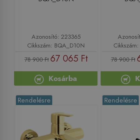
Azonosító: 223365
Azonosí
Cikkszám: BQA_D10N
Cikkszám
67 065 Ft
78 900 Ft
78 900 Ft
Kosárba
K
Rendelésre
Rendelésre