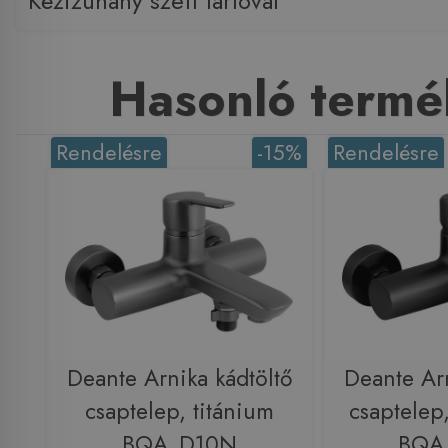
Kézizuhany szett tartóval
Hasonló termé
Rendelésre
-15%
Rendelésre
Deante Arnika kádtöltő
Deante Arn
csaptelep, titánium
csaptelep,
BQA_D10N
BQA