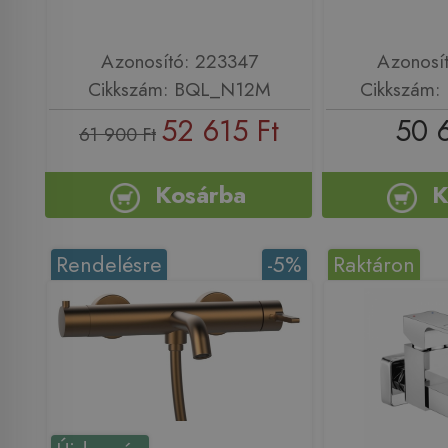
Azonosító: 223347
Azonosí
Cikkszám: BQL_N12M
Cikkszám:
52 615 Ft
50 
61 900 Ft
Kosárba
K
Rendelésre
-5%
Raktáron