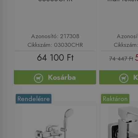
Azonosító: 217308
Azonosí
Cikkszám: 03030CHR
Cikkszám
64 100 Ft
74 447 Ft
Kosárba
K
Rendelésre
Raktáron