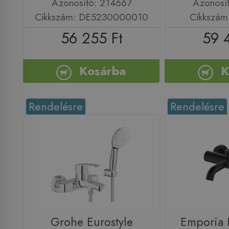
Azonosító: 214667
Azonosí
Cikkszám: DE5230000010
Cikkszám
56 255 Ft
59 
Kosárba
K
Rendelésre
Rendelésre
Grohe Eurostyle
Emporia F