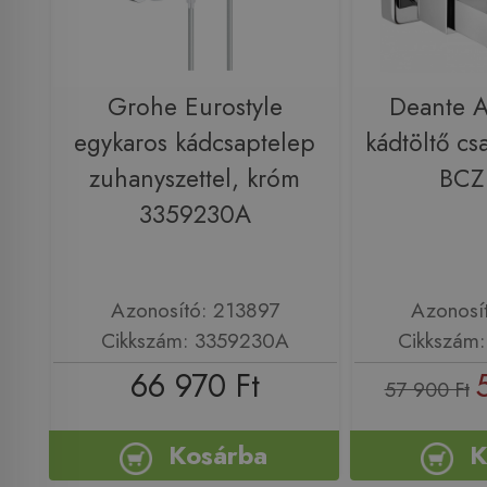
Grohe Eurostyle
Deante 
egykaros kádcsaptelep
kádtöltő cs
zuhanyszettel, króm
BCZ
3359230A
Azonosító: 213897
Azonosí
Cikkszám: 3359230A
Cikkszám
66 970 Ft
57 900 Ft
Kosárba
K