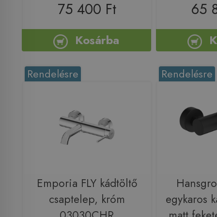
75 400 Ft
65 
Kosárba
K
Rendelésre
Rendelésre
Emporia FLY kádtöltő
Hansgro
csaptelep, króm
egykaros k
03030CHR
matt feke