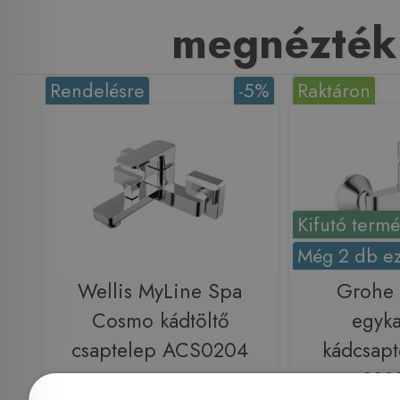
megnézték
Rendelésre
-5%
Raktáron
Kifutó term
Még 2 db ez
Wellis MyLine Spa
Grohe
Cosmo kádtöltő
egyka
csaptelep ACS0204
kádcsapt
233