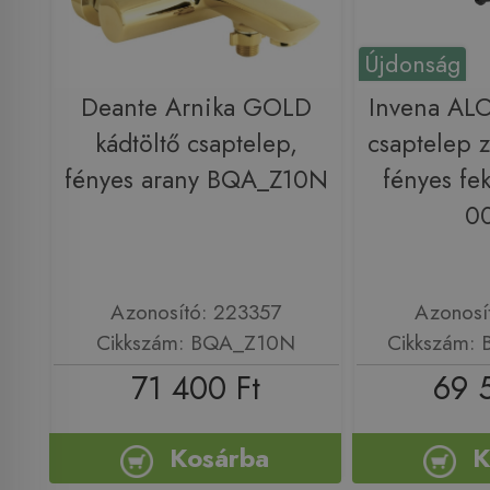
Újdonság
Deante Arnika GOLD
Invena ALO
kádtöltő csaptelep,
csaptelep z
fényes arany BQA_Z10N
fényes fe
0
Azonosító: 223357
Azonosí
Cikkszám: BQA_Z10N
Cikkszám:
71 400 Ft
69 
Kosárba
K