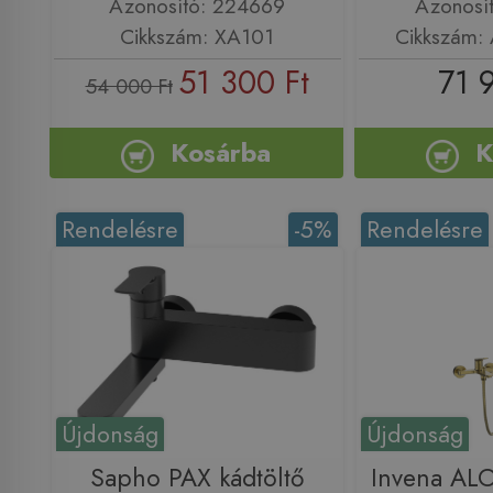
Azonosító: 224669
Azonosí
Cikkszám: XA101
Cikkszám:
51 300 Ft
71 
54 000 Ft
Kosárba
K
Rendelésre
-5%
Rendelésre
Újdonság
Újdonság
Sapho PAX kádtöltő
Invena ALO