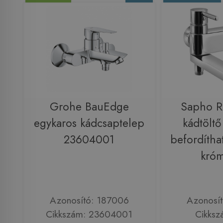
Grohe BauEdge
Sapho 
egykaros kádcsaptelep
kádtöltő
23604001
befordíthat
kró
Azonosító: 187006
Azonosí
Cikkszám: 23604001
Cikksz