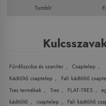
Tumblr
E
Kulcsszava
Fürdőszoba és szaniter
,
Csaptelep
,
Kádtöltő csaptelep
,
Fali kádtöltő csapt
Tres termékek
,
Tres
,
FLAT-TRES
,
e
kádtöltő
,
csaptelep
,
Fali kádtöltő cs