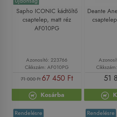
Újdonság
Sapho ICONIC kádtöltő
Deante Ane
csaptelep, matt réz
csaptele
AF010PG
Azonosító: 223766
Azonosí
Cikkszám: AF010PG
Cikkszám
67 450 Ft
51 
71 000 Ft
Kosárba
K
Rendelésre
Rendelésre