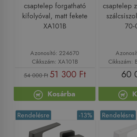
csaptelep forgatható
csaptelep z
kifolyóval, matt fekete
szálcsiszo
XA101B
70-
Azonosító: 224670
Azonosí
Cikkszám: XA101B
Cikkszám:
51 300 Ft
60 
54 000 Ft
Kosárba
K
Rendelésre
-13%
Rendelésre