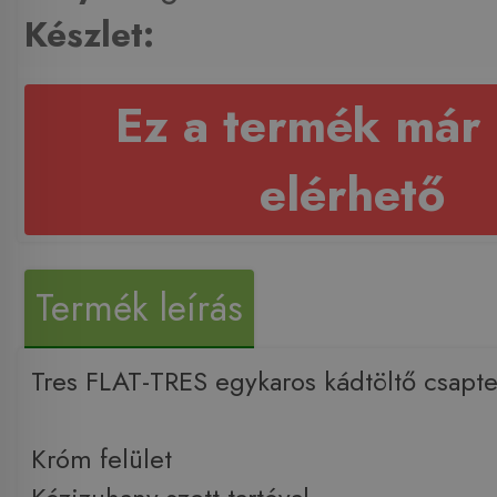
Készlet:
Ez a termék már
elérhető
Termék leírás
Tres FLAT-TRES egykaros kádtöltő csapt
Króm felület