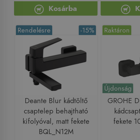
Kosárba
K
Rendelésre
-15%
Raktáron
Újdonság
Deante Blur kádtöltő
GROHE Di
csaptelep behajtható
kádcsapt
kifolyóval, matt fekete
fekete 
BQL_N12M