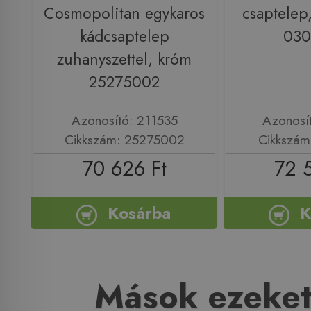
Cosmopolitan egykaros
csaptelep,
kádcsaptelep
03
zuhanyszettel, króm
25275002
Azonosító: 211535
Azonosí
Cikkszám: 25275002
Cikkszá
70 626 Ft
72 
Kosárba
K
Mások ezeket