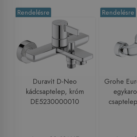
Rendelésre
Rendelésre
Duravit D-Neo
Grohe Euro
kádcsaptelep, króm
egykaro
DE5230000010
csaptele