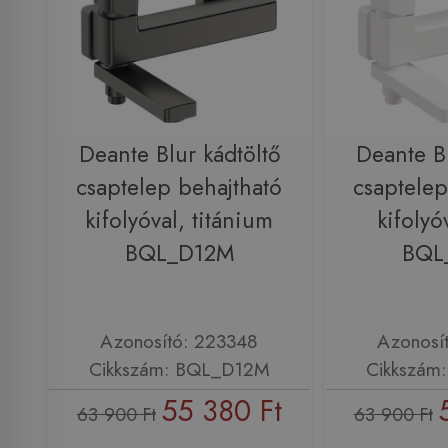
Deante Blur kádtöltő
Deante Bl
csaptelep behajtható
csaptelep
kifolyóval, titánium
kifolyó
BQL_D12M
BQL
Azonosító: 223348
Azonosí
Cikkszám: BQL_D12M
Cikkszám
55 380 Ft
63 900 Ft
63 900 Ft