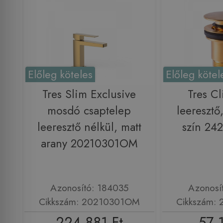
Előleg köteles
Előleg kötel
Tres Slim Exclusive
Tres Cl
mosdó csaptelep
leeresztő
leeresztő nélkül, matt
szín 2
arany 20210301OM
Azonosító: 184035
Azonosí
Cikkszám: 20210301OM
Cikkszám:
224 881 Ft
57 