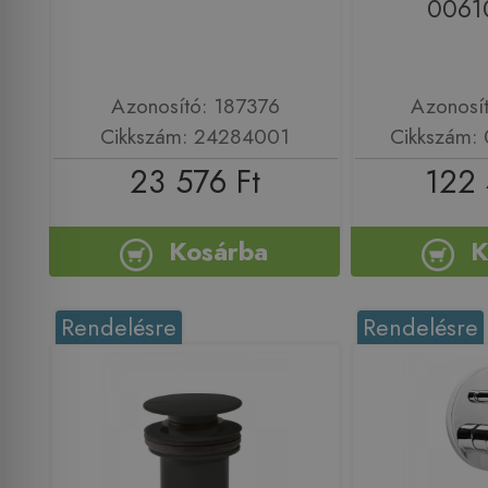
0061
Azonosító: 187376
Azonosí
Cikkszám: 24284001
Cikkszám:
23 576 Ft
122 
Kosárba
K
Rendelésre
Rendelésre