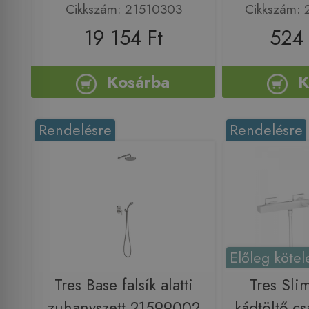
Cikkszám: 21510303
Cikkszám:
19 154 Ft
524 
Kosárba
K
Rendelésre
Rendelésre
Előleg kötel
Tres Base falsík alatti
Tres Sli
zuhanyszett 21599002
kádtöltő cs