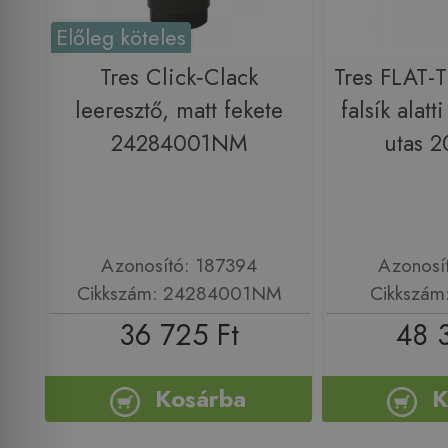
Előleg köteles
Tres Click‑Clack
Tres FLAT-
leeresztő, matt fekete
falsík alatt
24284001NM
utas 
Azonosító: 187394
Azonosí
Cikkszám: 24284001NM
Cikkszám
36 725 Ft
48 
Kosárba
K