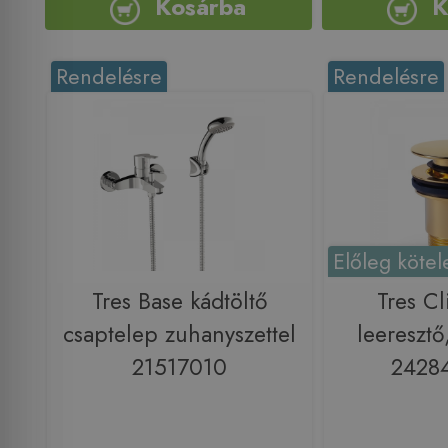
Kosárba
K
Rendelésre
Rendelésre
Előleg kötel
Tres Base kádtöltő
Tres Cl
csaptelep zuhanyszettel
leeresztő
21517010
2428