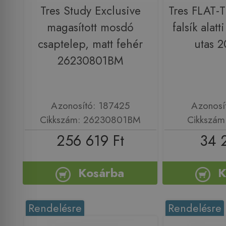
Tres Study Exclusive
Tres FLAT-
magasított mosdó
falsík alatt
csaptelep, matt fehér
utas 
26230801BM
Azonosító: 187425
Azonosí
Cikkszám: 26230801BM
Cikkszám
256 619 Ft
34 
Kosárba
K
Rendelésre
Rendelésre