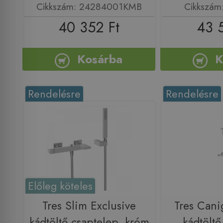
Cikkszám: 24284001KMB
Cikkszám
40 352 Ft
43 
Kosárba
K
Rendelésre
Rendelésre
Előleg köteles
Tres Slim Exclusive
Tres Cani
kádtöltő csaptelep, króm
kádtöltő