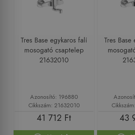
Tres Base egykaros fali
Tres Base 
mosogató csaptelep
mosogató
21632010
216
Azonosító: 196880
Azonosí
Cikkszám: 21632010
Cikkszám
41 712 Ft
43 