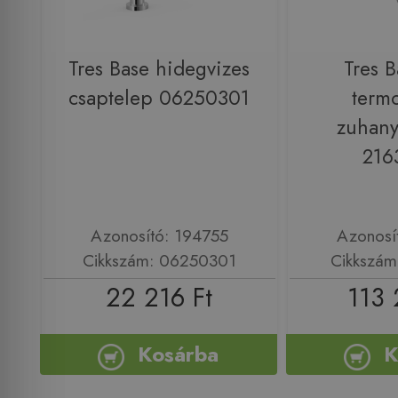
Tres Base hidegvizes
Tres B
csaptelep 06250301
termo
zuhany
216
Azonosító: 194755
Azonosí
Cikkszám: 06250301
Cikkszám
22 216 Ft
113 
Kosárba
K