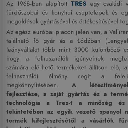
Az 1968-ban alapított
TRES
egy családi v
fürdőszobai és konyhai csaptelepek és egy
megoldások gyártásával és értékesítésével fog
Az egész európai piacon jelen van, a Vallir
található fő gyár és a Łódźban (Lengyelo
leányvállalat több mint 3000 különböző cs
hogy a felhasználók igényeinek megfe
számára elérhető termékeket állítson elő, a
felhasználói élmény segít a felelő
megkönnyítésében.
A létesítménye
fejlesztése, a saját gyártás és a term
technológia a Tres-t a minőség és 
tekintetében az egyik vezető spanyol m
termék kifejlesztésétől a vásárlók fü