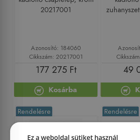
20217001
zuhanyszet
Azonosító: 184060
Azonosí
Cikkszám: 20217001
Cikkszám
177 275 Ft
49 
Kosárba
K
Rendelésre
Rendelésre
Ez a weboldal sütiket használ