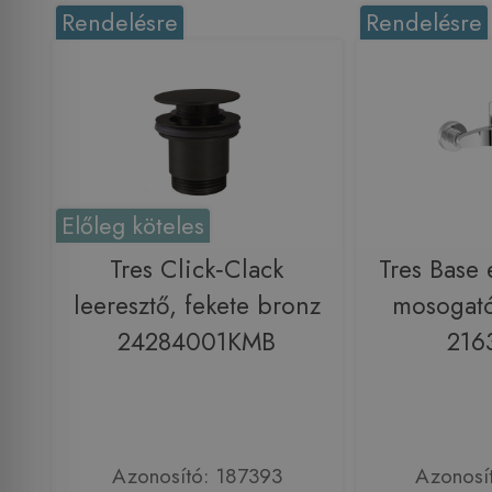
Rendelésre
Rendelésre
Előleg köteles
Tres Click‑Clack
Tres Base 
leeresztő, fekete bronz
mosogató
24284001KMB
216
Azonosító: 187393
Azonosí