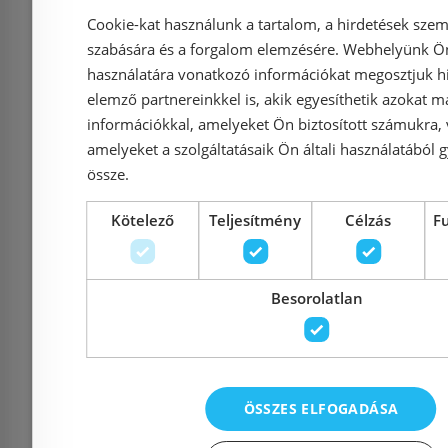
Cookie-kat használunk a tartalom, a hirdetések szem
szabására és a forgalom elemzésére. Webhelyünk Ön 
használatára vonatkozó információkat megosztjuk hi
elemző partnereinkkel is, akik egyesíthetik azokat m
információkkal, amelyeket Ön biztosított számukra,
Tres Base Plus
Tres Bas
amelyeket a szolgáltatásaik Ön általi használatából g
termosztátos
mosogató
össze.
zuhanyrendszer matt
215
Kötelező
Teljesítmény
Célzás
F
fekete 21639502NM
Besorolatlan
Azonosító: 195959
Azonosí
Cikkszám: 21639502NM
Cikkszám
225 820 Ft
31 
ÖSSZES ELFOGADÁSA