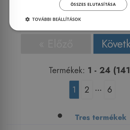
Kosárba
K
ÖSSZES ELUTASÍTÁSA
TOVÁBBI BEÁLLÍTÁSOK
« Előző
Követ
Termékek:
1 - 24 (141
1
2
‧‧‧
6
Tres termékek