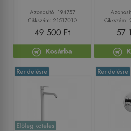
Azonosító: 194757
Azonosí
Cikkszám: 21517010
Cikkszám:
49 500 Ft
57 
Kosárba
K
Rendelésre
Rendelésre
Előleg köteles