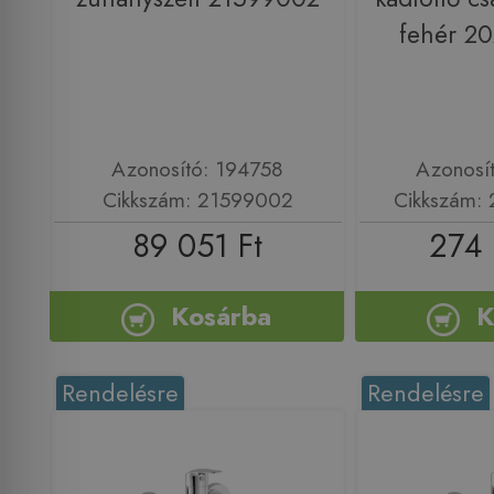
fehér 2
Azonosító: 194758
Azonosí
Cikkszám: 21599002
Cikkszám:
89 051 Ft
274 
Kosárba
K
Rendelésre
Rendelésre