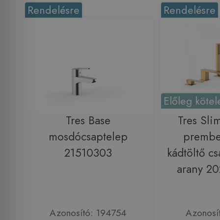
Rendelésre
Rendelésre
Előleg kötel
Tres Base
Tres Sli
mosdócsaptelep
prembe
21510303
kádtöltő cs
arany 2
Azonosító: 194754
Azonosí