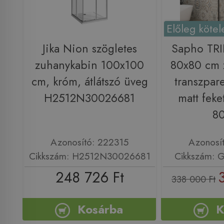
Előleg kötel
Jika Nion szögletes
Sapho TR
zuhanykabin 100x100
80x80 cm 
cm, króm, átlátszó üveg
transzpar
H2512N30026681
matt fek
8
Azonosító: 222315
Azonosí
Cikkszám: H2512N30026681
Cikkszám: 
248 726 Ft
338 000 Ft
Kosárba
K