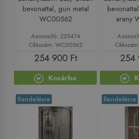
bevonattal, gun metal
bevonattal,
WC00562
arany
Azonosító: 225474
Azonosí
Cikkszám: WC00562
Cikkszá
254 900 Ft
254 
Kosárba
K
Rendelésre
Rendelésre