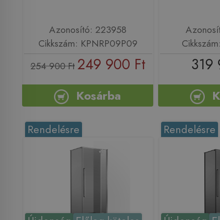
Azonosító: 223958
Azonosí
Cikkszám: KPNRP09P09
Cikkszá
249 900 Ft
319 
254 900 Ft
Kosárba
K
Rendelésre
Rendelésre