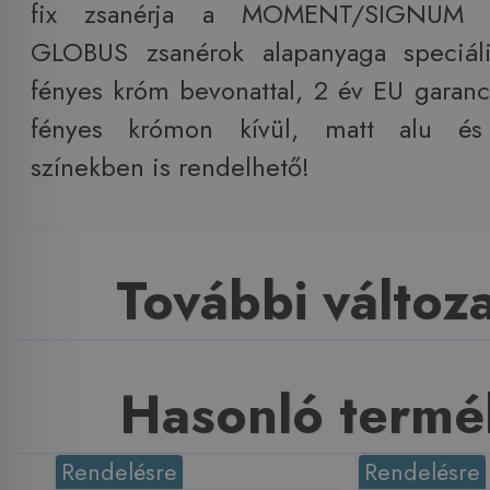
fix zsanérja a MOMENT/SIGNUM s
GLOBUS zsanérok alapanyaga speciáli
fényes króm bevonattal, 2 év EU garanc
fényes krómon kívül, matt alu és
színekben is rendelhető!
További változ
Hasonló termé
Rendelésre
Rendelésre