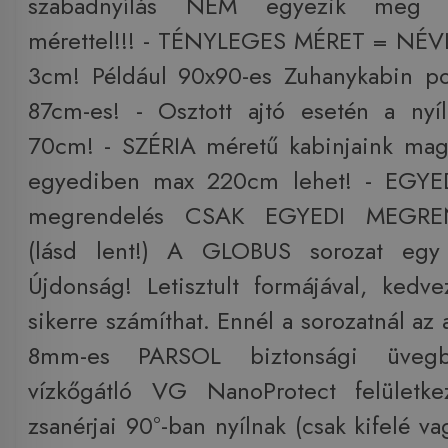
szabadnyílás NEM egyezik meg
mérettel!!! - TÉNYLEGES MÉRET = NÉ
3cm! Például 90x90-es Zuhanykabin p
87cm-es! - Osztott ajtó esetén a nyí
70cm! - SZÉRIA méretű kabinjaink ma
egyediben max 220cm lehet! - EGYED
megrendelés CSAK EGYEDI MEGRE
(lásd lent!) A GLOBUS sorozat egy 
Újdonság! Letisztult formájával, kedv
sikerre számíthat. Ennél a sorozatnál az 
8mm-es PARSOL biztonsági üvegbõ
vízkőgátló VG NanoProtect felületkez
zsanérjai 90°-ban nyílnak (csak kifelé va