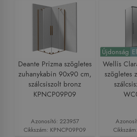
Újdonság
E
Deante Prizma szögletes
Wellis Cla
zuhanykabin 90x90 cm,
szögletes 
szálcsiszolt bronz
szálcsis
KPNCP09P09
WC
Azonosító: 223957
Azonosí
Cikkszám: KPNCP09P09
Cikkszá