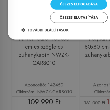
ÖSSZES ELFOGADÁSA
ÖSSZES ELUTASÍTÁSA
TOVÁBBI BEÁLLÍTÁSOK
Niwell Carol 100x80
Polysan
cm-es szögletes
80x80 cm-
zuhanykabin NWZK-
zuhanykab
CAR8010
Azonosító: 142450
Azonosí
Cikkszám: NWZK-CAR8010
Cikkszá
109 990 Ft
1
161 000 Ft