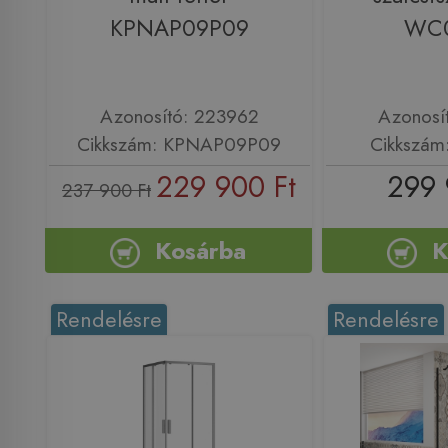
KPNAP09P09
WC
Azonosító: 223962
Azonosí
Cikkszám: KPNAP09P09
Cikkszá
229 900 Ft
299 
237 900 Ft
Kosárba
K
Rendelésre
Rendelésre