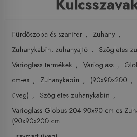
Kulcsszava
Fürdőszoba és szaniter
,
Zuhany
,
Zuhanykabin, zuhanyajtó
,
Szögletes z
Varioglass termékek
,
Varioglass
,
Glo
cm-es
,
Zuhanykabin
,
(90x90x200
,
üveg)
,
Szögletes zuhanykabin
,
Varioglass Globus 204 90x90 cm-es Zuh
(90x90x200 cm
,
savmart üveg)