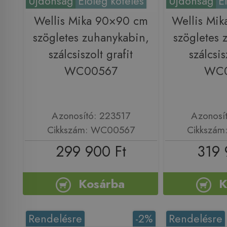
Újdonság
Előleg köteles
Újdonság
E
Wellis Mika 90×90 cm
Wellis Mi
szögletes zuhanykabin,
szögletes 
szálcsiszolt grafit
szálcsis
WC00567
WC
Azonosító: 223517
Azonosí
Cikkszám: WC00567
Cikkszá
299 900 Ft
319 
Kosárba
K
Rendelésre
-2%
Rendelésre