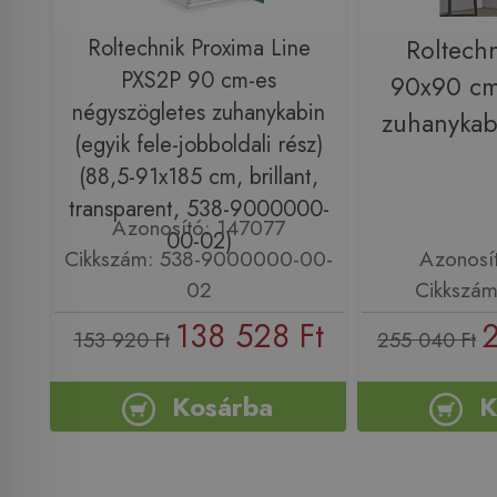
Roltechnik Proxima Line
Roltech
PXS2P 90 cm-es
90x90 cm-
négyszögletes zuhanykabin
zuhanyka
(egyik fele-jobboldali rész)
(88,5-91x185 cm, brillant,
transparent, 538-9000000-
Azonosító: 147077
00-02)
Cikkszám: 538-9000000-00-
Azonosí
02
Cikkszá
138 528 Ft
2
153 920 Ft
255 040 Ft
Kosárba
K