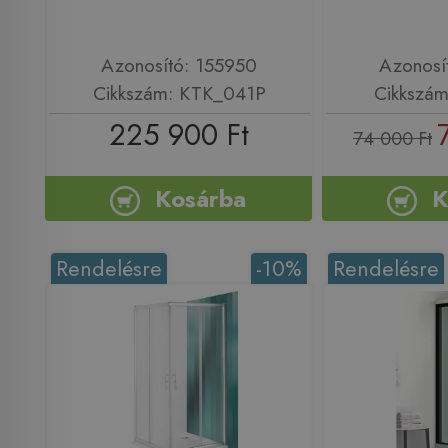
Azonosító: 155950
Azonosí
Cikkszám: KTK_041P
Cikkszá
225 900 Ft
74 000 Ft
Kosárba
K
Rendelésre
-10%
Rendelésre