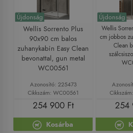
Újdonság
Újdonság
Wellis Sorrento Plus
Wellis Sorre
cm jobbos zu
90x90 cm balos
Clean b
zuhanykabin Easy Clean
szálcsiszo
bevonattal, gun metal
WC
WC00561
Azonosító: 225473
Azonosí
Cikkszám: WC00561
Cikkszá
254 900 Ft
254 
Kosárba
K