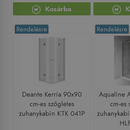
Kosárba
K
Rendelésre
Rendelésre
Deante Kerria 90x90
Aqualine
cm-es szögletes
cm-es 
zuhanykabin KTK 041P
zuhanykabin
HL