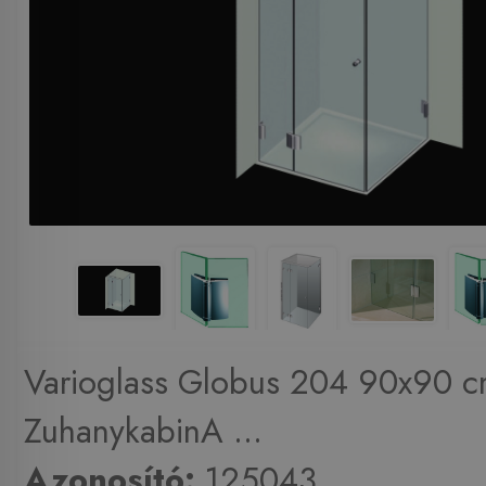
Varioglass Globus 204 90x90 c
ZuhanykabinA ...
Azonosító:
125043