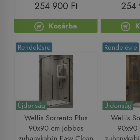
254 900 Ft
254 
Kosárba
K
Rendelésre
Rendelésre
Újdonság
Újdonság
Wellis Sorrento Plus
Wellis So
90x90 cm jobbos
90x90 
zuhanykabin Easy Clean
zuhanykabi