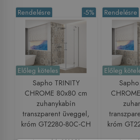
Rendelésre
-5%
Rendelésre
Előleg köteles
Előleg kötel
Sapho TRINITY
Sapho
CHROME 80x80 cm
CHROME
zuhanykabin
zuha
transzparent üveggel,
transzpar
króm GT2280-80C-CH
króm GT2