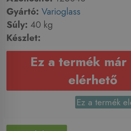
Gyártó:
Varioglass
Súly:
40 kg
Készlet:
Ez a termék már
elérhető
Ez a termék el