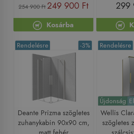
249 900 Ft
299 
254 900 Ft
Kosárba
K
Rendelésre
-3%
Rendelésre
Újdonság
E
Deante Prizma szögletes
Wellis Cla
zuhanykabin 90x90 cm,
szögletes 
matt fehér
szálcsis