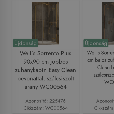
Újdonság
Újdonság
Wellis Sorrento Plus
Wellis Sorre
cm balos zu
90x90 cm jobbos
Clean b
zuhanykabin Easy Clean
szálcsiszo
bevonattal, szálcsiszolt
WC
arany WC00564
Azonosító: 225476
Azonosí
Cikkszám: WC00564
Cikkszá