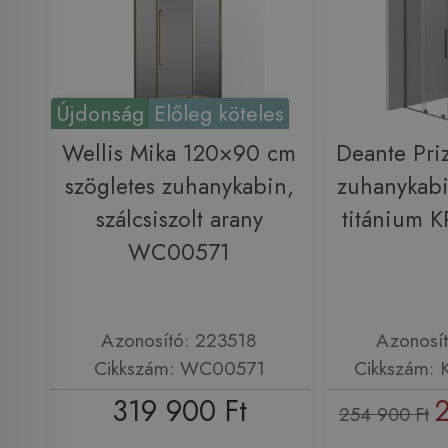
Újdonság
Előleg köteles
Wellis Mika 120×90 cm
Deante Pri
szögletes zuhanykabin,
zuhanykab
szálcsiszolt arany
titánium
WC00571
Azonosító: 223518
Azonosí
Cikkszám: WC00571
Cikkszám:
319 900 Ft
2
254 900 Ft