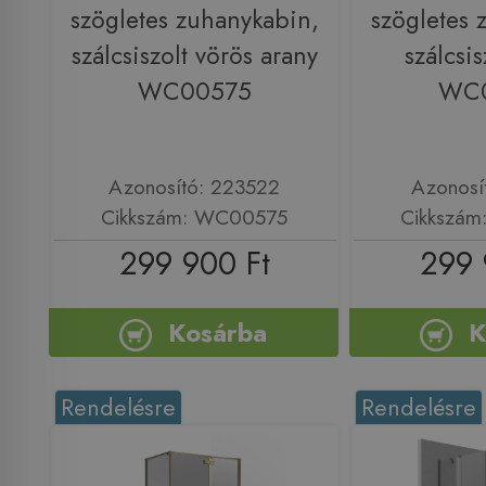
szögletes zuhanykabin,
szögletes 
szálcsiszolt vörös arany
szálcsis
WC00575
WC
Azonosító: 223522
Azonosí
Cikkszám: WC00575
Cikkszá
299 900 Ft
299 
Kosárba
K
Rendelésre
Rendelésre