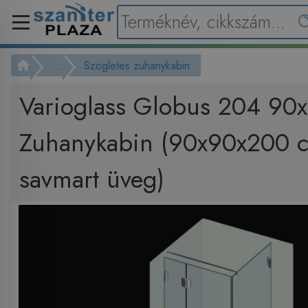
...
Szögletes zuhanykabin
Varioglass Globus 204 90
Zuhanykabin (90x90x200 
savmart üveg)