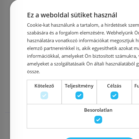
Azonosító: 218959
Azonosí
Cikkszám: GT2280-80C-CH
Cikkszám: 
Ez a weboldal sütiket használ
312 550 Ft
3
329 000 Ft
339 000 Ft
Cookie-kat használunk a tartalom, a hirdetések szem
szabására és a forgalom elemzésére. Webhelyünk Ön 
használatára vonatkozó információkat megosztjuk hi
Kosárba
K
elemző partnereinkkel is, akik egyesíthetik azokat m
információkkal, amelyeket Ön biztosított számukra,
amelyeket a szolgáltatásaik Ön általi használatából g
össze.
Mások ezeket
Kötelező
Teljesítmény
Célzás
F
megnézték
Besorolatlan
Rendelésre
Rendelésre