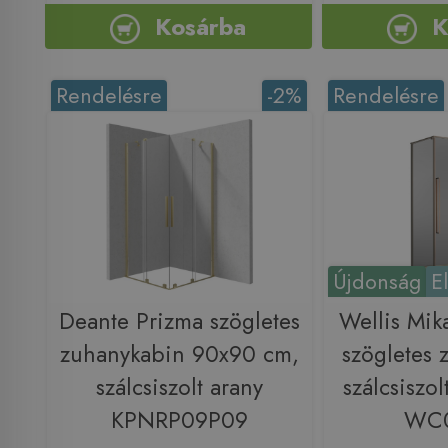
Kosárba
K
Rendelésre
-2%
Rendelésre
Újdonság
E
Deante Prizma szögletes
Wellis Mi
zuhanykabin 90x90 cm,
szögletes 
szálcsiszolt arany
szálcsiszol
KPNRP09P09
WC