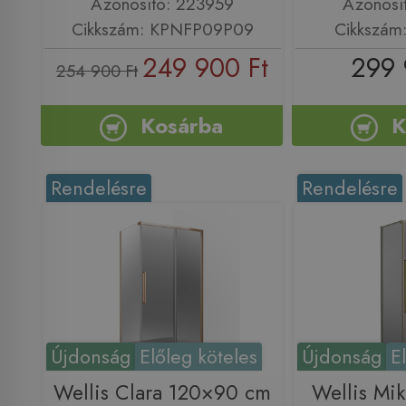
Azonosító: 223959
Azonosí
Cikkszám: KPNFP09P09
Cikkszá
249 900 Ft
299 
254 900 Ft
Kosárba
K
Rendelésre
Rendelésre
Újdonság
Előleg köteles
Újdonság
E
Wellis Clara 120×90 cm
Wellis Mi