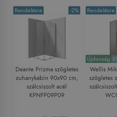
Rendelésre
-2%
Rendelésre
Újdonság
E
Deante Prizma szögletes
Wellis Mi
zuhanykabin 90x90 cm,
szögletes 
szálcsiszolt acél
szálcsiszol
KPNFP09P09
WC