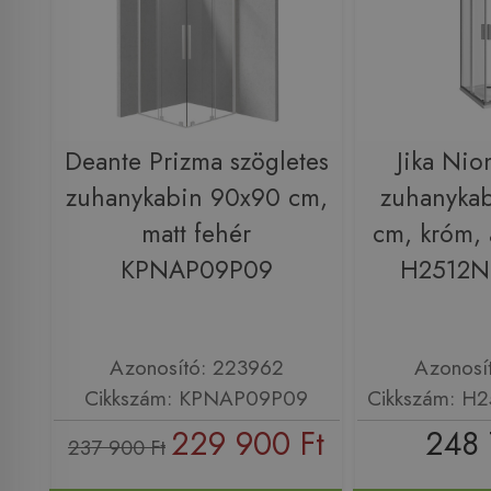
Deante Prizma szögletes
Jika Nio
zuhanykabin 90x90 cm,
zuhanyka
matt fehér
cm, króm, 
KPNAP09P09
H2512N
Azonosító: 223962
Azonosí
Cikkszám: KPNAP09P09
Cikkszám: H
229 900 Ft
248 
237 900 Ft