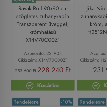
Ravak Roll 90x90 cm
Jika Nio
szögletes zuhanykabin
zuhanykab
Transzparent üveggel,
króm, a
krómhatású
H2512N
X14V70C00Z1
Azonosító: 221904
Azonosí
Cikkszám: X14V70C00Z1
Cikkszám: H
228 240 Ft
231 
253 600 Ft
Kosárba
K
Rendelésre
-10%
Rendelésre