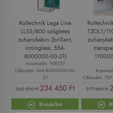
Roltechnik Lega Line
Roltechni
LLS2/800 szögletes
TZOL1/110
zuhanykabin (brillant,
zuhanykabi
intimglass, 554-
transpa
8000000-00-21)
110000
Azonosító: 168757
Cikkszám: 554-8000000-00-
Azonosí
21
Cikkszám: 73
234 450 Ft
2
260 500 Ft
277 860 Ft
Kosárba
K