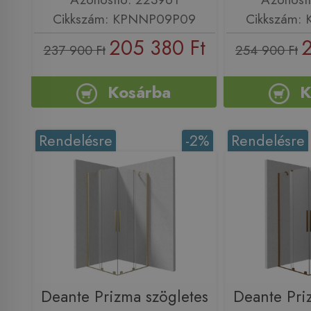
Cikkszám: KPNNP09P09
Cikkszám:
205 380 Ft
2
237 900 Ft
254 900 Ft
Kosárba
K
Rendelésre
-2%
Rendelésre
Deante Prizma szögletes
Deante Pri