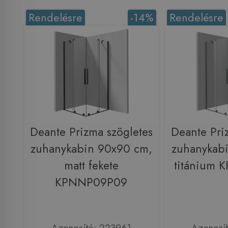
Rendelésre
-14%
Rendelésre
Deante Prizma szögletes
Deante Pri
zuhanykabin 90x90 cm,
zuhanykab
matt fekete
titánium
KPNNP09P09
Azonosító: 223961
Azonosí