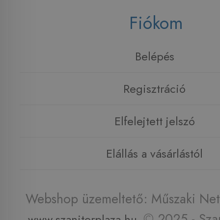
Fiókom
Belépés
Regisztráció
Elfelejtett jelszó
Elállás a vásárlástól
Webshop üzemeltető: Műszaki Net 
© 2025 - Szan
www.szaniterplaza.hu