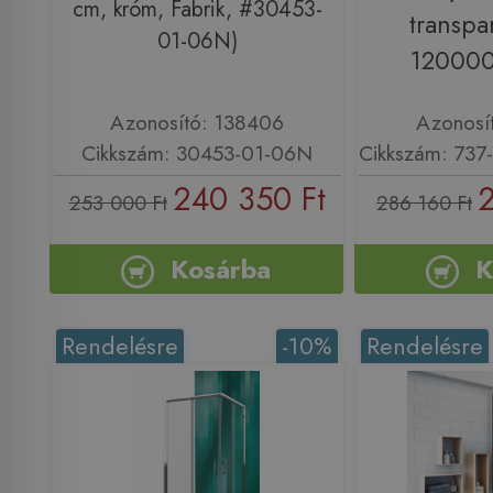
cm, króm, Fabrik, #30453-
transpa
01-06N)
120000
Azonosító: 138406
Azonosí
Cikkszám: 30453-01-06N
Cikkszám: 73
240 350 Ft
2
253 000 Ft
286 160 Ft
Kosárba
K
Rendelésre
-10%
Rendelésre