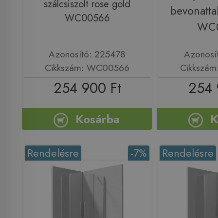
szálcsiszolt rose gold
bevonatta
WC00566
WC
Azonosító: 225478
Azonosí
Cikkszám: WC00566
Cikkszá
254 900 Ft
254 
Kosárba
K
Rendelésre
-7%
Rendelésre