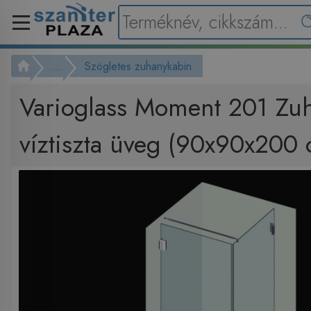
...
Szögletes zuhanykabin
Varioglass Moment 201 Zu
víztiszta üveg (90x90x200