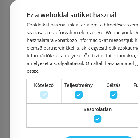
Ez a weboldal sütiket használ
Mások ezeket
Cookie-kat használunk a tartalom, a hirdetések szem
szabására és a forgalom elemzésére. Webhelyünk Ön 
használatára vonatkozó információkat megosztjuk hi
megnézték
elemző partnereinkkel is, akik egyesíthetik azokat m
információkkal, amelyeket Ön biztosított számukra,
Rendelésre
Rendelésre
amelyeket a szolgáltatásaik Ön általi használatából g
össze.
Kötelező
Teljesítmény
Célzás
F
Besorolatlan
N-Smart DIAMOND
AQUALI