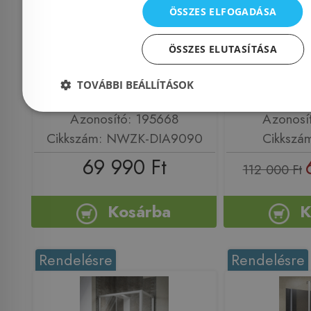
black ötszögletű
90x90 cm
ÖSSZES ELFOGADÁSA
zuhanykabin NWZK-
zuhanyka
ÖSSZES ELUTASÍTÁSA
DIA9090
üveg 
TOVÁBBI BEÁLLÍTÁSOK
Azonosító: 195668
Azonosí
Cikkszám: NWZK-DIA9090
Cikkszá
69 990 Ft
112 000 Ft
Kosárba
K
Rendelésre
Rendelésre