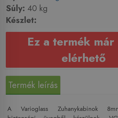
Súly:
40 kg
Készlet:
Ez a termék már
elérhető
Termék leírás
A Varioglass Zuhanykabinok 8m
biztonsági üvegből készülnek, V