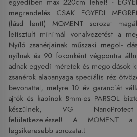
egyediben max 220cm lehet! - EGYED
megrendelés CSAK EGYEDI MEGRE
(lásd lent!) MOMENT sorozat magáb
letisztult minimál vonalvezetést a me
Nyíló zsanérjainak műszaki megol- dá
nyílnak és 90 fokonként végpontra álln
adnak egyedi méretek és megoldások ki
zsanérok alapanyaga speciális réz ötvöz
bevonattal, melyre 10 év garanciát váll
ajtók és kabinok 8mm-es PARSOL bizt
készülnek, VG NanoProtect 
felületkezeléssel! A MOMENT a
legsikeresebb sorozata!!