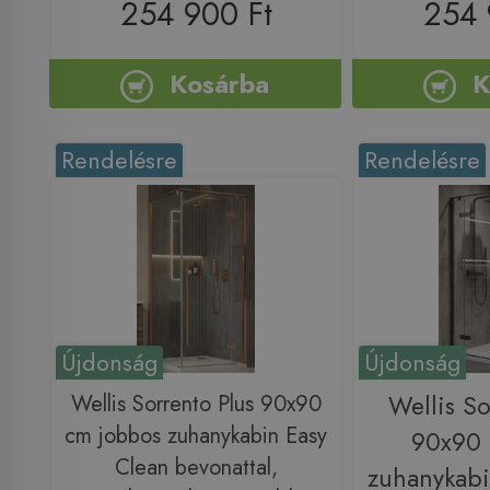
254 900 Ft
254 
Kosárba
K
Rendelésre
Rendelésre
Újdonság
Újdonság
Wellis Sorrento Plus 90x90
Wellis So
cm jobbos zuhanykabin Easy
90x90 
Clean bevonattal,
zuhanykabi