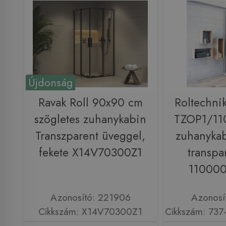
Újdonság
Ravak Roll 90x90 cm
Roltechni
szögletes zuhanykabin
TZOP1/110
Transzparent üveggel,
zuhanykabi
fekete X14V70300Z1
transpa
110000
Azonosító: 221906
Azonosí
Cikkszám: X14V70300Z1
Cikkszám: 73