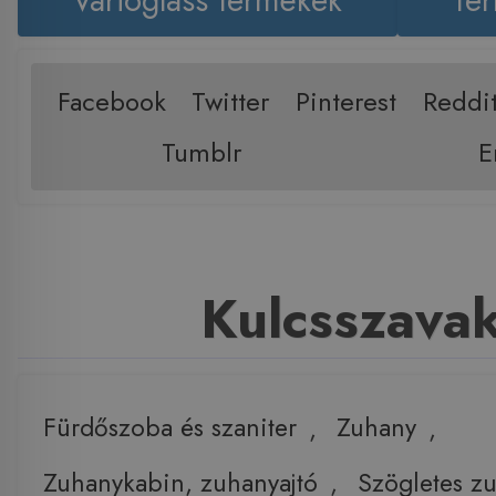
Facebook
Twitter
Pinterest
Reddi
Tumblr
E
Kulcsszava
Fürdőszoba és szaniter
,
Zuhany
,
Zuhanykabin, zuhanyajtó
,
Szögletes z