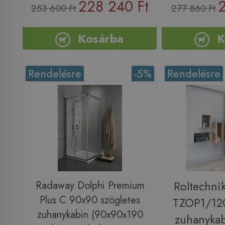
228 240 Ft
2
253 600 Ft
277 860 Ft
Kosárba
K
Rendelésre
-5%
Rendelésre
Radaway Dolphi Premium
Roltechni
Plus C 90x90 szögletes
TZOP1/120
zuhanykabin (90x90x190
zuhanykabi