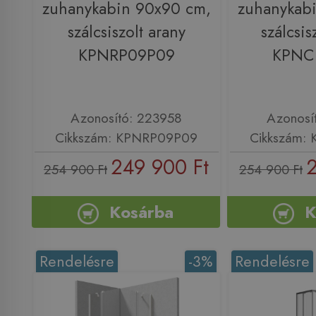
zuhanykabin 90x90 cm,
zuhanykab
szálcsiszolt arany
szálcsis
KPNRP09P09
KPNC
Azonosító: 223958
Azonosí
Cikkszám: KPNRP09P09
Cikkszám:
249 900 Ft
2
254 900 Ft
254 900 Ft
Kosárba
K
Rendelésre
-3%
Rendelésre