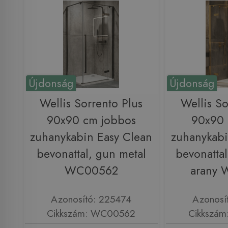
Újdonság
Újdonság
Wellis Sorrento Plus
Wellis So
90x90 cm jobbos
90x90 
zuhanykabin Easy Clean
zuhanykabi
bevonattal, gun metal
bevonattal,
WC00562
arany
Azonosító: 225474
Azonosí
Cikkszám: WC00562
Cikkszá