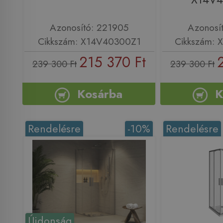
Azonosító: 221905
Azonosí
Cikkszám: X14V40300Z1
Cikkszám:
215 370 Ft
239 300 Ft
239 300 Ft
Kosárba
K
Rendelésre
-10%
Rendelésre
Újdonság