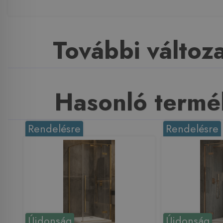
További változ
Hasonló termé
Rendelésre
Rendelésre
Újdonság
Újdonság