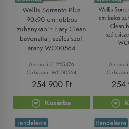
Wellis Sorrento Plus
Wellis Sorre
cm balos zu
90x90 cm jobbos
Clean b
zuhanykabin Easy Clean
szálcsiszo
bevonattal, szálcsiszolt
WC
arany WC00564
Azonosító: 225476
Azonosí
Cikkszám: WC00564
Cikkszá
254 900 Ft
254 
Kosárba
K
Rendelésre
Rendelésre