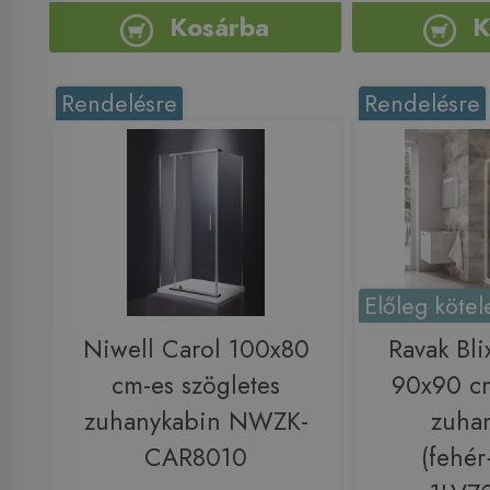
Kosárba
K
Rendelésre
Rendelésre
Előleg kötel
Niwell Carol 100x80
Ravak Bl
cm-es szögletes
90x90 cm
zuhanykabin NWZK-
zuha
CAR8010
(fehé