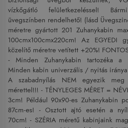
vízkőgátló felületkezeléssel! Bár
üvegszínben rendelhető! (lásd Üvegszi
méretre gyártott 201 Zuhanykabin max
100cmx100cmx220cm! Az EGYEDI gyá
közelítő méretre vetített +20%! FONT
- Minden Zuhanykabin tartozéka a m
Minden kabin univerzális / nyitás iránya 
A szabadnyílás NEM egyezik me
mérettel!!! - TÉNYLEGES MÉRET = NÉ
3cm! Például 90x90-es Zuhanykabin p
87cm-es! - Osztott ajtó esetén a nyí
70cm! - SZÉRIA méretű kabinjaink ma