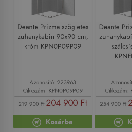
Deante Prizma szögletes
Deante Pri
zuhanykabin 90x90 cm,
zuhanykab
króm KPN0P09P09
szálcsi
KPNF
Azonosító: 223963
Azonosí
Cikkszám: KPN0P09P09
Cikkszám:
204 900 Ft
2
219 900 Ft
254 900 Ft
Kosárba
K