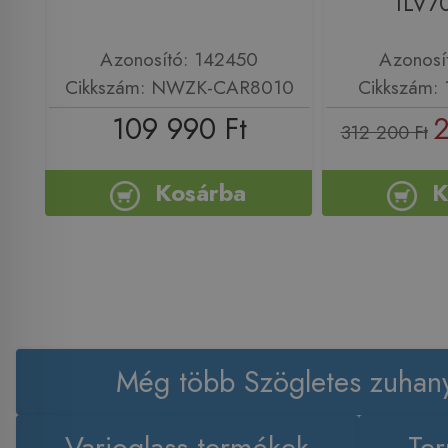
1LV7
Azonosító: 142450
Azonosí
Cikkszám: NWZK-CAR8010
Cikkszám:
109 990 Ft
2
312 200 Ft
Kosárba
K
Még több Szögletes zuhan
Varioglass termékek
Ter