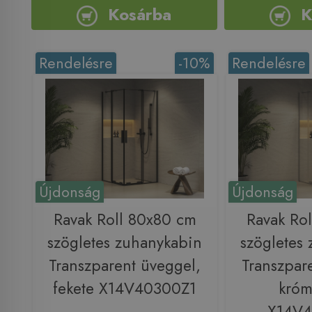
Kosárba
K
Rendelésre
-10%
Rendelésre
Újdonság
Újdonság
Ravak Roll 80x80 cm
Ravak Ro
szögletes zuhanykabin
szögletes
Transzparent üveggel,
Transzpar
fekete X14V40300Z1
króm
X14V