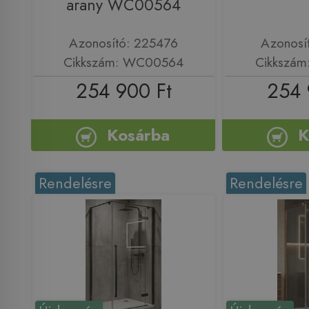
arany WC00564
Azonosító: 225476
Azonosí
Cikkszám: WC00564
Cikkszá
254 900 Ft
254 
Kosárba
K
Rendelésre
Rendelésre