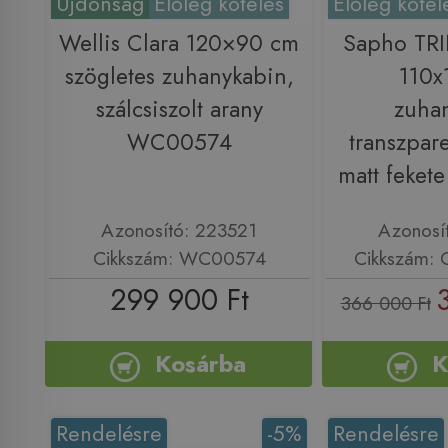
Újdonság
Előleg köteles
Előleg kötel
Wellis Clara 120×90 cm
Sapho TR
szögletes zuhanykabin,
110x
szálcsiszolt arany
zuha
WC00574
transzpar
matt feket
Azonosító: 223521
Azonosí
Cikkszám: WC00574
Cikkszám: 
299 900 Ft
366 000 Ft
Kosárba
K
Rendelésre
-5%
Rendelésre