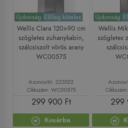
Újdonság
Előleg köteles
Újdonság
E
Wellis Clara 120×90 cm
Wellis Mi
szögletes zuhanykabin,
szögletes 
szálcsiszolt vörös arany
szálcsis
WC00575
WC
Azonosító: 223522
Azonosí
Cikkszám: WC00575
Cikkszá
299 900 Ft
299 
Kosárba
K