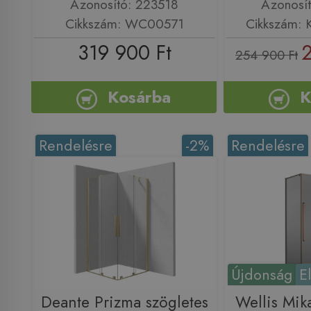
Azonosító: 223518
Azonosí
Cikkszám: WC00571
Cikkszám:
319 900 Ft
2
254 900 Ft
Kosárba
K
Rendelésre
-2%
Rendelésre
Újdonság
E
Deante Prizma szögletes
Wellis Mi