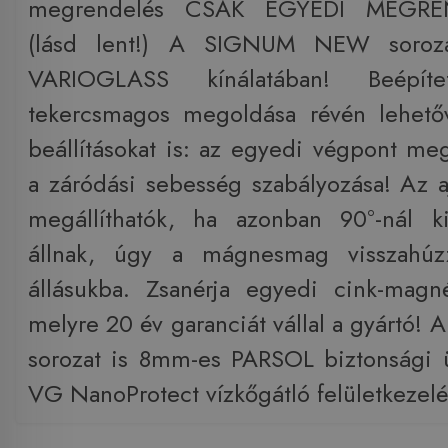
megrendelés CSAK EGYEDI MEGRE
(lásd lent!) A SIGNUM NEW soroz
VARIOGLASS kínálatában! Beépíte
tekercsmagos megoldása révén lehető
beállításokat is: az egyedi végpont me
a záródási sebesség szabályozása! Az a
megállíthatók, ha azonban 90°-nál 
állnak, úgy a mágnesmag visszahúz
állásukba. Zsanérja egyedi cink-magn
melyre 20 év garanciát vállal a gyárt
sorozat is 8mm-es PARSOL biztonsági 
VG NanoProtect vízkőgátló felületkezelé