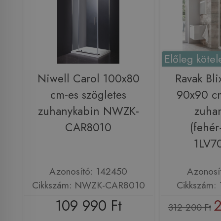
Előleg kötel
Niwell Carol 100x80
Ravak Bl
cm-es szögletes
90x90 cm
zuhanykabin NWZK-
zuha
CAR8010
(fehé
1LV7
Azonosító: 142450
Azonosí
Cikkszám: NWZK-CAR8010
Cikkszám:
109 990 Ft
2
312 200 Ft