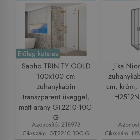
Előleg köteles
Sapho TRINITY GOLD
Jika Nio
100x100 cm
zuhanyka
zuhanykabin
cm, króm, 
transzparent üveggel,
H2512N
matt arany GT2210-10C-
G
Azonosító: 218973
Azonosí
Cikkszám: GT2210-10C-G
Cikkszám: H