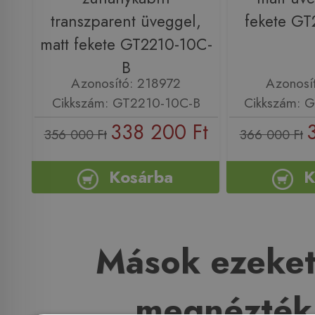
transzparent üveggel,
fekete G
matt fekete GT2210-10C-
B
Azonosító: 218972
Azonosí
Cikkszám: GT2210-10C-B
Cikkszám: 
338 200 Ft
356 000 Ft
366 000 Ft
Kosárba
K
Mások ezeket
megnézték