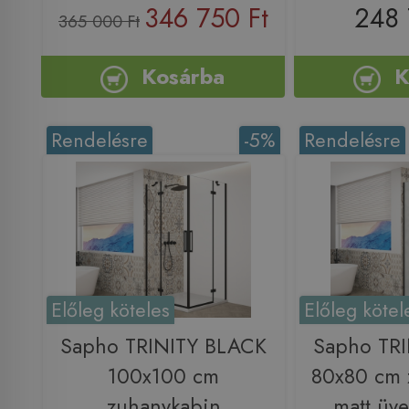
346 750 Ft
248 
365 000 Ft
Kosárba
K
Rendelésre
-5%
Rendelésre
Előleg köteles
Előleg kötel
Sapho TRINITY BLACK
Sapho TR
100x100 cm
80x80 cm 
zuhanykabin
matt üve