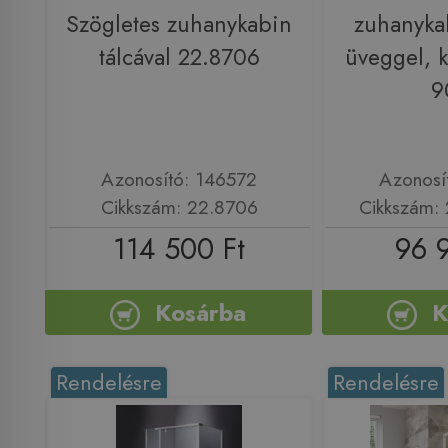
Szögletes zuhanykabin
zuhanykab
tálcával 22.8706
üveggel, 
9
Azonosító: 146572
Azonosí
Cikkszám: 22.8706
Cikkszám:
114 500 Ft
96 
Kosárba
K
Rendelésre
Rendelésre