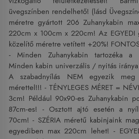
vízkőgátló felületkezeléssel! Bár
üvegszínben rendelhető! (lásd Üvegszí
méretre gyártott 206 Zuhanykabin max
220cm x 100cm x 220cm! Az EGYEDI gy
közelítő méretre vetített +20%! FONT
- Minden Zuhanykabin tartozéka a m
Minden kabin univerzális / nyitás iránya 
A szabadnyílás NEM egyezik me
mérettel!!! - TÉNYLEGES MÉRET = NÉ
3cm! Például 90x90-es Zuhanykabin p
87cm-es! - Osztott ajtó esetén a nyí
70cm! - SZÉRIA méretű kabinjaink ma
egyediben max 220cm lehet! - EGYED