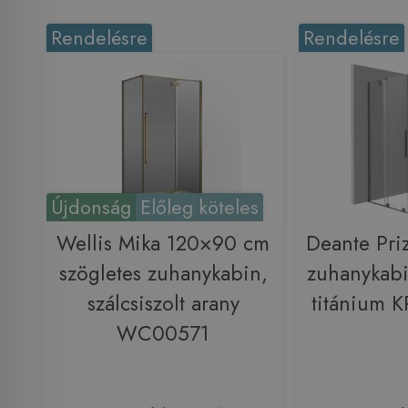
Rendelésre
Rendelésre
Újdonság
Előleg köteles
Wellis Mika 120×90 cm
Deante Pri
szögletes zuhanykabin,
zuhanykab
szálcsiszolt arany
titánium
WC00571