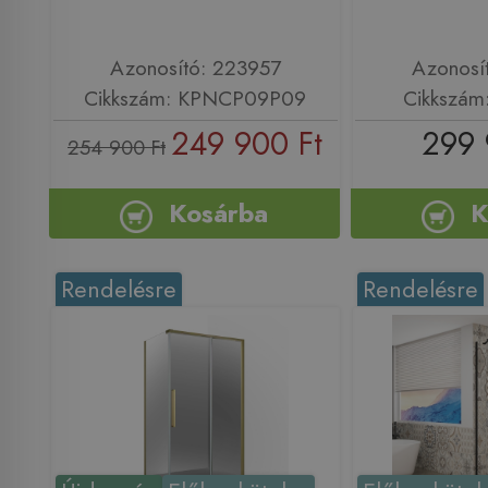
Azonosító: 223957
Azonosí
Cikkszám: KPNCP09P09
Cikkszá
249 900 Ft
299 
254 900 Ft
Kosárba
K
Rendelésre
Rendelésre