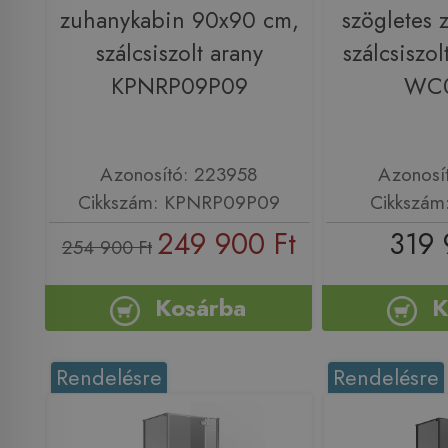
zuhanykabin 90x90 cm,
szögletes 
szálcsiszolt arany
szálcsiszol
KPNRP09P09
WC
Azonosító: 223958
Azonosí
Cikkszám: KPNRP09P09
Cikkszá
249 900 Ft
319 
254 900 Ft
Kosárba
K
Rendelésre
Rendelésre