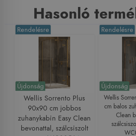
Hasonló termé
Rendelésre
Rendelésre
Újdonság
Újdonság
Wellis Sorrento Plus
Wellis Sorre
cm balos zu
90x90 cm jobbos
Clean b
zuhanykabin Easy Clean
szálcsiszo
bevonattal, szálcsiszolt
WC