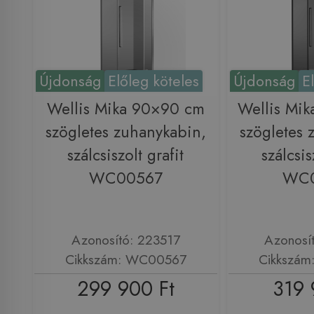
Újdonság
Előleg köteles
Újdonság
E
Wellis Mika 90×90 cm
Wellis Mi
szögletes zuhanykabin,
szögletes 
szálcsiszolt grafit
szálcsis
WC00567
WC
Azonosító: 223517
Azonosí
Cikkszám: WC00567
Cikkszá
299 900 Ft
319 