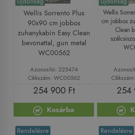
Újdonság
Újdonság
Wellis Sorrento Plus
Wellis Sorre
cm jobbos zu
90x90 cm jobbos
Clean b
zuhanykabin Easy Clean
szálcsiszo
bevonattal, gun metal
WC
WC00562
Azonosító: 225474
Azonosí
Cikkszám: WC00562
Cikkszá
254 900 Ft
254 
Kosárba
K
Rendelésre
Rendelésre