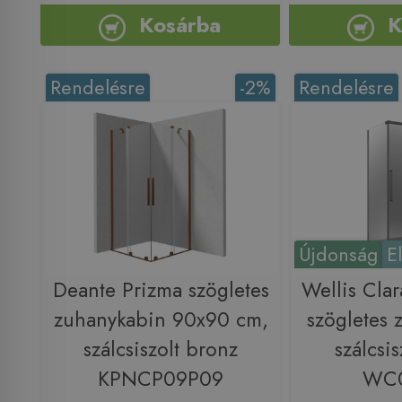
Kosárba
K
Rendelésre
-2%
Rendelésre
Újdonság
E
Deante Prizma szögletes
Wellis Cla
zuhanykabin 90x90 cm,
szögletes 
szálcsiszolt bronz
szálcsis
KPNCP09P09
WC