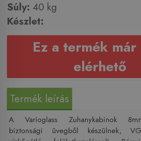
Súly:
40 kg
Készlet:
Ez a termék már
elérhető
Termék leírás
A Varioglass Zuhanykabinok 8m
biztonsági üvegből készülnek, V