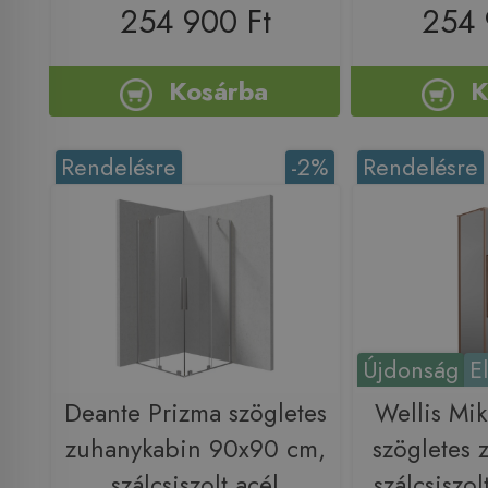
254 900 Ft
254 
Kosárba
K
Rendelésre
-2%
Rendelésre
Újdonság
E
Deante Prizma szögletes
Wellis Mi
zuhanykabin 90x90 cm,
szögletes 
szálcsiszolt acél
szálcsiszol