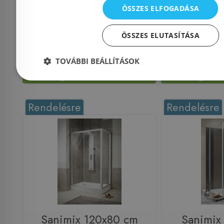
Azonosító: 195668
Azonosí
ÖSSZES ELFOGADÁSA
Cikkszám: NWZK-DIA9090
Cikkszá
69 990 Ft
ÖSSZES ELUTASÍTÁSA
112 000 Ft
TOVÁBBI BEÁLLÍTÁSOK
Kosárba
K
Rendelésre
Rendelésre
Sanimix 120x80 cm
Sanimix