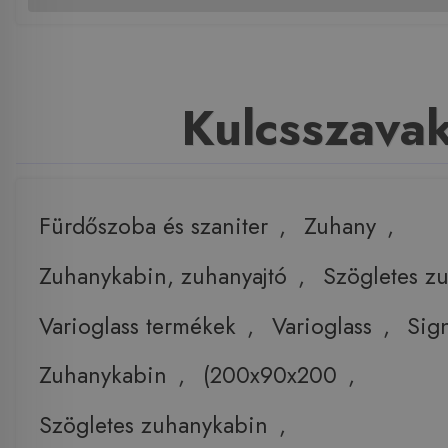
Kulcsszava
Fürdőszoba és szaniter
,
Zuhany
,
Zuhanykabin, zuhanyajtó
,
Szögletes z
Varioglass termékek
,
Varioglass
,
Sig
Zuhanykabin
,
(200x90x200
,
Szögletes zuhanykabin
,