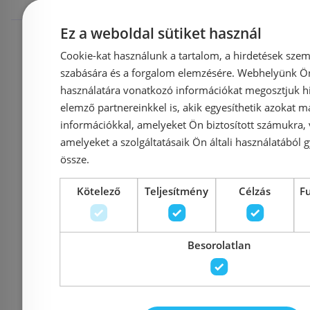
Rendelésre
Rendelésre
Ez a weboldal sütiket használ
Cookie-kat használunk a tartalom, a hirdetések szem
szabására és a forgalom elemzésére. Webhelyünk Ön 
használatára vonatkozó információkat megosztjuk hi
elemző partnereinkkel is, akik egyesíthetik azokat m
információkkal, amelyeket Ön biztosított számukra,
amelyeket a szolgáltatásaik Ön általi használatából g
össze.
N-Smart DIAMOND
AQUALI
Kötelező
Teljesítmény
Célzás
F
black ötszögletű
90x90 cm
zuhanykabin NWZK-
zuhanyka
Besorolatlan
DIA9090
üveg 