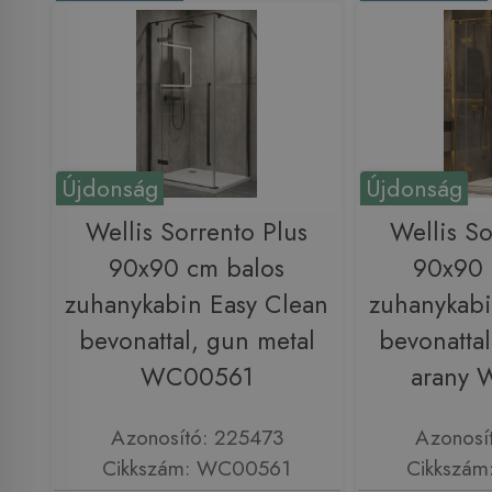
Újdonság
Újdonság
Wellis Sorrento Plus
Wellis So
90x90 cm balos
90x90 
zuhanykabin Easy Clean
zuhanykabi
bevonattal, gun metal
bevonattal,
WC00561
arany
Azonosító: 225473
Azonosí
Cikkszám: WC00561
Cikkszá