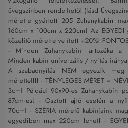
vízkőgátló felületkezeléssel! Bár
üvegszínben rendelhető! (lásd Üvegszí
méretre gyártott 205 Zuhanykabin max
160cm x 100cm x 220cm! Az EGYEDI gy
közelítő méretre vetített +20%! FONT
- Minden Zuhanykabin tartozéka a m
Minden kabin univerzális / nyitás iránya 
A szabadnyílás NEM egyezik me
mérettel!!! - TÉNYLEGES MÉRET = NÉ
3cm! Például 90x90-es Zuhanykabin p
87cm-es! - Osztott ajtó esetén a nyí
70cm! - SZÉRIA méretű kabinjaink ma
egyediben max 220cm lehet! - EGYED