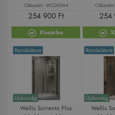
Cikkszám: WC00564
Cikkszá
254 900 Ft
254 
Kosárba
K
Rendelésre
Rendelésre
Újdonság
Újdonság
Wellis Sorrento Plus
Wellis So