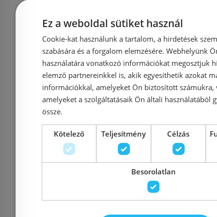
Ez a weboldal sütiket használ
Cookie-kat használunk a tartalom, a hirdetések szem
szabására és a forgalom elemzésére. Webhelyünk Ön 
használatára vonatkozó információkat megosztjuk hi
elemző partnereinkkel is, akik egyesíthetik azokat m
információkkal, amelyeket Ön biztosított számukra,
N-Smart DIAMOND
AQUALI
amelyeket a szolgáltatásaik Ön általi használatából g
black ötszögletű
90x90 cm
össze.
zuhanykabin NWZK-
zuhanyka
Kötelező
Teljesítmény
Célzás
F
DIA9090
üveg 
Besorolatlan
Azonosító: 195668
Azonosí
Cikkszám: NWZK-DIA9090
Cikkszá