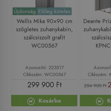
Újdonság
Előleg köteles
Wellis Mika 90×90 cm
Deante Pri
szögletes zuhanykabin,
zuhanykab
szálcsiszolt grafit
szálcsis
WC00567
KPNC
Azonosító: 223517
Azonosí
Cikkszám: WC00567
Cikkszám:
299 900 Ft
2
254 900 Ft
Kosárba
K