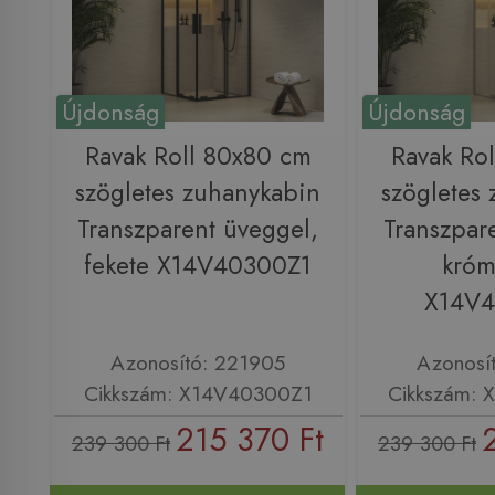
Újdonság
Újdonság
Ravak Roll 80x80 cm
Ravak Ro
szögletes zuhanykabin
szögletes
Transzparent üveggel,
Transzpar
fekete X14V40300Z1
króm
X14V
Azonosító: 221905
Azonosí
Cikkszám: X14V40300Z1
Cikkszám:
215 370 Ft
239 300 Ft
239 300 Ft