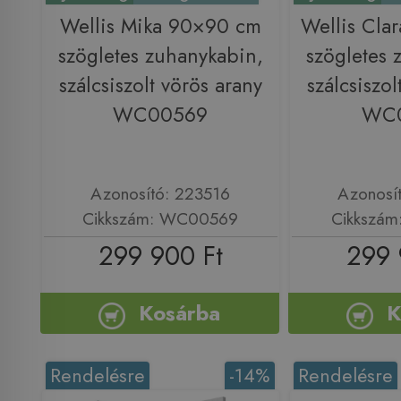
Wellis Mika 90×90 cm
Wellis Cla
szögletes zuhanykabin,
szögletes 
szálcsiszolt vörös arany
szálcsiszol
WC00569
WC
Azonosító: 223516
Azonosí
Cikkszám: WC00569
Cikkszá
299 900 Ft
299 
Kosárba
K
Rendelésre
-14%
Rendelésre