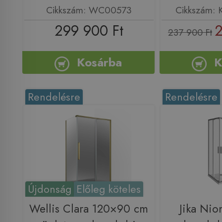
Cikkszám: WC00573
Cikkszám:
299 900 Ft
2
237 900 Ft
Kosárba
K
Rendelésre
Rendelésre
Újdonság
Előleg köteles
Wellis Clara 120×90 cm
Jika Nio