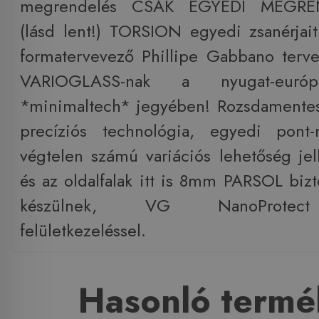
megrendelés CSAK EGYEDI MEGRE
(lásd lent!) TORSION egyedi zsanérjait
formatervevező Phillipe Gabbano terve
VARIOGLASS-nak a nyugat-európ
*minimaltech* jegyében! Rozsdamentes 
precíziós technológia, egyedi pont
végtelen számú variációs lehetőség jel
és az oldalfalak itt is 8mm PARSOL biz
készülnek, VG NanoProtect 
felületkezeléssel.
Hasonló termé