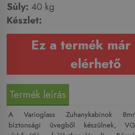
Súly:
40 kg
Készlet:
Ez a termék már
elérhető
Termék leírás
A Varioglass Zuhanykabinok 8m
biztonsági üvegből készülnek, V