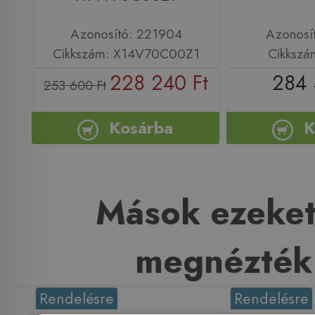
Azonosító: 221904
Azonosí
Cikkszám: X14V70C00Z1
Cikkszá
228 240 Ft
284 
253 600 Ft
Kosárba
K
Mások ezeket
megnézték
Rendelésre
Rendelésre