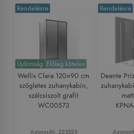
Rendelésre
Rendelésre
Újdonság
Előleg köteles
Wellis Clara 120×90 cm
Deante Pri
szögletes zuhanykabin,
zuhanykab
szálcsiszolt grafit
matt
WC00573
KPNA
Azonosító: 223523
Azonosí