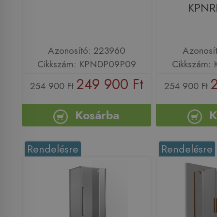
KPNR
Azonosító: 223960
Azonosí
Cikkszám: KPNDP09P09
Cikkszám:
249 900 Ft
2
254 900 Ft
254 900 Ft
Kosárba
K
Rendelésre
Rendelésre