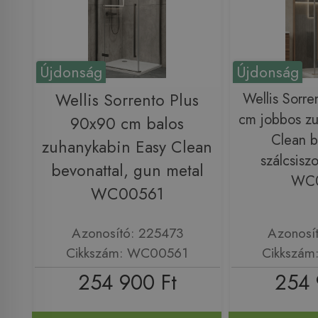
Újdonság
Újdonság
Wellis Sorrento Plus
Wellis Sorre
cm jobbos zu
90x90 cm balos
Clean b
zuhanykabin Easy Clean
szálcsiszo
bevonattal, gun metal
WC
WC00561
Azonosító: 225473
Azonosí
Cikkszám: WC00561
Cikkszá
254 900 Ft
254 