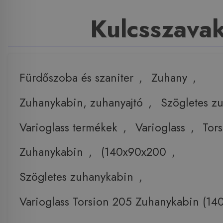
Kulcsszava
Fürdőszoba és szaniter
,
Zuhany
,
Zuhanykabin, zuhanyajtó
,
Szögletes z
Varioglass termékek
,
Varioglass
,
Tor
Zuhanykabin
,
(140x90x200
,
Szögletes zuhanykabin
,
Varioglass Torsion 205 Zuhanykabin (1