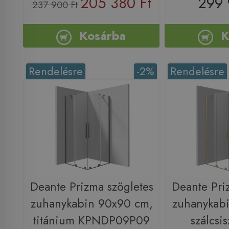
205 380 Ft
299 
237 900 Ft
Kosárba
K
Rendelésre
-2%
Rendelésre
Deante Prizma szögletes
Deante Pri
zuhanykabin 90x90 cm,
zuhanykab
titánium KPNDP09P09
szálcsis