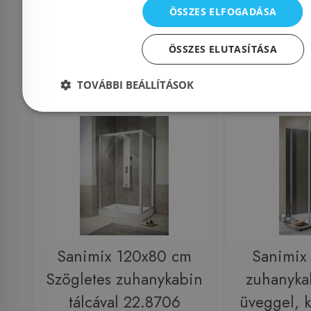
69 990 Ft
112 000 Ft
ÖSSZES ELFOGADÁSA
Kosárba
K
ÖSSZES ELUTASÍTÁSA
TOVÁBBI BEÁLLÍTÁSOK
Rendelésre
Rendelésre
Sanimix 120x80 cm
Sanimix
Szögletes zuhanykabin
zuhanykab
tálcával 22.8706
üveggel, 