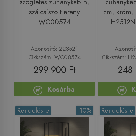
szögletes zuhanykabin,
zuhanyka
szálcsiszolt arany
cm, króm, 
WC00574
H2512N
Azonosító: 223521
Azonosí
Cikkszám: WC00574
Cikkszám: H
299 900 Ft
248 
Kosárba
K
Rendelésre
-10%
Rendelésre