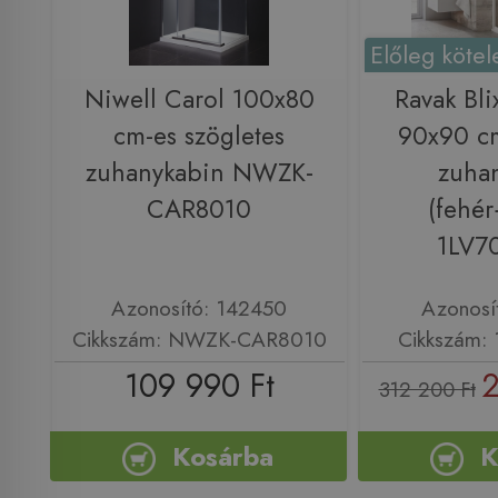
Előleg kötel
Niwell Carol 100x80
Ravak Bl
cm-es szögletes
90x90 cm
zuhanykabin NWZK-
zuha
CAR8010
(fehé
1LV7
Azonosító: 142450
Azonosí
Cikkszám: NWZK-CAR8010
Cikkszám:
109 990 Ft
2
312 200 Ft
Kosárba
K