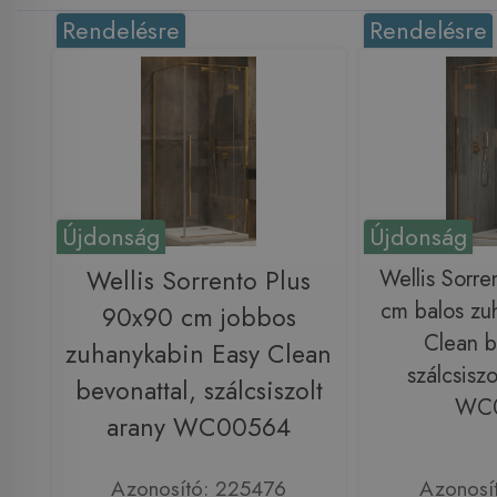
Rendelésre
Rendelésre
Újdonság
Újdonság
Wellis Sorrento Plus
Wellis Sorre
cm balos zu
90x90 cm jobbos
Clean b
zuhanykabin Easy Clean
szálcsiszo
bevonattal, szálcsiszolt
WC
arany WC00564
Azonosító: 225476
Azonosí