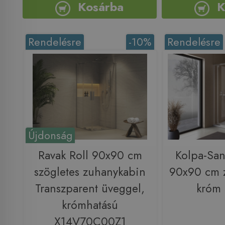
Kosárba
K
Rendelésre
-10%
Rendelésre
Újdonság
Ravak Roll 90x90 cm
Kolpa-San
szögletes zuhanykabin
90x90 cm 
Transzparent üveggel,
króm
krómhatású
X14V70C00Z1