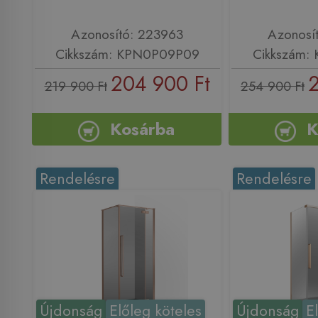
Azonosító: 223963
Azonosí
Cikkszám: KPN0P09P09
Cikkszám:
204 900 Ft
2
219 900 Ft
254 900 Ft
Kosárba
K
Rendelésre
Rendelésre
Újdonság
Előleg köteles
Újdonság
E