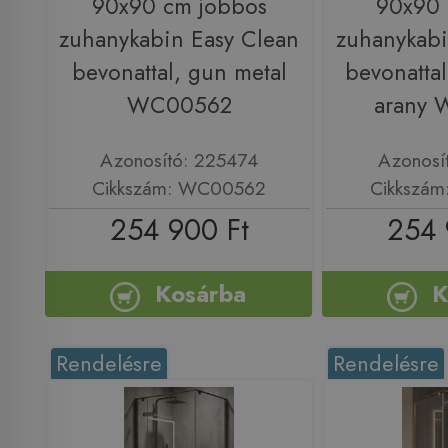
90x90 cm jobbos
90x90 
zuhanykabin Easy Clean
zuhanykabi
bevonattal, gun metal
bevonattal,
WC00562
arany
Azonosító: 225474
Azonosí
Cikkszám: WC00562
Cikkszá
254 900 Ft
254 
Kosárba
K
Rendelésre
Rendelésre