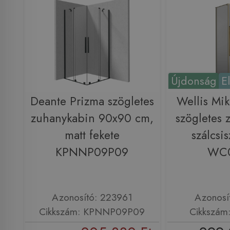
Újdonság
E
Deante Prizma szögletes
Wellis Mi
zuhanykabin 90x90 cm,
szögletes 
matt fekete
szálcsis
KPNNP09P09
WC
Azonosító: 223961
Azonosí
Cikkszám: KPNNP09P09
Cikkszá