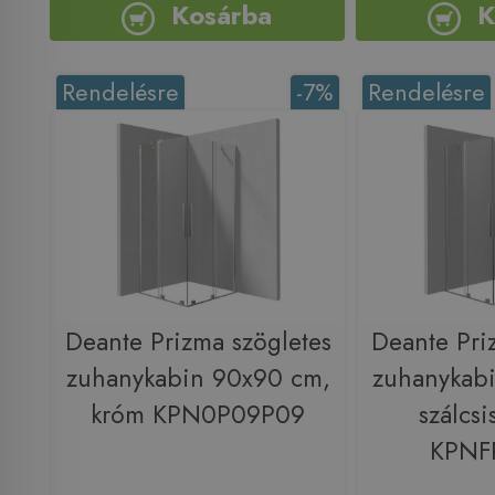
Kosárba
K
Rendelésre
-7%
Rendelésre
Deante Prizma szögletes
Deante Pri
zuhanykabin 90x90 cm,
zuhanykab
króm KPN0P09P09
szálcsi
KPNF