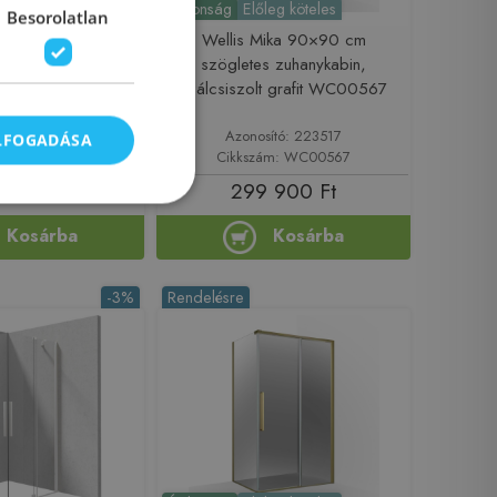
leg köteles
Újdonság
Előleg köteles
Besorolatlan
ika 120×90 cm
Wellis Mika 90×90 cm
s zuhanykabin,
szögletes zuhanykabin,
olt vörös arany
szálcsiszolt grafit WC00567
C00572
sító: 223519
Azonosító: 223517
ELFOGADÁSA
ám: WC00572
Cikkszám: WC00567
 900 Ft
299 900 Ft
Kosárba
Kosárba
-3%
Rendelésre