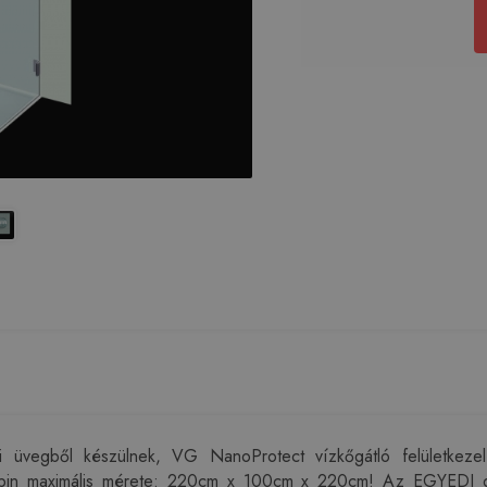
üvegből készülnek, VG NanoProtect vízkőgátló felületkezel
bin maximális mérete: 220cm x 100cm x 220cm! Az EGYEDI gy