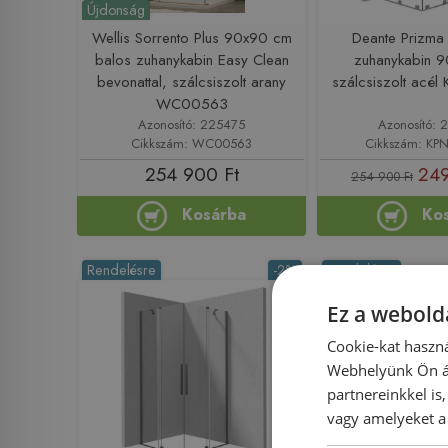
Újdonság
Wellis Sorrento Plus 90x90 cm
Deante Prizma
balos zuhanykabin Easy Clean
zuhanykabin 
bevonattal, szálcsiszolt arany
szálcsiszolt acé
WC00563
Azonosító: 225475
Azonosító: 
Cikkszám: WC00563
Cikkszám: KP
254 900 Ft
249
254 900 Ft
Kosárba
Ko
Rendelésre
-2%
Rendelésre
Ez a webolda
Cookie-kat haszná
Webhelyünk Ön ál
partnereinkkel is
vagy amelyeket a 