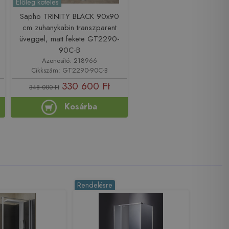
Előleg köteles
0
Sapho TRINITY BLACK 90x90
cm zuhanykabin transzparent
üveggel, matt fekete GT2290-
90C-B
Azonosító: 218966
Cikkszám: GT2290-90C-B
330 600 Ft
348 000 Ft
Kosárba
Rendelésre