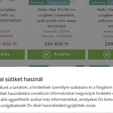
Újdonság
Előleg köteles
Újdonság
Elő
 szögletes
Wellis Mika 90×90 cm
Wellis C
90x90 cm,
szögletes zuhanykabin,
szöglete
l KPNFP09P09
szálcsiszolt vörös arany
szálcsisz
WC00569
W
223959
Azonosító: 223516
Azono
NFP09P09
Cikkszám: WC00569
Cikksz
 900 Ft
299 900 Ft
299
sárba
Kosárba
Rendelésre
-2%
Rendelésre
l sütiket használ
lunk a tartalom, a hirdetések személyre szabására és a forgalom
tali használatára vonatkozó információkat megosztjuk hirdetési
, akik egyesíthetik azokat más információkkal, amelyeket Ön bizto
szolgáltatásaik Ön általi használatából gyűjtöttek össze.