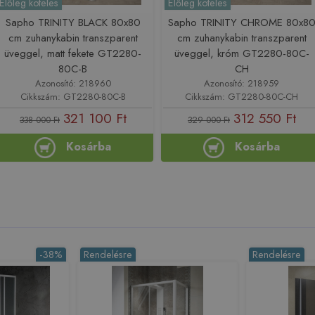
Előleg köteles
Előleg köteles
Sapho TRINITY BLACK 80x80
Sapho TRINITY CHROME 80x8
cm zuhanykabin transzparent
cm zuhanykabin transzparent
üveggel, matt fekete GT2280-
üveggel, króm GT2280-80C-
80C-B
CH
Azonosító: 218960
Azonosító: 218959
Cikkszám: GT2280-80C-B
Cikkszám: GT2280-80C-CH
321 100 Ft
312 550 Ft
338 000 Ft
329 000 Ft
Kosárba
Kosárba
-38%
Rendelésre
Rendelésre