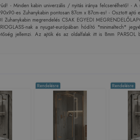
d! - Minden kabin univerzális / nyitás iránya felcserélhető! -
es Zuhanykabin pontosan 87cm x 87cm-es! - Osztott ajtó eset
I Zuhanykabin megrendelés CSAK EGYEDI MEGRENDELŐLAPON! (
ARIOGLASS-nak a nyugat-európában hódító *minimaltech* jegyéb
etőség jellemzi. Az ajtók és az oldalfalak itt is 8mm PARSOL 
Rendelésre
Rendelésre