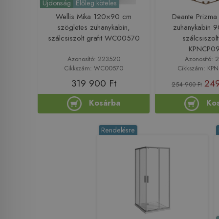
Újdonság
Előleg köteles
Wellis Mika 120×90 cm
Deante Prizma
szögletes zuhanykabin,
zuhanykabin 
szálcsiszolt grafit WC00570
szálcsiszol
KPNCP0
Azonosító: 223520
Azonosító: 
Cikkszám: WC00570
Cikkszám: KP
319 900 Ft
249
254 900 Ft
Kosárba
Ko
Rendelésre