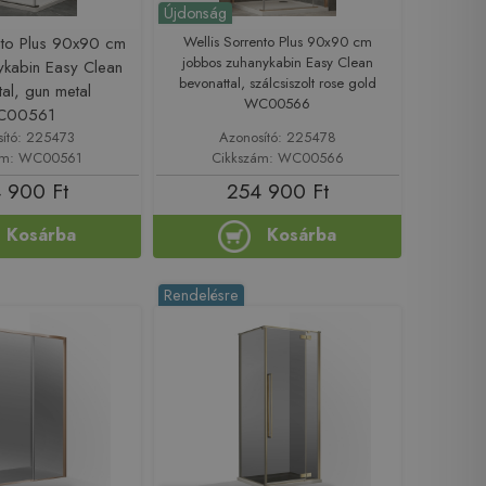
Újdonság
nto Plus 90x90 cm
Wellis Sorrento Plus 90x90 cm
jobbos zuhanykabin Easy Clean
ykabin Easy Clean
bevonattal, szálcsiszolt rose gold
al, gun metal
WC00566
C00561
sító: 225473
Azonosító: 225478
ám: WC00561
Cikkszám: WC00566
 900 Ft
254 900 Ft
Kosárba
Kosárba
Rendelésre