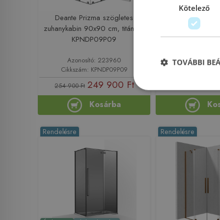
Újdonság
Előleg k
Kötelező
Deante Prizma szögletes
Wellis Mika 
zuhanykabin 90x90 cm, titánium
szögletes zuh
KPNDP09P09
szálcsiszolt ar
Azonosító: 223960
Azonosító: 
TOVÁBBI BE
Cikkszám: KPNDP09P09
Cikkszám: 
249 900 Ft
319 90
254 900 Ft
Kosárba
Ko
Rendelésre
Rendelésre