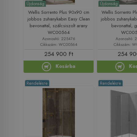
Újdonság
Újdonság
Wellis Sorrento Plus 90x90 cm
Wellis Sorrento 
jobbos zuhanykabin Easy Clean
jobbos zuhanykab
bevonattal, szálcsiszolt arany
bevonattal, 
WC00564
WC005
Azonosító: 225476
Azonosító: 
Cikkszám: WC00564
Cikkszám: 
254 900 Ft
254 90
Kosárba
Ko
Rendelésre
Rendelésre