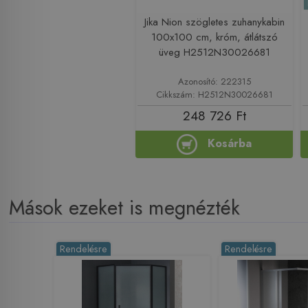
Jika Nion szögletes zuhanykabin
100x100 cm, króm, átlátszó
üveg H2512N30026681
Azonosító: 222315
Cikkszám: H2512N30026681
248 726 Ft
Kosárba
Mások ezeket is megnézték
Rendelésre
Rendelésre