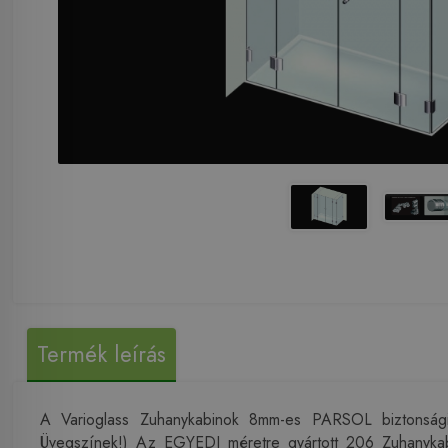
Termék leírás
A Varioglass Zuhanykabinok 8mm-es PARSOL biztonsági 
Üvegszínek!) Az EGYEDI méretre gyártott 206 Zuhanyka