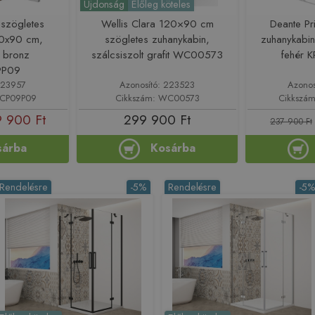
Újdonság
Előleg köteles
 szögletes
Wellis Clara 120×90 cm
Deante Pr
90x90 cm,
szögletes zuhanykabin,
zuhanykabi
t bronz
szálcsiszolt grafit WC00573
fehér 
9P09
223957
Azonosító: 223523
Azonos
NCP09P09
Cikkszám: WC00573
Cikkszá
 900 Ft
299 900 Ft
237 900 Ft
sárba
Kosárba
Rendelésre
-5%
Rendelésre
-5