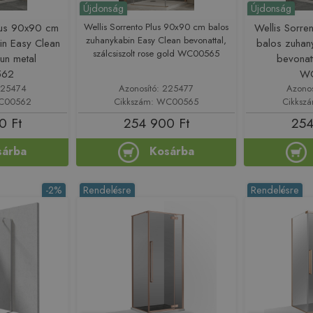
Újdonság
Újdonság
Plus 90x90 cm
Wellis Sorrento Plus 90x90 cm balos
Wellis Sorre
zuhanykabin Easy Clean bevonattal,
in Easy Clean
balos zuhan
szálcsiszolt rose gold WC00565
gun metal
bevonatt
62
W
225474
Azonosító: 225477
Azono
WC00562
Cikkszám: WC00565
Cikksz
0 Ft
254 900 Ft
254
sárba
Kosárba
-2%
Rendelésre
Rendelésre