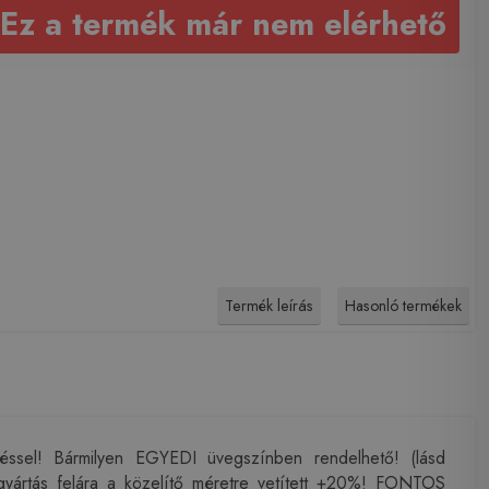
Ez a termék már nem elérhető
Termék leírás
Hasonló termékek
éssel! Bármilyen EGYEDI üvegszínben rendelhető! (lásd
ártás felára a közelítő méretre vetített +20%! FONTOS