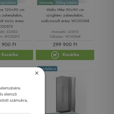
leg köteles
Újdonság
Előleg köteles
lara 120×90 cm
Wellis Mika 90×90 cm
s zuhanykabin,
szögletes zuhanykabin,
olt vörös arany
szálcsiszolt arany WC00568
C00575
sító: 223522
Azonosító: 223515
ám: WC00575
Cikkszám: WC00568
 900 Ft
299 900 Ft
Kosárba
Kosárba
Rendelésre
×
 elemzésére.
 és elemző
sított számukra,