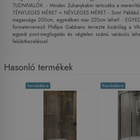
TUDNIVALÓK: - Minden Zuhanykabin tartozéka a merevítőrú
TÉNYLEGES MÉRET = NÉVLEGES MÉRET - 3cm! Például 90x90-
magassága 200cm, egyediben max 220cm lehet! - EGYED
formatervevező Phillipe Gabbano tervezte kizárólag a V
egyedi pont-megfogatás és végtelen számú variációs leh
felületkezeléssel.
Hasonló termékek
Rendelésre
Rendelésre