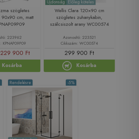
Újdonság
Előleg köteles
izma szögletes
Wellis Clara 120×90 cm
n 90x90 cm, matt
szögletes zuhanykabin,
KPNAP09P09
szálcsiszolt arany WC00574
ító: 223962
Azonosító: 223521
m: KPNAP09P09
Cikkszám: WC00574
229 900 Ft
299 900 Ft
Kosárba
Kosárba
%
Rendelésre
-5%