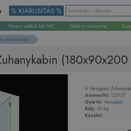
a
% KIÁRUSÍTÁS %
Perem nélküli fali WC
Walk-in zuhanyfal
Fürd
Gránit mosogató
es zuhanykabin
 Zuhanykabin (180x90x200
A Varioglass Zuhanyka
Azonosító:
125137
Gyártó:
Varioglass
Súly:
40 kg
Készlet: