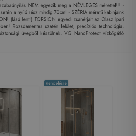
 A szabadnyílás NEM egyezik meg a NÉVLEGES mérettel!!! -
én a nyíló rész mindig 70cm! - SZÉRIA méretű kabinjaink
lásd lent!) TORSION egyedi zsanérjait az Olasz Ipari
en! Rozsdamentes szatén felület, precíziós technológia,
biztonsági üvegből készülnek, VG NanoProtect vízkőgátló
Rendelésre