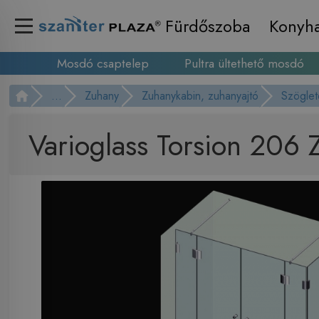
Fürdőszoba
Konyh
Mosdó csaptelep
Pultra ültethető mosdó
...
Zuhany
Zuhanykabin, zuhanyajtó
Szöglet
Varioglass Torsion 206