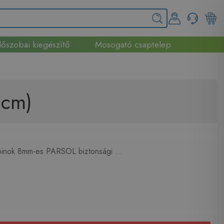
őszobai kiegészítő
Mosogató csaptelep
 cm)
binok 8mm-es PARSOL biztonsági ...