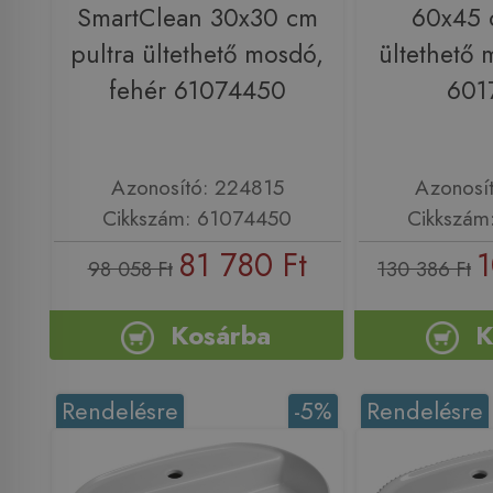
SmartClean 30x30 cm
60x45 
pultra ültethető mosdó,
ültethető 
fehér 61074450
601
Azonosító: 224815
Azonosí
Cikkszám: 61074450
Cikkszám
81 780 Ft
1
98 058 Ft
130 386 Ft
Kosárba
K
Rendelésre
-5%
Rendelésre