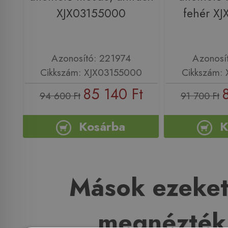
XJX03155000
fehér X
Azonosító: 221974
Azonosí
Cikkszám: XJX03155000
Cikkszám:
85 140 Ft
94 600 Ft
91 700 Ft
Kosárba
K
Mások ezeket
megnézték