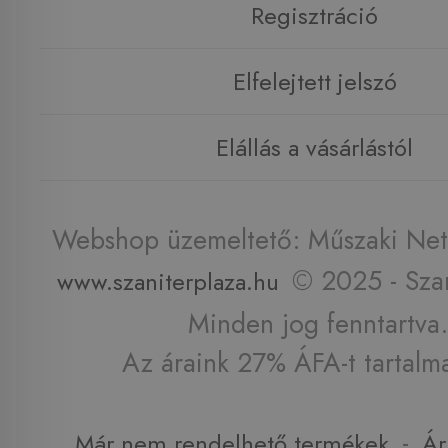
Regisztráció
Elfelejtett jelszó
Elállás a vásárlástól
Webshop üzemeltető: Műszaki Net 
© 2025 - Szan
www.szaniterplaza.hu
Minden jog fenntartva.
Az áraink 27% ÁFA-t tartalm
-
Már nem rendelhető termékek
Ár