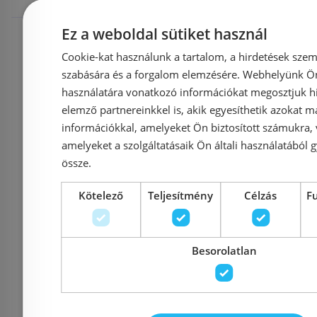
Rendelésre
-5%
Rendelésre
Ez a weboldal sütiket használ
Cookie-kat használunk a tartalom, a hirdetések szem
szabására és a forgalom elemzésére. Webhelyünk Ön 
használatára vonatkozó információkat megosztjuk hi
elemző partnereinkkel is, akik egyesíthetik azokat m
információkkal, amelyeket Ön biztosított számukra,
amelyeket a szolgáltatásaik Ön általi használatából g
össze.
Sapho BALENA
Laufen P
Kötelező
Teljesítmény
Célzás
F
48x37X13,5 cm
ráültet
ráültethető mosdó,
H81296
Besorolatlan
lefolyó nélkül (BH7013)
(8.1296.4