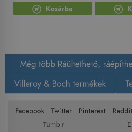
Kosárba
K
Még több Ráültethető, ráépít
Villeroy & Boch termékek
T
Facebook
Twitter
Pinterest
Reddi
Tumblr
E