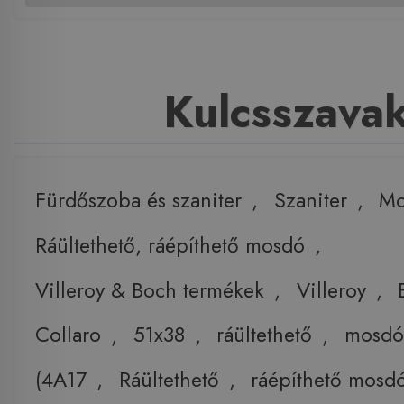
Kulcsszava
Fürdőszoba és szaniter
,
Szaniter
,
Mo
Ráültethető, ráépíthető mosdó
,
Villeroy & Boch termékek
,
Villeroy
,
Collaro
,
51x38
,
ráültethető
,
mosd
(4A17
,
Ráültethető
,
ráépíthető mosd