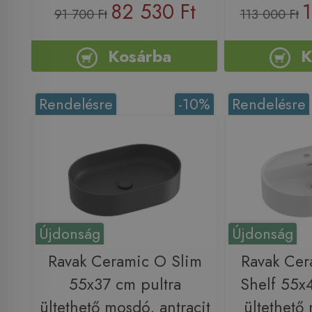
82 530 Ft
1
91 700 Ft
113 000 Ft
Kosárba
K
Rendelésre
-10%
Rendelésre
Újdonság
Újdonság
Ravak Ceramic O Slim
Ravak Cer
55x37 cm pultra
Shelf 55x
ültethető mosdó, antracit
ültethető