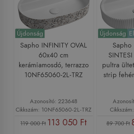
Újdonság
Újdonság
E
Sapho INFINITY OVAL
Sapho 
60x40 cm
SINTESI
kerámiamosdó, terrazzo
pultra ült
10NF65060-2L-TRZ
strip feh
Azonosító: 223648
Azonosí
Cikkszám: 10NF65060-2L-TRZ
Cikkszám
113 050 Ft
119 000 Ft
89 700 Ft