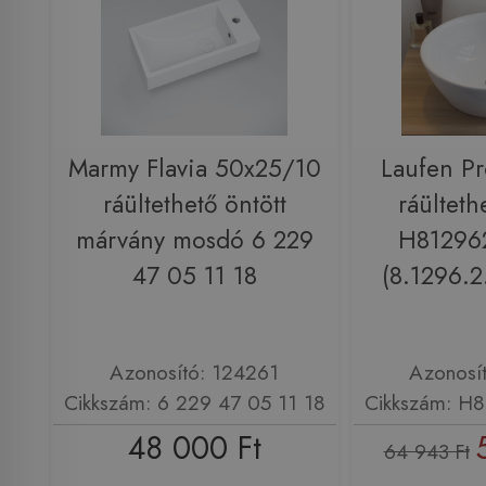
Marmy Flavia 50x25/10
Laufen P
ráültethető öntött
ráültet
márvány mosdó 6 229
H81296
47 05 11 18
(8.1296.2
Azonosító: 124261
Azonosí
Cikkszám: 6 229 47 05 11 18
Cikkszám: H
48 000 Ft
64 943 Ft