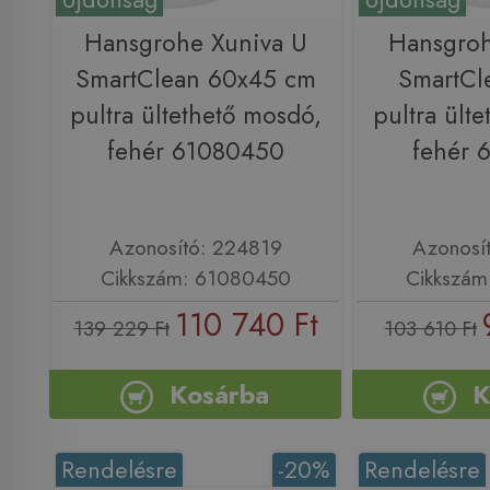
Hansgrohe Xuniva U
Hansgroh
SmartClean 60x45 cm
SmartCl
pultra ültethető mosdó,
pultra ült
fehér 61080450
fehér 
Azonosító: 224819
Azonosí
Cikkszám: 61080450
Cikkszám
110 740 Ft
139 229 Ft
103 610 Ft
Kosárba
K
Rendelésre
-20%
Rendelésre