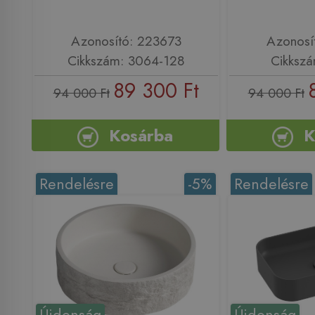
Azonosító: 223673
Azonosí
Cikkszám: 3064-128
Cikksz
89 300 Ft
94 000 Ft
94 000 Ft
Kosárba
K
Rendelésre
-5%
Rendelésre
Újdonság
Újdonság