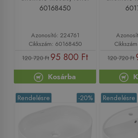
60168450
601
Azonosító: 224761
Azonosí
Cikkszám: 60168450
Cikkszám
95 800 Ft
120 720 Ft
120 720 Ft
Kosárba
K
Rendelésre
-20%
Rendelésre