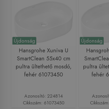
Újdonság
Újdonság
Hansgrohe Xuniva U
Hansgroh
SmartClean 55x40 cm
SmartCle
pultra ültethető mosdó,
pultra ült
fehér 61073450
fehér 
Azonosító: 224814
Azonosí
Cikkszám: 61073450
Cikkszám