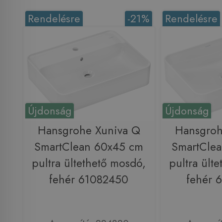
Rendelésre
-21%
Rendelésre
Újdonság
Újdonság
Hansgrohe Xuniva Q
Hansgroh
SmartClean 60x45 cm
SmartCle
pultra ültethető mosdó,
pultra ült
fehér 61082450
fehér 