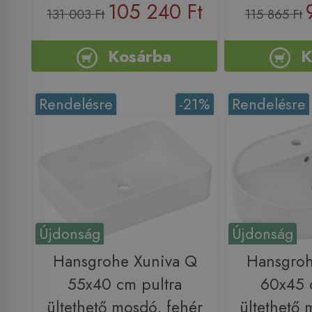
105 240 Ft
131 003 Ft
115 865 Ft
Kosárba
K
Rendelésre
-21%
Rendelésre
Újdonság
Újdonság
Hansgrohe Xuniva Q
Hansgroh
55x40 cm pultra
60x45 
ültethető mosdó, fehér
ültethető 