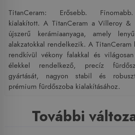
TitanCeram: Erősebb. Finomabb.
kialakított. A TitanCeram a Villeroy & 
újszerű kerámiaanyaga, amely leny
alakzatokkal rendelkezik. A TitanCeram 
rendkívül vékony falakkal és világosa
élekkel rendelkező, precíz fürdős
gyártását, nagyon stabil és robusz
prémium fürdőszoba kialakításához.
További változ