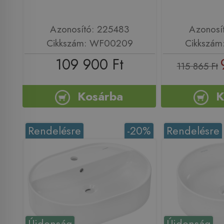
Azonosító: 225483
Azonosí
Cikkszám: WF00209
Cikkszám
109 900 Ft
115 865 Ft
Kosárba
K
Rendelésre
-20%
Rendelésre
Újdonság
Újdonság