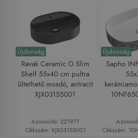
Újdonság
Újdonság
Ravak Ceramic O Slim
Sapho IN
Shelf 55x40 cm pultra
55x
ültethető mosdó, antracit
kerámiamos
XJX03155001
10NF650
Azonosító: 221977
Azonosí
Cikkszám: XJX03155001
Cikkszám: 10