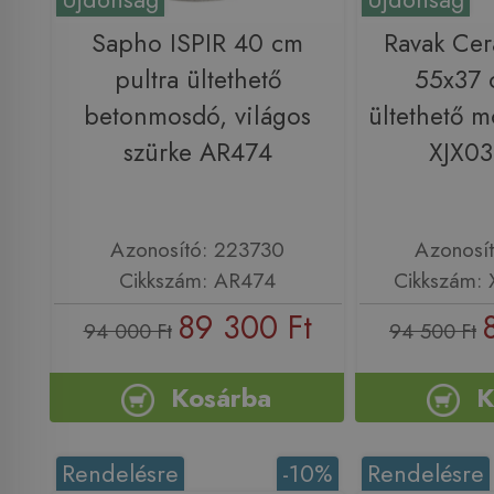
Sapho ISPIR 40 cm
Ravak Cer
pultra ültethető
55x37 
betonmosdó, világos
ültethető m
szürke AR474
XJX0
Azonosító: 223730
Azonosí
Cikkszám: AR474
Cikkszám:
89 300 Ft
94 000 Ft
94 500 Ft
Kosárba
K
Rendelésre
-10%
Rendelésre