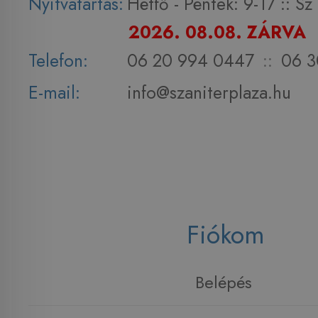
Nyitvatartás:
Hétfő - Péntek: 9-17 :: S
2026. 08.08. ZÁRVA
Telefon:
06 20 994 0447
::
06 3
E-mail:
info@szaniterplaza.hu
Fiókom
Belépés