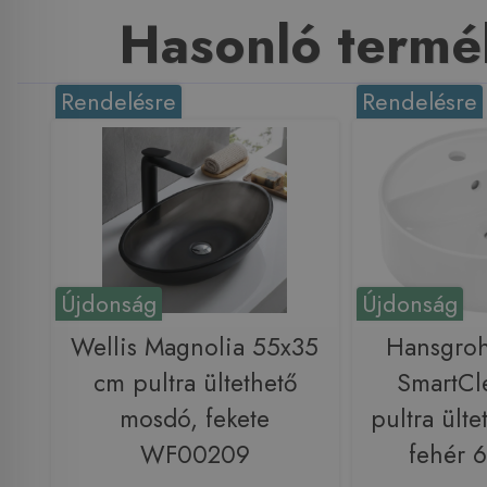
Hasonló termé
Rendelésre
Rendelésre
Újdonság
Újdonság
Wellis Magnolia 55x35
Hansgroh
cm pultra ültethető
SmartCl
mosdó, fekete
pultra ült
WF00209
fehér 