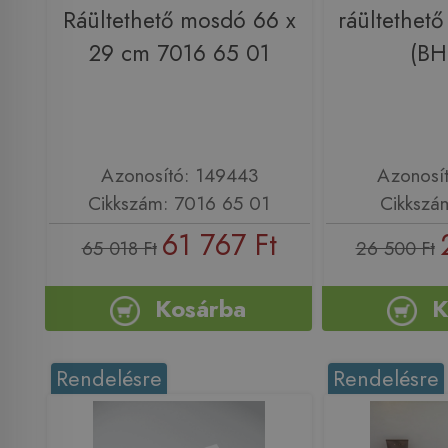
Ráültethető mosdó 66 x
ráültethet
29 cm 7016 65 01
(BH
Azonosító: 149443
Azonosí
Cikkszám: 7016 65 01
Cikkszá
61 767 Ft
65 018 Ft
26 500 Ft
Kosárba
K
Rendelésre
Rendelésre