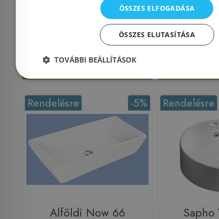
Azonosító: 140036
Azonosí
ÖSSZES ELFOGADÁSA
Cikkszám: BH7013
Cikkszám: H
22 800 Ft
ÖSSZES ELUTASÍTÁSA
24 000 Ft
64 943 Ft
TOVÁBBI BEÁLLÍTÁSOK
Kosárba
K
Rendelésre
-5%
Rendelésre
Alföldi Now 66
Sapho