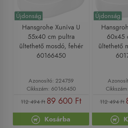
Újdonság
Újdonság
Hansgrohe Xuniva U
Hansgroh
55x40 cm pultra
60x45 
ültethető mosdó, fehér
ültethető 
60166450
601
Azonosító: 224759
Azonosí
Cikkszám: 60166450
Cikkszám
89 600 Ft
112 494 Ft
112 494 Ft
Kosárba
K