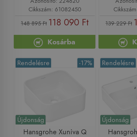
Azonosító: 224820
Azonosí
Cikkszám: 61082450
Cikkszám
118 090 Ft
148 895 Ft
139 229 Ft
Kosárba
K
Rendelésre
-17%
Rendelésre
Újdonság
Újdonság
Hansgrohe Xuniva Q
Hansgroh