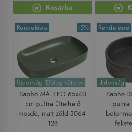
Kosárba
K
Rendelésre
-5%
Rendelésre
Újdonság
Előleg köteles
Újdonság
Sapho MATTEO 65x40
Sapho I
cm pultra ültethető
pultra 
mosdó, matt zöld 3064-
betonmos
128
feket