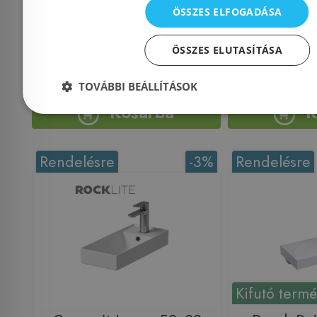
ÖSSZES ELFOGADÁSA
Azonosító: 175103
Azonosí
Cikkszám: 500.222.01.1
Cikkszám: 
ÖSSZES ELUTASÍTÁSA
34 869 Ft
35 947 Ft
16 262 Ft
TOVÁBBI BEÁLLÍTÁSOK
Kosárba
K
Rendelésre
-3%
Rendelésre
Kifutó term