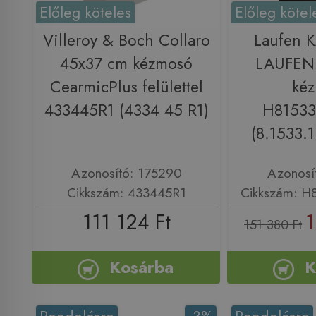
Előleg köteles
Előleg kötel
Villeroy & Boch Collaro
Laufen 
45x37 cm kézmosó
LAUFEN
CearmicPlus felülettel
ké
433445R1 (4334 45 R1)
H81533
(8.1533.1
Azonosító: 175290
Azonosí
Cikkszám: 433445R1
Cikkszám: H
111 124 Ft
1
151 380 Ft
Kosárba
K