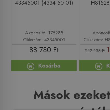
43345001 (4334 50 01)
H81528
Azonosító: 175285
Azonosí
Cikkszám: 43345001
Cikkszám: H
88 780 Ft
1
212 133 Ft
Kosárba
K
Mások ezeket