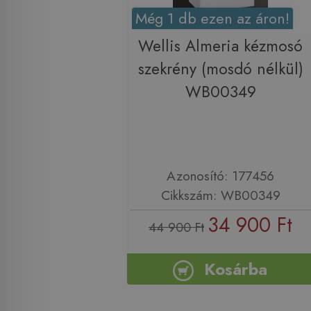
Még 1 db ezen az áron!
Wellis Almeria kézmosó
szekrény (mosdó nélkül)
WB00349
Azonosító: 177456
Cikkszám: WB00349
34 900 Ft
44 900 Ft
Kosárba