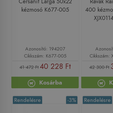
Cersanit Larga 50x22
Ravak Ra
kézmosó K677-005
400 kézmo
XJX011
Azonosító: 194207
Azonosí
Cikkszám: K677-005
Cikkszám:
40 228 Ft
41 472 Ft
42 300 Ft
Kosárba
K
Rendelésre
-3%
Rendelésre