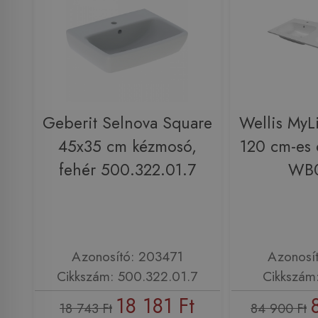
Geberit Selnova Square
Wellis MyL
45x35 cm kézmosó,
120 cm-es
fehér 500.322.01.7
WB
Azonosító: 203471
Azonosí
Cikkszám: 500.322.01.7
Cikkszá
18 181 Ft
18 743 Ft
84 900 Ft