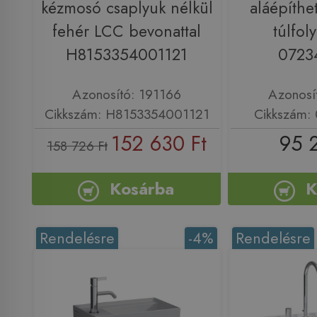
kézmosó csaplyuk nélkül
aláépíthe
fehér LCC bevonattal
túlfol
H8153354001121
0723
Azonosító: 191166
Azonosí
Cikkszám: H8153354001121
Cikkszám:
152 630 Ft
95 
158 726 Ft
Kosárba
K
Rendelésre
-4%
Rendelésre