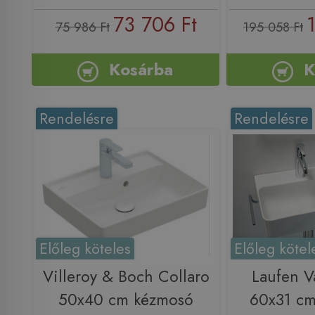
73 706 Ft
75 986 Ft
195 058 Ft
Kosárba
K
Rendelésre
Rendelésre
Előleg köteles
Előleg kötel
Villeroy & Boch Collaro
Laufen V
50x40 cm kézmosó
60x31 cm