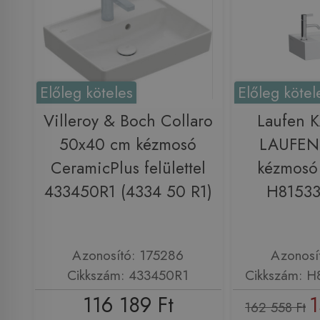
Előleg köteles
Előleg kötel
Villeroy & Boch Collaro
Laufen 
50x40 cm kézmosó
LAUFEN
CeramicPlus felülettel
kézmosó 
433450R1 (4334 50 R1)
H81533
Azonosító: 175286
Azonosí
Cikkszám: 433450R1
Cikkszám: H
116 189 Ft
1
162 558 Ft