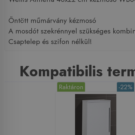
Öntött műmárvány kézmosó
A mosdót szekrénnyel szükséges kombin
Csaptelep és szifon nélkül!
Kompatibilis te
Raktáron
-22%