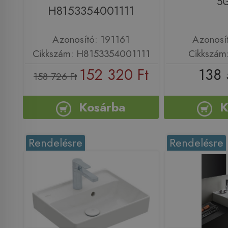
5G
H8153354001111
Azonosító: 191161
Azonosí
Cikkszám: H8153354001111
Cikkszám
152 320 Ft
138 
158 726 Ft
Kosárba
K
Rendelésre
Rendelésre