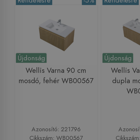
Rendelésre
-5%
Rendelésre
Újdonság
Újdonság
Wellis Varna 90 cm
Wellis V
mosdó, fehér WB00567
dupla mo
WB
Azonosító: 221796
Azonosí
Cikkszám: WB00567
Cikkszá