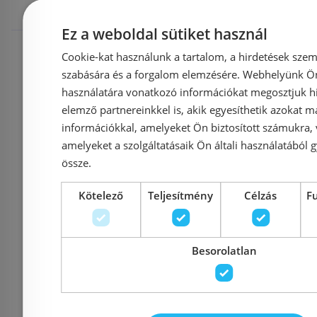
megnézték
Ez a weboldal sütiket használ
Rendelésre
-3%
Raktáron
Cookie-kat használunk a tartalom, a hirdetések szem
szabására és a forgalom elemzésére. Webhelyünk Ön 
használatára vonatkozó információkat megosztjuk hi
elemző partnereinkkel is, akik egyesíthetik azokat m
információkkal, amelyeket Ön biztosított számukra,
amelyeket a szolgáltatásaik Ön általi használatából g
össze.
Kötelező
Teljesítmény
Célzás
F
Geberit Smyle Square
Geberit Se
45x36 cm-es kézmosó
36x28 c
500.222.01.1
fehér 50
Besorolatlan