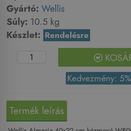
Gyártó:
Wellis
Súly:
10.5 kg
Készlet:
Rendelésre
KOSÁ
Kedvezmény: 5
Termék leírás
Wellis Almeria 40x22 cm kézmosó WB