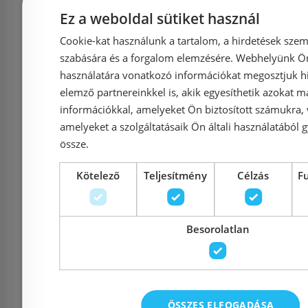
Ez a weboldal sütiket használ
Cookie-kat használunk a tartalom, a hirdetések szem
szabására és a forgalom elemzésére. Webhelyünk Ön 
használatára vonatkozó információkat megosztjuk hi
Marmorin Lukka 2
Marmorin 
elemző partnereinkkel is, akik egyesíthetik azokat m
információkkal, amelyeket Ön biztosított számukra,
medencés gránit
mosogató
amelyeket a szolgáltatásaik Ön általi használatából g
mosogató, White 140
51
össze.
203 006
Kötelező
Teljesítmény
Célzás
F
Azonosító: 160942
Azonosí
Besorolatlan
Cikkszám: 140 203 006
Cikkszám:
69 900 Ft
64 
ÖSSZES ELFOGADÁSA