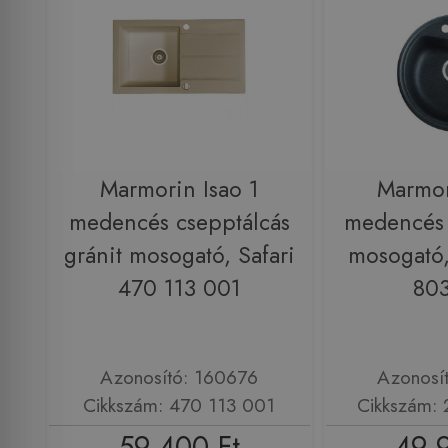
Marmorin Isao 1
Marmor
medencés csepptálcás
medencés 
gránit mosogató, Safari
mosogató
470 113 001
80
Azonosító: 160676
Azonosí
Cikkszám: 470 113 001
Cikkszám:
59 400 Ft
49 