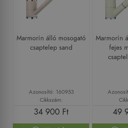
Marmorin álló mosogató
Marmorin á
csaptelep sand
fejes 
csapte
Azonosító: 160953
Azonosí
Cikkszám:
Cik
34 900 Ft
49 