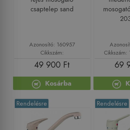
csaptelep sand
mosogató
20
Azonosító: 160957
Azonosí
Cikkszám:
Cikkszám:
49 900 Ft
69 
Kosárba
K
Rendelésre
Rendelésre