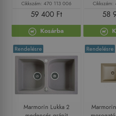
Cikkszám: 470 113 006
Cikkszám:
59 400 Ft
58 
Kosárba
K
Rendelésre
Rendelésre
Marmorin Lukka 2
Marmorin 
medencés gránit
mosogató,