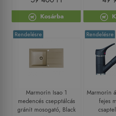
Kosárba
K
Rendelésre
Rendelésre
Marmorin Isao 1
Marmorin á
medencés csepptálcás
fejes 
gránit mosogató, Black
csapte