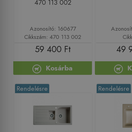
470 113 002
Azonosító: 160677
Azonosí
Cikkszám: 470 113 002
Cik
59 400 Ft
49 
Kosárba
K
Rendelésre
Rendelésre