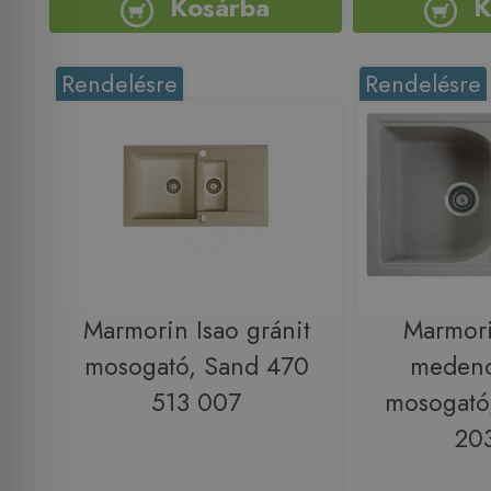
Kosárba
K
Rendelésre
Rendelésre
Marmorin Isao gránit
Marmori
mosogató, Sand 470
medenc
513 007
mosogató,
20