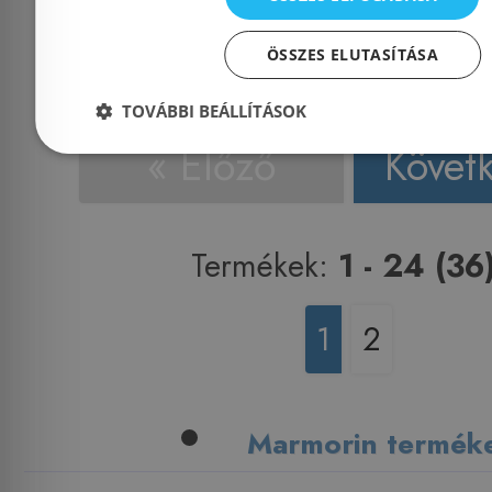
Kosárba
K
ÖSSZES ELUTASÍTÁSA
TOVÁBBI BEÁLLÍTÁSOK
« Előző
Követ
Termékek:
1 - 24 (36
1
2
Marmorin termék