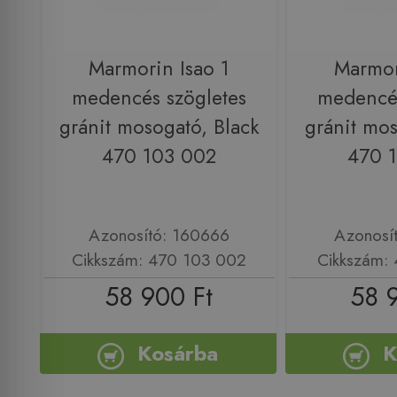
Marmorin Isao 1
Marmor
medencés szögletes
medencés
gránit mosogató, Black
gránit mo
470 103 002
470 
Azonosító: 160666
Azonosí
Cikkszám: 470 103 002
Cikkszám:
58 900 Ft
58 
Kosárba
K