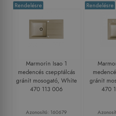
Rendelésre
Rendelésre
Marmorin Isao 1
Marmor
medencés csepptálcás
medencés
gránit mosogató, White
gránit mo
470 113 006
470 
Azonosító: 160679
Azonosí