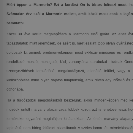
Miért éppen a Marmorin? Ezt a kérdést Ön is biztos felteszi most, h
Számtalan érv szól a Marmorin mellett, amik közül most csak a legér
bemutatni.
Közel 30 éve került megalapításra a Marmorin első gyára. Az eltelt év
tapasztalatok miatt jelentősek, de azért is, mert ezalatt több olyan gyártást
dolgoztak ki, aminek eredményeképpen most exkluzív minőségű és rendkí
rendelkező mosdó, mosogató, kád, zuhanytálca darabokat tudnak Önnek 
szennyeződések lerakódását megakadályozó, ellenálló felület, vagy a 
kiküszöbölése mind olyan sajátos tulajdonság, amik révén egy időtálló és m
otthonába.
Ha a fürdőszobai megoldásokról beszélünk, akkor mindenképpen meg kel
mosdók öntött márvány alapanyaga többek között azt is lehetővé teszi, hogy
termékeket egyaránt megtaláljon kínálatukban. Az öntött márvány alapa
tapintású, nem hideg felületet biztosítanak. A széles forma- és méretválas