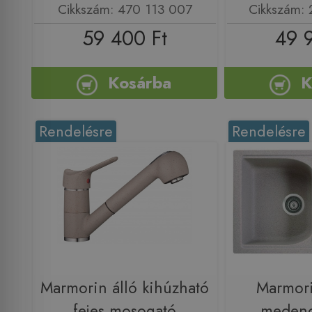
Cikkszám: 470 113 007
Cikkszám:
59 400 Ft
49 
Kosárba
K
Rendelésre
Rendelésre
Marmorin álló kihúzható
Marmori
fejes mosogató
medenc