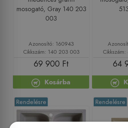
mosogató, Gray 140 203
51
003
Azonosító: 160943
Azonosí
Cikkszám: 140 203 003
Cikkszám:
69 900 Ft
64 
Kosárba
K
Rendelésre
Rendelésre