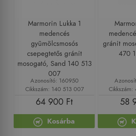
Marmorin Lukka 1
Marmor
medencés
medencés
gyümölcsmosós
gránit mos
csepegtetős gránit
470 
mosogató, Sand 140 513
007
Azonosító: 160950
Azonosí
Cikkszám: 140 513 007
Cikkszám:
64 900 Ft
58 
Kosárba
K