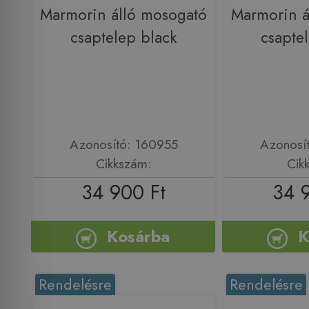
Marmorin álló mosogató
Marmorin á
csaptelep black
csapte
Azonosító: 160955
Azonosí
Cikkszám:
Cik
34 900 Ft
34 
Kosárba
K
Rendelésre
Rendelésre