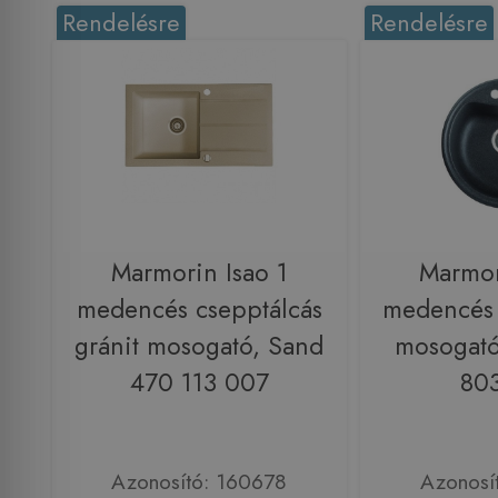
Rendelésre
Rendelésre
Marmorin Isao 1
Marmor
medencés csepptálcás
medencés 
gránit mosogató, Sand
mosogató
470 113 007
80
Azonosító: 160678
Azonosí